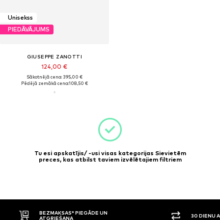
Unisekss
PIEDĀVĀJUMS
GIUSEPPE ZANOTTI
124,00 €
Sākotnējā cena: 395,00 €
Pēdējā zemākā cena:
108,50 €
Tu esi apskatījis/ -usi visas kategorijas Sievietēm
preces, kas atbilst taviem izvēlētajiem filtriem
BEZMAKSAS* PIEGĀDE UN
30 DIENU 
ATGRIEŠANA