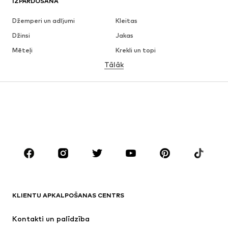
IZPĀRDOŠANA
Džemperi un adījumi
Kleitas
Džinsi
Jakas
Mēteļi
Krekli un topi
Tālāk
Bikses
Apakšveļa
Svārki
Blūzes un tunikas
Ikdienas džemperi
Žaketes
Peldkostīmi
Kombinezoni un sarafāni
Lieli izmēri
Apģērbs grūtniecēm
Apavi
Sports
Aksesuāri
Premium
APĢĒRBI
KLIENTU APKALPOŠANAS CENTRS
Jaunumi
Šobrīd populāri
Kleitas
Džinsi
Kontakti un palīdzība
Krekli un topi
Bikses