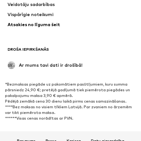
Veidotāju sadarbības
Jakas
Džemperi un adījumi
Vispārīgie noteikumi
Apakšveļa
Blūzes un tunikas
Atsakies no līguma šeit
Mēteļi
Svārki
Peldkostīmi
Ikdienas džemperi
Žaketes
Kombinezoni un sarafāni
DROŠA IEPIRKŠANĀS
Lieli izmēri
Apģērbs grūtniecēm
Svinības
Ekskluzīvi
 Ar mums tavi dati ir drošībā!
Pārstrāde
*Bezmaksas piegāde uz pakomātiem pasūtījumiem, kuru summa
APAVI
pārsniedz 24,90 €; pretējā gadījumā tiek piemērota piegādes un
pakalpojumu maksa 3,90 € apmērā.
Jaunumi
Šobrīd populāri
Pēdējā zemākā cena 30 dienu laikā pirms cenas samazināšanas.
****Bez maksas no visiem tīkliem Latvijā. Par zvaniem no ārzemēm
Brīvā laika apavi
Puszābaki
var tikt piemērota maksa.
Augstpapēžu apavi
Zābaki
******Visas cenas norādītas ar PVN.
Sandales
Kurpes
Sporta apavi
Laiviņas
Par mums
Prese
Karjera
Datu aizsardzība