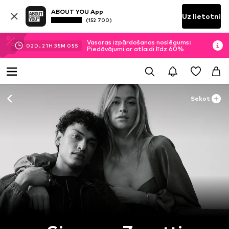
ABOUT YOU App
Uz lietotni
(152 700)
Vasaras izpārdošanas noslēgums:
02
D.
21
H
35
M
05
S
Piedāvājumi ar atlaidi līdz 60%
Sekot