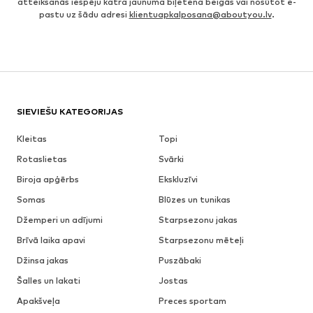
atteikšanās iespēju katra jaunuma biļetena beigās vai nosūtot e-
pastu uz šādu adresi
klientuapkalposana@aboutyou.lv
.
SIEVIEŠU KATEGORIJAS
Kleitas
Topi
Rotaslietas
Svārki
Biroja apģērbs
Ekskluzīvi
Somas
Blūzes un tunikas
Džemperi un adījumi
Starpsezonu jakas
Brīvā laika apavi
Starpsezonu mēteļi
Džinsa jakas
Puszābaki
Šalles un lakati
Jostas
Apakšveļa
Preces sportam