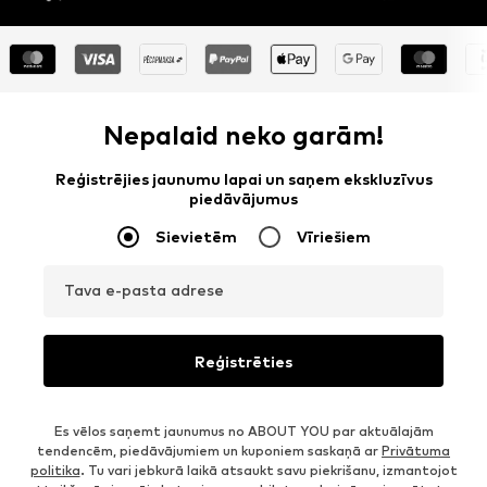
Nepalaid neko garām!
Reģistrējies jaunumu lapai un saņem ekskluzīvus
piedāvājumus
Sievietēm
Vīriešiem
Tava e-pasta adrese
Reģistrēties
Es vēlos saņemt jaunumus no ABOUT YOU par aktuālajām
tendencēm, piedāvājumiem un kuponiem saskaņā ar
Privātuma
politika
. Tu vari jebkurā laikā atsaukt savu piekrišanu, izmantojot