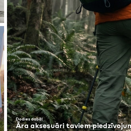
Dodies dabā!
Āra aksesuāri taviem piedzīvoj