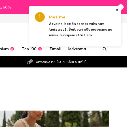
īdz 60%
Piezīme
LV
LV
Atvaino, bet šis stāsts vairs nav
tiešsaistē. Šeit vari gūt iedvesmu no
mūsu jaunajiem stāstiem.
mium
Top 100
Zīmoli
Iedvesma
APMAKSA PREČU PIEGĀDES BRĪDĪ