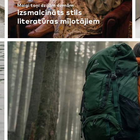
Maigi toņi dziļām domām
Izsmalcināts stils
literatūras mīļotājiem