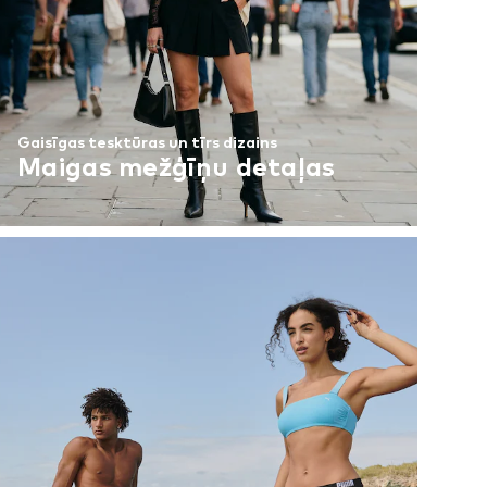
Gaisīgas tesktūras un tīrs dizains
Maigas mežģīņu detaļas