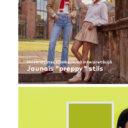
Universitātes klasika jaunā interpretācijā
Jaunais "preppy" stils