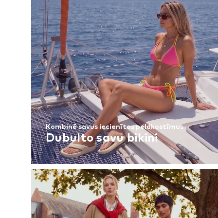
Kombinē savus iecienītos peldkostīmus
Dubulto savu bikini