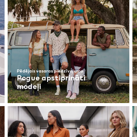
Pēdējais vasaras piedzīvojums
Pogue apstiprināti
modeļi