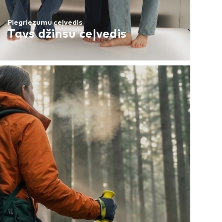
Piegriezumu ceļvedis
Tavs džinsu ceļvedis