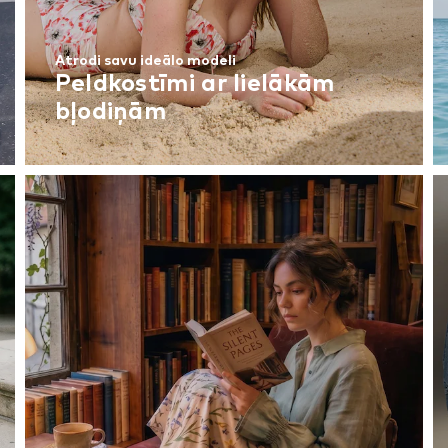
Atrodi savu ideālo modeli
Peldkostīmi ar lielākām
bļodiņām