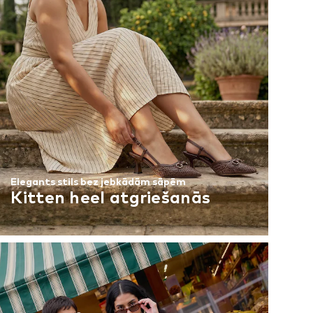
Elegants stils bez jebkādām sāpēm
Kitten heel atgriešanās