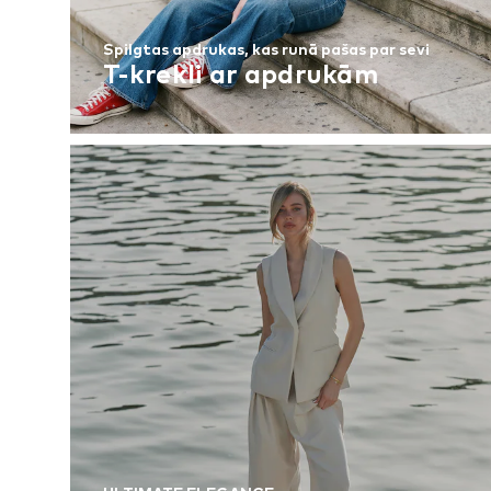
Spilgtas apdrukas, kas runā pašas par sevi
T-krekli ar apdrukām