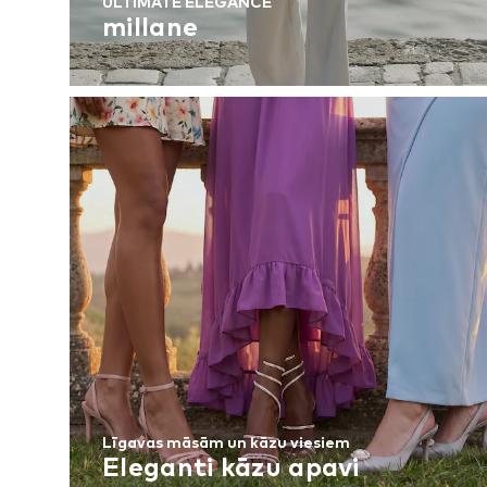
ULTIMATE ELEGANCE
millane
Līgavas māsām un kāzu viesiem
Eleganti kāzu apavi