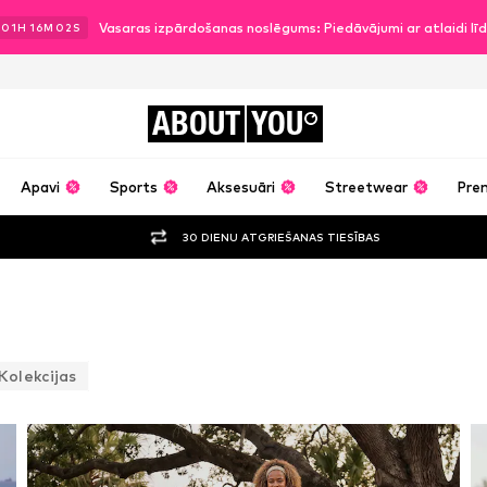
Vasaras izpārdošanas noslēgums: Piedāvājumi ar atlaidi l
.
01
H
15
M
59
S
ABOUT
YOU
Apavi
Sports
Aksesuāri
Streetwear
Pre
30 DIENU ATGRIEŠANAS TIESĪBAS
Kolekcijas