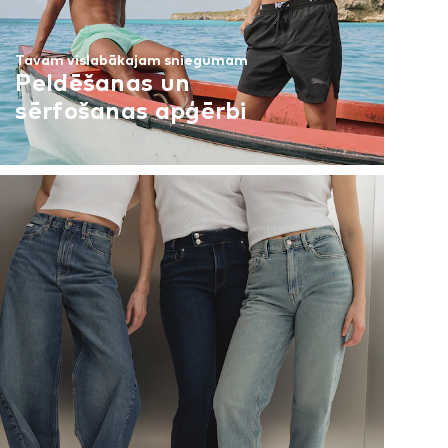
Tavam vislabākajam sniegumam
Peldēšanas un
sērfošanas apģērbi