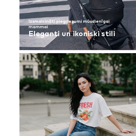
Izsmalcināti piegriezumi mūsdienīgai
mammai
Eleganti un ikoniski stili