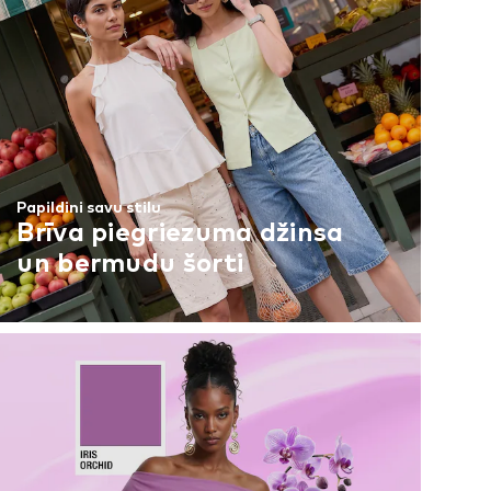
Papildini savu stilu
Brīva piegriezuma džinsa
un bermudu šorti