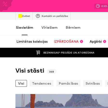
02
D
Outlet
Kontakti un palīdzība
Sievietēm
Vīriešiem
Bērniem
Limitētas kolekcijas
IZPĀRDOŠANA
Apģērbi
BEZMAKSAS* PIEGĀDE UN ATGRIEŠANA
Visi stāsti
368
Visi
Tendences
Pamācības
Svinības