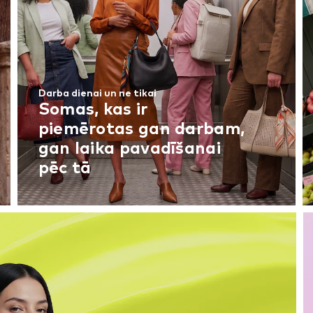
Darba dienai un ne tikai
Somas, kas ir
piemērotas gan darbam,
gan laika pavadīšanai
pēc tā