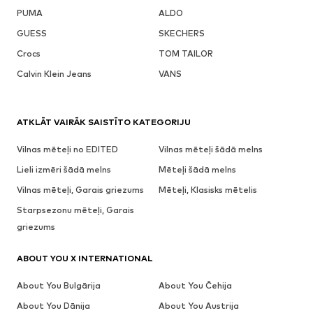
PUMA
ALDO
GUESS
SKECHERS
Crocs
TOM TAILOR
Calvin Klein Jeans
VANS
ATKLĀT VAIRĀK SAISTĪTO KATEGORIJU
Vilnas mēteļi no EDITED
Vilnas mēteļi šādā melns
Lieli izmēri šādā melns
Mēteļi šādā melns
Vilnas mēteļi, Garais griezums
Mēteļi, Klasisks mētelis
Starpsezonu mēteļi, Garais
griezums
ABOUT YOU X INTERNATIONAL
About You Bulgārija
About You Čehija
About You Dānija
About You Austrija