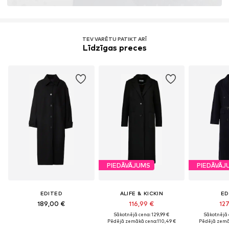
Uzzināt vairāk
TEV VARĒTU PATIKT ARĪ
Līdzīgas preces
PIEDĀVĀJUMS
PIEDĀVĀJ
EDITED
ALIFE & KICKIN
ED
189,00 €
116,99 €
127
Sākotnējā cena: 129,99 €
Sākotnējā 
Pēdējā zemākā cena:
110,49 €
Pēdējā zemā