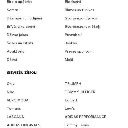
Biroja apģērbs
Ekskluzīvi
Somas
Blūzes un tunikas
Džemperi un adījumi
Starpsezonu jakas
Brīvā laika apavi
Starpsezonu mēteļi
Džinsa jakas
Puszābaki
Šalles un lakati
Jostas
Apakšveļa
Preces sportam
Džinsi
Maki
SIEVIEŠU ZĪMOLI
Only
TRIUMPH
Nike
TOMMY HILFIGER
VERO MODA
Edited
Tamaris
Levi's
LASCANA
ADIDAS PERFORMANCE
ADIDAS ORIGINALS
Tommy Jeans