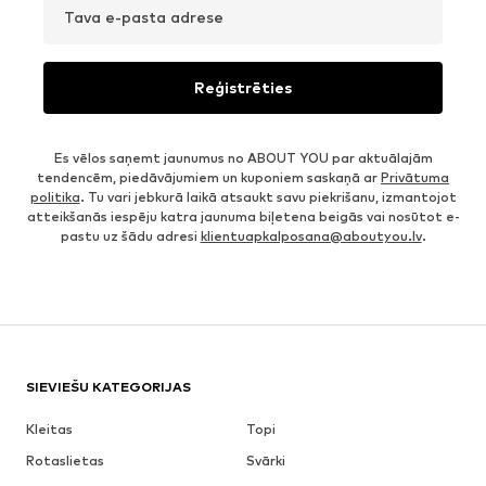
Tava e-pasta adrese
Reģistrēties
Es vēlos saņemt jaunumus no ABOUT YOU par aktuālajām
tendencēm, piedāvājumiem un kuponiem saskaņā ar
Privātuma
politika
. Tu vari jebkurā laikā atsaukt savu piekrišanu, izmantojot
atteikšanās iespēju katra jaunuma biļetena beigās vai nosūtot e-
pastu uz šādu adresi
klientuapkalposana@aboutyou.lv
.
SIEVIEŠU KATEGORIJAS
Kleitas
Topi
Rotaslietas
Svārki