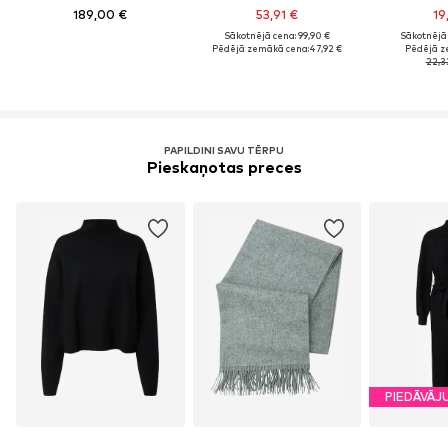
189,00 €
53,91 €
19
Sākotnējā cena: 99,90 €
Sākotnējā 
Pēdējā zemākā cena:
47,92 €
Pēdējā z
22,3
PAPILDINI SAVU TĒRPU
Pieskaņotas preces
PIEDĀVĀJ