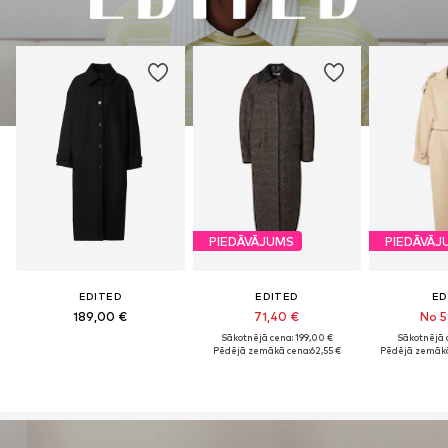
PIEDĀVĀJUMS
PIEDĀVĀJ
EDITED
EDITED
ED
189,00 €
71,40 €
No 5
Sākotnējā cena: 199,00 €
Sākotnējā 
Pēdējā zemākā cena:
62,55 €
Pēdējā zemākā