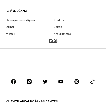
IZPĀRDOŠANA
Džemperi un adījumi
Kleitas
Džinsi
Jakas
Mēteļi
Krekli un topi
Tālāk
Bikses
Apakšveļa
Svārki
Blūzes un tunikas
Ikdienas džemperi
Žaketes
Peldkostīmi
Kombinezoni un sarafāni
Lieli izmēri
Apģērbs grūtniecēm
Apavi
Sports
Aksesuāri
Premium
APĢĒRBI
KLIENTU APKALPOŠANAS CENTRS
Jaunumi
Šobrīd populāri