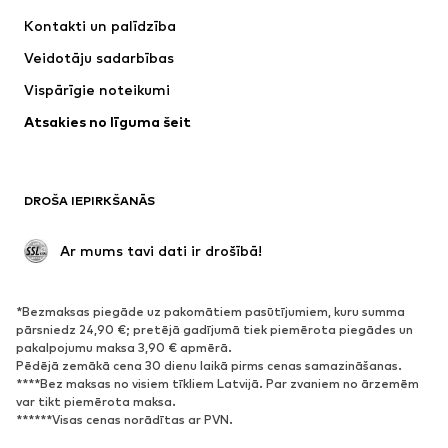
Kleitas
Džinsi
Kontakti un palīdzība
Krekli un topi
Bikses
Veidotāju sadarbības
Jakas
Džemperi un adījumi
Vispārīgie noteikumi
Apakšveļa
Blūzes un tunikas
Atsakies no līguma šeit
Mēteļi
Svārki
Peldkostīmi
Ikdienas džemperi
Žaketes
Kombinezoni un sarafāni
DROŠA IEPIRKŠANĀS
Lieli izmēri
Apģērbs grūtniecēm
Svinības
Ekskluzīvi
 Ar mums tavi dati ir drošībā!
Pārstrāde
*Bezmaksas piegāde uz pakomātiem pasūtījumiem, kuru summa
APAVI
pārsniedz 24,90 €; pretējā gadījumā tiek piemērota piegādes un
pakalpojumu maksa 3,90 € apmērā.
Jaunumi
Šobrīd populāri
Pēdējā zemākā cena 30 dienu laikā pirms cenas samazināšanas.
****Bez maksas no visiem tīkliem Latvijā. Par zvaniem no ārzemēm
Brīvā laika apavi
Puszābaki
var tikt piemērota maksa.
Augstpapēžu apavi
Zābaki
******Visas cenas norādītas ar PVN.
Sandales
Kurpes