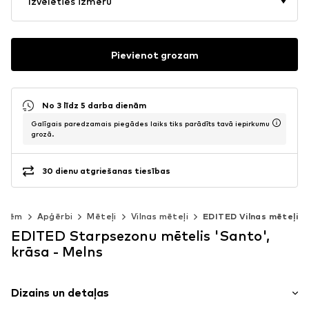
Izvēlēties izmēru
Pievienot grozam
No 3 līdz 5 darba dienām
Galīgais paredzamais piegādes laiks tiks parādīts tavā iepirkumu
grozā.
30 dienu atgriešanas tiesības
ietēm
Apģērbi
Mēteļi
Vilnas mēteļi
EDITED Vilnas mēteļi
EDITED Starpsezonu mētelis 'Santo',
krāsa - Melns
Dizains un detaļas