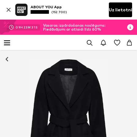
ABOUT YOU App
Uz lietotni
(152 700)
Vasaras izpārdošanas noslēgums:
09
H
23
M
30
S
Piedāvājumi ar atlaidi līdz 60%