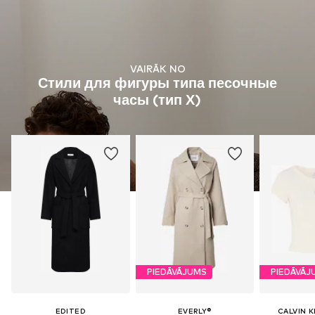
VAIRĀK NO
Стили для фигуры типа песочные
часы (тип Х)
PIEDĀVĀJUMS
PIEDĀVĀJ
EDITED
EVERLY®
CALVIN K