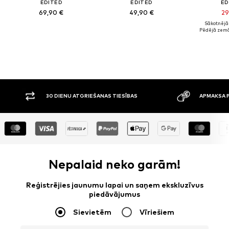
EDITED
EDITED
ED
69,90 €
49,90 €
29
Sākotnējā 
Pēdējā zemā
30 DIENU ATGRIEŠANAS TIESĪBAS
APMAKSA P
Nepalaid neko garām!
Reģistrējies jaunumu lapai un saņem ekskluzīvus
piedāvājumus
Sievietēm
Vīriešiem