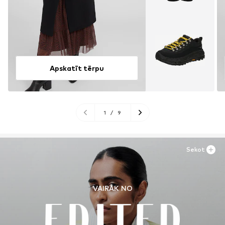
Apskatīt tērpu
1
/
9
Sekot
VAIRĀK NO