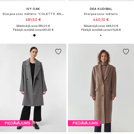
IVY OAK
DEA KUDIBAL
Starpsezonu mētelis 'COLETTE ANN'
Starpsezonu mētelis
481,50 €
440,10 €
Sākotnējā cena: 595,00 €
Sākotnējā cena: 489,00 €
Pēdējā zemākā cena:
481,50 €
Pēdējā zemākā cena:
415,65 €
PIEDĀVĀJUMS
PIEDĀVĀJUMS