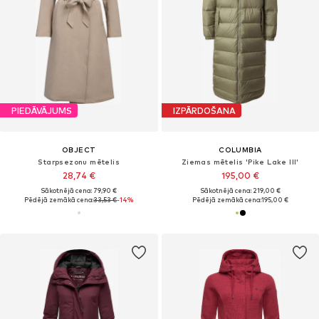
PIEDĀVĀJUMS
IZPĀRDOŠANA
OBJECT
COLUMBIA
Starpsezonu mētelis
Ziemas mētelis 'Pike Lake III'
28,74 €
195,00 €
Sākotnējā cena: 79,90 €
Sākotnējā cena: 219,00 €
Pēdējā zemākā cena:
33,53 €
-14%
Pēdējā zemākā cena:
195,00 €