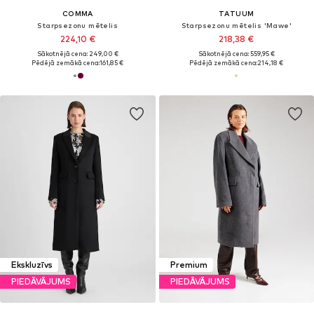
COMMA
TATUUM
Starpsezonu mētelis
Starpsezonu mētelis 'Mawe'
224,10 €
218,38 €
Sākotnējā cena: 249,00 €
Sākotnējā cena: 559,95 €
Pēdējā zemākā cena:
161,85 €
Pēdējā zemākā cena:
214,18 €
Ekskluzīvs
Premium
PIEDĀVĀJUMS
PIEDĀVĀJUMS