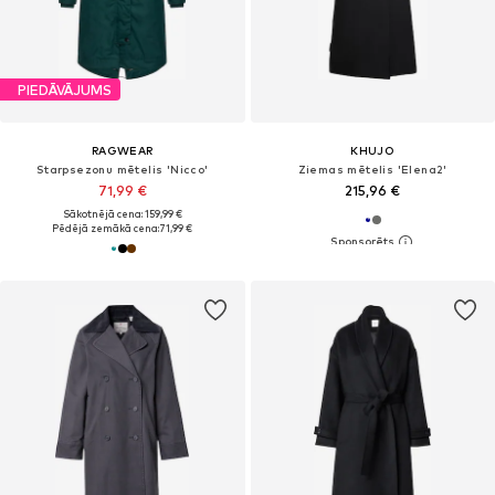
PIEDĀVĀJUMS
RAGWEAR
KHUJO
Starpsezonu mētelis 'Nicco'
Ziemas mētelis 'Elena2'
71,99 €
215,96 €
Sākotnējā cena: 159,99 €
Pēdējā zemākā cena:
71,99 €