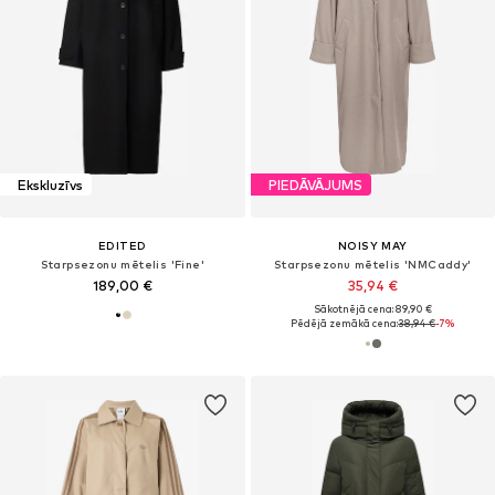
Ekskluzīvs
PIEDĀVĀJUMS
EDITED
NOISY MAY
Starpsezonu mētelis 'Fine'
Starpsezonu mētelis 'NMCaddy'
189,00 €
35,94 €
Sākotnējā cena: 89,90 €
Pēdējā zemākā cena:
38,94 €
-7%