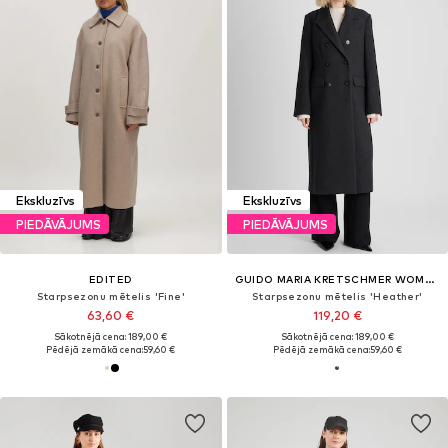
Ekskluzīvs
Ekskluzīvs
PIEDĀVĀJUMS
PIEDĀVĀJUMS
EDITED
GUIDO MARIA KRETSCHMER WOMEN
Starpsezonu mētelis 'Fine'
Starpsezonu mētelis 'Heather'
63,60 €
119,20 €
Sākotnējā cena: 189,00 €
Sākotnējā cena: 189,00 €
Pēdējā zemākā cena:
59,60 €
Pēdējā zemākā cena:
59,60 €