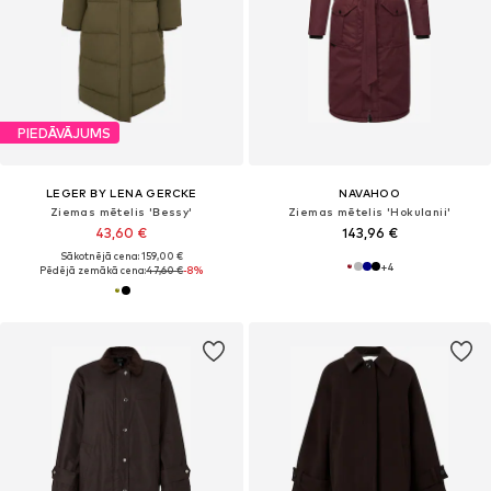
PIEDĀVĀJUMS
LEGER BY LENA GERCKE
NAVAHOO
Ziemas mētelis 'Bessy'
Ziemas mētelis 'Hokulanii'
43,60 €
143,96 €
Sākotnējā cena: 159,00 €
+
4
Pēdējā zemākā cena:
47,60 €
-8%