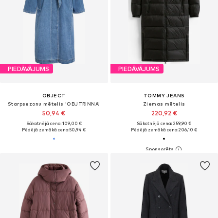
PIEDĀVĀJUMS
PIEDĀVĀJUMS
OBJECT
TOMMY JEANS
Starpsezonu mētelis 'OBJTRINNA'
Ziemas mētelis
50,94 €
220,92 €
Sākotnējā cena: 109,00 €
Sākotnējā cena: 259,90 €
Pēdējā zemākā cena:
50,94 €
Pēdējā zemākā cena:
206,10 €