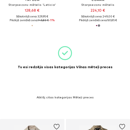
Starpsezonu mētelis 'Leticia'
Starpsezonu mētelis
128,68 €
224,10 €
Sākotnējā cena: 329,95 €
Sākotnējā cena: 249,00 €
Pēdējā zemākā cena:
145,83 €
-11%
Pēdējā zemākā cena:
161,85 €
Tu esi redzējis visas kategorijas Vilnas mēteļi preces
Atklāj citas kategorijas Mēteļi preces