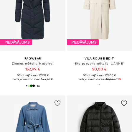
PIEDĀVĀJUMS
PIEDĀVĀJUMS
RAGWEAR
VILA ROUGE EDIT
Ziemas mētelis 'Natalka'
Starpsezonu mētelis 'LIANNE'
152,99 €
50,00 €
Sākotnējā cena: 169,99 €
Sākotnējā cena: 169,00 €
Pēdējā zemākā cena:
144,49 €
Pēdējā zemākā cena:
56,25 €
-11%
+
16