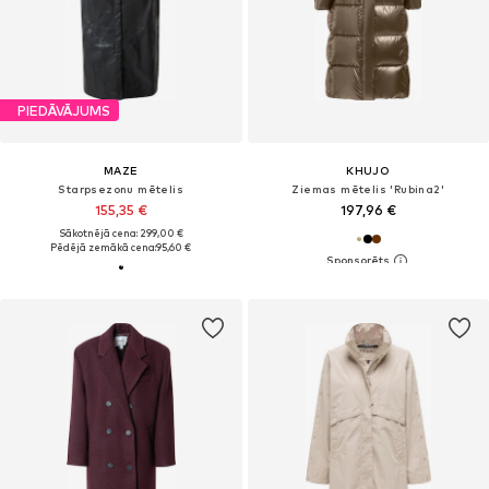
PIEDĀVĀJUMS
MAZE
KHUJO
Starpsezonu mētelis
Ziemas mētelis 'Rubina2'
155,35 €
197,96 €
Sākotnējā cena: 299,00 €
Pēdējā zemākā cena:
95,60 €