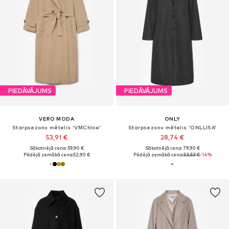
PIEDĀVĀJUMS
PIEDĀVĀJUMS
VERO MODA
ONLY
Starpsezonu mētelis 'VMChloe'
Starpsezonu mētelis 'ONLLISA'
53,91 €
28,74 €
Sākotnējā cena: 59,90 €
Sākotnējā cena: 79,90 €
Pēdējā zemākā cena:
52,90 €
Pēdējā zemākā cena:
33,53 €
-14%