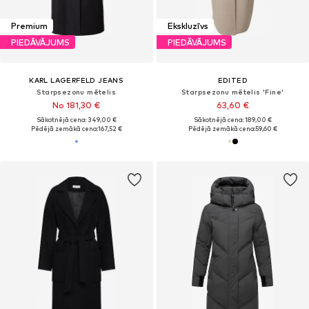
Premium
Ekskluzīvs
PIEDĀVĀJUMS
PIEDĀVĀJUMS
KARL LAGERFELD JEANS
EDITED
Starpsezonu mētelis
Starpsezonu mētelis 'Fine'
No 181,30 €
63,60 €
Sākotnējā cena: 349,00 €
Sākotnējā cena: 189,00 €
Pēdējā zemākā cena:
167,52 €
Pēdējā zemākā cena:
59,60 €