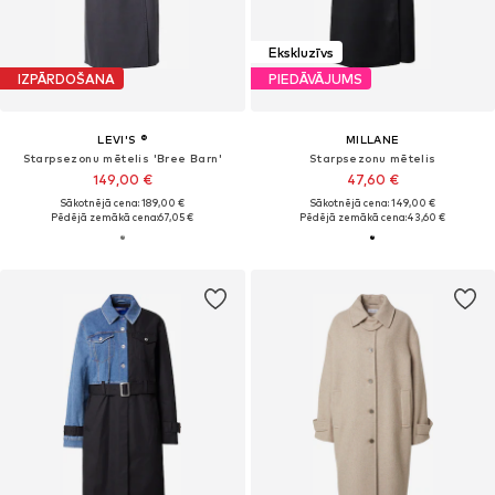
Ekskluzīvs
IZPĀRDOŠANA
PIEDĀVĀJUMS
LEVI'S ®
MILLANE
Starpsezonu mētelis 'Bree Barn'
Starpsezonu mētelis
149,00 €
47,60 €
Sākotnējā cena: 189,00 €
Sākotnējā cena: 149,00 €
Pēdējā zemākā cena:
67,05 €
Pēdējā zemākā cena:
43,60 €