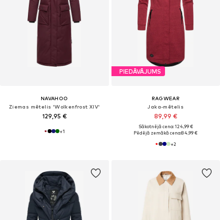
PIEDĀVĀJUMS
NAVAHOO
RAGWEAR
Ziemas mētelis 'Wolkenfrost XIV'
Jaka-mētelis
129,95 €
89,99 €
Sākotnējā cena: 124,99 €
+
1
Pēdējā zemākā cena:
84,99 €
+
2