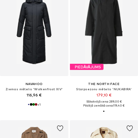
PIEDĀVĀJUMS
NAVAHOO
THE NORTH FACE
Ziemas mētelis 'Wolkenfrost XIV'
Starpsezonu mētelis 'NUKABIRA'
116,96 €
179,10 €
Sākotnējā cena: 289,00 €
+
1
Pēdējā zemākā cena:
119,40 €