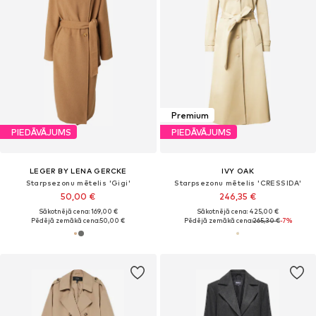
Premium
PIEDĀVĀJUMS
PIEDĀVĀJUMS
LEGER BY LENA GERCKE
IVY OAK
Starpsezonu mētelis 'Gigi'
Starpsezonu mētelis 'CRESSIDA'
50,00 €
246,35 €
Sākotnējā cena: 169,00 €
Sākotnējā cena: 425,00 €
Pēdējā zemākā cena:
50,00 €
Pēdējā zemākā cena:
265,30 €
-7%