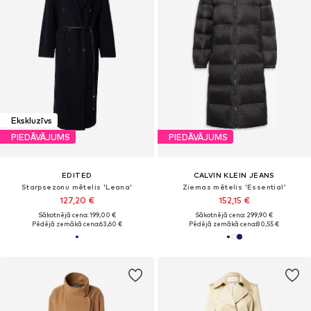
Ekskluzīvs
PIEDĀVĀJUMS
PIEDĀVĀJUMS
EDITED
CALVIN KLEIN JEANS
Starpsezonu mētelis 'Leana'
Ziemas mētelis 'Essential'
127,20 €
152,15 €
Sākotnējā cena: 199,00 €
Sākotnējā cena: 299,90 €
Pēdējā zemākā cena:
63,60 €
Pēdējā zemākā cena:
80,55 €