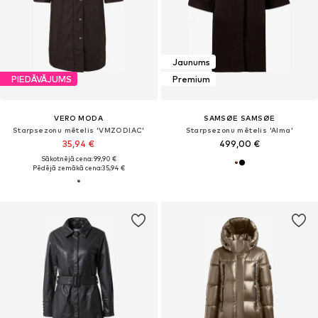
Jaunums
PIEDĀVĀJUMS
Premium
VERO MODA
SAMSØE SAMSØE
Starpsezonu mētelis 'VMZODIAC'
Starpsezonu mētelis 'Alma'
35,94 €
499,00 €
Sākotnējā cena: 99,90 €
Pēdējā zemākā cena:
35,94 €