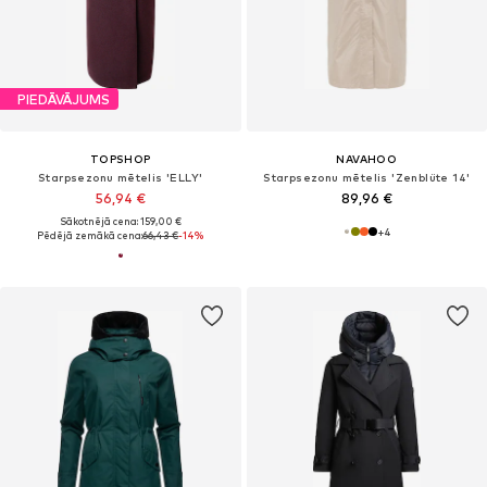
PIEDĀVĀJUMS
TOPSHOP
NAVAHOO
Starpsezonu mētelis 'ELLY'
Starpsezonu mētelis 'Zenblüte 14'
56,94 €
89,96 €
Sākotnējā cena: 159,00 €
+
4
Pēdējā zemākā cena:
66,43 €
-14%