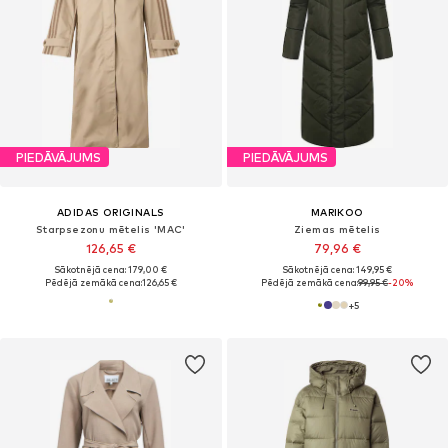
PIEDĀVĀJUMS
PIEDĀVĀJUMS
ADIDAS ORIGINALS
MARIKOO
Starpsezonu mētelis 'MAC'
Ziemas mētelis
126,65 €
79,96 €
Sākotnējā cena: 179,00 €
Sākotnējā cena: 149,95 €
Pēdējā zemākā cena:
126,65 €
Pēdējā zemākā cena:
99,95 €
-20%
+
5