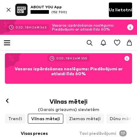
ABOUT YOU App
Uz lietotni
(152 700)
Vasaras izpārdošanas noslēgums:
02
D.
18
H
24
M
52
S
Piedāvājumi ar atlaidi līdz 60%
02
D.
18
H
24
M
52
S
Vasaras izpārdošanas noslēgums: Piedāvājumi ar
atlaidi līdz 60%
Vilnas mēteļi
(Garais griezums) sievietēm
Trenči
Vilnas mēteļi
Ziemas mēteļi
Dūnu mēteļi
Visas preces
Tavi piedāvājumi
17