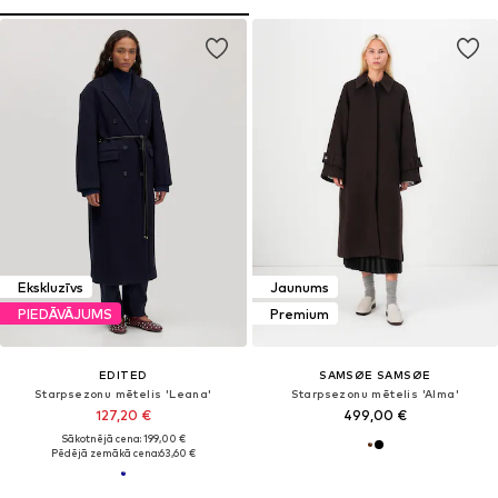
Ekskluzīvs
Jaunums
PIEDĀVĀJUMS
Premium
EDITED
SAMSØE SAMSØE
Starpsezonu mētelis 'Leana'
Starpsezonu mētelis 'Alma'
127,20 €
499,00 €
Sākotnējā cena: 199,00 €
Pēdējā zemākā cena:
63,60 €