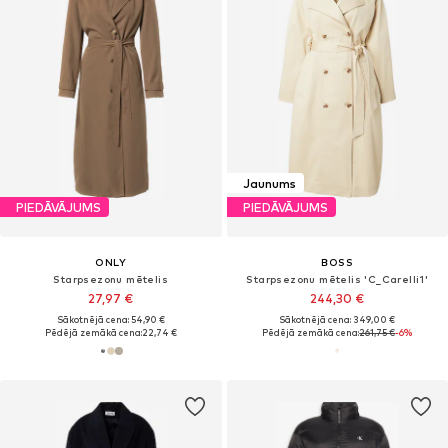
Jaunums
PIEDĀVĀJUMS
PIEDĀVĀJUMS
ONLY
BOSS
Starpsezonu mētelis
Starpsezonu mētelis 'C_Carelli1'
27,97 €
244,30 €
Sākotnējā cena: 54,90 €
Sākotnējā cena: 349,00 €
Pēdējā zemākā cena:
22,74 €
Pēdējā zemākā cena:
261,75 €
-6%