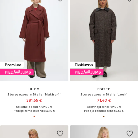
Premium
Ekskluzīvs
PIEDĀVĀJUMS
PIEDĀVĀJUMS
HUGO
EDITED
Starpsezonu mētelis 'Makira-1'
Starpsezonu mētelis 'Leah'
381,65 €
71,40 €
Sākotnējā cena: 449,00 €
Sākotnējā cena: 199,00 €
Pēdējā zemākā cena:
359,10 €
Pēdējā zemākā cena:
62,55 €