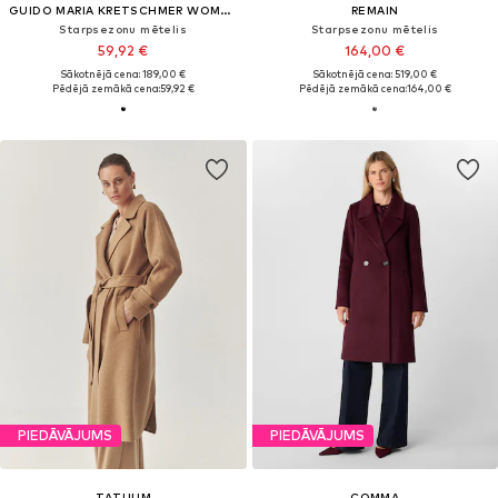
GUIDO MARIA KRETSCHMER WOMEN
REMAIN
Starpsezonu mētelis
Starpsezonu mētelis
59,92 €
164,00 €
Sākotnējā cena: 189,00 €
Sākotnējā cena: 519,00 €
Pēdējā zemākā cena:
59,92 €
Pēdējā zemākā cena:
164,00 €
PIEDĀVĀJUMS
PIEDĀVĀJUMS
TATUUM
COMMA