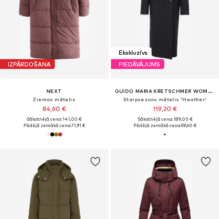
Ekskluzīvs
IZPĀRDOŠANA
PIEDĀVĀJUMS
NEXT
GUIDO MARIA KRETSCHMER WOMEN
Ziemas mētelis
Starpsezonu mētelis 'Heather'
84,60 €
119,20 €
Sākotnējā cena: 141,00 €
Sākotnējā cena: 189,00 €
Pēdējā zemākā cena:
71,91 €
Pēdējā zemākā cena:
59,60 €