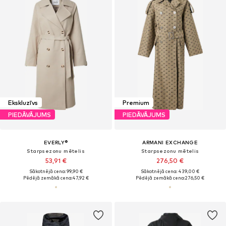
Ekskluzīvs
Premium
PIEDĀVĀJUMS
PIEDĀVĀJUMS
EVERLY®
ARMANI EXCHANGE
Starpsezonu mētelis
Starpsezonu mētelis
53,91 €
276,50 €
Sākotnējā cena: 99,90 €
Sākotnējā cena: 439,00 €
Pēdējā zemākā cena:
47,92 €
Pēdējā zemākā cena:
276,50 €