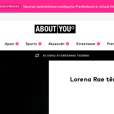
Vasaras izpārdošanas noslēgums: Piedāvājumi ar atlaidi l
08
H
29
M
02
S
ABOUT
YOU
Apavi
Sports
Aksesuāri
Streetwear
Pre
30 DIENU ATGRIEŠANAS TIESĪBAS
Lorena Rae tē