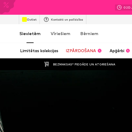
02
D.
Outlet
Kontakti un palīdzība
Sievietēm
Vīriešiem
Bērniem
Limitētas kolekcijas
IZPĀRDOŠANA
Apģērbi
BEZMAKSAS* PIEGĀDE UN ATGRIEŠANA