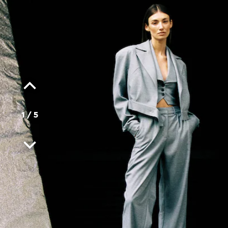
1
/
5