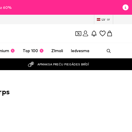
īdz 60%
LV
LV
mium
Top 100
Zīmoli
Iedvesma
APMAKSA PREČU PIEGĀDES BRĪDĪ
rps