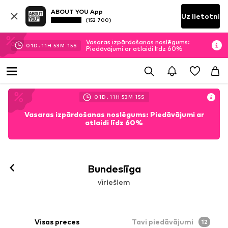
ABOUT YOU App
Uz lietotni
(152 700)
Vasaras izpārdošanas noslēgums:
01
D.
11
H
53
M
13
S
Piedāvājumi ar atlaidi līdz 60%
01
D.
11
H
53
M
13
S
Vasaras izpārdošanas noslēgums: Piedāvājumi ar
atlaidi līdz 60%
Bundeslīga
vīriešiem
Visas preces
Tavi piedāvājumi
12