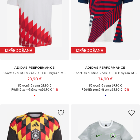
IZPĀRDOŠANA
IZPĀRDOŠANA
ADIDAS PERFORMANCE
ADIDAS PERFORMANCE
Sportiska stila krekls 'FC Bayern München Anthem'
Sportiska stila krekls 'FC Bayern München 26/27 '
23,90 €
34,90 €
Sākotnējā cena: 29,90 €
Sākotnējā cena: 69,90 €
Pēdējā zemākā cena:
26,90 €
-11%
Pēdējā zemākā cena:
39,90 €
-12%