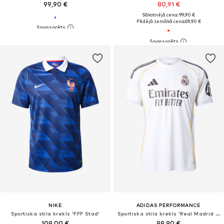
99,90 €
80,91 €
Sākotnējā cena: 99,90 €
Pēdējā zemākā cena:
69,90 €
NIKE
ADIDAS PERFORMANCE
Sportiska stila krekls 'FFF Stad'
Sportiska stila krekls 'Real Madrid 25/26'
109,00 €
99,90 €