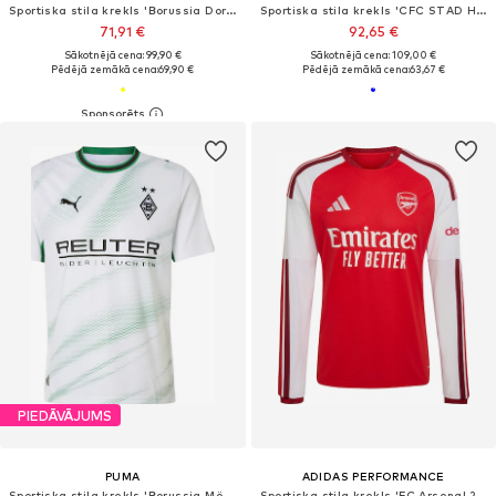
Sportiska stila krekls 'Borussia Dortmund BVB'
Sportiska stila krekls 'CFC STAD HM'
71,91 €
92,65 €
Sākotnējā cena: 99,90 €
Sākotnējā cena: 109,00 €
Pēdējā zemākā cena:
69,90 €
Pēdējā zemākā cena:
63,67 €
PIEDĀVĀJUMS
PUMA
ADIDAS PERFORMANCE
Sportiska stila krekls 'Borussia Mönchengladbach 2026/27'
Sportiska stila krekls 'FC Arsenal 26/27'