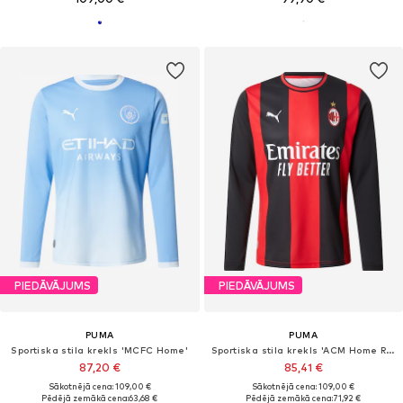
PIEDĀVĀJUMS
PIEDĀVĀJUMS
PUMA
PUMA
Sportiska stila krekls 'MCFC Home'
Sportiska stila krekls 'ACM Home Replica'
87,20 €
85,41 €
Sākotnējā cena: 109,00 €
Sākotnējā cena: 109,00 €
Pēdējā zemākā cena:
63,68 €
Pēdējā zemākā cena:
71,92 €