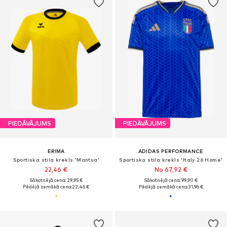
PIEDĀVĀJUMS
PIEDĀVĀJUMS
ERIMA
ADIDAS PERFORMANCE
Sportiska stila krekls 'Mantua'
Sportiska stila krekls 'Italy 26 Home'
22,46 €
No 67,92 €
Sākotnējā cena: 29,95 €
Sākotnējā cena: 99,90 €
Pēdējā zemākā cena:
22,46 €
Pēdējā zemākā cena:
31,96 €