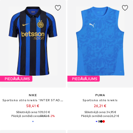
PIEDĀVĀJUMS
PIEDĀVĀJUMS
NIKE
PUMA
Sportiska stila krekls 'INTER STAD HM'
Sportiska stila krekls
58,41 €
26,21 €
Sākotnējā cena: 109,00 €
Sākotnējā cena: 34,95 €
Pēdējā zemākā cena:
59,92 €
-2%
Pēdējā zemākā cena:
26,21 €