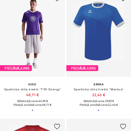
PIEDĀVĀJUMS
PIEDĀVĀJUMS
NIKE
ERIMA
Sportiska stila krekls 'T90 Energy'
Sportiska stila krekls 'Mantua'
48,71 €
22,46 €
Sākotnējā cena: 64,95 €
Sākotnējā cena: 29,95 €
Pēdējā zemākā cena:
48,71 €
Pēdējā zemākā cena:
22,46 €