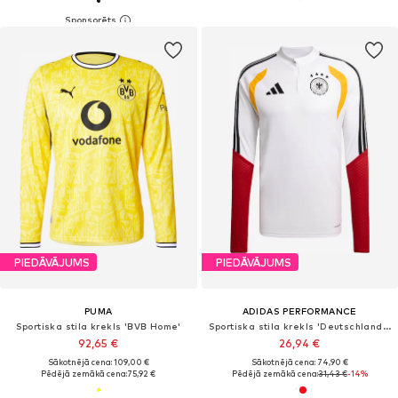
PIEDĀVĀJUMS
PIEDĀVĀJUMS
PUMA
ADIDAS PERFORMANCE
Sportiska stila krekls 'BVB Home'
Sportiska stila krekls 'Deutschland 26 Tiro'
92,65 €
26,94 €
Sākotnējā cena: 109,00 €
Sākotnējā cena: 74,90 €
Pēdējā zemākā cena:
75,92 €
Pēdējā zemākā cena:
31,43 €
-14%