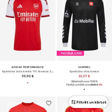
PIEDĀVĀJUMS
ADIDAS PERFORMANCE
HUMMEL
Sportiska stila krekls 'FC Arsenal 26/27'
Sportiska stila krekls
99,90 €
55,97 €
Sākotnējā cena: 79,95 €
Pēdējā zemākā cena:
59,96 €
-6%
Filtrēt un kārtot