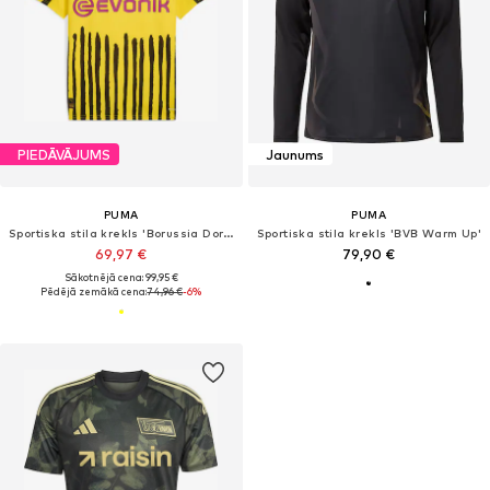
PIEDĀVĀJUMS
Jaunums
PUMA
PUMA
Sportiska stila krekls 'Borussia Dortmund'
Sportiska stila krekls 'BVB Warm Up'
69,97 €
79,90 €
Sākotnējā cena: 99,95 €
Pēdējā zemākā cena:
74,96 €
-6%