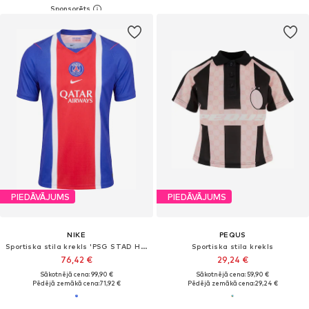
PIEDĀVĀJUMS
PIEDĀVĀJUMS
NIKE
PEQUS
Sportiska stila krekls 'PSG STAD HM'
Sportiska stila krekls
76,42 €
29,24 €
Sākotnējā cena: 99,90 €
Sākotnējā cena: 59,90 €
Pēdējā zemākā cena:
71,92 €
Pēdējā zemākā cena:
29,24 €