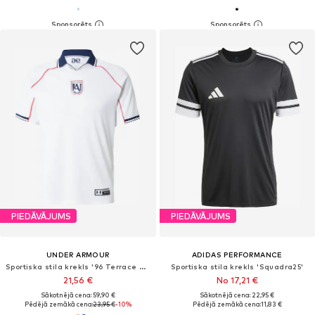
PIEDĀVĀJUMS
PIEDĀVĀJUMS
UNDER ARMOUR
ADIDAS PERFORMANCE
Sportiska stila krekls '96 Terrace Country'
Sportiska stila krekls 'Squadra25'
21,56 €
No 17,21 €
Sākotnējā cena: 59,90 €
Sākotnējā cena: 22,95 €
Pēdējā zemākā cena:
23,95 €
-10%
Pēdējā zemākā cena:
11,83 €