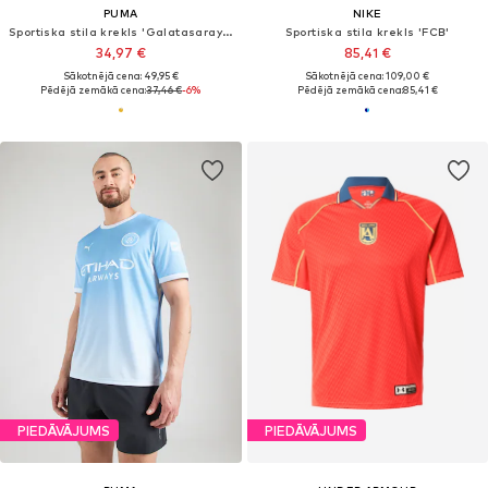
PUMA
NIKE
Sportiska stila krekls 'Galatasaray Istanbul'
Sportiska stila krekls 'FCB'
34,97 €
85,41 €
Sākotnējā cena: 49,95 €
Sākotnējā cena: 109,00 €
Pēdējā zemākā cena:
37,46 €
-6%
Pēdējā zemākā cena:
85,41 €
PIEDĀVĀJUMS
PIEDĀVĀJUMS