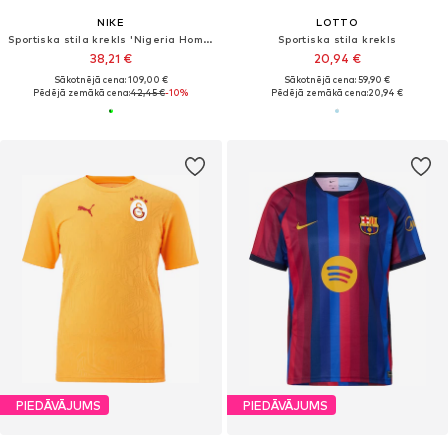
NIKE
LOTTO
Sportiska stila krekls 'Nigeria Home'
Sportiska stila krekls
38,21 €
20,94 €
Sākotnējā cena: 109,00 €
Sākotnējā cena: 59,90 €
Pēdējā zemākā cena:
42,45 €
-10%
Pēdējā zemākā cena:
20,94 €
PIEDĀVĀJUMS
PIEDĀVĀJUMS