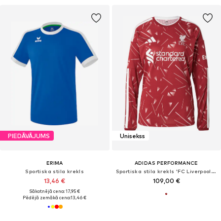
PIEDĀVĀJUMS
Unisekss
ERIMA
ADIDAS PERFORMANCE
Sportiska stila krekls
Sportiska stila krekls 'FC Liverpool 26/27'
13,46 €
109,00 €
Sākotnējā cena: 17,95 €
Pēdējā zemākā cena:
13,46 €