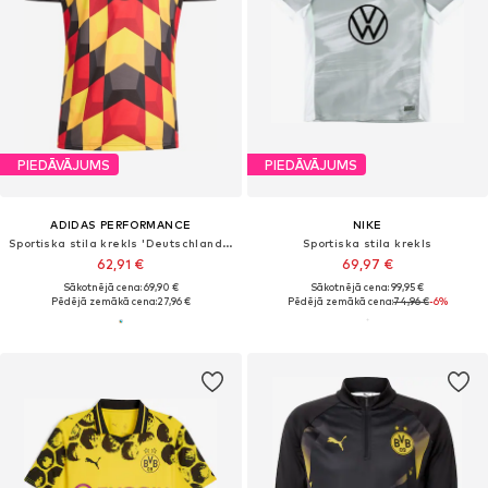
PIEDĀVĀJUMS
PIEDĀVĀJUMS
ADIDAS PERFORMANCE
NIKE
Sportiska stila krekls 'Deutschland Pre-Match'
Sportiska stila krekls
62,91 €
69,97 €
Sākotnējā cena: 69,90 €
Sākotnējā cena: 99,95 €
Pēdējā zemākā cena:
27,96 €
Pēdējā zemākā cena:
74,96 €
-6%