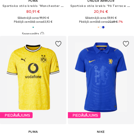
PUMA
UNDER ARMOUR
Sportiska stila krekls 'Manchester City Heimtrikot 2026/27'
Sportiska stila krekls '96 Terrace Country'
80,91 €
20,94 €
Sākotnējā cena: 99,90 €
Sākotnējā cena: 59,90 €
Pēdējā zemākā cena:
63,92 €
Pēdējā zemākā cena:
22,69 €
-7%
PIEDĀVĀJUMS
PIEDĀVĀJUMS
PUMA
NIKE