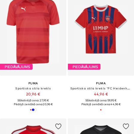
PIEDĀVĀJUMS
PIEDĀVĀJUMS
PUMA
PUMA
Sportiska stila krekls
Sportiska stila krekls 'FC Heidenheim 24/25'
20,96 €
44,96 €
Sākotnējā cena: 27,95 €
Sākotnējā cena: 59,95 €
Pēdējā zemākā cena:
20,96 €
Pēdējā zemākā cena:
44,96 €