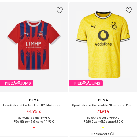
PIEDĀVĀJUMS
PIEDĀVĀJUMS
PUMA
PUMA
Sportiska stila krekls 'FC Heidenheim 24/25'
Sportiska stila krekls 'Borussia Dortmund BVB'
44,96 €
71,91 €
Sākotnējā cena: 59,95 €
Sākotnējā cena: 99,90 €
Pēdējā zemākā cena:
44,96 €
Pēdējā zemākā cena:
69,90 €