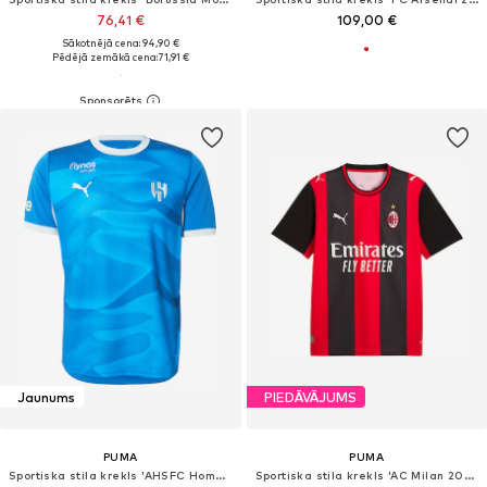
76,41 €
109,00 €
Sākotnējā cena: 94,90 €
Pēdējā zemākā cena:
71,91 €
Jaunums
PIEDĀVĀJUMS
PUMA
PUMA
Sportiska stila krekls 'AHSFC Home Replica'
Sportiska stila krekls 'AC Milan 2026/27'