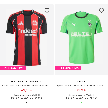
PIEDĀVĀJUMS
PIEDĀVĀJUMS
ADIDAS PERFORMANCE
PUMA
Sportiska stila krekls 'Eintracht Frankfurt 25/26'
Sportiska stila krekls 'Borussia Mönchengladbach 2025/2026'
49,95 €
71,21 €
Sākotnējā cena: 99,90 €
Sākotnējā cena: 94,95 €
Pēdējā zemākā cena:
33,92 €
Pēdējā zemākā cena:
71,21 €