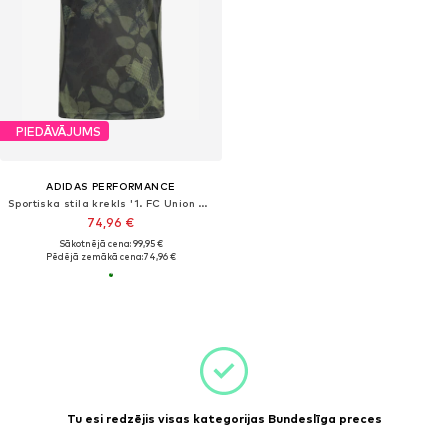
PIEDĀVĀJUMS
ADIDAS PERFORMANCE
Sportiska stila krekls '1. FC Union Berlin 2025/2026'
74,96 €
Sākotnējā cena: 99,95 €
Pēdējā zemākā cena:
74,96 €
Tu esi redzējis visas kategorijas Bundeslīga preces