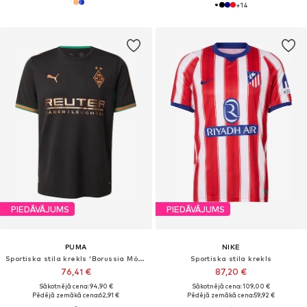
+
14
PIEDĀVĀJUMS
PIEDĀVĀJUMS
PUMA
NIKE
Sportiska stila krekls 'Borussia Mönchengladbach 2026/27'
Sportiska stila krekls
76,41 €
87,20 €
Sākotnējā cena: 94,90 €
Sākotnējā cena: 109,00 €
Pēdējā zemākā cena:
62,91 €
Pēdējā zemākā cena:
59,92 €