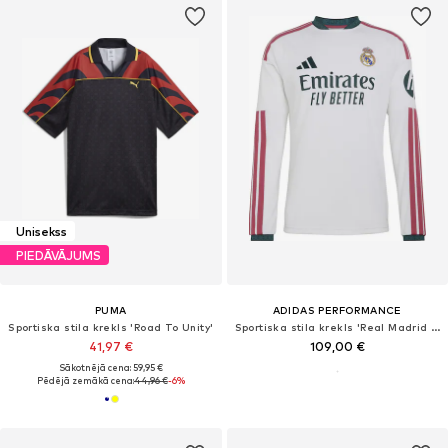
Unisekss
PIEDĀVĀJUMS
PUMA
ADIDAS PERFORMANCE
Sportiska stila krekls 'Road To Unity'
Sportiska stila krekls 'Real Madrid 26/27'
41,97 €
109,00 €
Sākotnējā cena: 59,95 €
Pēdējā zemākā cena:
44,96 €
-6%