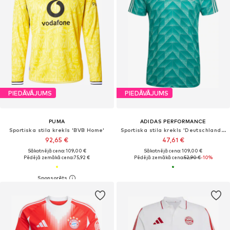
PIEDĀVĀJUMS
PIEDĀVĀJUMS
PUMA
ADIDAS PERFORMANCE
Sportiska stila krekls 'BVB Home'
Sportiska stila krekls 'Deutschland 1990'
92,65 €
47,61 €
Sākotnējā cena: 109,00 €
Sākotnējā cena: 109,00 €
Pēdējā zemākā cena:
75,92 €
Pēdējā zemākā cena:
52,90 €
-10%