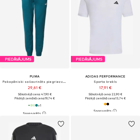
PIEDĀVĀJUMS
PIEDĀVĀJUMS
PUMA
ADIDAS PERFORMANCE
Pakapēniski sašaurināts piegriezums Sporta bikses 'ESS No. 1'
Sporta krekls
29,61 €
17,91 €
Sākotnējā cena: 47,90 €
Sākotnējā cena: 22,90 €
Pēdējā zemākā cena:
19,74 €
Pēdējā zemākā cena:
13,74 €
+
1