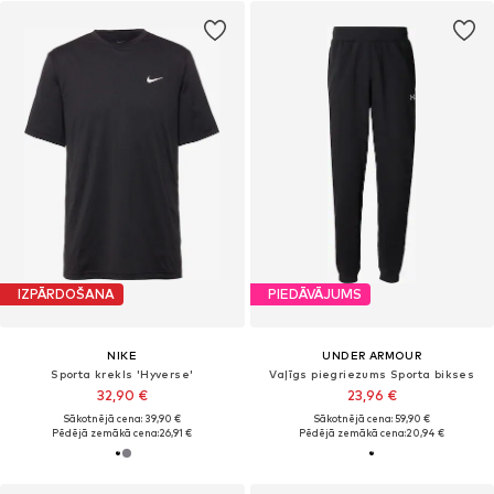
IZPĀRDOŠANA
PIEDĀVĀJUMS
NIKE
UNDER ARMOUR
Sporta krekls 'Hyverse'
Vaļīgs piegriezums Sporta bikses
32,90 €
23,96 €
Sākotnējā cena: 39,90 €
Sākotnējā cena: 59,90 €
Pēdējā zemākā cena:
26,91 €
Pēdējā zemākā cena:
20,94 €