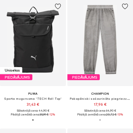
Unisekss
PIEDĀVĀJUMS
PIEDĀVĀJUMS
PUMA
CHAMPION
Sporta mugursoma 'TECH Roll Top'
Pakapēniski sašaurināts piegriezums Sporta bikses
31,43 €
17,96 €
Sākotnējā cena: 44,90 €
Sākotnējā cena: 64,90 €
Pēdējā zemākā cena:
35,91 €
-12%
Pēdējā zemākā cena:
20,72 €
-13%