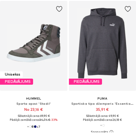
Unisekss
PIEDĀVĀJUMS
PIEDĀVĀJUMS
HUMMEL
PUMA
Sporta apavi 'Stadil'
Sportiska tipa džemperis 'Essentials Small No. 1'
No 23,16 €
35,91 €
Sākotnējā cena: 69,90 €
Sākotnējā cena: 49,90 €
Pēdējā zemākā cena:
34,74 €
-33%
Pēdējā zemākā cena:
26,18 €
+
7