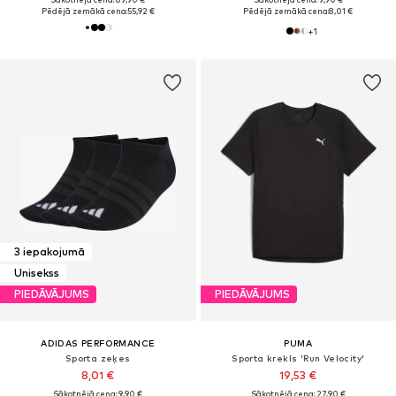
Pēdējā zemākā cena:
55,92 €
Pēdējā zemākā cena:
8,01 €
+
1
3 iepakojumā
Unisekss
PIEDĀVĀJUMS
PIEDĀVĀJUMS
ADIDAS PERFORMANCE
PUMA
Sporta zeķes
Sporta krekls 'Run Velocity'
8,01 €
19,53 €
Sākotnējā cena: 9,90 €
Sākotnējā cena: 27,90 €