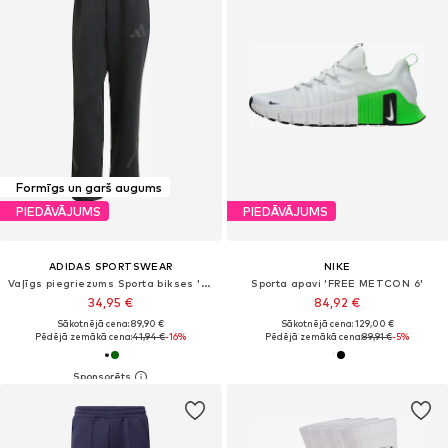
Formīgs un garš augums
PIEDĀVĀJUMS
PIEDĀVĀJUMS
ADIDAS SPORTSWEAR
NIKE
Vaļīgs piegriezums Sporta bikses 'Z.N.E.'
Sporta apavi 'FREE METCON 6'
34,95 €
84,92 €
Sākotnējā cena: 89,90 €
Sākotnējā cena: 129,00 €
Pēdējā zemākā cena:
41,94 €
-16%
Pēdējā zemākā cena:
89,91 €
-5%