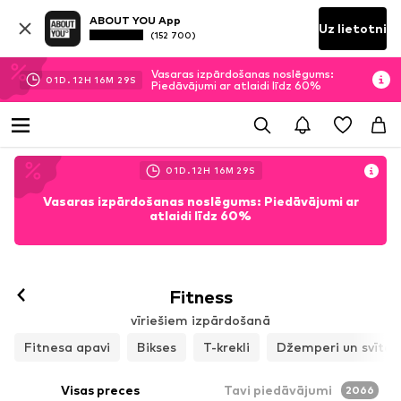
ABOUT YOU App
Uz lietotni
(152 700)
Vasaras izpārdošanas noslēgums:
01
D.
12
H
16
M
27
S
Piedāvājumi ar atlaidi līdz 60%
01
D.
12
H
16
M
27
S
Vasaras izpārdošanas noslēgums: Piedāvājumi ar
atlaidi līdz 60%
Fitness
vīriešiem izpārdošanā
Fitnesa apavi
Bikses
T-krekli
Džemperi un svīteri
Visas preces
Tavi piedāvājumi
2066