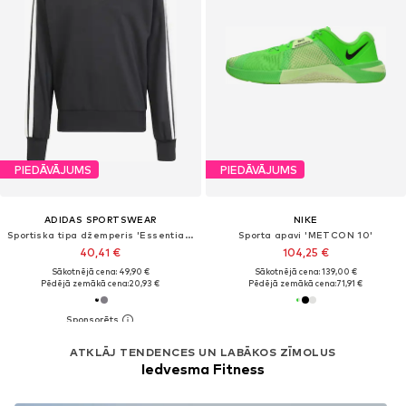
PIEDĀVĀJUMS
PIEDĀVĀJUMS
ADIDAS SPORTSWEAR
NIKE
Sportiska tipa džemperis 'Essentials'
Sporta apavi 'METCON 10'
40,41 €
104,25 €
Sākotnējā cena: 49,90 €
Sākotnējā cena: 139,00 €
Pēdējā zemākā cena:
20,93 €
Pēdējā zemākā cena:
71,91 €
ATKLĀJ TENDENCES UN LABĀKOS ZĪMOLUS
Iedvesma Fitness