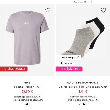
3 iepakojumā
Unisekss
IZPĀRDOŠANA
PIEDĀVĀJUMS
NIKE
ADIDAS PERFORMANCE
Sporta krekls 'PRO'
Sporta zeķes 'Thin Linear Low-Cut'
23,90 €
8,01 €
Sākotnējā cena: 34,90 €
Sākotnējā cena: 8,90 €
Pēdējā zemākā cena:
21,51 €
Pēdējā zemākā cena:
7,11 €