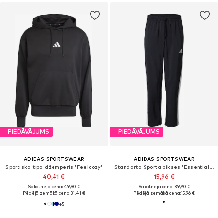
PIEDĀVĀJUMS
PIEDĀVĀJUMS
ADIDAS SPORTSWEAR
ADIDAS SPORTSWEAR
Sportiska tipa džemperis 'Feelcozy'
Standarta Sporta bikses 'Essentials Stanford Open Hem'
40,41 €
15,96 €
Sākotnējā cena: 49,90 €
Sākotnējā cena: 39,90 €
Pēdējā zemākā cena:
31,41 €
Pēdējā zemākā cena:
15,96 €
+
5