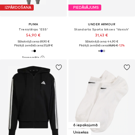
IZPĀRDOŠANA
PIEDĀVĀJUMS
PUMA
UNDER ARMOUR
Treniņtērps 'ESS'
Standarta Sporta bikses 'Vanish'
54,90 €
31,43 €
Sākotnējā cena: 69,90 €
Sākotnējā cena: 44,90 €
Pēdējā zemākā cena:
35,69 €
Pēdējā zemākā cena:
35,92 €
-12%
6 iepakojumā
Unisekss