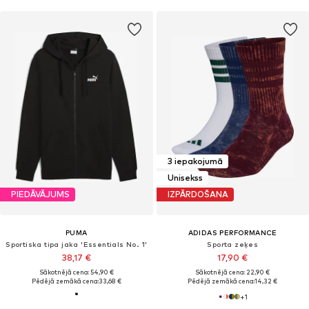
3 iepakojumā
Unisekss
PIEDĀVĀJUMS
IZPĀRDOŠANA
PUMA
ADIDAS PERFORMANCE
Sportiska tipa jaka 'Essentials No. 1'
Sporta zeķes
38,17 €
17,90 €
Sākotnējā cena: 54,90 €
Sākotnējā cena: 22,90 €
Pēdējā zemākā cena:
33,68 €
Pēdējā zemākā cena:
14,32 €
+
1