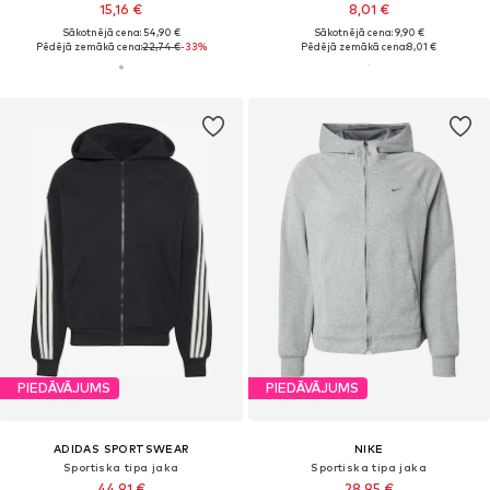
15,16 €
8,01 €
Sākotnējā cena: 54,90 €
Sākotnējā cena: 9,90 €
Pēdējā zemākā cena:
22,74 €
-33%
Pēdējā zemākā cena:
8,01 €
PIEDĀVĀJUMS
PIEDĀVĀJUMS
ADIDAS SPORTSWEAR
NIKE
Sportiska tipa jaka
Sportiska tipa jaka
44,91 €
28,95 €