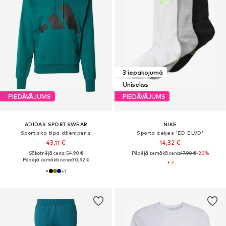
3 iepakojumā
Unisekss
PIEDĀVĀJUMS
PIEDĀVĀJUMS
ADIDAS SPORTSWEAR
NIKE
Sportiska tipa džemperis
Sporta zeķes 'ED ELVD'
43,11 €
14,32 €
Sākotnējā cena: 54,90 €
Pēdējā zemākā cena:
17,90 €
-20%
Pēdējā zemākā cena:
30,32 €
+
1