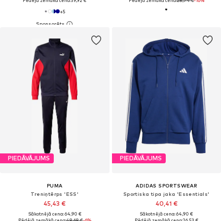
Pēdējā zemākā cena:
39,92 €
Pēdējā zemākā cena:
28,74 €
-16%
+
5
PIEDĀVĀJUMS
PIEDĀVĀJUMS
PUMA
ADIDAS SPORTSWEAR
Treniņtērps 'ESS'
Sportiska tipa jaka 'Essentials'
45,43 €
40,41 €
Sākotnējā cena: 64,90 €
Sākotnējā cena: 64,90 €
Pēdējā zemākā cena:
48,68 €
-6%
Pēdējā zemākā cena:
26,53 €