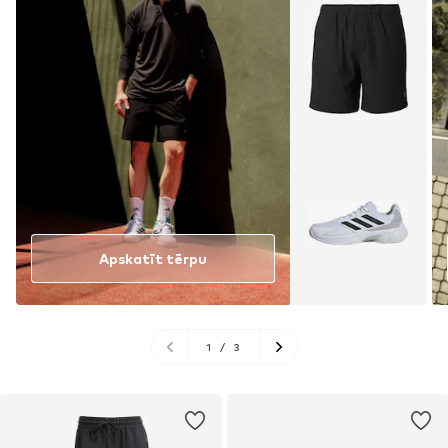
Apskatīt tērpu
1
/
3