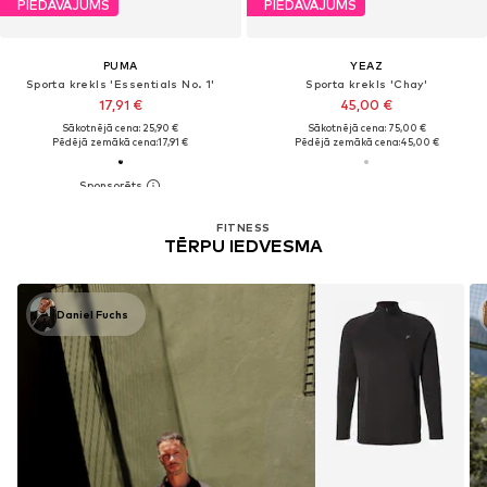
PIEDĀVĀJUMS
PIEDĀVĀJUMS
PUMA
YEAZ
Sporta krekls 'Essentials No. 1'
Sporta krekls 'Chay'
17,91 €
45,00 €
Sākotnējā cena: 25,90 €
Sākotnējā cena: 75,00 €
Pēdējā zemākā cena:
17,91 €
Pēdējā zemākā cena:
45,00 €
FITNESS
TĒRPU IEDVESMA
Daniel Fuchs