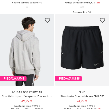
Pēdējā zemākā cena:
7,57 €
Pēdējā zemākā cena:
19,92 €
-2%
PIEDĀVĀJUMS
PIEDĀVĀJUMS
ADIDAS SPORTSWEAR
NIKE
Sportiska tipa džemperis 'Essentials Feelcozy'
Standarta Sporta bikses 'MILER'
39,92 €
23,95 €
Sākotnējā cena: 49,90 €
Sākotnējā cena: 47,90 €