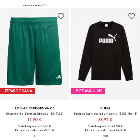
IZPĀRDOŠANA
PIEDĀVĀJUMS
ADIDAS PERFORMANCE
PUMA
Standarta Sporta bikses 'ENT26'
Sportiska tipa džemperis 'ESS No. 1'
14,90 €
35,92 €
Sākotnējā cena: 17,90 €
Sākotnējā cena: 44,90 €
Pēdējā zemākā cena:
9,03 €
Pēdējā zemākā cena:
24,68 €