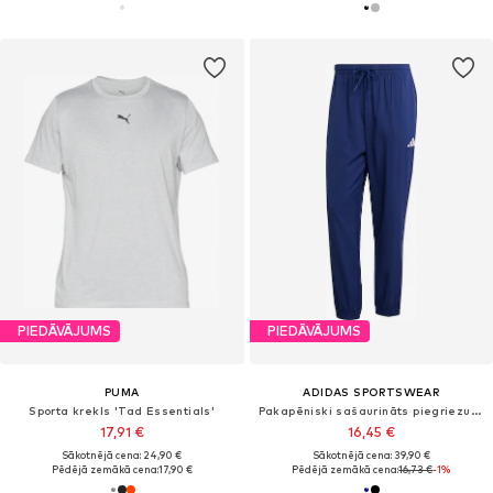
PIEDĀVĀJUMS
PIEDĀVĀJUMS
PUMA
ADIDAS SPORTSWEAR
Sporta krekls 'Tad Essentials'
Pakapēniski sašaurināts piegriezums Sporta bikses 'Essentials'
17,91 €
16,45 €
Sākotnējā cena: 24,90 €
Sākotnējā cena: 39,90 €
Pēdējā zemākā cena:
17,90 €
Pēdējā zemākā cena:
16,73 €
-1%