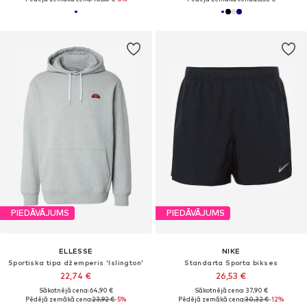
PIEDĀVĀJUMS
PIEDĀVĀJUMS
ELLESSE
NIKE
Sportiska tipa džemperis 'Islington'
Standarta Sporta bikses
22,74 €
26,53 €
Sākotnējā cena: 64,90 €
Sākotnējā cena: 37,90 €
Pēdējā zemākā cena:
23,92 €
-5%
Pēdējā zemākā cena:
30,32 €
-12%