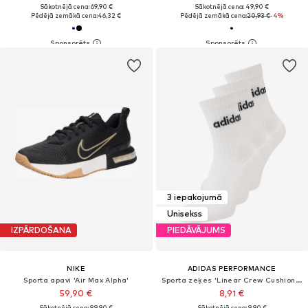
Sākotnējā cena: 69,90 €
Sākotnējā cena: 49,90 €
Pēdējā zemākā cena:
46,32 €
Pēdējā zemākā cena:
20,93 €
-4%
3 iepakojumā
Unisekss
IZPĀRDOŠANA
PIEDĀVĀJUMS
NIKE
ADIDAS PERFORMANCE
Sporta apavi 'Air Max Alpha'
Sporta zeķes 'Linear Crew Cushioned 3 Pairs'
59,90 €
8,91 €
Sākotnējā cena: 89,90 €
Sākotnējā cena: 9,90 €