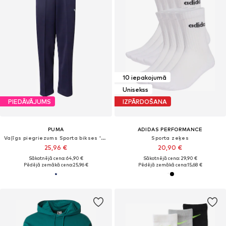
10 iepakojumā
Unisekss
PIEDĀVĀJUMS
IZPĀRDOŠANA
PUMA
ADIDAS PERFORMANCE
Vaļīgs piegriezums Sporta bikses 'Always On'
Sporta zeķes
25,96 €
20,90 €
Sākotnējā cena: 64,90 €
Sākotnējā cena: 29,90 €
Pēdējā zemākā cena:
25,96 €
Pēdējā zemākā cena:
15,68 €