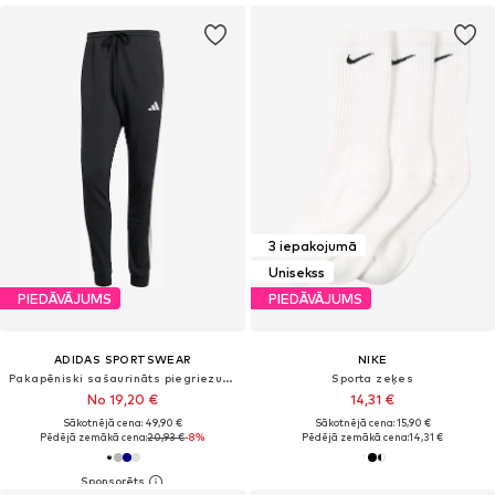
3 iepakojumā
Unisekss
PIEDĀVĀJUMS
PIEDĀVĀJUMS
ADIDAS SPORTSWEAR
NIKE
Pakapēniski sašaurināts piegriezums Sporta bikses 'Essential'
Sporta zeķes
No 19,20 €
14,31 €
Sākotnējā cena: 49,90 €
Sākotnējā cena: 15,90 €
Pēdējā zemākā cena:
20,93 €
-8%
Pēdējā zemākā cena:
14,31 €