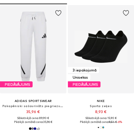
3 iepakojumā
Unisekss
PIEDĀVĀJUMS
PIEDĀVĀJUMS
ADIDAS SPORTSWEAR
NIKE
Pakapēniski sašaurināts piegriezums Sporta bikses 'Z.N.E.'
Sporta zeķes
35,96 €
8,93 €
Sākotnējā cena: 89,90 €
Sākotnējā cena: 15,90 €
Pēdējā zemākā cena:
35,96 €
Pēdējā zemākā cena:
9,54 €
-6%
+
3