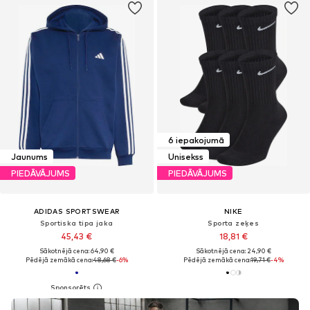
6 iepakojumā
Jaunums
Unisekss
PIEDĀVĀJUMS
PIEDĀVĀJUMS
ADIDAS SPORTSWEAR
NIKE
Sportiska tipa jaka
Sporta zeķes
45,43 €
18,81 €
Sākotnējā cena: 64,90 €
Sākotnējā cena: 24,90 €
Pēdējā zemākā cena:
48,68 €
-6%
Pēdējā zemākā cena:
19,71 €
-4%