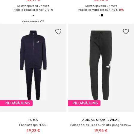
Sākotnējā cena: 74,90 €
Sākotnējā cena: 84,90 €
Pēdējā zemākā cena:
40,41 €
Pēdējā zemākā cena:
34,74 €
-16%
PIEDĀVĀJUMS
PIEDĀVĀJUMS
PUMA
ADIDAS SPORTSWEAR
Treniņtērps 'ESS'
Pakapēniski sašaurināts piegriezums Sporta bikses
49,22 €
19,96 €