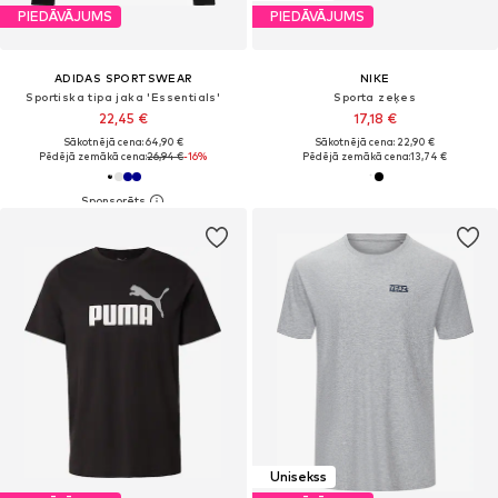
PIEDĀVĀJUMS
PIEDĀVĀJUMS
ADIDAS SPORTSWEAR
NIKE
Sportiska tipa jaka 'Essentials'
Sporta zeķes
22,45 €
17,18 €
Sākotnējā cena: 64,90 €
Sākotnējā cena: 22,90 €
Pēdējā zemākā cena:
26,94 €
-16%
Pēdējā zemākā cena:
13,74 €
Unisekss