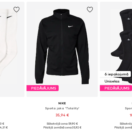
6 iepakojumā
Unisekss
PIEDĀVĀJUMS
PIEDĀVĀJUMS
NIKE
Sporta jaka 'Totality'
Spo
35,94 €
1
90 €
Sākotnējā cena: 59,90 €
Sākotnēj
Pieejamie izmēri: 34-38, 38-42, 42-46, 46-50
Pieejamie izmēri: S, M, L, XL, XXL
4,31 €
Pēdējā zemākā cena:
35,92 €
Pēdējā zemā