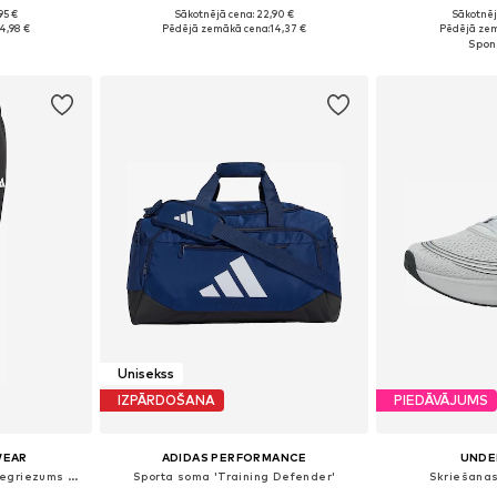
95 €
Sākotnējā cena: 22,90 €
Sākotnēj
 M, L
Pieejamie izmēri: 37-39, 40-42, 43-45, 46-48
Pieejams 
4,98 €
Pēdējā zemākā cena:
14,37 €
Pēdējā zem
ozam
Pievienot grozam
Pievie
Unisekss
IZPĀRDOŠANA
PIEDĀVĀJUMS
WEAR
ADIDAS PERFORMANCE
UNDE
Pakapēniski sašaurināts piegriezums Sporta bikses
Sporta soma 'Training Defender'
Skriešanas 