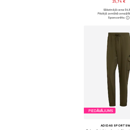
25,74 €
Sākotnējā cena: 54,
Pēdējā zemākā cena:
27,
Pievienot gr
PIEDĀVĀJUMS
ADIDAS SPORTS