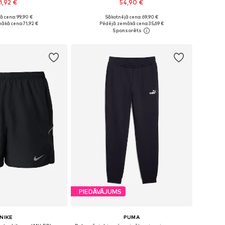
1,92 €
54,90 €
ā cena: 99,90 €
Sākotnējā cena: 69,90 €
daudzos izmēros
Pieejamie izmēri: S, M, L, XL, XXL
ākā cena:
71,92 €
Pēdējā zemākā cena:
35,69 €
not grozam
Pievienot grozam
PIEDĀVĀJUMS
NIKE
PUMA