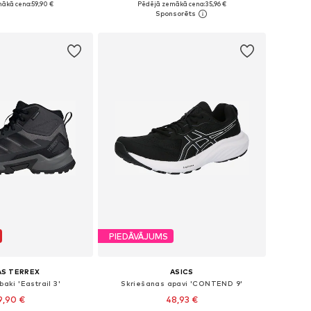
ākā cena:
59,90 €
Pēdējā zemākā cena:
35,96 €
not grozam
Pievienot grozam
PIEDĀVĀJUMS
AS TERREX
ASICS
baki 'Eastrail 3'
Skriešanas apavi 'CONTEND 9'
9,90 €
48,93 €