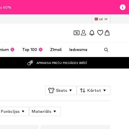
īdz 60%
LV
LV
mium
Top 100
Zīmoli
Iedvesma
APMAKSA PREČU PIEGĀDES BRĪDĪ
Skats
Kārtot
Funkcijas
Materiāls