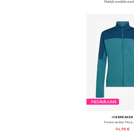
Pēdējā zemākā cena:
Pievienot gr
PIEDĀVĀJUMS
ICEBREAKER
Funkcionāla flīsa
94,98 €