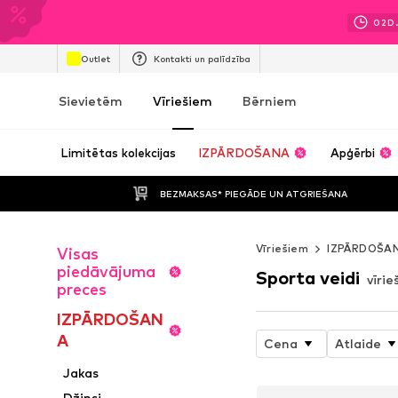
02
D
Outlet
Kontakti un palīdzība
Sievietēm
Vīriešiem
Bērniem
Limitētas kolekcijas
IZPĀRDOŠANA
Apģērbi
BEZMAKSAS* PIEGĀDE UN ATGRIEŠANA
Vīriešiem
IZPĀRDOŠA
Visas
piedāvājuma
Sporta veidi
vīri
preces
IZPĀRDOŠAN
A
Cena
Atlaide
Jakas
Džinsi