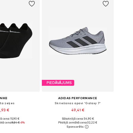
PIEDĀVĀJUMS
NIKE
ADIDAS PERFORMANCE
rta zeķes
Skriešanas apavi 'Galaxy 7'
,93 €
49,41 €
+
2
ā cena: 15,90 €
Sākotnējā cena: 54,90 €
: 38-42, 42-46, 46-50
Pieejams daudzos izmēros
kā cena:
9,54 €
-6%
Pēdējā zemākā cena:
32,22 €
not grozam
Pievienot grozam