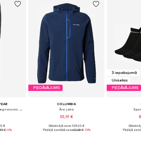
3 iepakojumā
Unisekss
PIEDĀVĀJUMS
PIEDĀVĀJUMS
WEAR
COLUMBIA
Pakapēniski sašaurināts piegriezums Sporta bikses
Āra jaka
Spo
55,19 €
8
90 €
Sākotnējā cena: 109,00 €
Sākotnēj
 M, L, XL
Pieejamie izmēri: S, M, L
Pieejamie izmēri
93 €
-4%
Pēdējā zemākā cena:
63,68 €
-13%
Pēdējā zemā
ozam
Pievienot grozam
Pievie