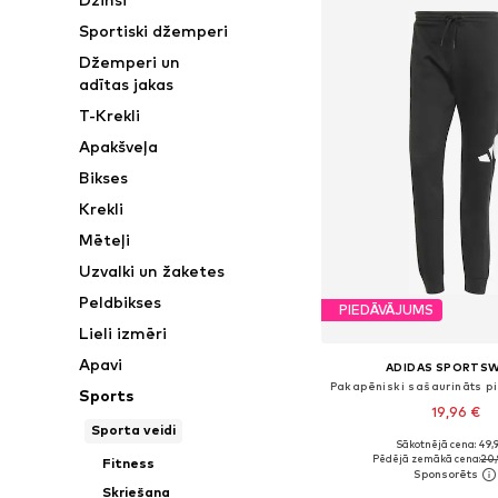
Sportiski džemperi
Džemperi un
adītas jakas
T-Krekli
Apakšveļa
Bikses
Krekli
Mēteļi
Uzvalki un žaketes
Peldbikses
PIEDĀVĀJUMS
Lieli izmēri
Apavi
ADIDAS SPORTS
Sports
19,96 €
Sporta veidi
Sākotnējā cena: 49,
Pieejamie izmēri: XS, S,
Pēdējā zemākā cena:
20,
Fitness
Pievienot gr
Skriešana