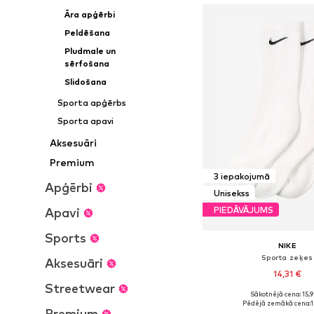
Āra apģērbi
Peldēšana
Pludmale un
sērfošana
Slidošana
Sporta apģērbs
Sporta apavi
Aksesuāri
Premium
3 iepakojumā
Apģērbi
Unisekss
PIEDĀVĀJUMS
Apavi
Sports
NIKE
Sporta zeķes
Aksesuāri
14,31 €
Streetwear
Sākotnējā cena: 15,
Pēdējā zemākā cena:
1
Premium