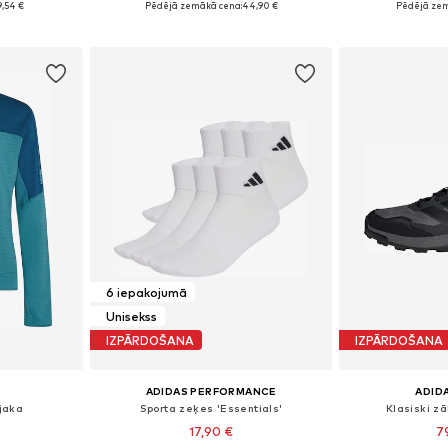
9,54 €
Pēdējā zemākā cena:
44,90 €
Pēdējā zem
ozam
Pievienot grozam
Pievie
6 iepakojumā
Unisekss
IZPĀRDOŠANA
IZPĀRDOŠANA
ADIDAS PERFORMANCE
ADID
 jaka
Sporta zeķes 'Essentials'
Klasiski zā
17,90 €
7