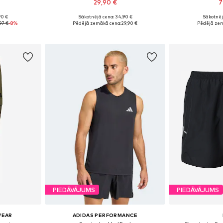
29,90 €
7
90 €
Sākotnējā cena: 34,90 €
Sākotnēj
Pieejamie izmēri: XS x Klasisks piegriezums, S x Klasisks piegriezums, L x Klasisks piegriezums, XL x Klasisks piegriezums
Pieejamie izmēri: One Size
Pieejams 
97 €
-8%
Pēdējā zemākā cena:
29,90 €
Pēdējā zem
ozam
Pievienot grozam
Pievie
PIEDĀVĀJUMS
PIEDĀVĀJUMS
WEAR
ADIDAS PERFORMANCE