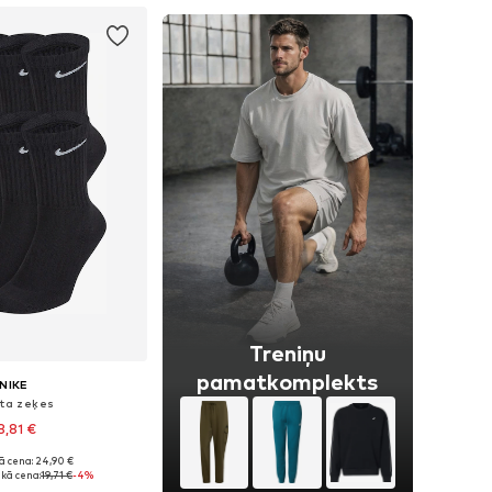
Treniņu
pamatkomplekts
NIKE
rta zeķes
8,81 €
ā cena: 24,90 €
Pieejamie izmēri: 34-38, 38-42, 42-46, 46-50
kā cena:
19,71 €
-4%