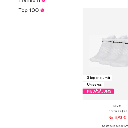
Pievienot gr
Top 100
3 iepakojumā
Unisekss
PIEDĀVĀJUMS
NIKE
Sporta zeķes
No 11,93 €
Sākotnējā cena: 15,