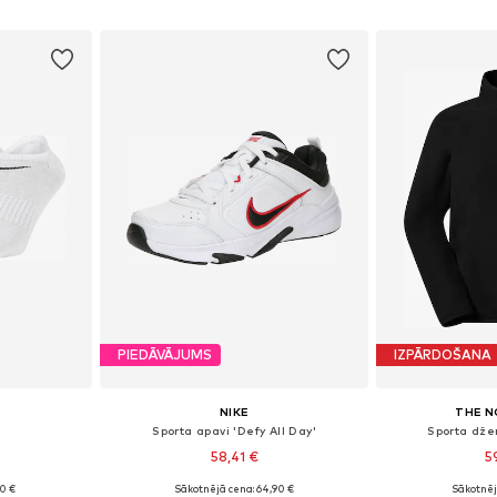
ozam
Pievienot grozam
Pievie
PIEDĀVĀJUMS
IZPĀRDOŠANA
NIKE
THE N
Sporta apavi 'Defy All Day'
Sporta dže
58,41 €
5
+
1
90 €
Sākotnējā cena: 64,90 €
Sākotnēj
Pieejamie izmēri: 34-38, 38-42, 42-46, 46-50
Pieejams daudzos izmēros
Pieejamie izmē