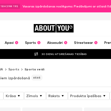
Vasaras izpārdošanas noslēgums: Piedāvājumi ar atlaidi l
.
18
H
39
M
17
S
ABOUT
YOU
Apavi
Sports
Aksesuāri
Streetwear
Pre
30 DIENU ATGRIEŠANAS TIESĪBAS
NA
Sports
Sporta veidi
ešiem izpārdošanā
6565
Krāsa
Zīmols
Raksts
Produkta īpašības