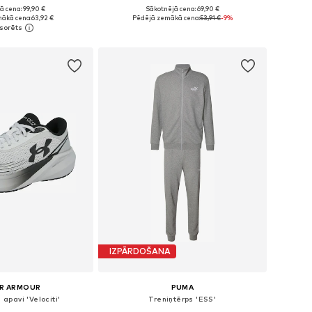
ā cena: 99,90 €
Sākotnējā cena: 69,90 €
daudzos izmēros
Pieejamie izmēri: 37, 41,5
ākā cena:
63,92 €
Pēdējā zemākā cena:
53,91 €
-9%
not grozam
Pievienot grozam
IZPĀRDOŠANA
R ARMOUR
PUMA
apavi 'Velociti'
Treniņtērps 'ESS'