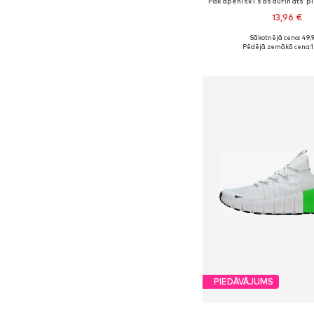
13,96 €
Sākotnējā cena: 49,
Pēdējā zemākā cena:
1
Pievienot gr
PIEDĀVĀJUMS