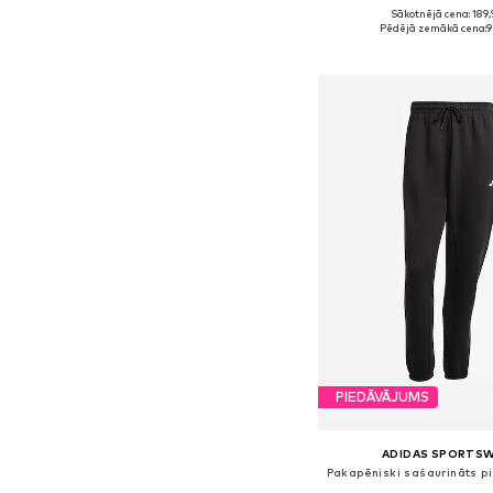
Sākotnējā cena: 189,
Pieejamie izmēri: S,
Pēdējā zemākā cena:
9
Pievienot gr
PIEDĀVĀJUMS
ADIDAS SPORTS