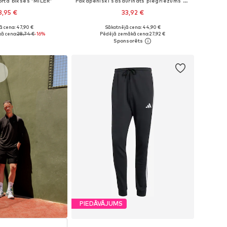
rta bikses 'MILER'
Pakapēniski sašaurināts piegriezums Sporta bikses 'ESS No. 1'
3,95 €
33,92 €
ā cena: 47,90 €
Sākotnējā cena: 44,90 €
ri: S, M, L, XL, XXL
Pieejamie izmēri: S, M, L, XL, XXL
ā cena:
28,74 €
-16%
Pēdējā zemākā cena:
27,92 €
not grozam
Pievienot grozam
s
PIEDĀVĀJUMS