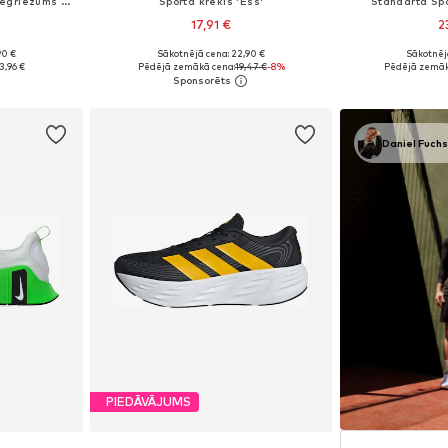
Pakapēniski sašaurināts piegriezums Sporta bikses 'Essentials'
Sporta krekls 'Ess'
Standarta Spo
17,91 €
2
90 €
Sākotnējā cena: 22,90 €
Sākotnēj
Pieejamie izmēri: XS x Klasisks piegriezums
Pieejamie izmēri: S Standarta izmērs, M Standarta izmērs, L Standarta izmērs, XL Standarta izmērs, XXL Standarta izmērs
Pieejamie izmē
3,96 €
Pēdējā zemākā cena:
19,47 €
-8%
Pēdējā zemāk
ozam
Pievienot grozam
Pievie
Daniel Fuch
PIEDĀVĀJUMS