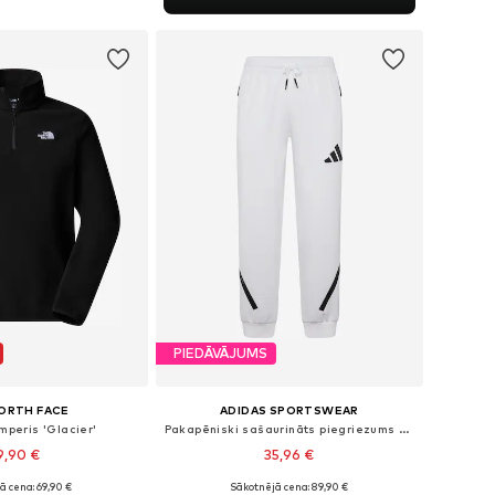
not grozam
PIEDĀVĀJUMS
ORTH FACE
ADIDAS SPORTSWEAR
mperis 'Glacier'
Pakapēniski sašaurināts piegriezums Sporta bikses 'Z.N.E.'
9,90 €
35,96 €
+
1
+
3
ā cena: 69,90 €
Sākotnējā cena: 89,90 €
ri: S, M, L, XL, XXL
Pieejamie izmēri: XS x Klasisks piegriezums, S x Klasisks piegriezums, M x Klasisks piegriezums, L x Klasisks piegriezums, XL x Klasisks piegriezums