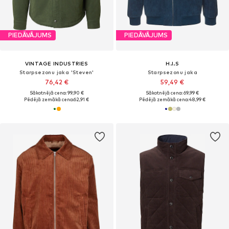
PIEDĀVĀJUMS
PIEDĀVĀJUMS
VINTAGE INDUSTRIES
H.I.S
Starpsezonu jaka 'Steven'
Starpsezonu jaka
76,42 €
59,49 €
Sākotnējā cena: 99,90 €
Sākotnējā cena: 69,99 €
Pēdējā zemākā cena:
62,91 €
Pēdējā zemākā cena:
48,99 €