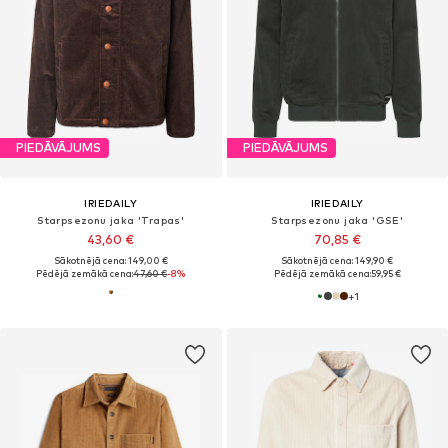
PIEDĀVĀJUMS
PIEDĀVĀJUMS
IRIEDAILY
IRIEDAILY
Starpsezonu jaka 'Trapas'
Starpsezonu jaka 'GSE'
43,60 €
70,85 €
Sākotnējā cena: 149,00 €
Sākotnējā cena: 149,90 €
Pēdējā zemākā cena:
47,60 €
-8%
Pēdējā zemākā cena:
59,95 €
+
1