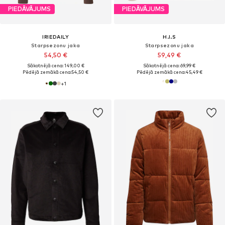
PIEDĀVĀJUMS
PIEDĀVĀJUMS
IRIEDAILY
H.I.S
Starpsezonu jaka
Starpsezonu jaka
54,50 €
59,49 €
Sākotnējā cena: 149,00 €
Sākotnējā cena: 69,99 €
Pēdējā zemākā cena:
54,50 €
Pēdējā zemākā cena:
45,49 €
+
1