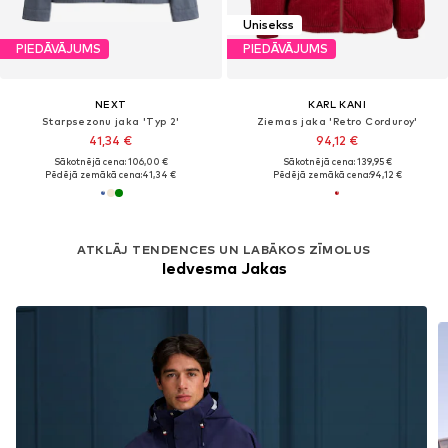
Unisekss
PIEDĀVĀJUMS
PIEDĀVĀJUMS
NEXT
KARL KANI
Starpsezonu jaka 'Typ 2'
Ziemas jaka 'Retro Corduroy'
41,34 €
94,12 €
Sākotnējā cena: 106,00 €
Sākotnējā cena: 139,95 €
Pēdējā zemākā cena:
41,34 €
Pēdējā zemākā cena:
94,12 €
ATKLĀJ TENDENCES UN LABĀKOS ZĪMOLUS
Iedvesma Jakas