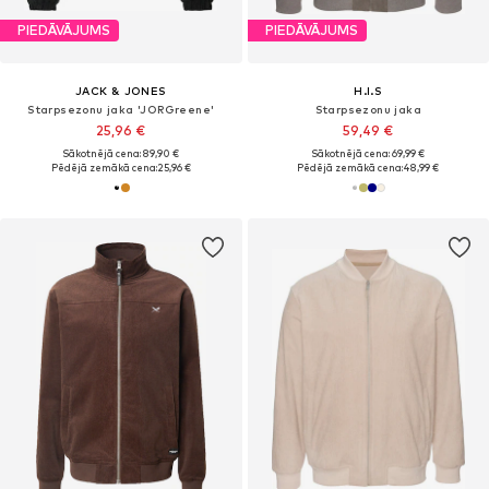
PIEDĀVĀJUMS
PIEDĀVĀJUMS
JACK & JONES
H.I.S
Starpsezonu jaka 'JORGreene'
Starpsezonu jaka
25,96 €
59,49 €
Sākotnējā cena: 89,90 €
Sākotnējā cena: 69,99 €
Pēdējā zemākā cena:
25,96 €
Pēdējā zemākā cena:
48,99 €