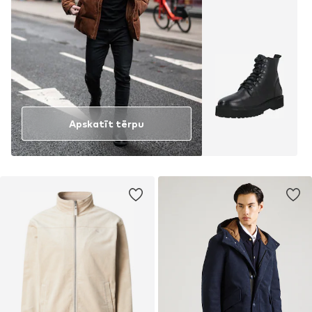
Apskatīt tērpu