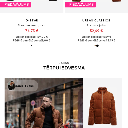
PIEDĀVĀJUMS
PIEDĀVĀJUMS
G-STAR
URBAN CLASSICS
Starpsezonu jaka
Ziemas jaka
74,75 €
52,49 €
Sākotnējā cena: 139,00 €
Sākotnējā cena: 99,99 €
Pēdējā zemākā cena:
69,00 €
Pēdējā zemākā cena:
45,49 €
JAKAS
TĒRPU IEDVESMA
Daniel Fuchs