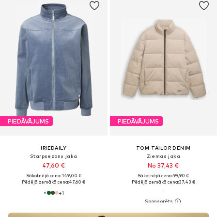
PIEDĀVĀJUMS
PIEDĀVĀJUMS
IRIEDAILY
TOM TAILOR DENIM
Starpsezonu jaka
Ziemas jaka
47,60 €
No 37,43 €
Sākotnējā cena: 149,00 €
Sākotnējā cena: 99,90 €
Pēdējā zemākā cena:
47,60 €
Pēdējā zemākā cena:
37,43 €
+
1