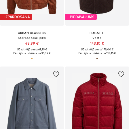
IZPĀRDOŠANA
PIEDĀVĀJUMS
URBAN CLASSICS
BUGATTI
Starpsezonu jaka
Veste
48,99 €
143,10 €
Sākotnējā cena: 69,99 €
Sākotnējā cena: 179,00 €
Pēdējā zemākā cena:
36,39 €
Pēdējā zemākā cena:
118,15 €