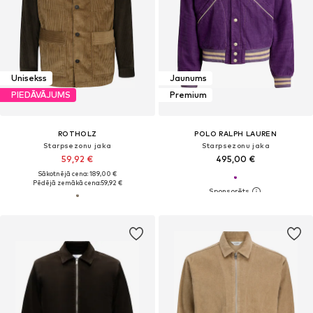
Unisekss
Jaunums
PIEDĀVĀJUMS
Premium
ROTHOLZ
POLO RALPH LAUREN
Starpsezonu jaka
Starpsezonu jaka
59,92 €
495,00 €
Sākotnējā cena: 189,00 €
Pēdējā zemākā cena:
59,92 €