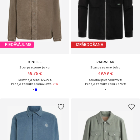
PIEDĀVĀJUMS
IZPĀRDOŠANA
O'NEILL
RAGWEAR
Starpsezonu jaka
Starpsezonu jaka
48,75 €
49,99 €
Sākotnējā cena: 129,99 €
Sākotnējā cena: 89,99 €
Pēdējā zemākā cena:
62,39 €
-21%
Pēdējā zemākā cena:
44,99 €