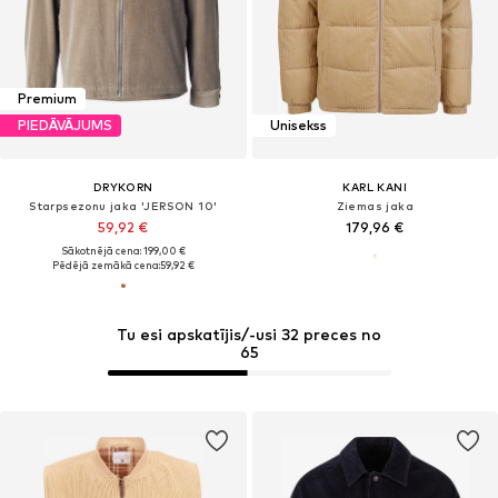
Premium
PIEDĀVĀJUMS
Unisekss
DRYKORN
KARL KANI
Starpsezonu jaka 'JERSON 10'
Ziemas jaka
59,92 €
179,96 €
Sākotnējā cena: 199,00 €
Pēdējā zemākā cena:
59,92 €
Tu esi apskatījis/-usi 32 preces no
65