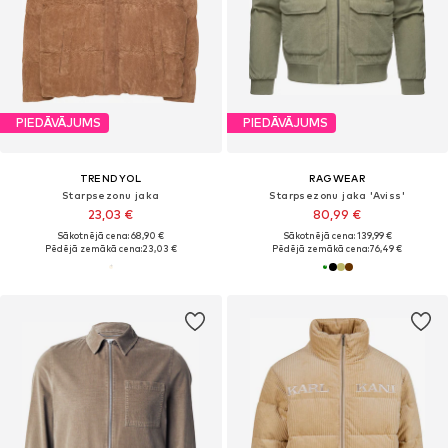
PIEDĀVĀJUMS
PIEDĀVĀJUMS
TRENDYOL
RAGWEAR
Starpsezonu jaka
Starpsezonu jaka 'Aviss'
23,03 €
80,99 €
Sākotnējā cena: 68,90 €
Sākotnējā cena: 139,99 €
Pēdējā zemākā cena:
23,03 €
Pēdējā zemākā cena:
76,49 €