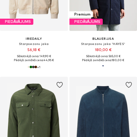
Premium
PIEDĀVĀJUMS
PIEDĀVĀJUMS
IRIEDAILY
BLAUER.USA
Starpsezonu jaka
Starpsezonu jaka 'HAYES'
56,18 €
180,00 €
Sākotnējā cena: 149,90 €
Sākotnējā cena: 565,00 €
Pēdējā zemākā cena:
44,95 €
Pēdējā zemākā cena:
180,00 €
+
1