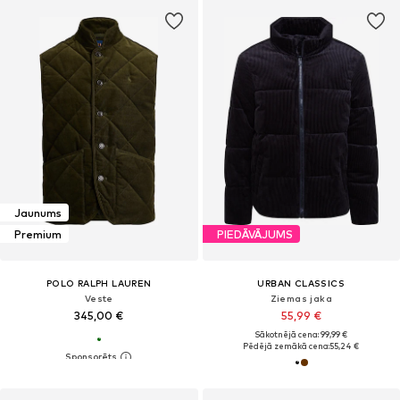
Jaunums
Premium
PIEDĀVĀJUMS
POLO RALPH LAUREN
URBAN CLASSICS
Veste
Ziemas jaka
345,00 €
55,99 €
Sākotnējā cena: 99,99 €
Pēdējā zemākā cena:
55,24 €