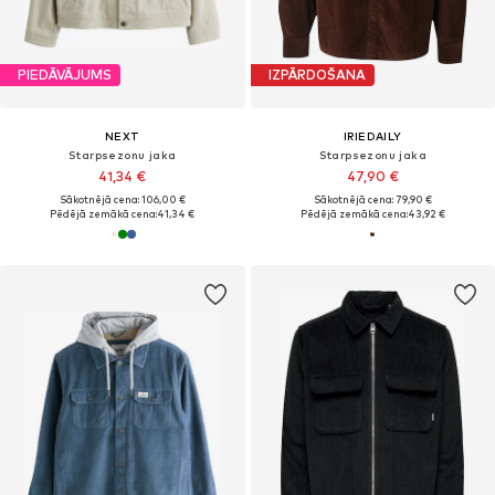
PIEDĀVĀJUMS
IZPĀRDOŠANA
NEXT
IRIEDAILY
Starpsezonu jaka
Starpsezonu jaka
41,34 €
47,90 €
Sākotnējā cena: 106,00 €
Sākotnējā cena: 79,90 €
Pēdējā zemākā cena:
41,34 €
Pēdējā zemākā cena:
43,92 €