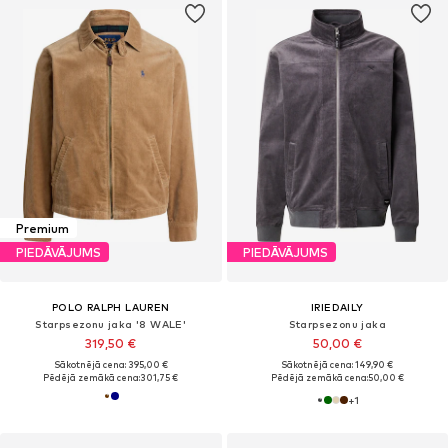
Premium
PIEDĀVĀJUMS
PIEDĀVĀJUMS
POLO RALPH LAUREN
IRIEDAILY
Starpsezonu jaka '8 WALE'
Starpsezonu jaka
319,50 €
50,00 €
Sākotnējā cena: 395,00 €
Sākotnējā cena: 149,90 €
Pēdējā zemākā cena:
301,75 €
Pēdējā zemākā cena:
50,00 €
+
1