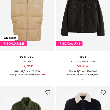
Unisekss
PIEDĀVĀJUMS
PIEDĀVĀJUMS
KARL KANI
NEXT
Veste
Starpsezonu jaka
82,79 €
58,50 €
Sākotnējā cena: 159,95 €
Sākotnējā cena: 150,00 €
Pēdējā zemākā cena:
87,96 €
-5%
Pēdējā zemākā cena:
58,50 €