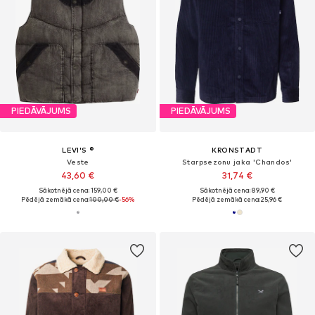
PIEDĀVĀJUMS
PIEDĀVĀJUMS
LEVI'S ®
KRONSTADT
Veste
Starpsezonu jaka 'Chandos'
43,60 €
31,74 €
Sākotnējā cena: 159,00 €
Sākotnējā cena: 89,90 €
Pēdējā zemākā cena:
100,00 €
-56%
Pēdējā zemākā cena:
25,96 €