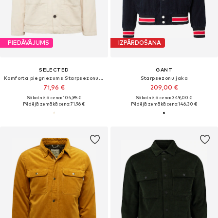
PIEDĀVĀJUMS
IZPĀRDOŠANA
SELECTED
GANT
Komforta piegriezums Starpsezonu jaka 'SLHTony'
Starpsezonu jaka
71,96 €
209,00 €
Sākotnējā cena: 104,95 €
Sākotnējā cena: 349,00 €
Pēdējā zemākā cena:
71,96 €
Pēdējā zemākā cena:
146,30 €