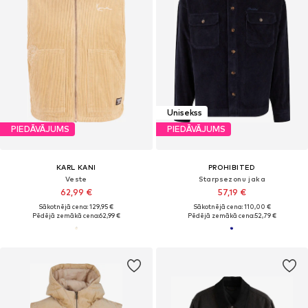
Unisekss
PIEDĀVĀJUMS
PIEDĀVĀJUMS
KARL KANI
PROHIBITED
Veste
Starpsezonu jaka
62,99 €
57,19 €
Sākotnējā cena: 129,95 €
Sākotnējā cena: 110,00 €
Pēdējā zemākā cena:
62,99 €
Pēdējā zemākā cena:
52,79 €