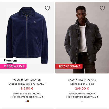
Premium
PIEDĀVĀJUMS
IZPĀRDOŠANA
POLO RALPH LAUREN
CALVIN KLEIN JEANS
Starpsezonu jaka '8 WALE'
Starpsezonu jaka
319,50 €
269,00 €
Sākotnējā cena: 395,00 €
Sākotnējā cena: 299,90 €
Pēdējā zemākā cena:
319,50 €
Pēdējā zemākā cena:
191,20 €