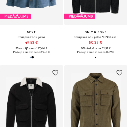
PIEDĀVĀJUMS
PIEDĀVĀJUMS
NEXT
ONLY & SONS
Starpsezonu jaka
Starpsezonu jaka 'ONSLuis'
49,53 €
50,39 €
Sākotnējā cena: 127,00 €
Sākotnējā cena: 62,99 €
Pēdējā zemākā cena:
49,53 €
Pēdējā zemākā cena:
50,39 €