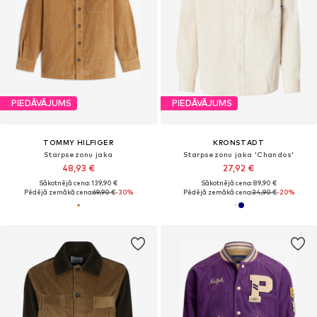
PIEDĀVĀJUMS
PIEDĀVĀJUMS
TOMMY HILFIGER
KRONSTADT
Starpsezonu jaka
Starpsezonu jaka 'Chandos'
48,93 €
27,92 €
Sākotnējā cena: 139,90 €
Sākotnējā cena: 89,90 €
Pēdējā zemākā cena:
69,90 €
-30%
Pēdējā zemākā cena:
34,90 €
-20%