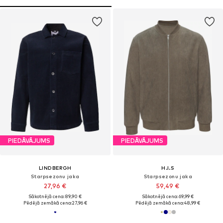
PIEDĀVĀJUMS
PIEDĀVĀJUMS
LINDBERGH
H.I.S
Starpsezonu jaka
Starpsezonu jaka
27,96 €
59,49 €
Sākotnējā cena: 89,90 €
Sākotnējā cena: 69,99 €
Pēdējā zemākā cena:
27,96 €
Pēdējā zemākā cena:
48,99 €