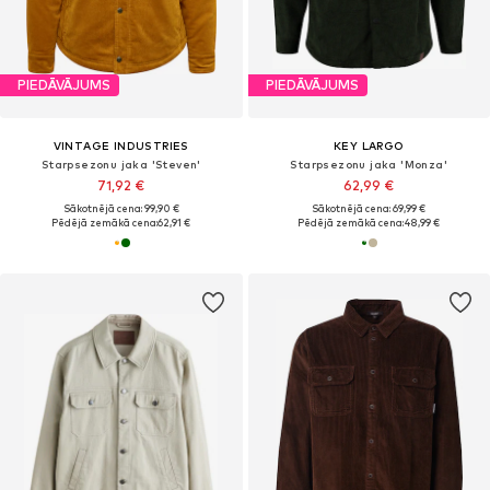
PIEDĀVĀJUMS
PIEDĀVĀJUMS
VINTAGE INDUSTRIES
KEY LARGO
Starpsezonu jaka 'Steven'
Starpsezonu jaka 'Monza'
71,92 €
62,99 €
Sākotnējā cena: 99,90 €
Sākotnējā cena: 69,99 €
Pēdējā zemākā cena:
62,91 €
Pēdējā zemākā cena:
48,99 €