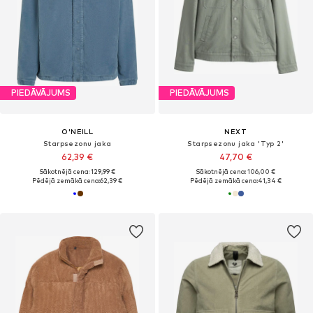
PIEDĀVĀJUMS
PIEDĀVĀJUMS
O'NEILL
NEXT
Starpsezonu jaka
Starpsezonu jaka 'Typ 2'
62,39 €
47,70 €
Sākotnējā cena: 129,99 €
Sākotnējā cena: 106,00 €
Pēdējā zemākā cena:
62,39 €
Pēdējā zemākā cena:
41,34 €