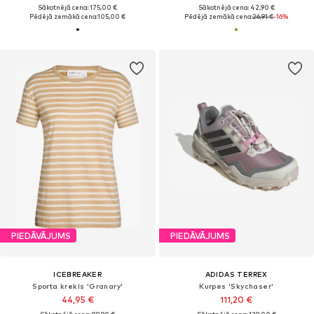
Sākotnējā cena: 175,00 €
Sākotnējā cena: 42,90 €
Pēdējā zemākā cena:
105,00 €
Pēdējā zemākā cena:
26,91 €
-16%
PIEDĀVĀJUMS
PIEDĀVĀJUMS
ICEBREAKER
ADIDAS TERREX
Sporta krekls 'Granary'
Kurpes 'Skychaser'
44,95 €
111,20 €