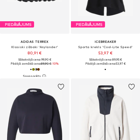
PIEDĀVĀJUMS
PIEDĀVĀJUMS
ADIDAS TERREX
ICEBREAKER
Klasiski zābaki 'Anylander'
Sporta krekls 'Cool-Lite Speed'
80,91 €
53,97 €
Sākotnējā cena: 99,90 €
Sākotnējā cena: 89,95 €
Pēdējā zemākā cena:
89,90 €
-10%
Pēdējā zemākā cena:
53,97 €