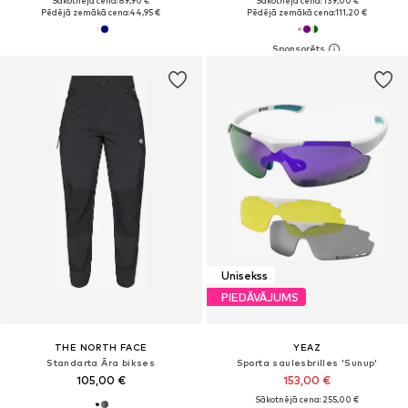
Sākotnējā cena: 89,90 €
Sākotnējā cena: 139,00 €
Pēdējā zemākā cena:
44,95 €
Pēdējā zemākā cena:
111,20 €
Unisekss
PIEDĀVĀJUMS
THE NORTH FACE
YEAZ
Standarta Āra bikses
Sporta saulesbrilles 'Sunup'
105,00 €
153,00 €
Sākotnējā cena: 255,00 €