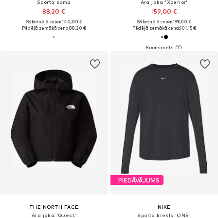
Sporta soma
Āra jaka 'Xperior'
88,20 €
159,00 €
Sākotnējā cena: 140,00 €
Sākotnējā cena: 199,00 €
Pēdējā zemākā cena:
88,20 €
Pēdējā zemākā cena:
101,15 €
PIEDĀVĀJUMS
THE NORTH FACE
NIKE
Āra jaka 'Quest'
Sporta krekls 'ONE'