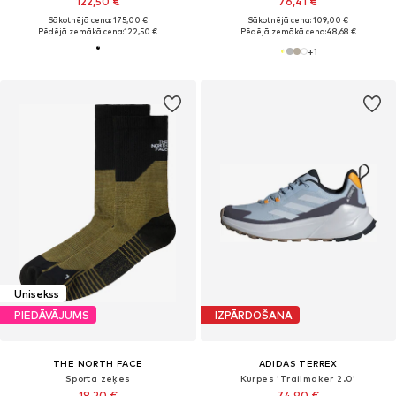
122,50 €
76,41 €
Sākotnējā cena: 175,00 €
Sākotnējā cena: 109,00 €
Pēdējā zemākā cena:
122,50 €
Pēdējā zemākā cena:
48,68 €
+
1
Unisekss
PIEDĀVĀJUMS
IZPĀRDOŠANA
THE NORTH FACE
ADIDAS TERREX
Sporta zeķes
Kurpes 'Trailmaker 2.0'
18,20 €
74,90 €