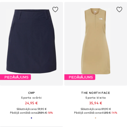
PIEDĀVĀJUMS
PIEDĀVĀJUMS
CMP
THE NORTH FACE
Sporta svārki
Sporta kleita
24,95 €
35,94 €
Sākotnējā cena: 59,90 €
Sākotnējā cena: 89,90 €
Pēdējā zemākā cena:
29,94 €
-16%
Pēdējā zemākā cena:
41,93 €
-14%