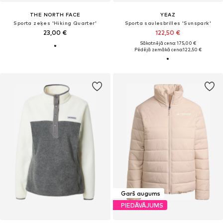
THE NORTH FACE
YEAZ
Sporta zeķes 'Hiking Quarter'
Sporta saulesbrilles 'Sunspark'
23,00 €
122,50 €
Sākotnējā cena: 175,00 €
Pēdējā zemākā cena:
122,50 €
Garš augums
PIEDĀVĀJUMS