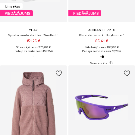
Unisekss
PIEDĀVĀJUMS
PIEDĀVĀJUMS
YEAZ
ADIDAS TERREX
Sporta saulesbrilles 'Sunthrill'
Klasiski zābaki 'Anylander'
151,25 €
85,41 €
Sākotnējā cena: 275,00 €
Sākotnējā cena: 109,00 €
Pēdējā zemākā cena:
151,25 €
Pēdējā zemākā cena:
79,90 €