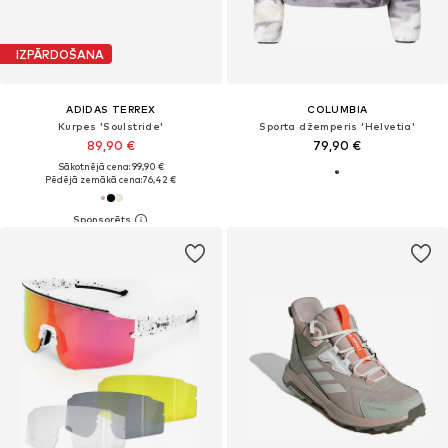
IZPĀRDOŠANA
ADIDAS TERREX
COLUMBIA
Kurpes 'Soulstride'
Sporta džemperis 'Helvetia'
89,90 €
79,90 €
Sākotnējā cena: 99,90 €
Pēdējā zemākā cena:
76,42 €