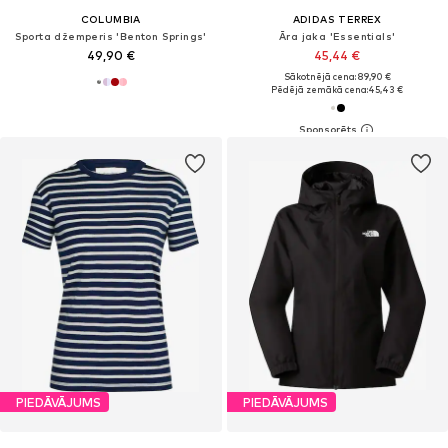
COLUMBIA
ADIDAS TERREX
Sporta džemperis 'Benton Springs'
Āra jaka 'Essentials'
49,90 €
45,44 €
Sākotnējā cena: 89,90 €
Pēdējā zemākā cena:
45,43 €
PIEDĀVĀJUMS
PIEDĀVĀJUMS