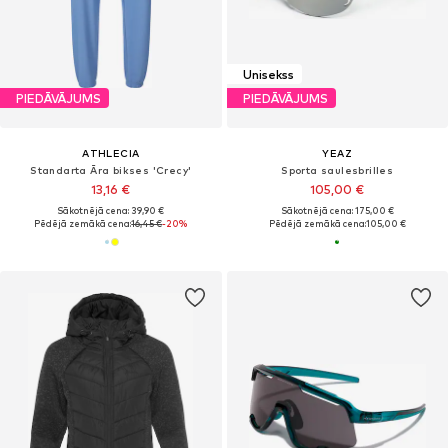
Unisekss
PIEDĀVĀJUMS
PIEDĀVĀJUMS
ATHLECIA
YEAZ
Standarta Āra bikses 'Crecy'
Sporta saulesbrilles
13,16 €
105,00 €
Sākotnējā cena: 39,90 €
Sākotnējā cena: 175,00 €
Pēdējā zemākā cena:
16,45 €
-20%
Pēdējā zemākā cena:
105,00 €