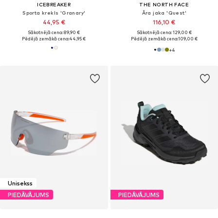
ICEBREAKER
THE NORTH FACE
Sporta krekls 'Granary'
Āra jaka 'Quest'
44,95 €
116,10 €
Sākotnējā cena: 89,90 €
Sākotnējā cena: 129,00 €
Pēdējā zemākā cena:
44,95 €
Pēdējā zemākā cena:
109,00 €
+
4
Unisekss
PIEDĀVĀJUMS
PIEDĀVĀJUMS