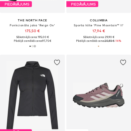
PIEDĀVĀJUMS
PIEDĀVĀJUMS
THE NORTH FACE
COLUMBIA
Funkcionāla jaka 'Reign On'
Sporta hūte 'Pine Mountain™ II'
175,50 €
17,94 €
Sākotnējā cena: 195,00 €
Sākotnējā cena: 29,90 €
Pēdējā zemākā cena:
97,75 €
Pēdējā zemākā cena:
20,93 €
-14%