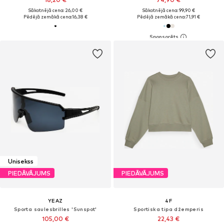
Sākotnējā cena: 26,00 €
Sākotnējā cena: 99,90 €
Pēdējā zemākā cena:
16,38 €
Pēdējā zemākā cena:
71,91 €
Unisekss
PIEDĀVĀJUMS
PIEDĀVĀJUMS
YEAZ
4F
Sporta saulesbrilles 'Sunspot'
Sportiska tipa džemperis
105,00 €
22,43 €