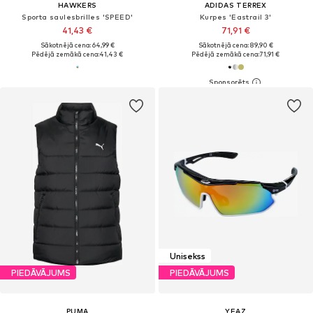
HAWKERS
ADIDAS TERREX
Sporta saulesbrilles 'SPEED'
Kurpes 'Eastrail 3'
41,43 €
71,91 €
Sākotnējā cena: 64,99 €
Sākotnējā cena: 89,90 €
Pēdējā zemākā cena:
41,43 €
Pēdējā zemākā cena:
71,91 €
Unisekss
PIEDĀVĀJUMS
PIEDĀVĀJUMS
PUMA
YEAZ