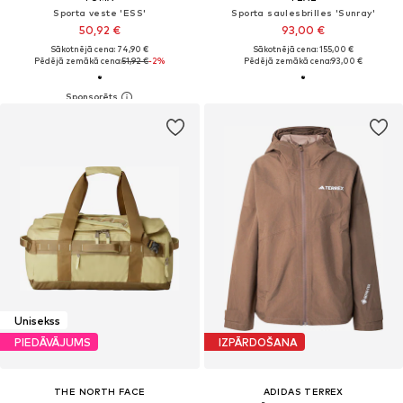
Sporta veste 'ESS'
Sporta saulesbrilles 'Sunray'
50,92 €
93,00 €
Sākotnējā cena: 74,90 €
Sākotnējā cena: 155,00 €
Pēdējā zemākā cena:
51,92 €
-2%
Pēdējā zemākā cena:
93,00 €
Unisekss
PIEDĀVĀJUMS
IZPĀRDOŠANA
THE NORTH FACE
ADIDAS TERREX