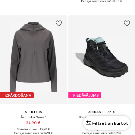
Pēdējā zemākā cena:
153,00 €
IZPĀRDOŠANA
PIEDĀVĀJUMS
ATHLECIA
ADIDAS TERREX
Āra jaka 'Amis'
Klasiski zābaki 'Eastrail 3'
Filtrēt un kārtot
34,90 €
80,91 €
Sākotnējā cena: 49,90 €
Sākotnējā cena: 99,90 €
Pēdējā zemākā cena:
26,91 €
Pēdējā zemākā cena:
80,91 €