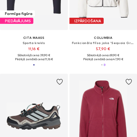
Formīga figūra
PIEDĀVĀJUMS
IZPĀRDOŠANA
CITA MAASS
COLUMBIA
Sporta krekls
Funkcionāla flīsa jaka 'Sequoia Grove'
11,16 €
57,90 €
Sākotnējā cena: 39,90 €
Sākotnējā cena: 69,90 €
Pēdējā zemākā cena:
11,16 €
Pēdējā zemākā cena:
47,90 €