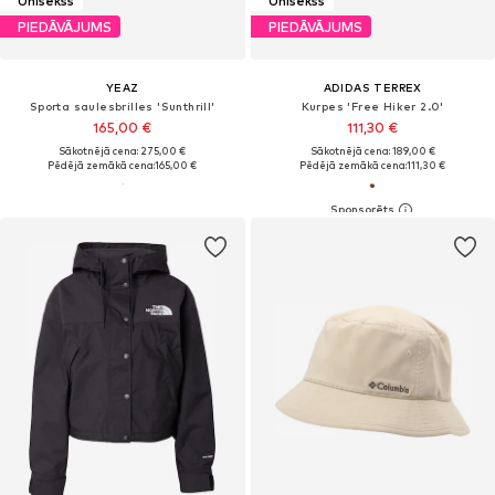
Unisekss
Unisekss
PIEDĀVĀJUMS
PIEDĀVĀJUMS
YEAZ
ADIDAS TERREX
Sporta saulesbrilles 'Sunthrill'
Kurpes 'Free Hiker 2.0'
165,00 €
111,30 €
Sākotnējā cena: 275,00 €
Sākotnējā cena: 189,00 €
Pēdējā zemākā cena:
165,00 €
Pēdējā zemākā cena:
111,30 €