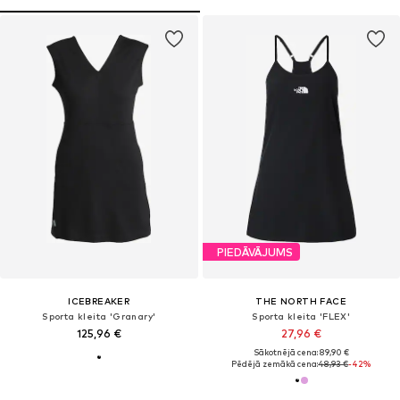
PIEDĀVĀJUMS
ICEBREAKER
THE NORTH FACE
Sporta kleita 'Granary'
Sporta kleita 'FLEX'
125,96 €
27,96 €
Sākotnējā cena: 89,90 €
Pēdējā zemākā cena:
48,93 €
-42%