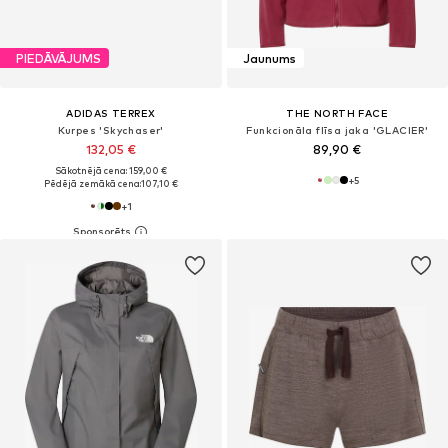
PIEDĀVĀJUMS
Jaunums
ADIDAS TERREX
THE NORTH FACE
Kurpes 'Skychaser'
Funkcionāla flīsa jaka 'GLACIER'
132,05 €
89,90 €
Sākotnējā cena: 159,00 €
+
5
Pēdējā zemākā cena:
107,10 €
+
1