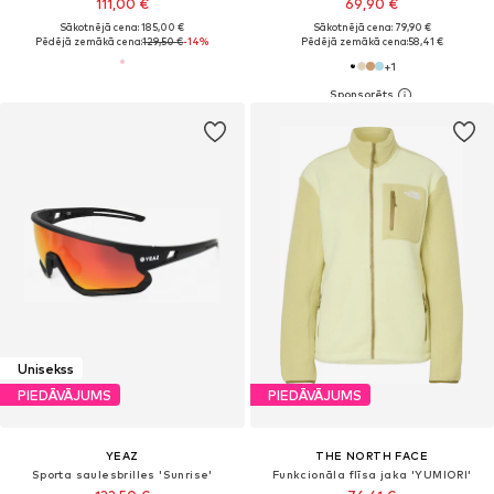
111,00 €
69,90 €
Sākotnējā cena: 185,00 €
Sākotnējā cena: 79,90 €
Pēdējā zemākā cena:
129,50 €
-14%
Pēdējā zemākā cena:
58,41 €
+
1
Unisekss
PIEDĀVĀJUMS
PIEDĀVĀJUMS
YEAZ
THE NORTH FACE
Sporta saulesbrilles 'Sunrise'
Funkcionāla flīsa jaka 'YUMIORI'