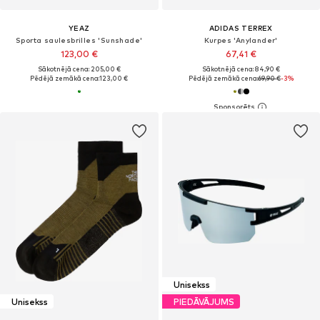
YEAZ
ADIDAS TERREX
Sporta saulesbrilles 'Sunshade'
Kurpes 'Anylander'
123,00 €
67,41 €
Sākotnējā cena: 205,00 €
Sākotnējā cena: 84,90 €
Pēdējā zemākā cena:
123,00 €
Pēdējā zemākā cena:
69,90 €
-3%
Unisekss
Unisekss
PIEDĀVĀJUMS