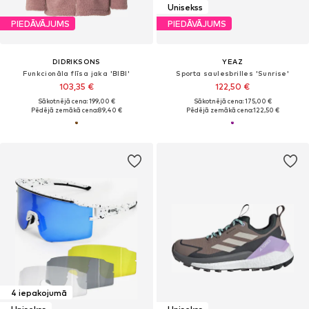
Unisekss
PIEDĀVĀJUMS
PIEDĀVĀJUMS
DIDRIKSONS
YEAZ
Funkcionāla flīsa jaka 'BIBI'
Sporta saulesbrilles 'Sunrise'
103,35 €
122,50 €
Sākotnējā cena: 199,00 €
Sākotnējā cena: 175,00 €
Pēdējā zemākā cena:
89,40 €
Pēdējā zemākā cena:
122,50 €
4 iepakojumā