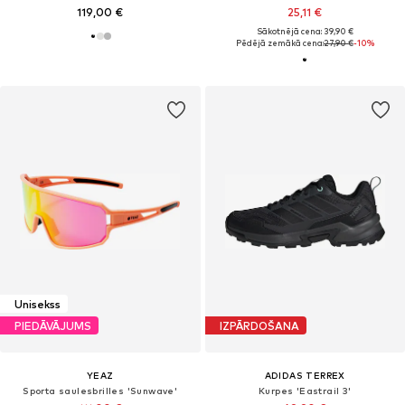
119,00 €
25,11 €
Sākotnējā cena: 39,90 €
Pēdējā zemākā cena:
27,90 €
-10%
Unisekss
PIEDĀVĀJUMS
IZPĀRDOŠANA
YEAZ
ADIDAS TERREX
Sporta saulesbrilles 'Sunwave'
Kurpes 'Eastrail 3'