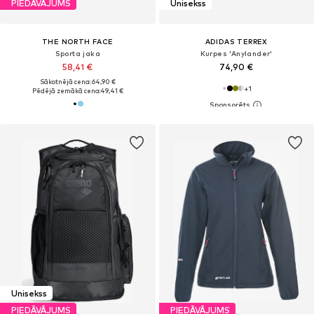
PIEDĀVĀJUMS
Unisekss
THE NORTH FACE
ADIDAS TERREX
Sporta jaka
Kurpes 'Anylander'
58,41 €
74,90 €
Sākotnējā cena: 64,90 €
+
1
Pēdējā zemākā cena:
49,41 €
Unisekss
PIEDĀVĀJUMS
PIEDĀVĀJUMS