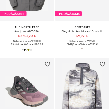
PIEDĀVĀJUMS
PIEDĀVĀJUMS
THE NORTH FACE
ICEBREAKER
Āra jaka 'ANTORA'
Piegulošs Āra bikses 'Crush II'
No 103,20 €
59,97 €
Sākotnējā cena: 129,00 €
Sākotnējā cena: 99,95 €
Pēdējā zemākā cena:
92,00 €
Pēdējā zemākā cena:
59,97 €
+
1