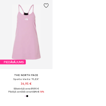
PIEDĀVĀJUMS
THE NORTH FACE
Sporta kleita 'FLEX'
34,95 €
Sākotnējā cena: 89,90 €
Pēdējā zemākā cena:
41,94 €
-16%