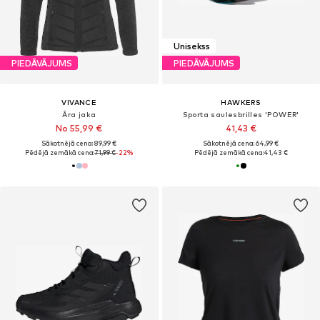
Unisekss
PIEDĀVĀJUMS
PIEDĀVĀJUMS
VIVANCE
HAWKERS
Āra jaka
Sporta saulesbrilles 'POWER'
No 55,99 €
41,43 €
Sākotnējā cena: 89,99 €
Sākotnējā cena: 64,99 €
Pēdējā zemākā cena:
71,99 €
-22%
Pēdējā zemākā cena:
41,43 €