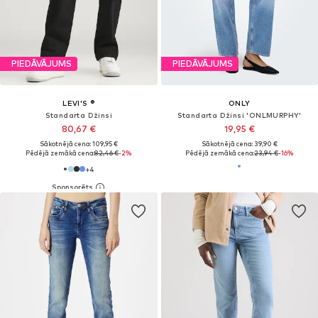
PIEDĀVĀJUMS
PIEDĀVĀJUMS
LEVI'S ®
ONLY
Standarta Džinsi
Standarta Džinsi 'ONLMURPHY'
80,67 €
19,95 €
Sākotnējā cena: 109,95 €
Sākotnējā cena: 39,90 €
Pēdējā zemākā cena:
82,46 €
-2%
Pēdējā zemākā cena:
23,94 €
-16%
+
4