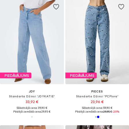
PIEDĀVĀJUMS
PIEDĀVĀJUMS
JDY
PIECES
Standarta Džinsi 'JDYKATIE'
Standarta Džinsi 'PCFlora'
33,92 €
23,96 €
Sākotnējā cena: 39,90 €
Sākotnējā cena: 59,90 €
Pēdējā zemākā cena:
29,93 €
Pēdējā zemākā cena:
29,95 €
-20%