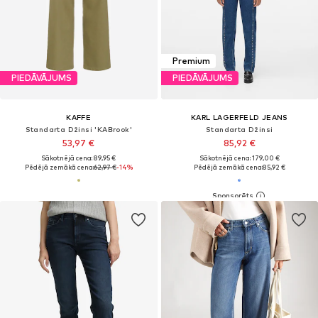
Premium
PIEDĀVĀJUMS
PIEDĀVĀJUMS
KAFFE
KARL LAGERFELD JEANS
Standarta Džinsi 'KABrook'
Standarta Džinsi
53,97 €
85,92 €
Sākotnējā cena: 89,95 €
Sākotnējā cena: 179,00 €
Pēdējā zemākā cena:
62,97 €
-14%
Pēdējā zemākā cena:
85,92 €