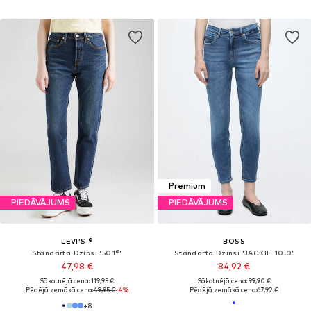
Premium
PIEDĀVĀJUMS
PIEDĀVĀJUMS
LEVI'S ®
BOSS
Standarta Džinsi '501®'
Standarta Džinsi 'JACKIE 10.0'
47,98 €
84,92 €
Sākotnējā cena: 119,95 €
Sākotnējā cena: 99,90 €
Pēdējā zemākā cena:
49,95 €
-4%
Pēdējā zemākā cena:
67,92 €
+
8