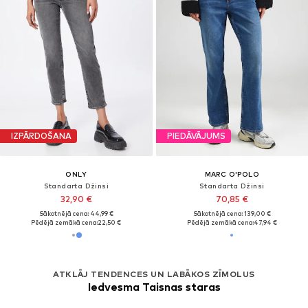
IZPĀRDOŠANA
PIEDĀVĀJUMS
ONLY
MARC O'POLO
Standarta Džinsi
Standarta Džinsi
32,90 €
70,85 €
Sākotnējā cena: 44,99 €
Sākotnējā cena: 139,00 €
Pēdējā zemākā cena:
22,50 €
Pēdējā zemākā cena:
47,94 €
ATKLĀJ TENDENCES UN LABĀKOS ZĪMOLUS
Iedvesma Taisnas staras