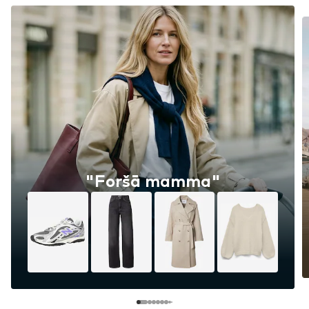
"Foršā mamma"