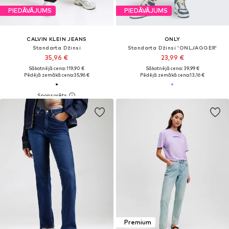
PIEDĀVĀJUMS
PIEDĀVĀJUMS
CALVIN KLEIN JEANS
ONLY
Standarta Džinsi
Standarta Džinsi 'ONLJAGGER'
35,96 €
23,99 €
Sākotnējā cena: 119,90 €
Sākotnējā cena: 39,99 €
Pēdējā zemākā cena:
35,96 €
Pēdējā zemākā cena:
13,16 €
Premium