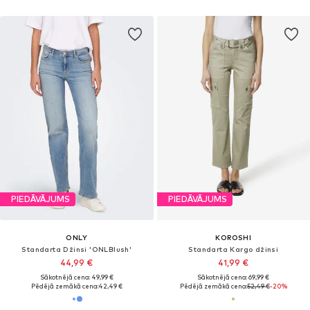
PIEDĀVĀJUMS
PIEDĀVĀJUMS
ONLY
KOROSHI
Standarta Džinsi 'ONLBlush'
Standarta Kargo džinsi
44,99 €
41,99 €
Sākotnējā cena: 49,99 €
Sākotnējā cena: 69,99 €
Pēdējā zemākā cena:
42,49 €
Pēdējā zemākā cena:
52,49 €
-20%