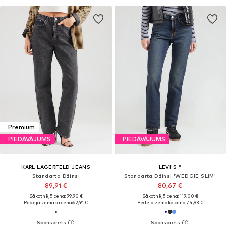
Premium
PIEDĀVĀJUMS
PIEDĀVĀJUMS
KARL LAGERFELD JEANS
LEVI'S ®
Standarta Džinsi
Standarta Džinsi 'WEDGIE SLIM'
89,91 €
80,67 €
Sākotnējā cena: 99,90 €
Sākotnējā cena: 119,00 €
Pēdējā zemākā cena:
62,91 €
Pēdējā zemākā cena:
74,93 €