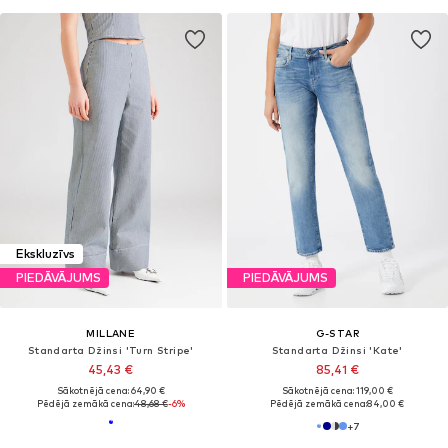
Ekskluzīvs
PIEDĀVĀJUMS
PIEDĀVĀJUMS
MILLANE
G-STAR
Standarta Džinsi 'Turn Stripe'
Standarta Džinsi 'Kate'
45,43 €
85,41 €
Sākotnējā cena: 64,90 €
Sākotnējā cena: 119,00 €
Pēdējā zemākā cena:
48,68 €
-6%
Pēdējā zemākā cena:
84,00 €
+
7