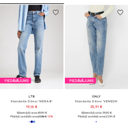
PIEDĀVĀJUMS
PIEDĀVĀJUMS
LTB
ONLY
Standarta Džinsi 'NENA B'
Standarta Džinsi 'VENEDA'
19,16 €
35,91 €
Sākotnējā cena: 69,90 €
Sākotnējā cena: 39,90 €
Pēdējā zemākā cena:
21,96 €
-12%
Pēdējā zemākā cena:
23,94 €