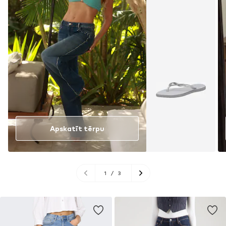
Apskatīt tērpu
1
/
3