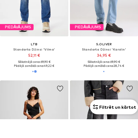
PIEDĀVĀJUMS
PIEDĀVĀJUMS
LTB
S.OLIVER
Standarta Džinsi 'Vilma'
Standarta Džinsi 'Karolin'
52,11 €
34,95 €
Sākotnējā cena: 69,90 €
Sākotnējā cena: 69,90 €
Pēdējā zemākā cena:
49,22 €
Pēdējā zemākā cena:
28,74 €
Filtrēt un kārtot