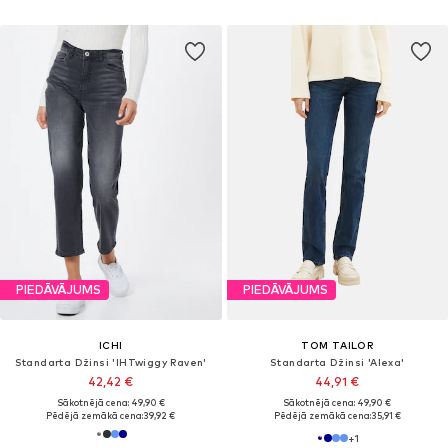
PIEDĀVĀJUMS
PIEDĀVĀJUMS
ICHI
TOM TAILOR
Standarta Džinsi 'IHTwiggy Raven'
Standarta Džinsi 'Alexa'
42,42 €
44,91 €
Sākotnējā cena: 49,90 €
Sākotnējā cena: 49,90 €
Pēdējā zemākā cena:
39,92 €
Pēdējā zemākā cena:
35,91 €
+
1