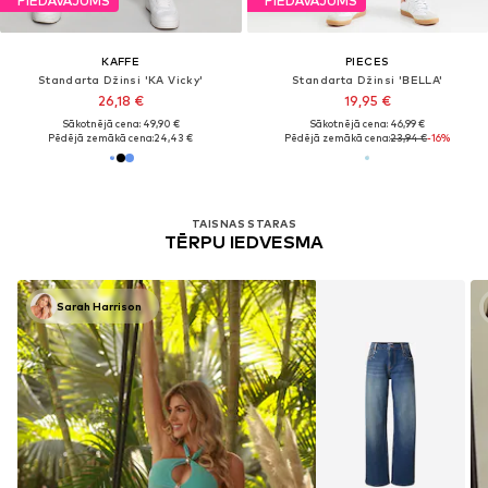
PIEDĀVĀJUMS
PIEDĀVĀJUMS
KAFFE
PIECES
Standarta Džinsi 'KA Vicky'
Standarta Džinsi 'BELLA'
26,18 €
19,95 €
Sākotnējā cena: 49,90 €
Sākotnējā cena: 46,99 €
Pēdējā zemākā cena:
24,43 €
Pēdējā zemākā cena:
23,94 €
-16%
TAISNAS STARAS
TĒRPU IEDVESMA
Sarah Harrison