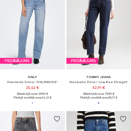
PIEDĀVĀJUMS
PIEDĀVĀJUMS
ONLY
TOMMY JEANS
Standarta Džinsi 'ONLMADDIE'
Standarta Džinsi 'Low Rise Straight'
25,42 €
62,91 €
Sākotnējā cena: 29,90 €
Sākotnējā cena: 79,90 €
Pēdējā zemākā cena:
24,21 €
Pēdējā zemākā cena:
55,17 €