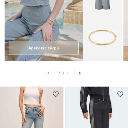
Apskatīt tērpu
1
/
3