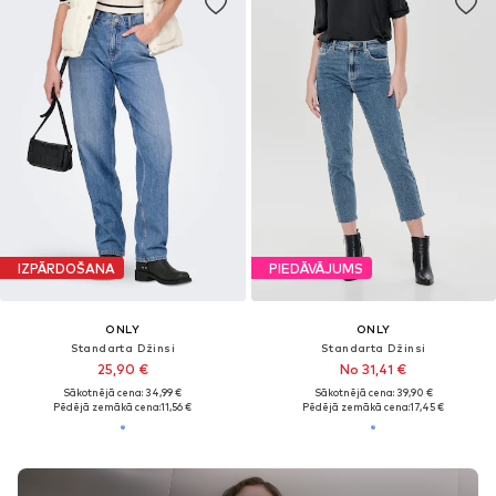
IZPĀRDOŠANA
PIEDĀVĀJUMS
ONLY
ONLY
Standarta Džinsi
Standarta Džinsi
25,90 €
No 31,41 €
Sākotnējā cena: 34,99 €
Sākotnējā cena: 39,90 €
Pēdējā zemākā cena:
11,56 €
Pēdējā zemākā cena:
17,45 €