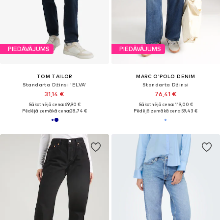
PIEDĀVĀJUMS
PIEDĀVĀJUMS
TOM TAILOR
MARC O'POLO DENIM
Standarta Džinsi 'ELVA'
Standarta Džinsi
31,14 €
76,41 €
Sākotnējā cena: 69,90 €
Sākotnējā cena: 119,00 €
Pēdējā zemākā cena:
28,74 €
Pēdējā zemākā cena:
59,43 €