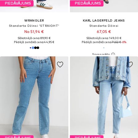
PIEDĀVĀJUMS
PIEDĀVĀJUMS
WRANGLER
KARL LAGERFELD JEANS
Standarta Džinsi 'STRAIGHT'
Standarta Džinsi
No 51,94 €
67,05 €
Sākotnējā cena: 89,90 €
Sākotnējā cena: 149,00 €
Pēdējā zemākā cena:
44,95 €
Pēdējā zemākā cena:
71,52 €
-6%