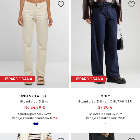
IZPĀRDOŠANA
IZPĀRDOŠANA
URBAN CLASSICS
ONLY
Standarta Džinsi
Standarta Džinsi 'ONLTANNER'
No 24,99 €
27,90 €
Sākotnējā cena: 45,99 €
Sākotnējā cena: 39,90 €
Pēdējā zemākā cena:
27,59 €
-9%
Pēdējā zemākā cena:
11,96 €