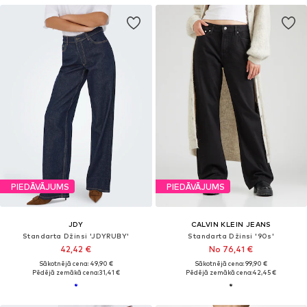
PIEDĀVĀJUMS
PIEDĀVĀJUMS
JDY
CALVIN KLEIN JEANS
Standarta Džinsi 'JDYRUBY'
Standarta Džinsi '90s'
42,42 €
No 76,41 €
Sākotnējā cena: 49,90 €
Sākotnējā cena: 99,90 €
Pēdējā zemākā cena:
31,41 €
Pēdējā zemākā cena:
42,45 €