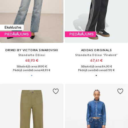
Ekskluzīvs
PIEDĀVĀJUMS
PIEDĀVĀJUMS
ORIMEI BY VICTORIA SWAROVSKI
ADIDAS ORIGINALS
Standarta Džinsi
Standarta Džinsi 'Firebird'
48,93 €
67,41 €
Sākotnējā cena: 69,90 €
Sākotnējā cena: 84,90 €
Pēdējā zemākā cena:
48,93 €
Pēdējā zemākā cena:
67,92 €