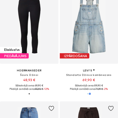
Ekskluzīvs
PIEDĀVĀJUMS
IZPĀRDOŠANA
HOERMANSEDER
LEVI'S ®
Šaurs Džinsi
Standarta Džinsa kombinezons
48,93 €
69,90 €
Sākotnējā cena: 69,90 €
Sākotnējā cena: 89,90 €
Pēdējā zemākā cena:
55,92 €
-12%
Pēdējā zemākā cena:
71,91 €
-2%