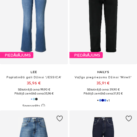
PIEDĀVĀJUMS
PIEDĀVĀJUMS
LEE
HAILYS
Paplatināti gali Džinsi 'JESSICA'
Vaļīgs piegriezums Džinsi 'Mirell'
35,96 €
35,91 €
Sākotnējā cena: 99,90 €
Sākotnējā cena: 39,90 €
Pēdējā zemākā cena:
35,96 €
Pēdējā zemākā cena:
31,92 €
+
1