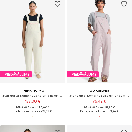
PIEDĀVĀJUMS
PIEDĀVĀJUMS
THINKING MU
QUIKSILVER
Standarta Kombinezons ar lencēm 'LUZ'
Standarta Kombinezons ar lencēm 'Angua Stripes'
153,00 €
76,42 €
Sākotnējā cena: 170,00 €
Sākotnējā cena: 99,90 €
Pēdējā zemākā cena:
93,93 €
Pēdējā zemākā cena:
53,94 €