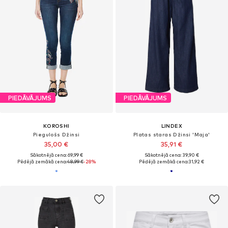
PIEDĀVĀJUMS
PIEDĀVĀJUMS
KOROSHI
LINDEX
Piegulošs Džinsi
Platas staras Džinsi 'Maja'
35,00 €
35,91 €
Sākotnējā cena: 69,99 €
Sākotnējā cena: 39,90 €
Pēdējā zemākā cena:
48,99 €
-28%
Pēdējā zemākā cena:
31,92 €