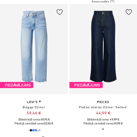
PIEDĀVĀJUMS
PIEDĀVĀJUMS
LEVI'S ®
PIECES
Baggy Džinsi
Platas staras Džinsi 'Selma'
59,46 €
44,99 €
Sākotnējā cena: 69,95 €
Sākotnējā cena: 49,99 €
Pēdējā zemākā cena:
55,96 €
Pēdējā zemākā cena:
39,99 €
+
1