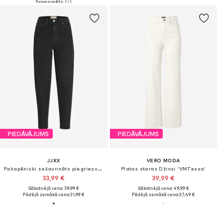
PIEDĀVĀJUMS
PIEDĀVĀJUMS
JJXX
VERO MODA
Pakapēniski sašaurināts piegriezums Džinsi 'JXLisbon'
Platas staras Džinsi 'VMTessa'
33,99 €
39,99 €
Sākotnējā cena: 39,99 €
Sākotnējā cena: 49,99 €
Pēdējā zemākā cena:
31,99 €
Pēdējā zemākā cena:
37,49 €