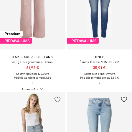
Premium
PIEDĀVĀJUMS
PIEDĀVĀJUMS
KARL LAGERFELD JEANS
ONLY
Vaļīgs piegriezums Džinsi
Šaurs Džinsi 'ONLBlush'
61,92 €
35,91 €
Sākotnējā cena: 129,00 €
Sākotnējā cena: 39,90 €
Pēdējā zemākā cena:
61,92 €
Pēdējā zemākā cena:
23,94 €