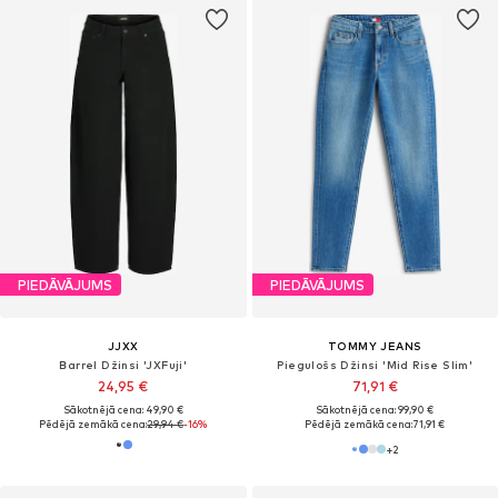
PIEDĀVĀJUMS
PIEDĀVĀJUMS
JJXX
TOMMY JEANS
Barrel Džinsi 'JXFuji'
Piegulošs Džinsi 'Mid Rise Slim'
24,95 €
71,91 €
Sākotnējā cena: 49,90 €
Sākotnējā cena: 99,90 €
Pēdējā zemākā cena:
29,94 €
-16%
Pēdējā zemākā cena:
71,91 €
+
2