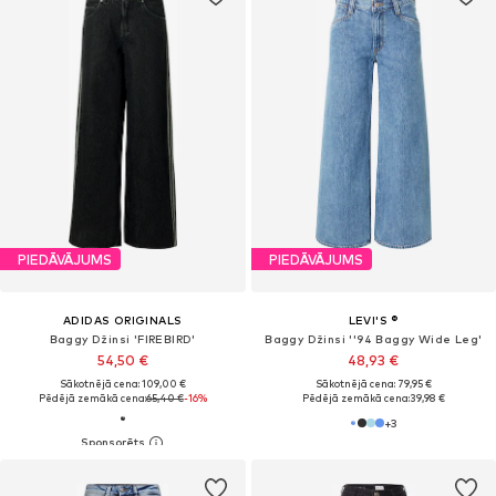
PIEDĀVĀJUMS
PIEDĀVĀJUMS
ADIDAS ORIGINALS
LEVI'S ®
Baggy Džinsi 'FIREBIRD'
Baggy Džinsi ''94 Baggy Wide Leg'
54,50 €
48,93 €
Sākotnējā cena: 109,00 €
Sākotnējā cena: 79,95 €
Pēdējā zemākā cena:
65,40 €
-16%
Pēdējā zemākā cena:
39,98 €
+
3