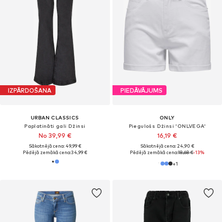
IZPĀRDOŠANA
PIEDĀVĀJUMS
URBAN CLASSICS
ONLY
Paplatināti gali Džinsi
Piegulošs Džinsi 'ONLVEGA'
No 39,99 €
16,19 €
Sākotnējā cena: 49,99 €
Sākotnējā cena: 24,90 €
Pēdējā zemākā cena:
34,99 €
Pēdējā zemākā cena:
18,68 €
-13%
+
1