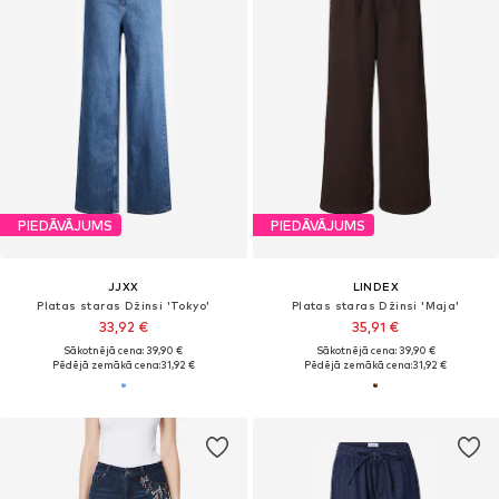
PIEDĀVĀJUMS
PIEDĀVĀJUMS
JJXX
LINDEX
Platas staras Džinsi 'Tokyo'
Platas staras Džinsi 'Maja'
33,92 €
35,91 €
Sākotnējā cena: 39,90 €
Sākotnējā cena: 39,90 €
Pēdējā zemākā cena:
31,92 €
Pēdējā zemākā cena:
31,92 €