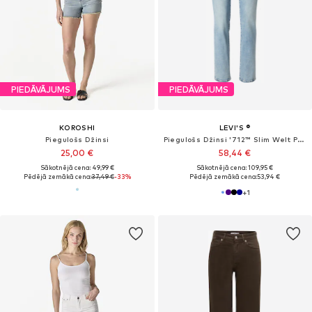
PIEDĀVĀJUMS
PIEDĀVĀJUMS
KOROSHI
LEVI'S ®
Piegulošs Džinsi
Piegulošs Džinsi '712™ Slim Welt Pocket'
25,00 €
58,44 €
Sākotnējā cena: 49,99 €
Sākotnējā cena: 109,95 €
Pēdējā zemākā cena:
37,49 €
-33%
Pēdējā zemākā cena:
53,94 €
+
1