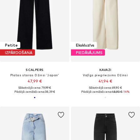
Petite
Ekskluzīvs
IZPĀRDOŠANA
PIEDĀVĀJUMS
SCALPERS
KAVAZI
Platas staras Džinsi 'Japan'
Vaļīgs piegriezums Džinsi
47,99 €
41,94 €
Sākotnējā cena: 79,99 €
Sākotnējā cena: 69,90 €
Pēdējā zemākā cena:
38,39 €
Pēdējā zemākā cena:
48,93 €
-14%