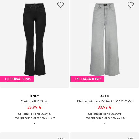
PIEDĀVĀJUMS
PIEDĀVĀJUMS
ONLY
JJXX
Plati gali Džinsi
Platas staras Džinsi 'JXTOKYO'
35,99 €
33,92 €
Sākotnējā cena: 39,99 €
Sākotnējā cena: 39,90 €
Pēdējā zemākā cena:
20,00 €
Pēdējā zemākā cena:
29,93 €