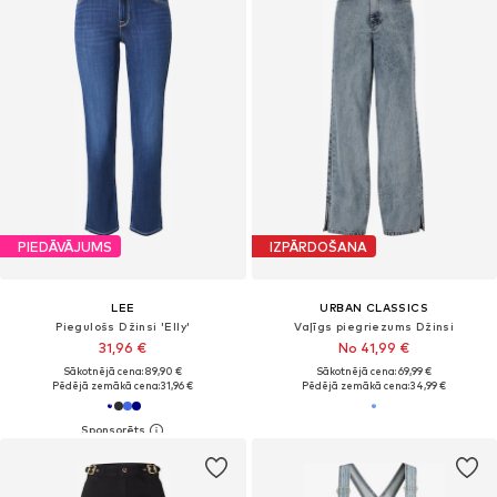
PIEDĀVĀJUMS
IZPĀRDOŠANA
LEE
URBAN CLASSICS
Piegulošs Džinsi 'Elly'
Vaļīgs piegriezums Džinsi
31,96 €
No 41,99 €
Sākotnējā cena: 89,90 €
Sākotnējā cena: 69,99 €
Pēdējā zemākā cena:
31,96 €
Pēdējā zemākā cena:
34,99 €