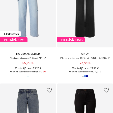
Ekskluzīvs
PIEDĀVĀJUMS
PIEDĀVĀJUMS
HOERMANSEDER
ONLY
Platas staras Džinsi 'Elin'
Platas staras Džinsi 'ONLHANNAH'
55,93 €
26,91 €
Sākotnējā cena: 79,90 €
Sākotnējā cena: 29,90 €
Pēdējā zemākā cena:
59,93 €
-6%
Pēdējā zemākā cena:
24,21 €