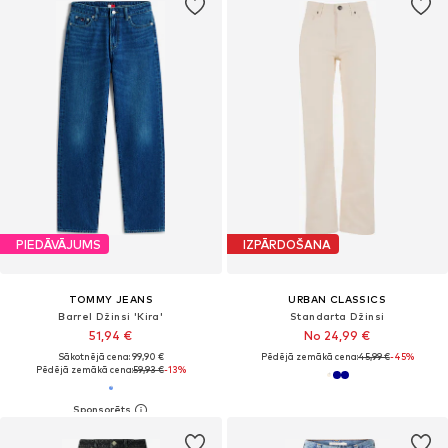
PIEDĀVĀJUMS
IZPĀRDOŠANA
TOMMY JEANS
URBAN CLASSICS
Barrel Džinsi 'Kira'
Standarta Džinsi
51,94 €
No 24,99 €
Sākotnējā cena: 99,90 €
Pēdējā zemākā cena:
45,99 €
-45%
Pēdējā zemākā cena:
59,93 €
-13%