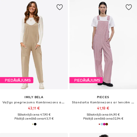
PIEDĀVĀJUMS
PIEDĀVĀJUMS
IMILY BELA
PIECES
Vaļīgs piegriezums Kombinezons ar lencēm
Standarta Kombinezons ar lencēm 'PCAllo'
43,11 €
41,18 €
Sākotnējā cena: 47,90 €
Sākotnējā cena: 64,90 €
Pēdējā zemākā cena:
43,11 €
Pēdējā zemākā cena:
32,94 €