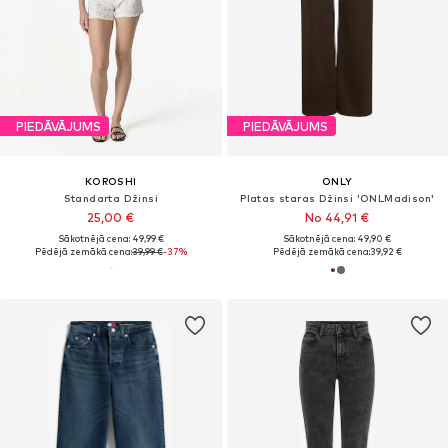
PIEDĀVĀJUMS
PIEDĀVĀJUMS
KOROSHI
ONLY
Standarta Džinsi
Platas staras Džinsi 'ONLMadison'
25,00 €
No 44,91 €
Sākotnējā cena: 49,99 €
Sākotnējā cena: 49,90 €
Pēdējā zemākā cena:
39,99 €
-37%
Pēdējā zemākā cena:
39,92 €