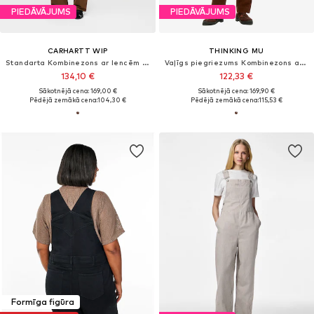
PIEDĀVĀJUMS
PIEDĀVĀJUMS
CARHARTT WIP
THINKING MU
Standarta Kombinezons ar lencēm 'Bib'
Vaļīgs piegriezums Kombinezons ar lencēm 'LUZ'
134,10 €
122,33 €
Sākotnējā cena: 169,00 €
Sākotnējā cena: 169,90 €
Pēdējā zemākā cena:
104,30 €
Pēdējā zemākā cena:
115,53 €
Formīga figūra