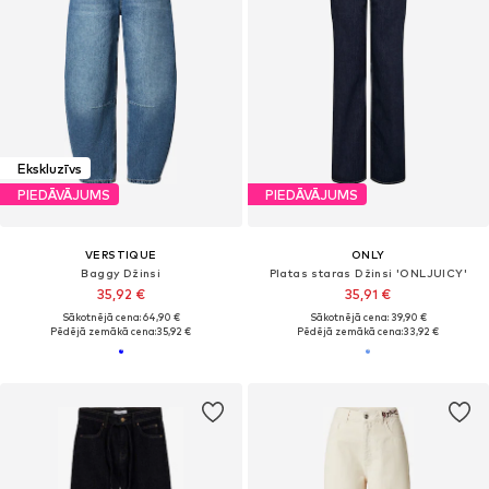
Ekskluzīvs
PIEDĀVĀJUMS
PIEDĀVĀJUMS
VERSTIQUE
ONLY
Baggy Džinsi
Platas staras Džinsi 'ONLJUICY'
35,92 €
35,91 €
Sākotnējā cena: 64,90 €
Sākotnējā cena: 39,90 €
Pēdējā zemākā cena:
35,92 €
Pēdējā zemākā cena:
33,92 €