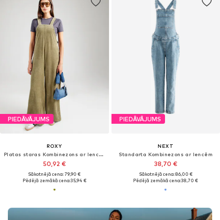
PIEDĀVĀJUMS
PIEDĀVĀJUMS
ROXY
NEXT
Platas staras Kombinezons ar lencēm 'Best Daze'
Standarta Kombinezons ar lencēm
50,92 €
38,70 €
Sākotnējā cena: 79,90 €
Sākotnējā cena: 86,00 €
Pēdējā zemākā cena:
35,94 €
Pēdējā zemākā cena:
38,70 €