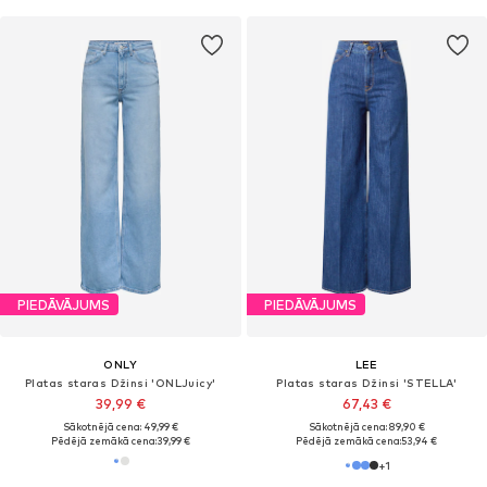
PIEDĀVĀJUMS
PIEDĀVĀJUMS
ONLY
LEE
Platas staras Džinsi 'ONLJuicy'
Platas staras Džinsi 'STELLA'
39,99 €
67,43 €
Sākotnējā cena: 49,99 €
Sākotnējā cena: 89,90 €
Pēdējā zemākā cena:
39,99 €
Pēdējā zemākā cena:
53,94 €
+
1