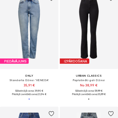
PIEDĀVĀJUMS
IZPĀRDOŠANA
ONLY
URBAN CLASSICS
Standarta Džinsi 'VENEDA'
Paplatināti gali Džinsi
35,91 €
No 38,99 €
Sākotnējā cena: 39,90 €
Sākotnējā cena: 59,99 €
Pēdējā zemākā cena:
23,94 €
Pēdējā zemākā cena:
35,99 €