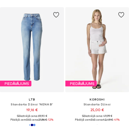
PIEDĀVĀJUMS
PIEDĀVĀJUMS
LTB
KOROSHI
Standarta Džinsi 'NENA B'
Standarta Džinsi
19,16 €
25,00 €
Sākotnējā cena: 69,90 €
Sākotnējā cena: 49,99 €
Pēdējā zemākā cena:
21,96 €
-12%
Pēdējā zemākā cena:
42,49 €
-41%