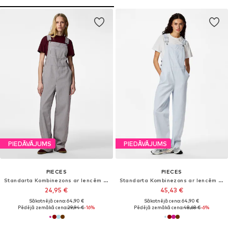
PIEDĀVĀJUMS
PIEDĀVĀJUMS
PIECES
PIECES
Standarta Kombinezons ar lencēm 'PCAllo'
Standarta Kombinezons ar lencēm 'PCAllo'
24,95 €
45,43 €
Sākotnējā cena: 64,90 €
Sākotnējā cena: 64,90 €
Pēdējā zemākā cena:
29,94 €
-16%
Pēdējā zemākā cena:
48,68 €
-6%