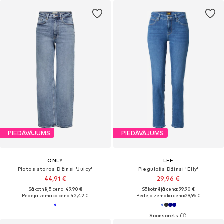
PIEDĀVĀJUMS
PIEDĀVĀJUMS
ONLY
LEE
Platas staras Džinsi 'Juicy'
Piegulošs Džinsi 'Elly'
44,91 €
29,96 €
Sākotnējā cena: 49,90 €
Sākotnējā cena: 99,90 €
Pēdējā zemākā cena:
42,42 €
Pēdējā zemākā cena:
29,96 €