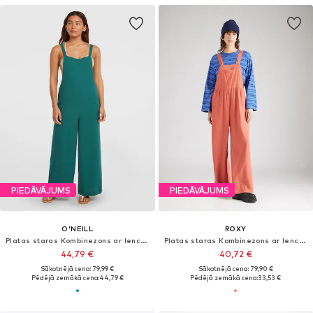
PIEDĀVĀJUMS
PIEDĀVĀJUMS
O'NEILL
ROXY
Platas staras Kombinezons ar lencēm 'Brenda'
Platas staras Kombinezons ar lencēm 'Easy Isle'
44,79 €
40,72 €
Sākotnējā cena: 79,99 €
Sākotnējā cena: 79,90 €
Pēdējā zemākā cena:
44,79 €
Pēdējā zemākā cena:
33,53 €