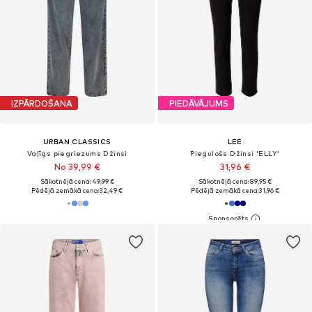
IZPĀRDOŠANA
PIEDĀVĀJUMS
URBAN CLASSICS
LEE
Vaļīgs piegriezums Džinsi
Piegulošs Džinsi 'ELLY'
No 39,99 €
31,96 €
Sākotnējā cena: 49,99 €
Sākotnējā cena: 89,95 €
Pēdējā zemākā cena:
32,49 €
Pēdējā zemākā cena:
31,96 €