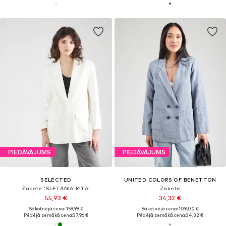
PIEDĀVĀJUMS
PIEDĀVĀJUMS
SELECTED
UNITED COLORS OF BENETTON
Žakete 'SLFTANIA-RITA'
Žakete
55,93 €
34,32 €
Sākotnējā cena: 159,99 €
Sākotnējā cena: 109,00 €
Pēdējā zemākā cena:
37,96 €
Pēdējā zemākā cena:
34,32 €