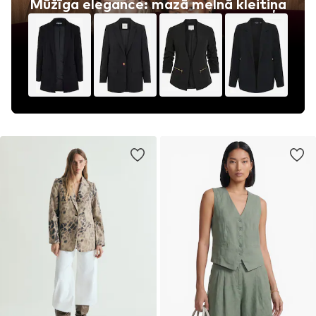
Mūžīga elegance: mazā melnā kleitiņa