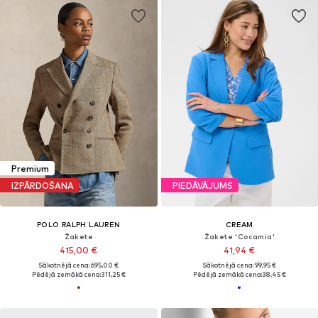
Premium
IZPĀRDOŠANA
PIEDĀVĀJUMS
POLO RALPH LAUREN
CREAM
Žakete
Žakete 'Cocamia'
415,00 €
41,94 €
Sākotnējā cena: 695,00 €
Sākotnējā cena: 99,95 €
Pēdējā zemākā cena:
311,25 €
Pēdējā zemākā cena:
38,45 €