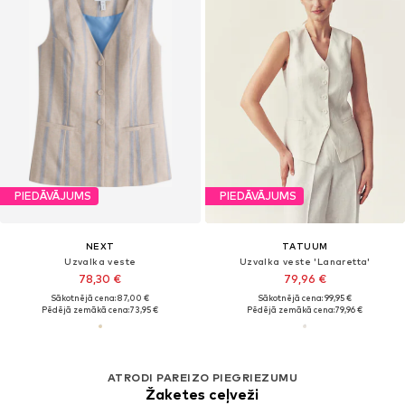
PIEDĀVĀJUMS
PIEDĀVĀJUMS
NEXT
TATUUM
Uzvalka veste
Uzvalka veste 'Lanaretta'
78,30 €
79,96 €
Sākotnējā cena: 87,00 €
Sākotnējā cena: 99,95 €
Pēdējā zemākā cena:
73,95 €
Pēdējā zemākā cena:
79,96 €
ATRODI PAREIZO PIEGRIEZUMU
Žaketes ceļveži