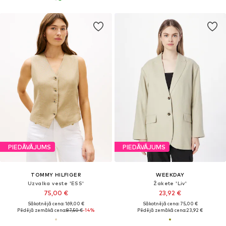
PIEDĀVĀJUMS
PIEDĀVĀJUMS
TOMMY HILFIGER
WEEKDAY
Uzvalka veste 'ESS'
Žakete 'Liv'
75,00 €
23,92 €
Sākotnējā cena: 169,00 €
Sākotnējā cena: 75,00 €
Pēdējā zemākā cena:
87,50 €
-14%
Pēdējā zemākā cena:
23,92 €