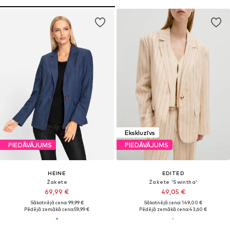
Ekskluzīvs
PIEDĀVĀJUMS
PIEDĀVĀJUMS
HEINE
EDITED
Žakete
Žakete 'Swintha'
69,99 €
49,05 €
Sākotnējā cena: 99,99 €
Sākotnējā cena: 149,00 €
Pēdējā zemākā cena:
59,99 €
Pēdējā zemākā cena:
43,60 €