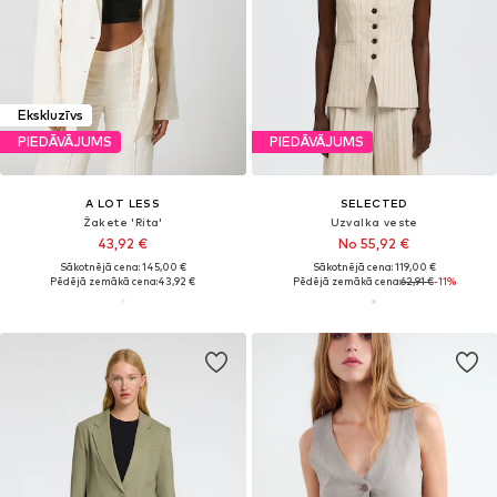
Ekskluzīvs
PIEDĀVĀJUMS
PIEDĀVĀJUMS
A LOT LESS
SELECTED
Žakete 'Rita'
Uzvalka veste
43,92 €
No 55,92 €
Sākotnējā cena: 145,00 €
Sākotnējā cena: 119,00 €
Pēdējā zemākā cena:
43,92 €
Pēdējā zemākā cena:
62,91 €
-11%