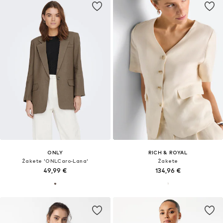
ONLY
RICH & ROYAL
Žakete 'ONLCaro-Lana'
Žakete
49,99 €
134,96 €