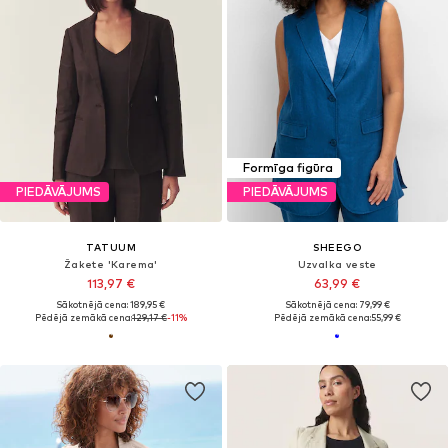
Formīga figūra
PIEDĀVĀJUMS
PIEDĀVĀJUMS
TATUUM
SHEEGO
Žakete 'Karema'
Uzvalka veste
113,97 €
63,99 €
Sākotnējā cena: 189,95 €
Sākotnējā cena: 79,99 €
Pēdējā zemākā cena:
129,17 €
-11%
Pēdējā zemākā cena:
55,99 €