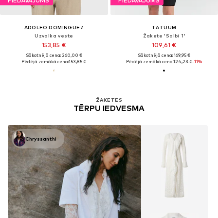
PIEDĀVĀJUMS
PIEDĀVĀJUMS
ADOLFO DOMINGUEZ
TATUUM
Uzvalka veste
Žakete 'Salbi 1'
153,85 €
109,61 €
Sākotnējā cena: 260,00 €
Sākotnējā cena: 169,95 €
Pēdējā zemākā cena:
153,85 €
Pēdējā zemākā cena:
124,23 €
-11%
ŽAKETES
TĒRPU IEDVESMA
Chryssanthi