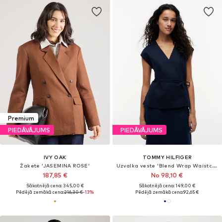
Premium
PIEDĀVĀJUMS
PIEDĀVĀJUMS
IVY OAK
TOMMY HILFIGER
Žakete 'JASEMINA ROSE'
Uzvalka veste 'Blend Wrap Waistcoat'
187,85 €
No 98,10 €
Sākotnējā cena: 345,00 €
Sākotnējā cena: 149,00 €
Pēdējā zemākā cena:
216,30 €
-13%
Pēdējā zemākā cena:
92,65 €