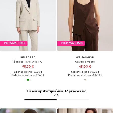
PIEDĀVĀJUMS
PIEDĀVĀJUMS
SELECTED
WE FASHION
Žakete 'TANIA-RITA'
Uzvalka veste
95,20 €
45,00 €
Sākotnējā cena: 159,00 €
Sākotnējā cena: 70,00 €
Pēdējā zemākā cena:
47,60 €
Pēdējā zemākā cena:
40,00 €
Tu esi apskatījis/-usi 32 preces no
64