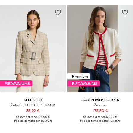
Premium
PIEDĀVĀJUMS
PIEDĀVĀJUMS
SELECTED
LAUREN RALPH LAUREN
Žakete 'SLFFITTET GAJO'
Žakete
55,92 €
175,50 €
Sākotnējā cena: 179,00 €
Sākotnējā cena: 395,00 €
Pēdējā zemākā cena:
55,92 €
Pēdējā zemākā cena:
146,25 €