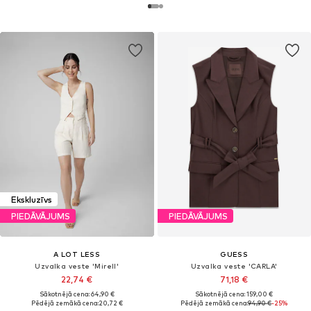
Ekskluzīvs
PIEDĀVĀJUMS
PIEDĀVĀJUMS
A LOT LESS
GUESS
Uzvalka veste 'Mirell'
Uzvalka veste 'CARLA'
22,74 €
71,18 €
Sākotnējā cena: 64,90 €
Sākotnējā cena: 159,00 €
Pēdējā zemākā cena:
20,72 €
Pēdējā zemākā cena:
94,90 €
-25%