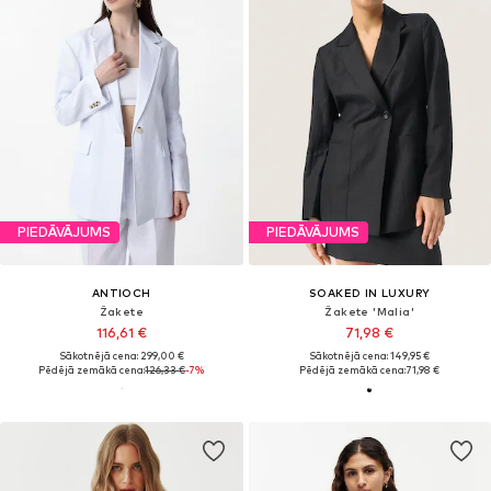
PIEDĀVĀJUMS
PIEDĀVĀJUMS
ANTIOCH
SOAKED IN LUXURY
Žakete
Žakete 'Malia'
116,61 €
71,98 €
Sākotnējā cena: 299,00 €
Sākotnējā cena: 149,95 €
Pēdējā zemākā cena:
126,33 €
-7%
Pēdējā zemākā cena:
71,98 €