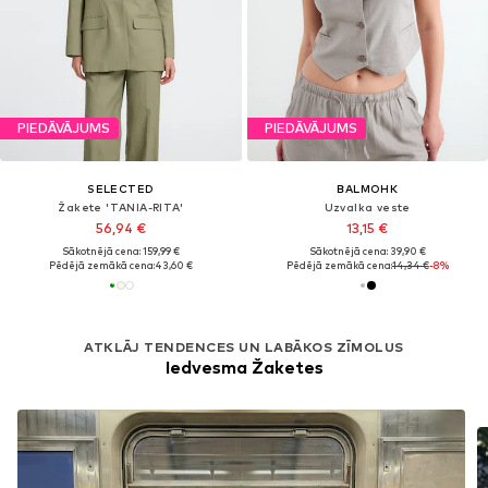
PIEDĀVĀJUMS
PIEDĀVĀJUMS
SELECTED
BALMOHK
Žakete 'TANIA-RITA'
Uzvalka veste
56,94 €
13,15 €
Sākotnējā cena: 159,99 €
Sākotnējā cena: 39,90 €
Pēdējā zemākā cena:
43,60 €
Pēdējā zemākā cena:
14,34 €
-8%
ATKLĀJ TENDENCES UN LABĀKOS ZĪMOLUS
Iedvesma Žaketes