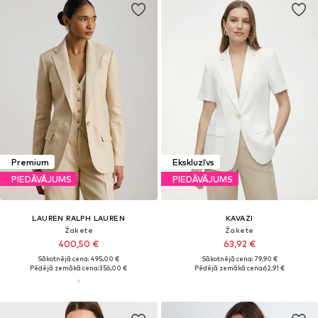
Premium
Ekskluzīvs
PIEDĀVĀJUMS
PIEDĀVĀJUMS
LAUREN RALPH LAUREN
KAVAZI
Žakete
Žakete
400,50 €
63,92 €
Sākotnējā cena: 495,00 €
Sākotnējā cena: 79,90 €
Pēdējā zemākā cena:
356,00 €
Pēdējā zemākā cena:
62,91 €