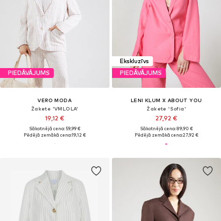
Ekskluzīvs
PIEDĀVĀJUMS
PIEDĀVĀJUMS
VERO MODA
LENI KLUM X ABOUT YOU
Žakete 'VMLOLA'
Žakete 'Sofia'
19,12 €
27,92 €
Sākotnējā cena: 59,99 €
Sākotnējā cena: 89,90 €
Pēdējā zemākā cena:
19,12 €
Pēdējā zemākā cena:
27,92 €