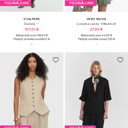
PIEDĀVĀJUMS
PIEDĀVĀJUMS
SCALPERS
VERO MODA
Žakete ' '
Uzvalka veste 'VMLAICA'
107,01 €
27,93 €
Sākotnējā cena: 159,00 €
Sākotnējā cena: 44,90 €
Pēdējā zemākā cena:
95,12 €
Pēdējā zemākā cena:
27,93 €