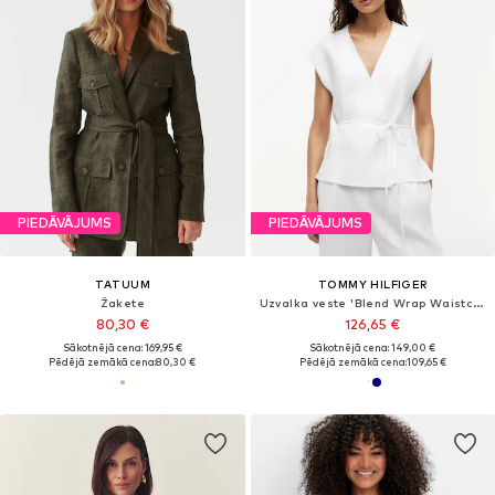
PIEDĀVĀJUMS
PIEDĀVĀJUMS
TATUUM
TOMMY HILFIGER
Žakete
Uzvalka veste 'Blend Wrap Waistcoat'
80,30 €
126,65 €
Sākotnējā cena: 169,95 €
Sākotnējā cena: 149,00 €
Pēdējā zemākā cena:
80,30 €
Pēdējā zemākā cena:
109,65 €