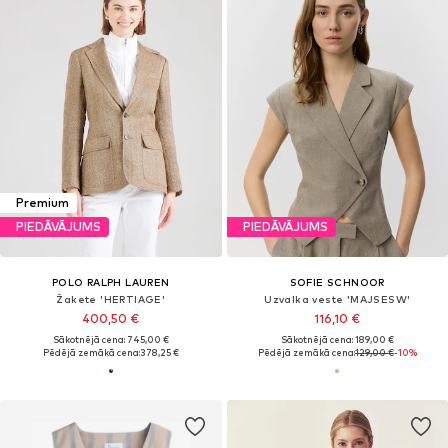
Premium
PIEDĀVĀJUMS
PIEDĀVĀJUMS
POLO RALPH LAUREN
SOFIE SCHNOOR
Žakete 'HERTIAGE'
Uzvalka veste 'MAJSESW'
400,50 €
116,10 €
Sākotnējā cena: 745,00 €
Sākotnējā cena: 189,00 €
Pēdējā zemākā cena:
378,25 €
Pēdējā zemākā cena:
129,00 €
-10%