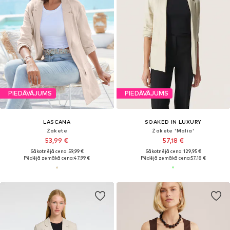
PIEDĀVĀJUMS
PIEDĀVĀJUMS
LASCANA
SOAKED IN LUXURY
Žakete
Žakete 'Malia'
53,99 €
57,18 €
Sākotnējā cena: 59,99 €
Sākotnējā cena: 129,95 €
Pēdējā zemākā cena:
47,99 €
Pēdējā zemākā cena:
57,18 €