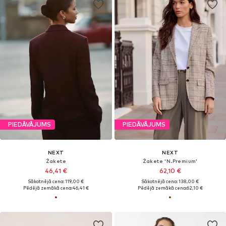
PIEDĀVĀJUMS
PIEDĀVĀJUMS
NEXT
NEXT
Žakete
Žakete 'N.Premium'
46,41 €
62,10 €
Sākotnējā cena: 119,00 €
Sākotnējā cena: 138,00 €
Pēdējā zemākā cena:
46,41 €
Pēdējā zemākā cena:
62,10 €