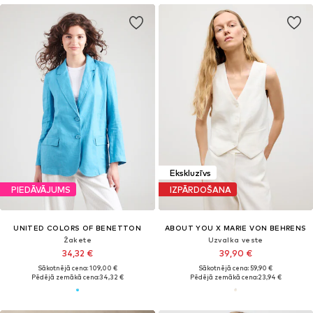
Ekskluzīvs
PIEDĀVĀJUMS
IZPĀRDOŠANA
UNITED COLORS OF BENETTON
ABOUT YOU X MARIE VON BEHRENS
Žakete
Uzvalka veste
34,32 €
39,90 €
Sākotnējā cena: 109,00 €
Sākotnējā cena: 59,90 €
Pēdējā zemākā cena:
34,32 €
Pēdējā zemākā cena:
23,94 €