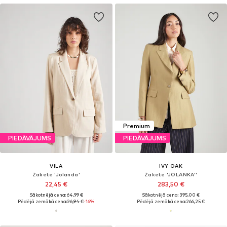
Premium
PIEDĀVĀJUMS
PIEDĀVĀJUMS
VILA
IVY OAK
Žakete 'Jolanda'
Žakete 'JOLANKA''
22,45 €
283,50 €
Sākotnējā cena: 64,99 €
Sākotnējā cena: 395,00 €
Pēdējā zemākā cena:
26,94 €
-16%
Pēdējā zemākā cena:
266,25 €