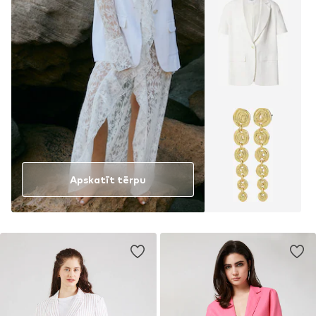
Apskatīt tērpu