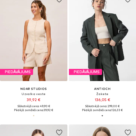
PIEDĀVĀJUMS
PIEDĀVĀJUMS
NOAR STUDIOS
ANTIOCH
Uzvalka veste
Žakete
39,92 €
136,05 €
Sākotnējā cena: 49,90 €
Sākotnējā cena: 299,00 €
Pēdējā zemākā cena:
39,92 €
Pēdējā zemākā cena:
126,33 €