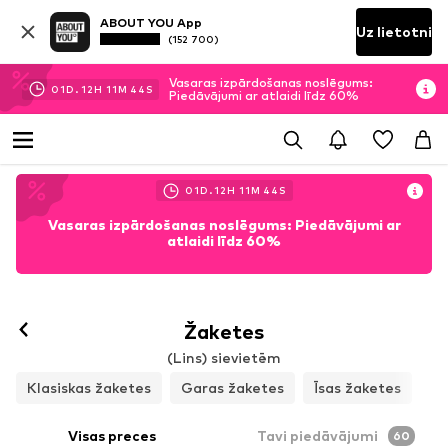
ABOUT YOU App
Uz lietotni
(152 700)
Vasaras izpārdošanas noslēgums:
01
D.
12
H
11
M
41
S
Piedāvājumi ar atlaidi līdz 60%
01
D.
12
H
11
M
41
S
Vasaras izpārdošanas noslēgums: Piedāvājumi ar
atlaidi līdz 60%
Žaketes
(Lins) sievietēm
Klasiskas žaketes
Garas žaketes
Īsas žaketes
Visas preces
Tavi piedāvājumi
60