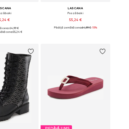
ASCANA
LASCANA
szābaki
Puszābaki
5,24 €
55,24 €
Pēdējā zemākā cena:
64,99 €
-15%
ā cena: 64,99 €
 36, 37, 38, 39, 40, 41
Pieejams daudzos izmēros
ākā cena:
55,24 €
not grozam
Pievienot grozam
PIEDĀVĀJUMS