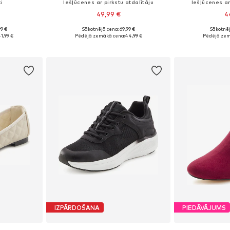
i
Iešļūcenes ar pirkstu atdalītāju
Iešļūcenes ar
49,99 €
4
99 €
Sākotnējā cena: 69,99 €
Sākotnēj
zmēros
Pieejams daudzos izmēros
Pieejamie izmēri:
1,99 €
Pēdējā zemākā cena:
44,99 €
Pēdējā zem
ozam
Pievienot grozam
Pievie
IZPĀRDOŠANA
PIEDĀVĀJUMS