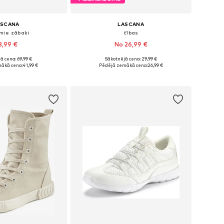
ASCANA
LASCANA
mie zābaki
čības
3,99 €
No 26,99 €
ā cena: 69,99 €
Sākotnējā cena: 29,99 €
ēri: 37, 38, 39, 40
Pieejams daudzos izmēros
ākā cena:
41,99 €
Pēdējā zemākā cena:
26,99 €
not grozam
Pievienot grozam