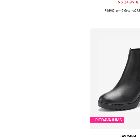
No 24,99 €
Pēdējā zemākā cena:
27,
Pieejams daudzos i
Pievienot gr
PIEDĀVĀJUMS
LASCANA