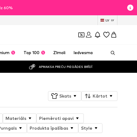
īdz 60%
LV
LV
mium
Top 100
Zīmoli
Iedvesma
APMAKSA PREČU PIEGĀDES BRĪDĪ
Skats
Kārtot
Materiāls
Piemēroti apavi
Purngals
Produkta īpašības
Style