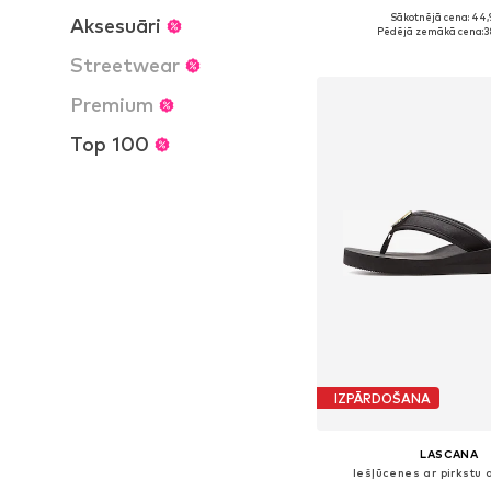
Sākotnējā cena: 44,
Aksesuāri
Pieejams daudzos i
Pēdējā zemākā cena:
3
Pievienot gr
Streetwear
Premium
Top 100
IZPĀRDOŠANA
LASCANA
Iešļūcenes ar pirkstu 