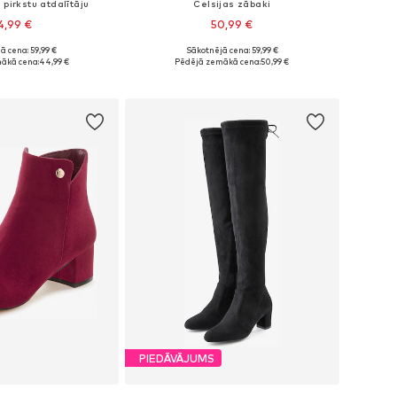
 pirkstu atdalītāju
Čelsijas zābaki
4,99 €
50,99 €
ā cena: 59,99 €
Sākotnējā cena: 59,99 €
 36, 37, 38, 39, 40, 41
Pieejamie izmēri: 36, 37, 39, 40, 41, 42
ākā cena:
44,99 €
Pēdējā zemākā cena:
50,99 €
not grozam
Pievienot grozam
PIEDĀVĀJUMS