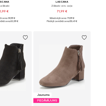
ASCANA
LASCANA
szābaki
Zābaki virs ceļa
0,99 €
71,99 €
ā cena: 59,99 €
Sākotnējā cena: 79,99 €
 36, 38, 39, 40, 41, 42
Pieejams daudzos izmēros
ākā cena:
50,99 €
Pēdējā zemākā cena:
59,49 €
not grozam
Pievienot grozam
Jaunums
PIEDĀVĀJUMS