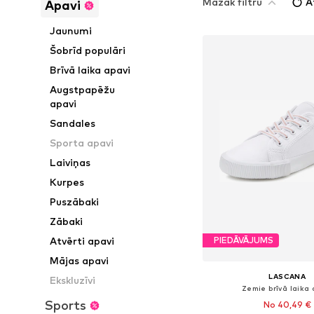
Mazāk filtru
A
Apavi
Jaunumi
Šobrīd populāri
Brīvā laika apavi
Augstpapēžu
apavi
Sandales
Sporta apavi
Laiviņas
Kurpes
Puszābaki
Zābaki
Atvērti apavi
PIEDĀVĀJUMS
Mājas apavi
LASCANA
Ekskluzīvi
Zemie brīvā laika 
Sports
No 40,49 €