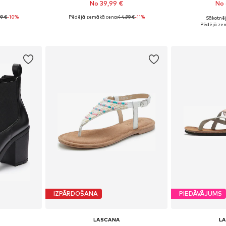
No 39,99 €
No 
99 €
-10%
Pēdējā zemākā cena:
44,99 €
+
1
-11%
Sākotnēj
zmēros
Pieejams daudzos izmēros
Pieejams 
Pēdējā ze
ozam
Pievienot grozam
Pievie
IZPĀRDOŠANA
PIEDĀVĀJUMS
LASCANA
L