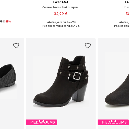
LASCANA
L
Zemie brīvā laika apavi
Pu
34,99 €
5
99 €
-15%
Sākotnējā cena: 49,99 €
Sākotnēj
zmēros
Pieejamie izmēri: 36, 37, 39, 40, 41, 42
Pieejamie izmēri:
Pēdējā zemākā cena:
31,49 €
Pēdējā zem
ozam
Pievienot grozam
Pievie
PIEDĀVĀJUMS
PIEDĀVĀJUMS