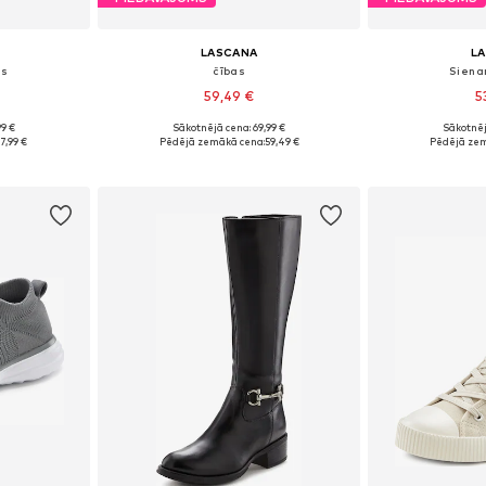
LASCANA
L
es
čības
Siena
59,49 €
5
99 €
Sākotnējā cena: 69,99 €
Sākotnēj
zmēros
Pieejams daudzos izmēros
Pieejamie izm
7,99 €
Pēdējā zemākā cena:
59,49 €
Pēdējā zem
ozam
Pievienot grozam
Pievie