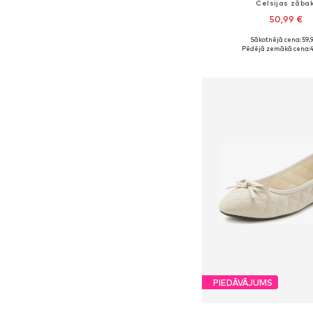
Čelsijas zābak
50,99 €
Sākotnējā cena: 59,
Pieejams daudzos i
Pēdējā zemākā cena:
4
Pievienot gr
PIEDĀVĀJUMS