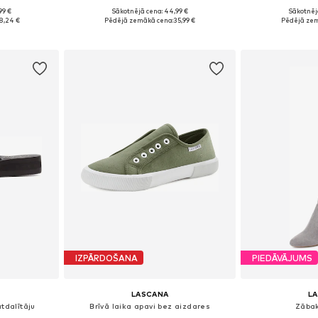
99 €
Sākotnējā cena: 44,99 €
Sākotnēj
zmēros
Pieejams daudzos izmēros
Pieejams 
8,24 €
Pēdējā zemākā cena:
35,99 €
Pēdējā zem
ozam
Pievienot grozam
Pievie
IZPĀRDOŠANA
PIEDĀVĀJUMS
LASCANA
L
atdalītāju
Brīvā laika apavi bez aizdares
Zābak