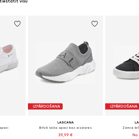
tiestatīt visu
IZPĀRDOŠANA
IZPĀRDOŠANA
LASCANA
L
apavi
Brīvā laika apavi bez aizdares
Zemie brī
39,99 €
No 