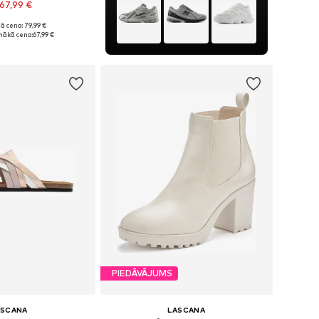
67,99 €
ā cena: 79,99 €
daudzos izmēros
mākā cena:
67,99 €
not grozam
PIEDĀVĀJUMS
ASCANA
LASCANA