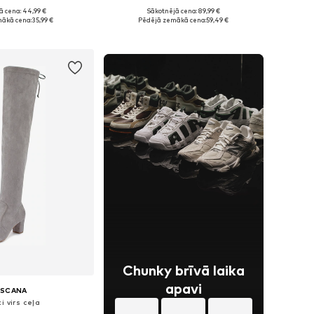
+
2
ā cena: 44,99 €
Sākotnējā cena: 89,99 €
daudzos izmēros
Pieejams daudzos izmēros
ākā cena:
35,99 €
Pēdējā zemākā cena:
59,49 €
not grozam
Pievienot grozam
Chunky brīvā laika
apavi
ASCANA
i virs ceļa