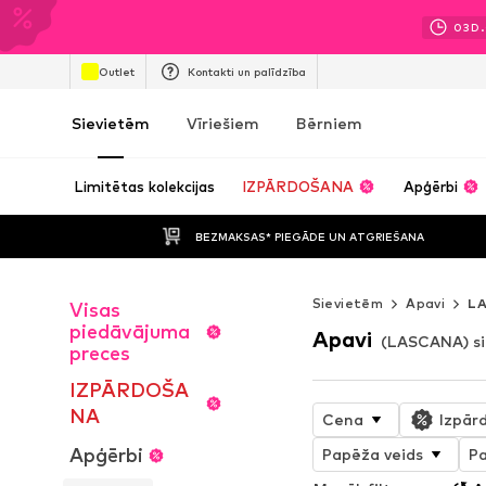
03
D.
Outlet
Kontakti un palīdzība
Sievietēm
Vīriešiem
Bērniem
Limitētas kolekcijas
IZPĀRDOŠANA
Apģērbi
BEZMAKSAS* PIEGĀDE UN ATGRIEŠANA
Sievietēm
Apavi
L
Visas
piedāvājuma
Apavi
(LASCANA) s
preces
IZPĀRDOŠA
NA
Cena
Izpār
Apģērbi
Papēža veids
P