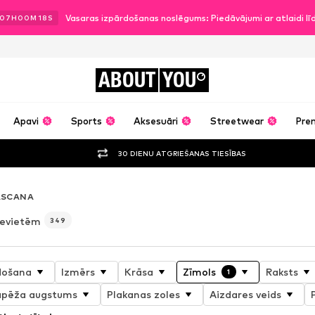
Vasaras izpārdošanas noslēgums: Piedāvājumi ar atlaidi l
07
H
00
M
17
S
ABOUT
YOU
Apavi
Sports
Aksesuāri
Streetwear
Pre
30 DIENU ATGRIEŠANAS TIESĪBAS
ASCANA
ievietēm
349
došana
Izmērs
Krāsa
Zīmols
Raksts
1
apēža augstums
Plakanas zoles
Aizdares veids