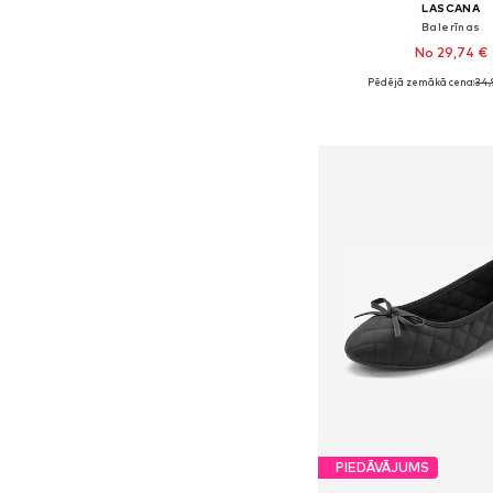
LASCANA
Balerīnas
No 29,74 €
Pēdējā zemākā cena:
34,
Pieejams daudzos i
Pievienot gr
PIEDĀVĀJUMS