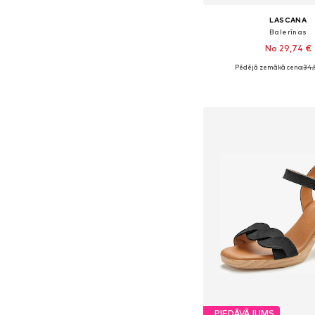
LASCANA
Balerīnas
No 29,74 €
Pēdējā zemākā cena:
34,
Pieejams daudzos i
Pievienot gr
PIEDĀVĀJUMS