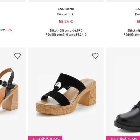
LASCANA
L
Puszābaki
Pu
55,24 €
5
99 €
-15%
Sākotnējā cena: 64,99 €
Sākotnēj
zmēros
Pieejamie izmēri: 35, 36, 38, 39, 40, 41
Pieejamie izmēri:
Pēdējā zemākā cena:
55,24 €
Pēdējā zem
ozam
Pievienot grozam
Pievie
PIEDĀVĀJUMS
PIEDĀVĀJUMS