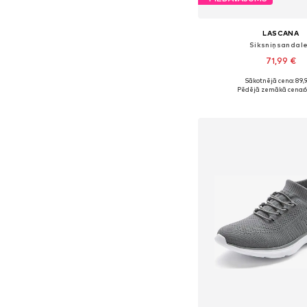
LASCANA
Siksniņsandal
71,99 €
Sākotnējā cena: 89,
Pieejams daudzos i
Pēdējā zemākā cena:
6
Pievienot gr