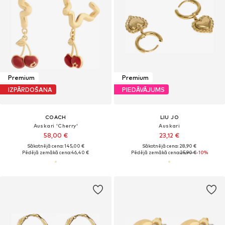
Premium
Premium
IZPĀRDOŠANA
PIEDĀVĀJUMS
COACH
LIU JO
Auskari 'Cherry'
Auskari
58,00 €
23,12 €
Sākotnējā cena: 145,00 €
Sākotnējā cena: 28,90 €
Pēdējā zemākā cena:
46,40 €
Pēdējā zemākā cena:
25,90 €
-10%