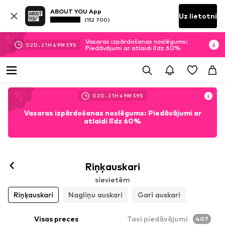
ABOUT YOU App
Uz lietotni
(152 700)
Vasaras izpārdošanas noslēgums:
02
D.
21
H
49
M
55
S
Piedāvājumi ar atlaidi līdz 60%
02
D.
21
H
49
M
55
S
Vasaras izpārdošanas noslēgums: Piedāvājumi ar
atlaidi līdz 60%
Riņķauskari
sievietēm
Riņķauskari
Nagliņu auskari
Gari auskari
Visas preces
Tavi piedāvājumi
407