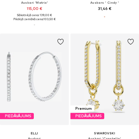
Auskari 'Matrix'
Auskars ' Cindy '
115,00 €
31,46 €
Sākotnējā cena: 139,00 €
Pēdējā zemākā cena:
103,50 €
Premium
PIEDĀVĀJUMS
PIEDĀVĀJUMS
ELLI
SWAROVSKI
Auskari
Auskari 'Constella'