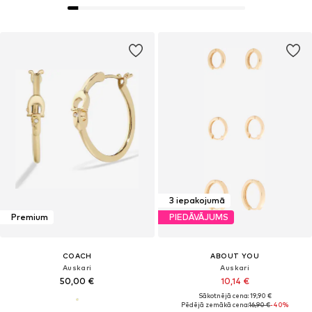
3 iepakojumā
Premium
PIEDĀVĀJUMS
COACH
ABOUT YOU
Auskari
Auskari
50,00 €
10,14 €
Sākotnējā cena: 19,90 €
Pēdējā zemākā cena:
16,90 €
-40%