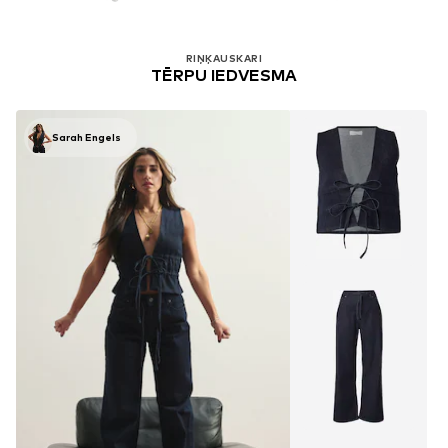
RIŅĶAUSKARI
TĒRPU IEDVESMA
Sarah Engels