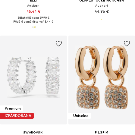
ELLI
GLANZSTÜCKE MÜNCHEN
Auskari
Auskari
45,44 €
44,96 €
Sākotnējā cena: 69,90 €
Pēdējā zemākā cena:
45,44 €
Premium
IZPĀRDOŠANA
Unisekss
SWAROVSKI
PILGRIM