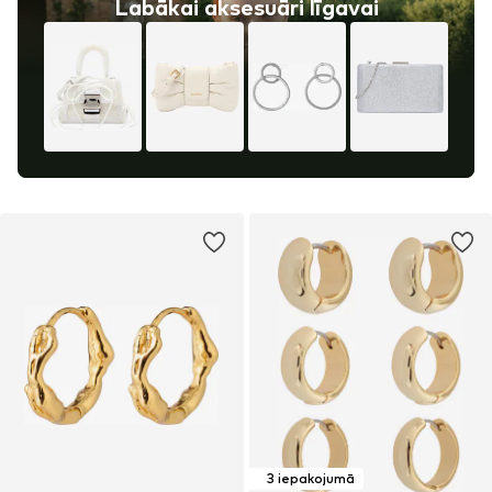
Labākai aksesuāri līgavai
3 iepakojumā