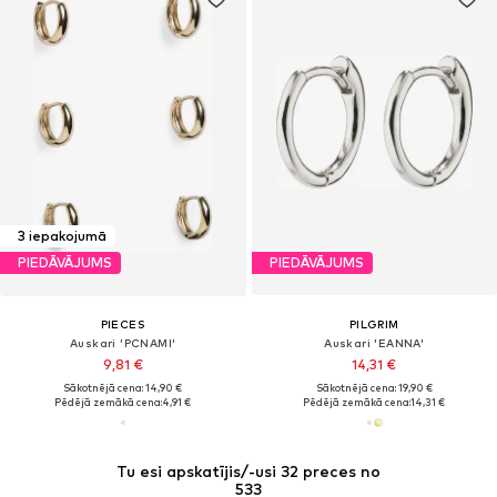
3 iepakojumā
PIEDĀVĀJUMS
PIEDĀVĀJUMS
PIECES
PILGRIM
Auskari 'PCNAMI'
Auskari 'EANNA'
9,81 €
14,31 €
Sākotnējā cena: 14,90 €
Sākotnējā cena: 19,90 €
Pēdējā zemākā cena:
4,91 €
Pēdējā zemākā cena:
14,31 €
Tu esi apskatījis/-usi 32 preces no
533