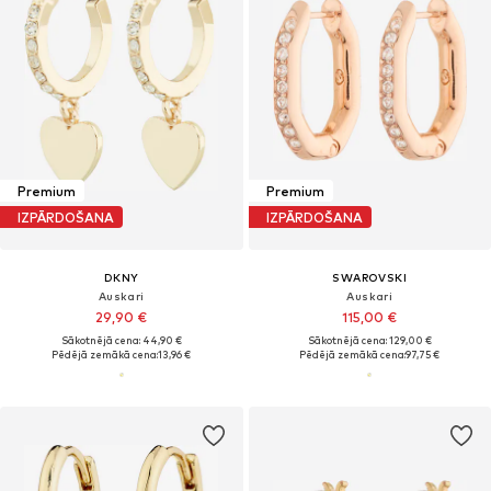
Premium
Premium
IZPĀRDOŠANA
IZPĀRDOŠANA
DKNY
SWAROVSKI
Auskari
Auskari
29,90 €
115,00 €
Sākotnējā cena: 44,90 €
Sākotnējā cena: 129,00 €
Pēdējā zemākā cena:
13,96 €
Pēdējā zemākā cena:
97,75 €