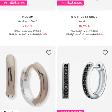
PIEDĀVĀJUMS
PIEDĀVĀJUMS
PILGRIM
& OTHER STORIES
Auskari 'Zion'
Auskari
21,51 €
10,95 €
Sākotnējā cena: 29,90 €
Sākotnējā cena: 28,90 €
Pēdējā zemākā cena:
23,90 €
-10%
Pēdējā zemākā cena:
11,94 €
-8%