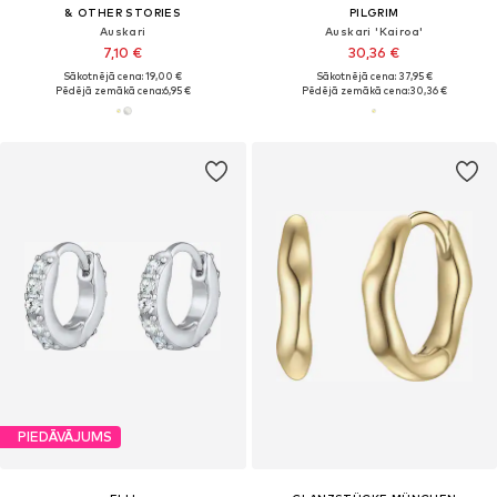
& OTHER STORIES
PILGRIM
Auskari
Auskari 'Kairoa'
7,10 €
30,36 €
Sākotnējā cena: 19,00 €
Sākotnējā cena: 37,95 €
Pēdējā zemākā cena:
6,95 €
Pēdējā zemākā cena:
30,36 €
PIEDĀVĀJUMS