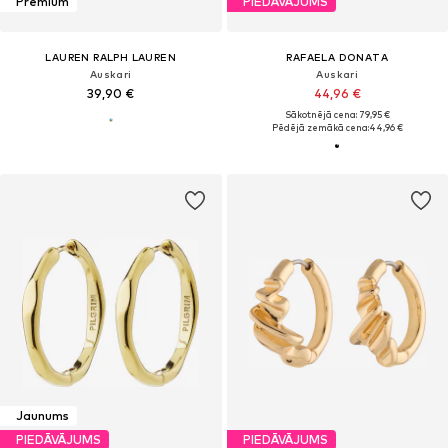
Premium
PIEDĀVĀJUMS
LAUREN RALPH LAUREN
RAFAELA DONATA
Auskari
Auskari
39,90 €
44,96 €
Sākotnējā cena: 79,95 €
Pēdējā zemākā cena:
44,96 €
Jaunums
PIEDĀVĀJUMS
PIEDĀVĀJUMS