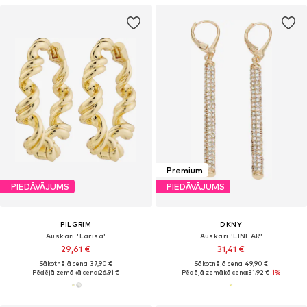
Premium
PIEDĀVĀJUMS
PIEDĀVĀJUMS
PILGRIM
DKNY
Auskari 'Larisa'
Auskari 'LINEAR'
29,61 €
31,41 €
Sākotnējā cena: 37,90 €
Sākotnējā cena: 49,90 €
Pēdējā zemākā cena:
26,91 €
Pēdējā zemākā cena:
31,92 €
-1%