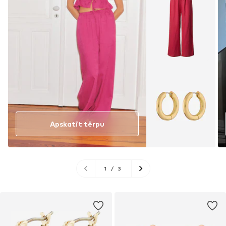
Apskatīt tērpu
1
/
3