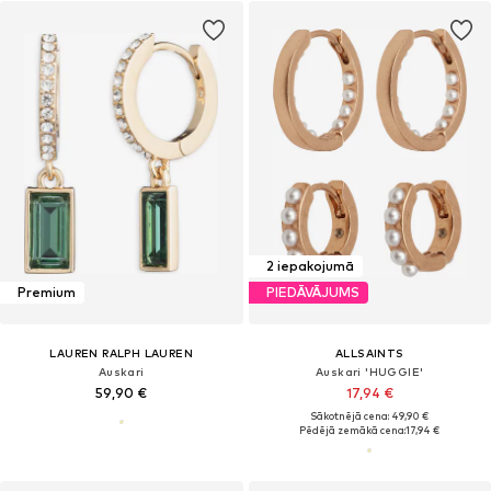
2 iepakojumā
Premium
PIEDĀVĀJUMS
LAUREN RALPH LAUREN
ALLSAINTS
Auskari
Auskari 'HUGGIE'
59,90 €
17,94 €
Sākotnējā cena: 49,90 €
Pēdējā zemākā cena:
17,94 €