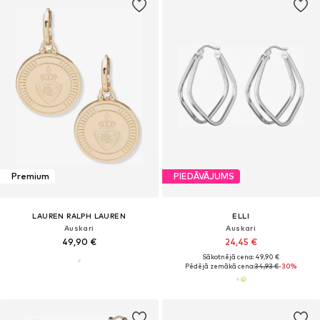
Premium
PIEDĀVĀJUMS
LAUREN RALPH LAUREN
ELLI
Auskari
Auskari
49,90 €
24,45 €
Sākotnējā cena: 49,90 €
Pēdējā zemākā cena:
34,93 €
-30%