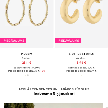
PIEDĀVĀJUMS
PIEDĀVĀJUMS
PILGRIM
& OTHER STORIES
Auskari
Auskari
25,11 €
8,94 €
Sākotnējā cena: 34,90 €
Sākotnējā cena: 24,90 €
Pēdējā zemākā cena:
27,90 €
-10%
Pēdējā zemākā cena:
8,94 €
ATKLĀJ TENDENCES UN LABĀKOS ZĪMOLUS
Iedvesma Riņķauskari