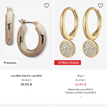
Premium
IZPĀRDOŠANA
LAUREN RALPH LAUREN
ELLI
Auskari
Auskari
39,90 €
24,90 €
Sākotnējā cena: 69,90 €
Pēdējā zemākā cena:
18,68 €