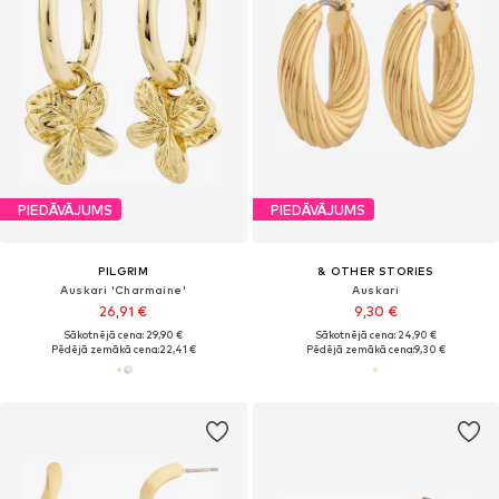
PIEDĀVĀJUMS
PIEDĀVĀJUMS
PILGRIM
& OTHER STORIES
Auskari 'Charmaine'
Auskari
26,91 €
9,30 €
Sākotnējā cena: 29,90 €
Sākotnējā cena: 24,90 €
Pēdējā zemākā cena:
22,41 €
Pēdējā zemākā cena:
9,30 €