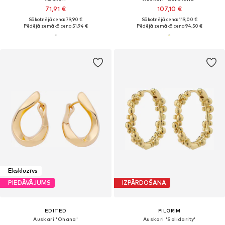
71,91 €
107,10 €
Sākotnējā cena: 79,90 €
Sākotnējā cena: 119,00 €
Pēdējā zemākā cena:
51,94 €
Pēdējā zemākā cena:
94,50 €
Ekskluzīvs
PIEDĀVĀJUMS
IZPĀRDOŠANA
EDITED
PILGRIM
Auskari 'Ohana'
Auskari 'Solidarity'