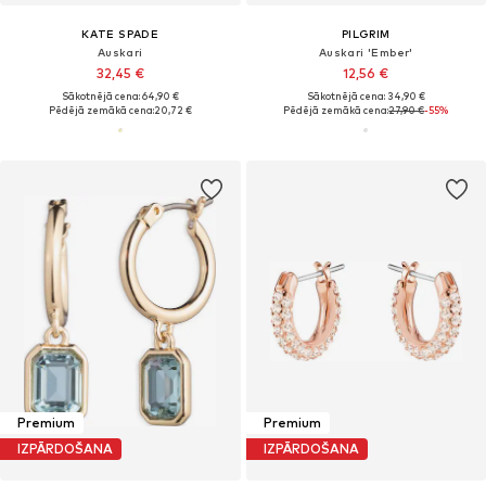
KATE SPADE
PILGRIM
Auskari
Auskari 'Ember'
32,45 €
12,56 €
Sākotnējā cena: 64,90 €
Sākotnējā cena: 34,90 €
Pēdējā zemākā cena:
20,72 €
Pēdējā zemākā cena:
27,90 €
-55%
Premium
Premium
IZPĀRDOŠANA
IZPĀRDOŠANA