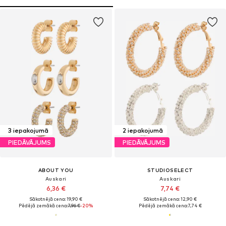
3 iepakojumā
2 iepakojumā
PIEDĀVĀJUMS
PIEDĀVĀJUMS
ABOUT YOU
STUDIOSELECT
Auskari
Auskari
6,36 €
7,74 €
Sākotnējā cena: 19,90 €
Sākotnējā cena: 12,90 €
Pēdējā zemākā cena:
7,96 €
-20%
Pēdējā zemākā cena:
7,74 €