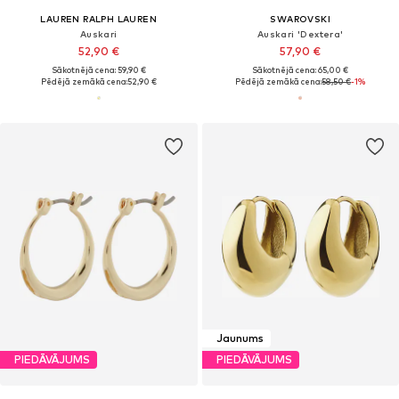
LAUREN RALPH LAUREN
SWAROVSKI
Auskari
Auskari 'Dextera'
52,90 €
57,90 €
Sākotnējā cena: 59,90 €
Sākotnējā cena: 65,00 €
Pēdējā zemākā cena:
52,90 €
Pēdējā zemākā cena:
58,50 €
-1%
Jaunums
PIEDĀVĀJUMS
PIEDĀVĀJUMS