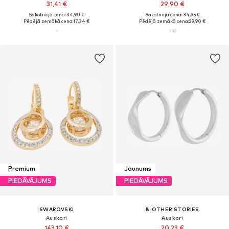
31,41 €
29,90 €
Sākotnējā cena: 34,90 €
Sākotnējā cena: 34,95 €
Pēdējā zemākā cena:
17,34 €
Pēdējā zemākā cena:
29,90 €
Premium
Jaunums
PIEDĀVĀJUMS
PIEDĀVĀJUMS
SWAROVSKI
& OTHER STORIES
Auskari
Auskari
143,10 €
20,23 €