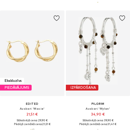
Ekskluzīvs
PIEDĀVĀJUMS
IZPĀRDOŠANA
EDITED
PILGRIM
Auskari 'Macie'
Auskari 'Mylan'
21,51 €
34,90 €
Sākotnējā cena: 29,90 €
Sākotnējā cena: 39,90 €
Pēdējā zemākā cena:
21,51 €
Pēdējā zemākā cena:
31,41 €