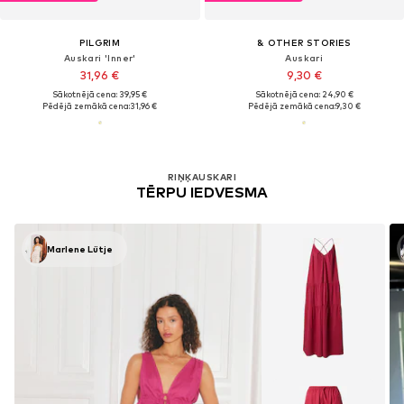
PILGRIM
& OTHER STORIES
Auskari 'Inner'
Auskari
31,96 €
9,30 €
Sākotnējā cena: 39,95 €
Sākotnējā cena: 24,90 €
Pēdējā zemākā cena:
31,96 €
Pēdējā zemākā cena:
9,30 €
RIŅĶAUSKARI
TĒRPU IEDVESMA
Marlene Lütje