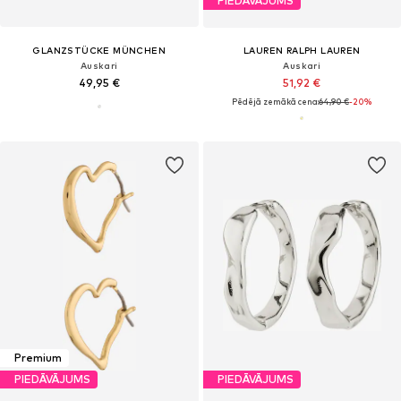
PIEDĀVĀJUMS
GLANZSTÜCKE MÜNCHEN
LAUREN RALPH LAUREN
Auskari
Auskari
49,95 €
51,92 €
Pēdējā zemākā cena:
64,90 €
-20%
Premium
PIEDĀVĀJUMS
PIEDĀVĀJUMS