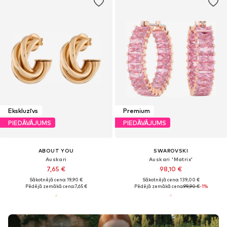
Ekskluzīvs
Premium
PIEDĀVĀJUMS
PIEDĀVĀJUMS
ABOUT YOU
SWAROVSKI
Auskari
Auskari 'Matrix'
7,65 €
98,10 €
Sākotnējā cena: 19,90 €
Sākotnējā cena: 139,00 €
Pēdējā zemākā cena:
7,65 €
Pēdējā zemākā cena:
99,90 €
-1%