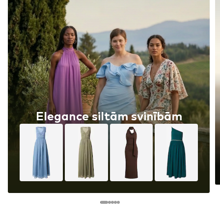
Elegance siltām svinībām