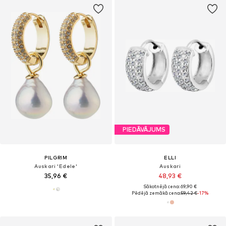
PIEDĀVĀJUMS
PILGRIM
ELLI
Auskari 'Edele'
Auskari
35,96 €
48,93 €
Sākotnējā cena: 69,90 €
Pēdējā zemākā cena:
59,42 €
-17%