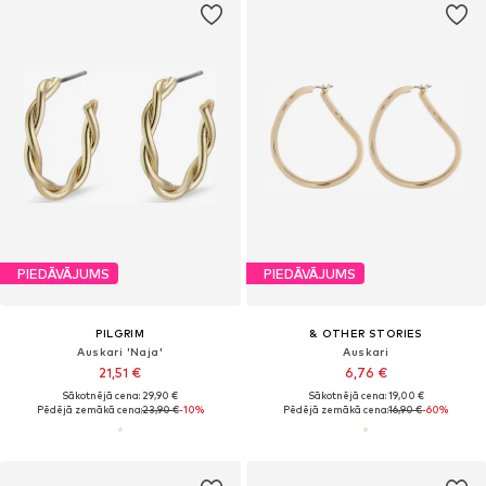
PIEDĀVĀJUMS
PIEDĀVĀJUMS
PILGRIM
& OTHER STORIES
Auskari 'Naja'
Auskari
21,51 €
6,76 €
Sākotnējā cena: 29,90 €
Sākotnējā cena: 19,00 €
Pēdējā zemākā cena:
23,90 €
-10%
Pēdējā zemākā cena:
16,90 €
-60%