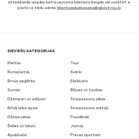
atteikšanās iespēju katra jaunuma biļetena beigās vai nosūtot e-
pastu uz šādu adresi
klientuapkalposana@aboutyou.lv
.
SIEVIEŠU KATEGORIJAS
Kleitas
Topi
Rotaslietas
Svārki
Biroja apģērbs
Ekskluzīvi
Somas
Blūzes un tunikas
Džemperi un adījumi
Starpsezonu jakas
Brīvā laika apavi
Starpsezonu mēteļi
Džinsa jakas
Puszābaki
Šalles un lakati
Jostas
Apakšveļa
Preces sportam