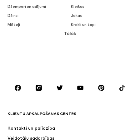
Džemperi un adījumi
Kleitas
Džinsi
Jakas
Mēteļi
Krekli un topi
Tālāk
Bikses
Apakšveļa
Svārki
Blūzes un tunikas
Ikdienas džemperi
Žaketes
Peldkostīmi
Kombinezoni un sarafāni
Lieli izmēri
Apģērbs grūtniecēm
Apavi
Sports
Aksesuāri
Premium
APĢĒRBI
KLIENTU APKALPOŠANAS CENTRS
Jaunumi
Šobrīd populāri
Kleitas
Džinsi
Kontakti un palīdzība
Krekli un topi
Bikses
Veidotāju sadarbības