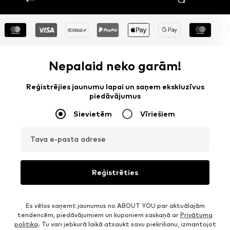
Nepalaid neko garām!
Reģistrējies jaunumu lapai un saņem ekskluzīvus
piedāvājumus
Sievietēm
Vīriešiem
Tava e-pasta adrese
Reģistrēties
Es vēlos saņemt jaunumus no ABOUT YOU par aktuālajām
tendencēm, piedāvājumiem un kuponiem saskaņā ar
Privātuma
politika
. Tu vari jebkurā laikā atsaukt savu piekrišanu, izmantojot