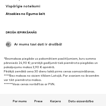
Jakas
Džemperi un adījumi
Vispārīgie noteikumi
Apakšveļa
Blūzes un tunikas
Atsakies no līguma šeit
Mēteļi
Svārki
Peldkostīmi
Ikdienas džemperi
Žaketes
Kombinezoni un sarafāni
DROŠA IEPIRKŠANĀS
Lieli izmēri
Apģērbs grūtniecēm
Svinības
Ekskluzīvi
 Ar mums tavi dati ir drošībā!
Pārstrāde
*Bezmaksas piegāde uz pakomātiem pasūtījumiem, kuru summa
APAVI
pārsniedz 24,90 €; pretējā gadījumā tiek piemērota piegādes un
pakalpojumu maksa 3,90 € apmērā.
Jaunumi
Šobrīd populāri
Pēdējā zemākā cena 30 dienu laikā pirms cenas samazināšanas.
****Bez maksas no visiem tīkliem Latvijā. Par zvaniem no ārzemēm
Brīvā laika apavi
Puszābaki
var tikt piemērota maksa.
Augstpapēžu apavi
Zābaki
******Visas cenas norādītas ar PVN.
Sandales
Kurpes
Sporta apavi
Laiviņas
Par mums
Prese
Karjera
Datu aizsardzība
Atvērti apavi
Mājas apavi