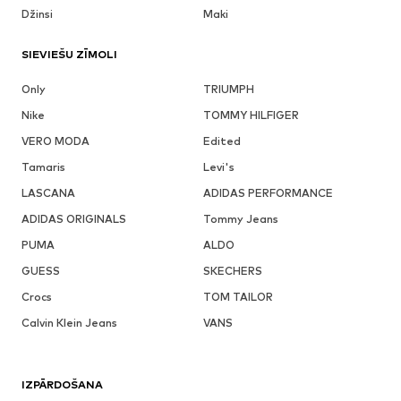
Džinsi
Maki
SIEVIEŠU ZĪMOLI
Only
TRIUMPH
Nike
TOMMY HILFIGER
VERO MODA
Edited
Tamaris
Levi's
LASCANA
ADIDAS PERFORMANCE
ADIDAS ORIGINALS
Tommy Jeans
PUMA
ALDO
GUESS
SKECHERS
Crocs
TOM TAILOR
Calvin Klein Jeans
VANS
IZPĀRDOŠANA