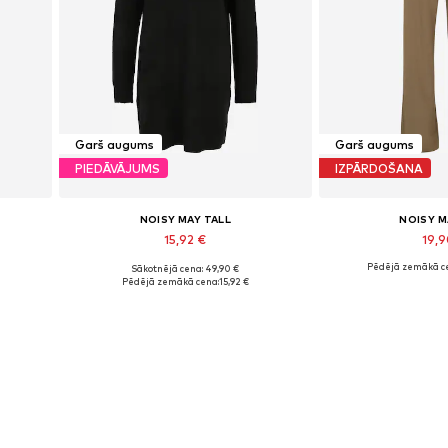
Garš augums
Garš augums
PIEDĀVĀJUMS
IZPĀRDOŠANA
NOISY MAY TALL
NOISY M
15,92 €
19,
Pēdējā zemākā c
Sākotnējā cena: 49,90 €
Pieejamie izmēri: XS
Pieejamie 
Pēdējā zemākā cena:
15,92 €
Pievienot grozam
Pievieno