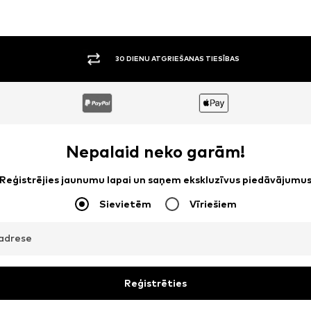
30 DIENU ATGRIEŠANAS TIESĪBAS
Nepalaid neko garām!
Reģistrējies jaunumu lapai un saņem ekskluzīvus piedāvājumu
Sievietēm
Vīriešiem
adrese
Reģistrēties