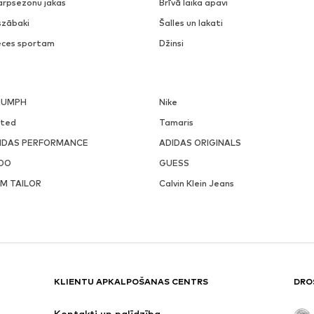
arpsezonu jakas
Brīvā laika apavi
szābaki
Šalles un lakati
eces sportam
Džinsi
IUMPH
Nike
ited
Tamaris
IDAS PERFORMANCE
ADIDAS ORIGINALS
DO
GUESS
M TAILOR
Calvin Klein Jeans
KLIENTU APKALPOŠANAS CENTRS
DRO
Kontakti un palīdzība