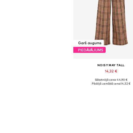
Garš augums
PIEDĀVĀJUMS
NOISY MAY TALL
14,32 €
Sākotnējā cena: 44,90 €
Pieejamie izmēri: 34
Pēdējā zemākā cena:
14,32 €
Pievienot grozam