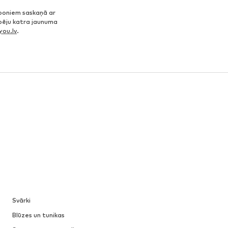
poniem saskaņā ar
spēju katra jaunuma
ou.lv
.
Svārki
Blūzes un tunikas