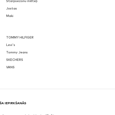
Starpsezonu mēteļi
Jostas
Maki
TOMMY HILFIGER
Levi's
Tommy Jeans
SKECHERS
VANS
ŠA IEPIRKŠANĀS