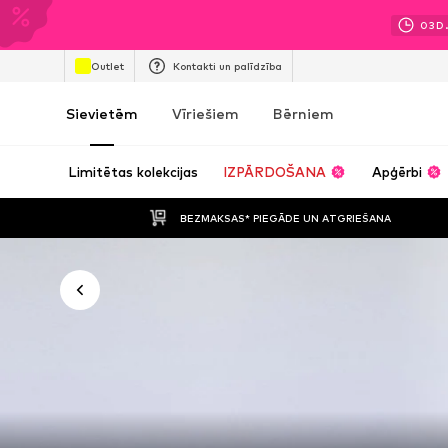
03
D
Outlet
Kontakti un palīdzība
Sievietēm
Vīriešiem
Bērniem
Limitētas kolekcijas
IZPĀRDOŠANA
Apģērbi
BEZMAKSAS* PIEGĀDE UN ATGRIEŠANA