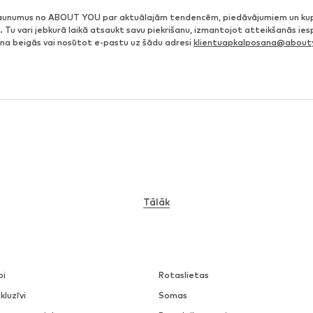
jaunumus no ABOUT YOU par aktuālajām tendencēm, piedāvājumiem un ku
. Tu vari jebkurā laikā atsaukt savu piekrišanu, izmantojot atteikšanās ie
ena beigās vai nosūtot e-pastu uz šādu adresi
klientuapkalposana@abouty
Tālāk
pi
Rotaslietas
kluzīvi
Somas