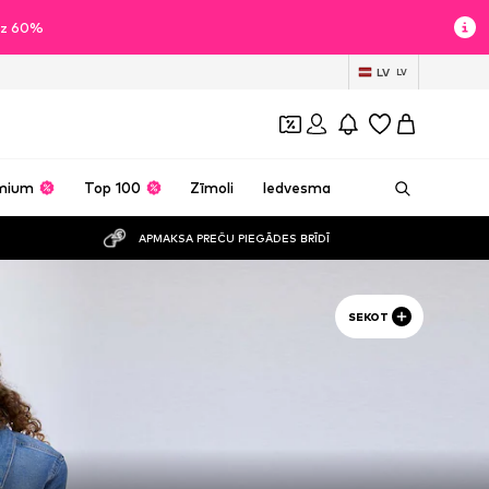
īdz 60%
LV
LV
mium
Top 100
Zīmoli
Iedvesma
APMAKSA PREČU PIEGĀDES BRĪDĪ
SEKOT