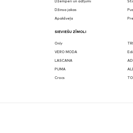
Džemperi un adījumi
St
Džinsa jakas
Pu
Apakšveļa
Pr
SIEVIEŠU ZĪMOLI
Only
TR
VERO MODA
Ed
LASCANA
AD
PUMA
AL
Crocs
TO