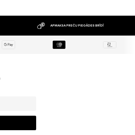
APMAKSA PREČU PIEGĀDES BRĪDĪ
s