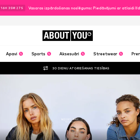
Vasaras izpārdošanas noslēgums: Piedāvājumi ar atlaidi l
.
16
H
35
M
26
S
ABOUT
YOU
Apavi
Sports
Aksesuāri
Streetwear
Pre
30 DIENU ATGRIEŠANAS TIESĪBAS