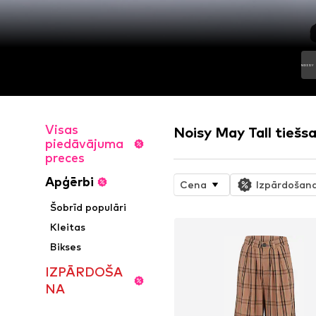
Visas
Noisy May Tall tiešsa
piedāvājuma
preces
Apģērbi
Cena
Izpārdošan
Šobrīd populāri
Kleitas
Bikses
IZPĀRDOŠA
NA