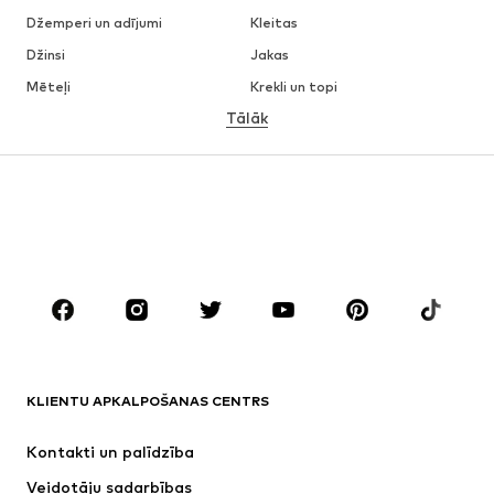
Džemperi un adījumi
Kleitas
Džinsi
Jakas
Mēteļi
Krekli un topi
Tālāk
Bikses
Apakšveļa
Svārki
Blūzes un tunikas
Ikdienas džemperi
Žaketes
Peldkostīmi
Kombinezoni un sarafāni
Lieli izmēri
Apģērbs grūtniecēm
Apavi
Sports
Aksesuāri
Premium
APĢĒRBI
KLIENTU APKALPOŠANAS CENTRS
Jaunumi
Šobrīd populāri
Kleitas
Džinsi
Kontakti un palīdzība
Krekli un topi
Bikses
Veidotāju sadarbības