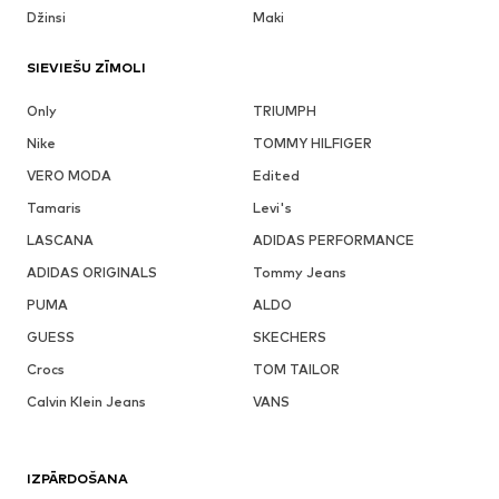
Džinsi
Maki
SIEVIEŠU ZĪMOLI
Only
TRIUMPH
Nike
TOMMY HILFIGER
VERO MODA
Edited
Tamaris
Levi's
LASCANA
ADIDAS PERFORMANCE
ADIDAS ORIGINALS
Tommy Jeans
PUMA
ALDO
GUESS
SKECHERS
Crocs
TOM TAILOR
Calvin Klein Jeans
VANS
IZPĀRDOŠANA