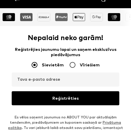
Nepalaid neko garām!
Reģistrējies jaunumu lapai un saņem ekskluzīvus
piedāvājumus
Sievietēm
Vīriešiem
Tava e-pasta adrese
Reģistrēties
Es vēlos saņemt jaunumus no ABOUT YOU par aktuālajām
tendencēm, piedāvājumiem un kuponiem saskaņā ar
Privātuma
politika
. Tu vari jebkurā laikā atsaukt savu piekrišanu, izmantojot