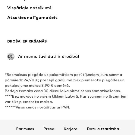
Jakas
Džemperi un adījumi
Vispārīgie noteikumi
Apakšveļa
Blūzes un tunikas
Atsakies no līguma šeit
Mēteļi
Svārki
Peldkostīmi
Ikdienas džemperi
Žaketes
Kombinezoni un sarafāni
DROŠA IEPIRKŠANĀS
Lieli izmēri
Apģērbs grūtniecēm
Svinības
Ekskluzīvi
 Ar mums tavi dati ir drošībā!
Pārstrāde
*Bezmaksas piegāde uz pakomātiem pasūtījumiem, kuru summa
APAVI
pārsniedz 24,90 €; pretējā gadījumā tiek piemērota piegādes un
pakalpojumu maksa 3,90 € apmērā.
Jaunumi
Šobrīd populāri
Pēdējā zemākā cena 30 dienu laikā pirms cenas samazināšanas.
****Bez maksas no visiem tīkliem Latvijā. Par zvaniem no ārzemēm
Brīvā laika apavi
Puszābaki
var tikt piemērota maksa.
Augstpapēžu apavi
Zābaki
******Visas cenas norādītas ar PVN.
Sandales
Kurpes
Sporta apavi
Laiviņas
Par mums
Prese
Karjera
Datu aizsardzība
Atvērti apavi
Mājas apavi