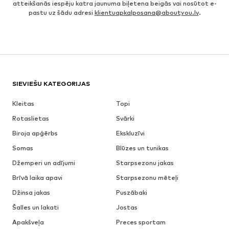
atteikšanās iespēju katra jaunuma biļetena beigās vai nosūtot e-
pastu uz šādu adresi
klientuapkalposana@aboutyou.lv
.
SIEVIEŠU KATEGORIJAS
Kleitas
Topi
Rotaslietas
Svārki
Biroja apģērbs
Ekskluzīvi
Somas
Blūzes un tunikas
Džemperi un adījumi
Starpsezonu jakas
Brīvā laika apavi
Starpsezonu mēteļi
Džinsa jakas
Puszābaki
Šalles un lakati
Jostas
Apakšveļa
Preces sportam