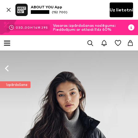
ABOUT YOU App
Uz lietotni
(152 700)
Vasaras izpārdošanas noslēgums:
03
D.
00
H
14
M
27
S
Piedāvājumi ar atlaidi līdz 60%
Izpārdošana