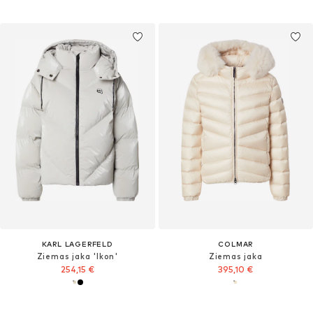
KARL LAGERFELD
COLMAR
Ziemas jaka 'Ikon'
Ziemas jaka
254,15 €
395,10 €