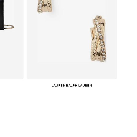
LAUREN RALPH LAUREN
Pieejamie izmēri:
Pievienot grozam