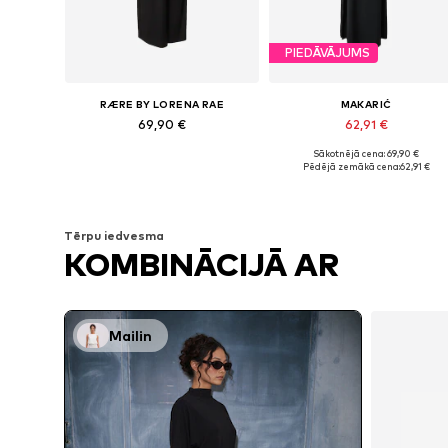
PIEDĀVĀJUMS
RÆRE BY LORENA RAE
MAKARIĆ
69,90 €
62,91 €
Sākotnējā cena: 69,90 €
Pieejamie izmēri: 34, 36, 38, 40, 42, 44
Pieejamie izmēri:
Pēdējā zemākā cena:
62,91 €
Pievienot grozam
Pievienot grozam
Tērpu iedvesma
KOMBINĀCIJĀ AR
Mailin