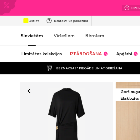
02
D
Outlet
Kontakti un palīdzība
Sievietēm
Vīriešiem
Bērniem
Limitētas kolekcijas
IZPĀRDOŠANA
Apģērbi
BEZMAKSAS* PIEGĀDE UN ATGRIEŠANA
Garš aug
Ekskluzīvs