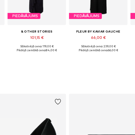
PIEDĀVĀJUMS
PIEDĀVĀJUMS
& OTHER STORIES
FLEUR BY KAVIAR GAUCHE
101,15 €
66,00 €
Sākotnējā cena: 119,00 €
Sākotnējā cena: 239,00 €
 34, 36, 38, 40, 42, 44
Pieejamie izmēri: 34, 36, 38, 40
Pieejamie izmēri: 34, 36, 38, 40, 42, 44
Pēdējā zemākā cena:
84,00 €
Pēdējā zemākā cena:
66,00 €
Pievienot grozam
Pievienot grozam