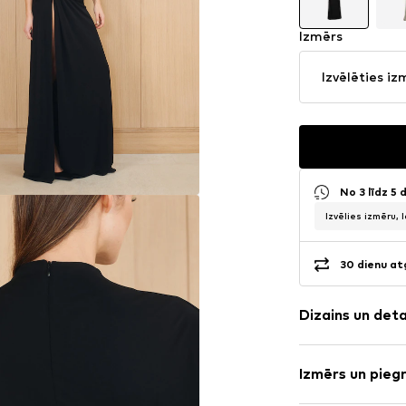
Izmērs
Izvēlēties iz
No 3 līdz 5
Izvēlies izmēru, 
30 dienu at
Dizains un det
Vienkrāsas
Izmērs un pieg
Preces Nr.
LOR0