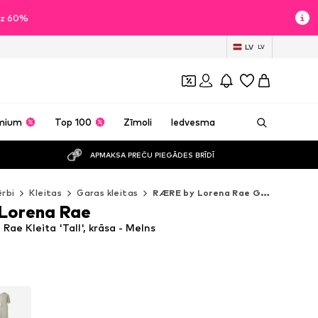
īdz 60%
LV
LV
mium
Top 100
Zīmoli
Iedvesma
APMAKSA PREČU PIEGĀDES BRĪDĪ
rbi
Kleitas
Garas kleitas
RÆRE by Lorena Rae Garas kleitas
Lorena Rae
ae Kleita 'Tall', krāsa - Melns