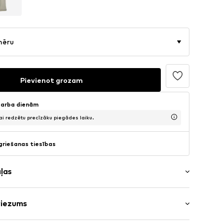
mēru
Pievienot grozam
 darba dienām
lai redzētu precīzāku piegādes laiku.
griešanas tiesības
aļas
riezums
574001000001