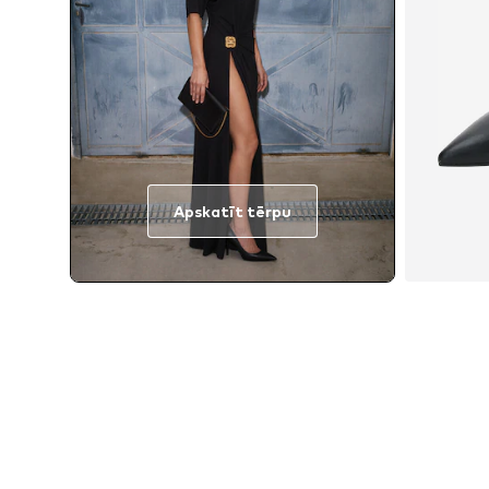
Apskatīt tērpu