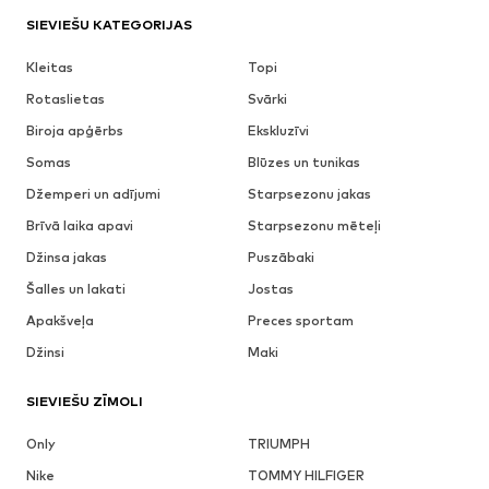
SIEVIEŠU KATEGORIJAS
Kleitas
Topi
Rotaslietas
Svārki
Biroja apģērbs
Ekskluzīvi
Somas
Blūzes un tunikas
Džemperi un adījumi
Starpsezonu jakas
Brīvā laika apavi
Starpsezonu mēteļi
Džinsa jakas
Puszābaki
Šalles un lakati
Jostas
Apakšveļa
Preces sportam
Džinsi
Maki
SIEVIEŠU ZĪMOLI
Only
TRIUMPH
Nike
TOMMY HILFIGER