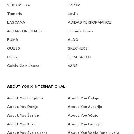
VERO MODA
Edited
Tamaris
Levi's
LASCANA
ADIDAS PERFORMANCE
ADIDAS ORIGINALS
Tommy Jeans
PUMA
ALDO
GUESS
SKECHERS
Crocs
TOM TAILOR
Calvin Klein Jeans
VANS
ABOUT YOU X INTERNATIONAL
About You Bulgārija
About You Čehija
About You Dānija
About You Austrija
About You Šveice
About You Vācija
About You Kipra
About You Grieķija
About You Šveice (en)
About You Vācija (angļu val.)