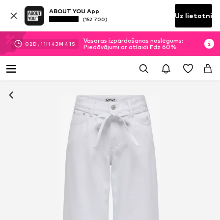
ABOUT YOU App
Uz lietotni
(152 700)
Vasaras izpārdošanas noslēgums:
02
D.
11
H
43
M
40
S
Piedāvājumi ar atlaidi līdz 60%