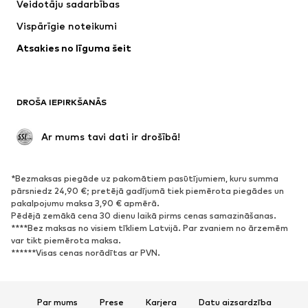
Veidotāju sadarbības
Jakas
Džemperi un adījumi
Vispārīgie noteikumi
Apakšveļa
Blūzes un tunikas
Atsakies no līguma šeit
Mēteļi
Svārki
Peldkostīmi
Ikdienas džemperi
Žaketes
Kombinezoni un sarafāni
DROŠA IEPIRKŠANĀS
Lieli izmēri
Apģērbs grūtniecēm
Svinības
Ekskluzīvi
 Ar mums tavi dati ir drošībā!
Pārstrāde
*Bezmaksas piegāde uz pakomātiem pasūtījumiem, kuru summa
APAVI
pārsniedz 24,90 €; pretējā gadījumā tiek piemērota piegādes un
pakalpojumu maksa 3,90 € apmērā.
Jaunumi
Šobrīd populāri
Pēdējā zemākā cena 30 dienu laikā pirms cenas samazināšanas.
****Bez maksas no visiem tīkliem Latvijā. Par zvaniem no ārzemēm
Brīvā laika apavi
Puszābaki
var tikt piemērota maksa.
Augstpapēžu apavi
Zābaki
******Visas cenas norādītas ar PVN.
Sandales
Kurpes
Sporta apavi
Laiviņas
Par mums
Prese
Karjera
Datu aizsardzība