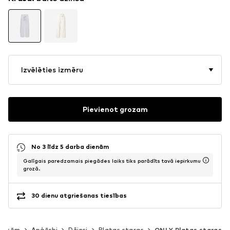
Izvēlēties izmēru
Pievienot grozam
No 3 līdz 5 darba dienām
Galīgais paredzamais piegādes laiks tiks parādīts tavā iepirkumu
grozā.
30 dienu atgriešanas tiesības
vietēm
Apģērbi
Džinsi
Platas staras
ONLY Platas staras