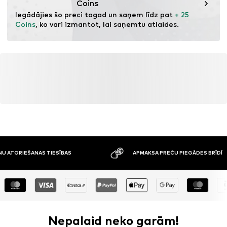
Coins
Iegādājies šo preci tagad un saņem līdz pat 
+ 25 
Coins
, ko vari izmantot, lai saņemtu atlaides.
ATGRIEŠANAS TIESĪBAS
APMAKSA PREČU PIEGĀDES BRĪDĪ
Nepalaid neko garām!