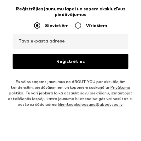
Reģistrējies jaunumu lapai un saņem ekskluzīvus
piedāvājumus
Sievietēm
Vīriešiem
Tava e-pasta adrese
Reģistrēties
Es vēlos saņemt jaunumus no ABOUT YOU par aktuālajām
tendencēm, piedāvājumiem un kuponiem saskaņā ar
Privātuma
politika
. Tu vari jebkurā laikā atsaukt savu piekrišanu, izmantojot
atteikšanās iespēju katra jaunuma biļetena beigās vai nosūtot e-
pastu uz šādu adresi
klientuapkalposana@aboutyou.lv
.