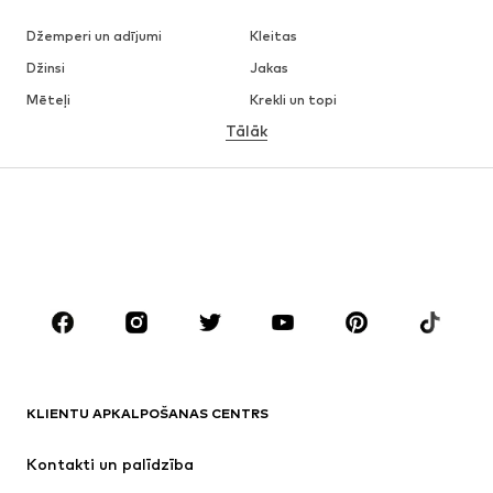
Džemperi un adījumi
Kleitas
Džinsi
Jakas
Mēteļi
Krekli un topi
Tālāk
Bikses
Apakšveļa
Svārki
Blūzes un tunikas
Ikdienas džemperi
Žaketes
Peldkostīmi
Kombinezoni un sarafāni
Lieli izmēri
Apģērbs grūtniecēm
Apavi
Sports
Aksesuāri
Premium
APĢĒRBI
KLIENTU APKALPOŠANAS CENTRS
Jaunumi
Šobrīd populāri
Kleitas
Džinsi
Kontakti un palīdzība
Krekli un topi
Bikses