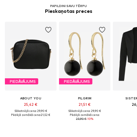
PAPILDINI SAVU TĒRPU
Pieskaņotas preces
PIEDĀVĀJUMS
PIEDĀVĀJUMS
ABOUT YOU
PILGRIM
SISTE
25,42 €
21,51 €
26
Sākotnējā cena: 29,90 €
Sākotnējā cena: 29,90 €
Pēdējā zemākā cena:
21,52 €
Pēdējā zemākā cena:
23,90 €
-10%