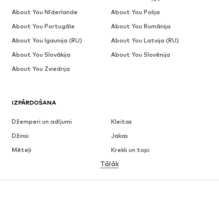
About You Nīderlande
About You Polija
About You Portugāle
About You Rumānija
About You Igaunija (RU)
About You Latvija (RU)
About You Slovākija
About You Slovēnija
About You Zviedrija
IZPĀRDOŠANA
Džemperi un adījumi
Kleitas
Džinsi
Jakas
Mēteļi
Krekli un topi
Tālāk
Bikses
Apakšveļa
Svārki
Blūzes un tunikas
Ikdienas džemperi
Žaketes
Peldkostīmi
Kombinezoni un sarafāni