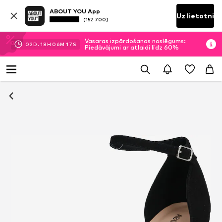
ABOUT YOU App
Uz lietotni
(152 700)
Vasaras izpārdošanas noslēgums:
02
D.
18
H
06
M
16
S
Piedāvājumi ar atlaidi līdz 60%