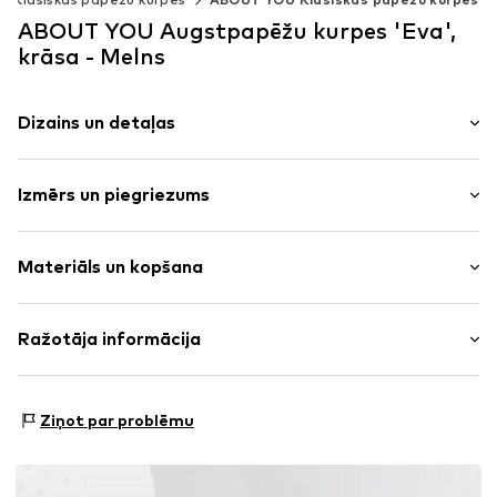
ABOUT YOU Augstpapēžu kurpes 'Eva',
krāsa - Melns
Dizains un detaļas
Vienkrāsas
Izmērs un piegriezums
Konusveida papēdis
Apaļš purngals
Papēža augstums: Vidējs papēdis (3–7 cm)
Ādas imitācija
Materiāls un kopšana
Izmēru tabula
Preces Nr.
AYO4213001000001
Virsmateriāls: Sintētika
Ražotāja informācija
Odere un zolīte: Sintētika
ABOUT YOU SE & CO KG
Skriešanas apavu zole: Plastmasa
Domstrasse 10
Ziņot par problēmu
20095 Hamburg
DE
www.aboutyou.com