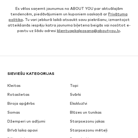
Es vēlos saņemt jaunumus no ABOUT YOU par aktuālajām
tendencēm, piedāvājumiem un kuponiem saskaņā ar
Privātuma
politika
. Tu vari jebkurā laikā atsaukt savu piekrišanu, izmantojot
atteikšanās iespēju katra jaunuma biļetena beigās vai nosūtot e-
pastu uz šādu adresi
klientuapkalposana@aboutyou.lv
.
SIEVIEŠU KATEGORIJAS
Kleitas
Topi
Rotaslietas
Svārki
Biroja apģērbs
Ekskluzīvi
Somas
Blūzes un tunikas
Džemperi un adījumi
Starpsezonu jakas
Brīvā laika apavi
Starpsezonu mēteļi