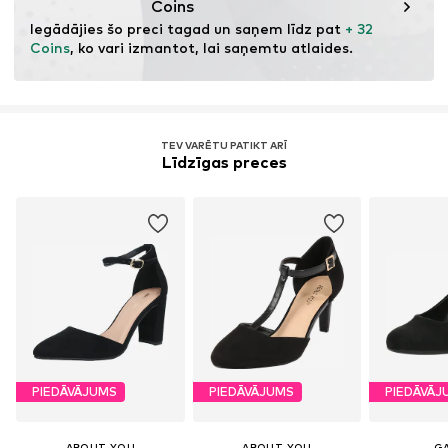
Coins
Iegādājies šo preci tagad un saņem līdz pat 
+ 32 
Coins
, ko vari izmantot, lai saņemtu atlaides.
TEV VARĒTU PATIKT ARĪ
Līdzīgas preces
PIEDĀVĀJUMS
PIEDĀVĀJUMS
PIEDĀVĀJ
ABOUT YOU
ABOUT YOU
G