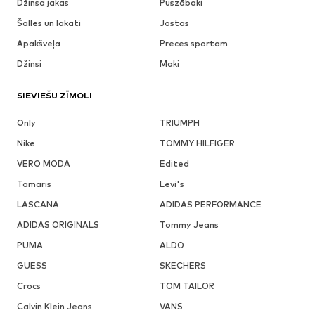
Džinsa jakas
Puszābaki
Šalles un lakati
Jostas
Apakšveļa
Preces sportam
Džinsi
Maki
SIEVIEŠU ZĪMOLI
Only
TRIUMPH
Nike
TOMMY HILFIGER
VERO MODA
Edited
Tamaris
Levi's
LASCANA
ADIDAS PERFORMANCE
ADIDAS ORIGINALS
Tommy Jeans
PUMA
ALDO
GUESS
SKECHERS
Crocs
TOM TAILOR
Calvin Klein Jeans
VANS