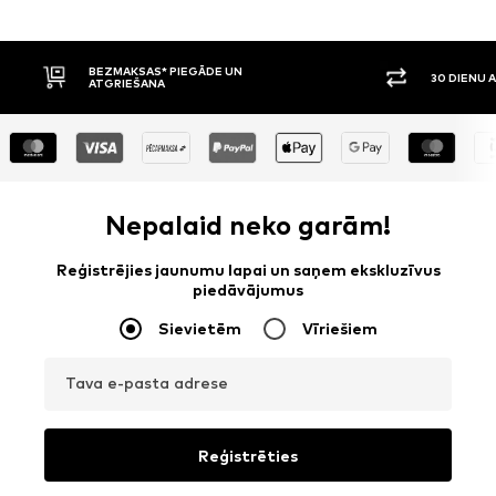
BEZMAKSAS* PIEGĀDE UN
30 DIENU 
ATGRIEŠANA
Nepalaid neko garām!
Reģistrējies jaunumu lapai un saņem ekskluzīvus
piedāvājumus
Sievietēm
Vīriešiem
Tava e-pasta adrese
Reģistrēties