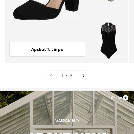
Apskatīt tērpu
1
/
9
Sekot
VAIRĀK NO