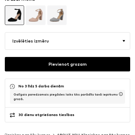
Izvēlēties izmēru
Pievienot grozam
No 3 līdz 5 darba dienām
Galīgais paredzamais piegādes laiks tiks parādīts tavā iepirkumu
grozā.
30 dienu atgriešanas tiesības
Klasiskas papēžu kurpes
ABOUT YOU Klasiskas papēžu kurpes