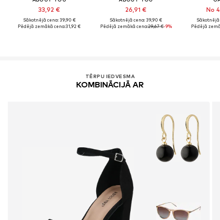
33,92 €
26,91 €
No 4
Sākotnējā cena: 39,90 €
Sākotnējā cena: 39,90 €
Sākotnējā 
Pēdējā zemākā cena:
31,92 €
Pēdējā zemākā cena:
29,67 €
-9%
Pēdējā zemā
TĒRPU IEDVESMA
KOMBINĀCIJĀ AR