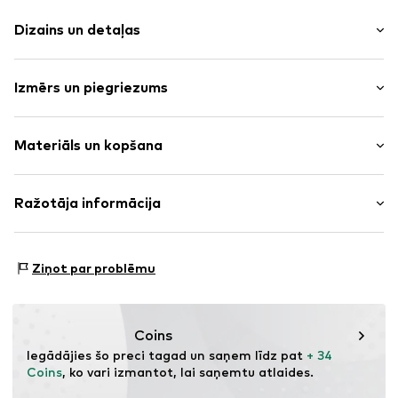
Dizains un detaļas
Vienkrāsas
Izmērs un piegriezums
Sānu kabatas
Vientoņa šuves
Garums: 7/8 garums
Elastīgā saite
Materiāls un kopšana
Piegriezums: Standarta
Ķermeņa garums: Vidēja jostasvieta
Preces Nr.
AIO0174001000001
Materiāls: 100% Poliamīds - PA
Ražotāja informācija
Izmēru tabula
Izcelsmes valsts: Bulgārija
BALAKNTEX LTD
Nav piemērots veļas žāvētajam
77. ‘’AL STAMBOLIISKI’’ STR.
Ziņot par problēmu
Negludināt ar karstu
2700 BLAGOEVGRAD
30 °C smalka veļa
BG
info@balkantex.bg
Coins
Iegādājies šo preci tagad un saņem līdz pat 
+ 34 
Coins
, ko vari izmantot, lai saņemtu atlaides.