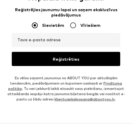
Reģistrējies jaunumu lapai un saņem ekskluzīvus
piedāvājumus
Sievietēm
Vīriešiem
Tava e-pasta adrese
Reģistrēties
Es vēlos saņemt jaunumus no ABOUT YOU par aktuālajām
tendencēm, piedāvājumiem un kuponiem saskaņā ar
Privātuma
politika
. Tu vari jebkurā laikā atsaukt savu piekrišanu, izmantojot
atteikšanās iespēju katra jaunuma biļetena beigās vai nosūtot e-
pastu uz šādu adresi
klientuapkalposana@aboutyou.lv
.