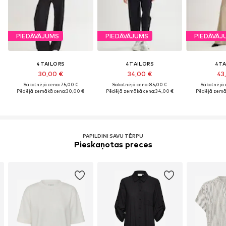
PIEDĀVĀJUMS
PIEDĀVĀJUMS
PIEDĀVĀJ
4TAILORS
4TAILORS
4TA
30,00 €
34,00 €
43
Sākotnējā cena: 75,00 €
Sākotnējā cena: 85,00 €
Sākotnējā 
Pēdējā zemākā cena:
30,00 €
Pēdējā zemākā cena:
34,00 €
Pēdējā zemā
PAPILDINI SAVU TĒRPU
Pieskaņotas preces