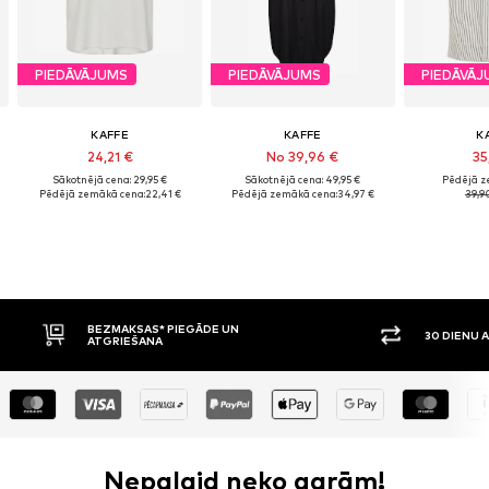
PIEDĀVĀJUMS
PIEDĀVĀJUMS
PIEDĀVĀJ
KAFFE
KAFFE
K
24,21 €
No 39,96 €
35
Sākotnējā cena: 29,95 €
Sākotnējā cena: 49,95 €
Pēdējā z
Pēdējā zemākā cena:
22,41 €
Pēdējā zemākā cena:
34,97 €
39,9
BEZMAKSAS* PIEGĀDE UN
30 DIENU ATGRIEŠANAS 
ATGRIEŠANA
Nepalaid neko garām!