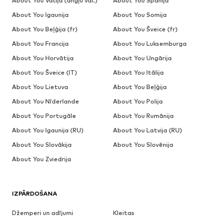
About You Vācija (angļu val.)
About You Spānija
About You Igaunija
About You Somija
About You Beļģija (fr)
About You Šveice (fr)
About You Francija
About You Luksemburga
About You Horvātija
About You Ungārija
About You Šveice (IT)
About You Itālija
About You Lietuva
About You Beļģija
About You Nīderlande
About You Polija
About You Portugāle
About You Rumānija
About You Igaunija (RU)
About You Latvija (RU)
About You Slovākija
About You Slovēnija
About You Zviedrija
IZPĀRDOŠANA
Džemperi un adījumi
Kleitas