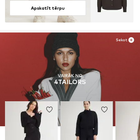
Apskatīt tērpu
Sekot
VAIRĀK NO
4TAILORS