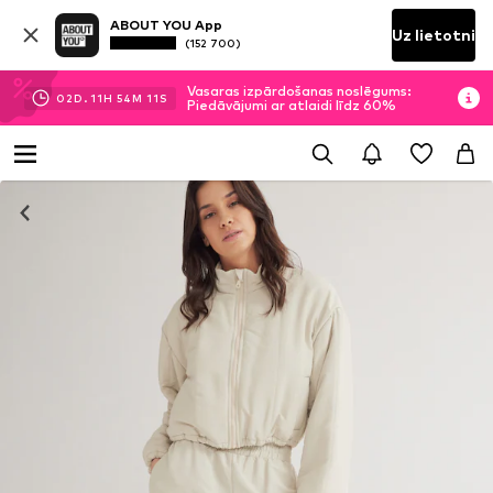
ABOUT YOU App
Uz lietotni
(152 700)
Vasaras izpārdošanas noslēgums:
02
D.
11
H
54
M
10
S
Piedāvājumi ar atlaidi līdz 60%