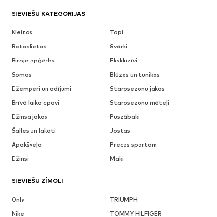
SIEVIEŠU KATEGORIJAS
Kleitas
Topi
Rotaslietas
Svārki
Biroja apģērbs
Ekskluzīvi
Somas
Blūzes un tunikas
Džemperi un adījumi
Starpsezonu jakas
Brīvā laika apavi
Starpsezonu mēteļi
Džinsa jakas
Puszābaki
Šalles un lakati
Jostas
Apakšveļa
Preces sportam
Džinsi
Maki
SIEVIEŠU ZĪMOLI
Only
TRIUMPH
Nike
TOMMY HILFIGER