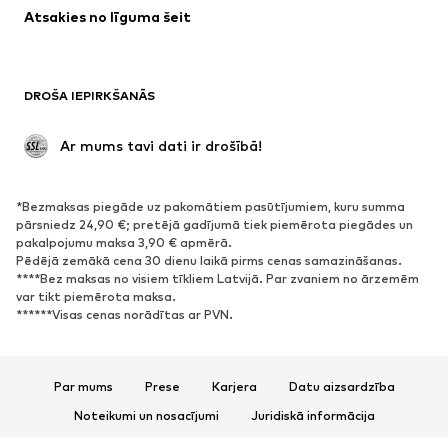
Atsakies no līguma šeit
Mēteļi
Svārki
Peldkostīmi
Ikdienas džemperi
Žaketes
Kombinezoni un sarafāni
DROŠA IEPIRKŠANĀS
Lieli izmēri
Apģērbs grūtniecēm
Svinības
Ekskluzīvi
 Ar mums tavi dati ir drošībā!
Pārstrāde
*Bezmaksas piegāde uz pakomātiem pasūtījumiem, kuru summa
APAVI
pārsniedz 24,90 €; pretējā gadījumā tiek piemērota piegādes un
pakalpojumu maksa 3,90 € apmērā.
Jaunumi
Šobrīd populāri
Pēdējā zemākā cena 30 dienu laikā pirms cenas samazināšanas.
****Bez maksas no visiem tīkliem Latvijā. Par zvaniem no ārzemēm
Brīvā laika apavi
Puszābaki
var tikt piemērota maksa.
Augstpapēžu apavi
Zābaki
******Visas cenas norādītas ar PVN.
Sandales
Kurpes
Sporta apavi
Laiviņas
Par mums
Prese
Karjera
Datu aizsardzība
Atvērti apavi
Mājas apavi
Noteikumi un nosacījumi
Juridiskā informācija
Ekskluzīvi
Piekļūstamība
Preču drošība