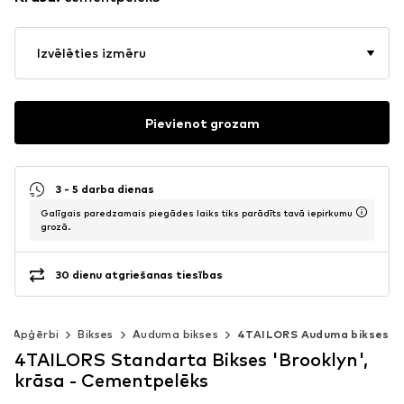
Izvēlēties izmēru
Pievienot grozam
3 - 5 darba dienas
Galīgais paredzamais piegādes laiks tiks parādīts tavā iepirkumu
grozā.
30 dienu atgriešanas tiesības
Apģērbi
Bikses
Auduma bikses
4TAILORS Auduma bikses
4TAILORS Standarta Bikses 'Brooklyn',
krāsa - Cementpelēks