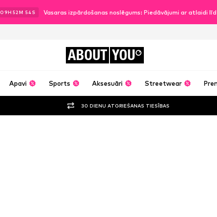
Vasaras izpārdošanas noslēgums: Piedāvājumi ar atlaidi l
09
H
52
M
53
S
ABOUT
YOU
Apavi
Sports
Aksesuāri
Streetwear
Pre
30 DIENU ATGRIEŠANAS TIESĪBAS
Priya tērps