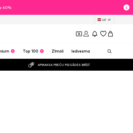
īdz 60%
LV
LV
mium
Top 100
Zīmoli
Iedvesma
APMAKSA PREČU PIEGĀDES BRĪDĪ