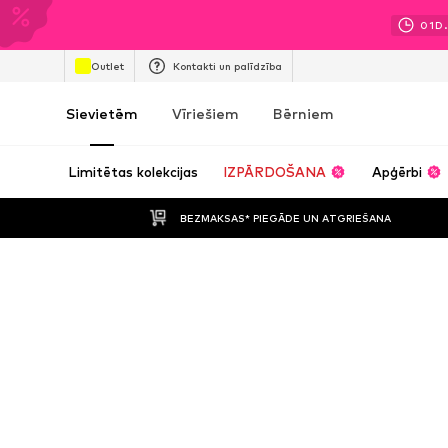
01
D.
Outlet
Kontakti un palīdzība
Sievietēm
Vīriešiem
Bērniem
Limitētas kolekcijas
IZPĀRDOŠANA
Apģērbi
BEZMAKSAS* PIEGĀDE UN ATGRIEŠANA