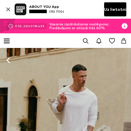
ABOUT YOU App
Uz lietotni
(152 700)
Vasaras izpārdošanas noslēgums:
01
D.
23
H
01
M
42
S
Piedāvājumi ar atlaidi līdz 60%