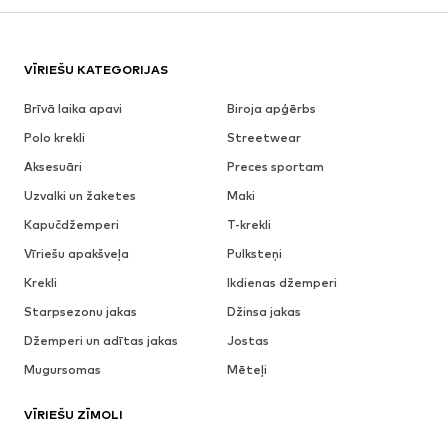
VĪRIEŠU KATEGORIJAS
Brīvā laika apavi
Biroja apģērbs
Polo krekli
Streetwear
Aksesuāri
Preces sportam
Uzvalki un žaketes
Maki
Kapučdžemperi
T-krekli
Vīriešu apakšveļa
Pulksteņi
Krekli
Ikdienas džemperi
Starpsezonu jakas
Džinsa jakas
Džemperi un adītas jakas
Jostas
Mugursomas
Mēteļi
VĪRIEŠU ZĪMOLI