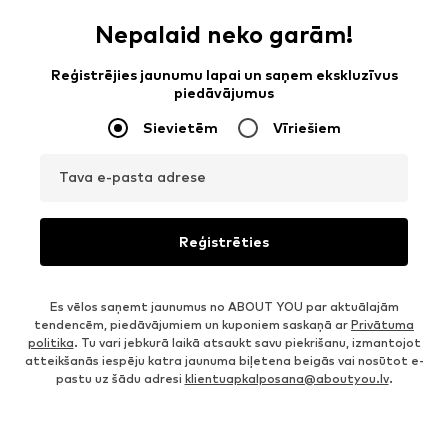
Nepalaid neko garām!
Reģistrējies jaunumu lapai un saņem ekskluzīvus
piedāvājumus
Sievietēm
Vīriešiem
Tava e-pasta adrese
Reģistrēties
Es vēlos saņemt jaunumus no ABOUT YOU par aktuālajām
tendencēm, piedāvājumiem un kuponiem saskaņā ar
Privātuma
politika
. Tu vari jebkurā laikā atsaukt savu piekrišanu, izmantojot
atteikšanās iespēju katra jaunuma biļetena beigās vai nosūtot e-
pastu uz šādu adresi
klientuapkalposana@aboutyou.lv
.