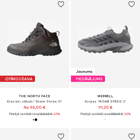
Jaunums
IZPĀRDOŠANA
PIEDĀVĀJUMS
THE NORTH FACE
MERRELL
Klasiski zābaki 'Storm Strike III'
Kurpes 'MOAB SPEED 2'
No 96,00 €
111,20 €
Pēdējā zemākā cena:
120,00 €
-20%
Pēdējā zemākā cena:
139,00 €
-20%