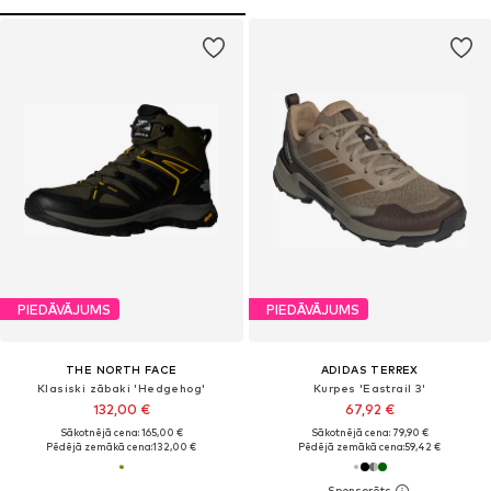
PIEDĀVĀJUMS
PIEDĀVĀJUMS
THE NORTH FACE
ADIDAS TERREX
Klasiski zābaki 'Hedgehog'
Kurpes 'Eastrail 3'
132,00 €
67,92 €
Sākotnējā cena: 165,00 €
Sākotnējā cena: 79,90 €
Pēdējā zemākā cena:
132,00 €
Pēdējā zemākā cena:
59,42 €