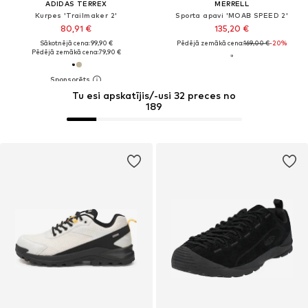
ADIDAS TERREX
MERRELL
Kurpes 'Trailmaker 2'
Sporta apavi 'MOAB SPEED 2'
80,91 €
135,20 €
Sākotnējā cena: 99,90 €
Pēdējā zemākā cena:
169,00 €
-20%
Pēdējā zemākā cena:
79,90 €
Tu esi apskatījis/-usi 32 preces no
189