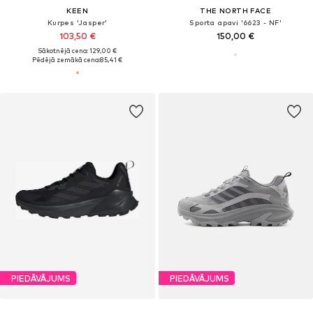
KEEN
THE NORTH FACE
Kurpes 'Jasper'
Sporta apavi '6623 - NF'
103,50 €
150,00 €
Sākotnējā cena: 129,00 €
Pēdējā zemākā cena:
85,41 €
PIEDĀVĀJUMS
PIEDĀVĀJUMS