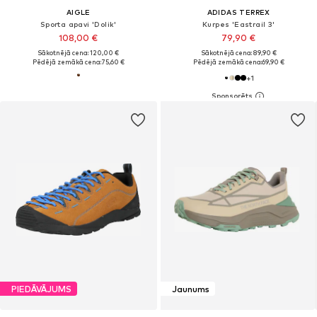
AIGLE
ADIDAS TERREX
Sporta apavi 'Dolik'
Kurpes 'Eastrail 3'
108,00 €
79,90 €
Sākotnējā cena: 120,00 €
Sākotnējā cena: 89,90 €
Pēdējā zemākā cena:
75,60 €
Pēdējā zemākā cena:
69,90 €
+
1
PIEDĀVĀJUMS
Jaunums