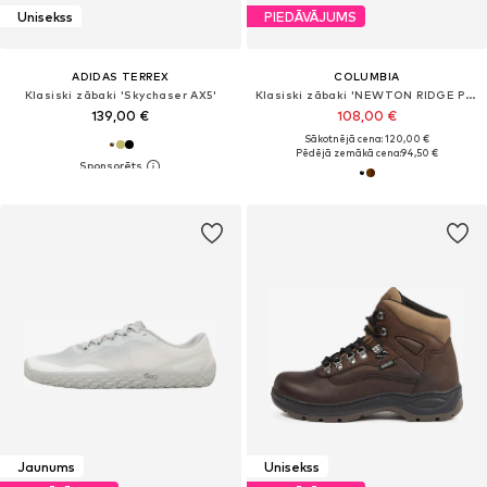
Unisekss
PIEDĀVĀJUMS
ADIDAS TERREX
COLUMBIA
Klasiski zābaki 'Skychaser AX5'
Klasiski zābaki 'NEWTON RIDGE PLUS II'
139,00 €
108,00 €
Sākotnējā cena: 120,00 €
Pēdējā zemākā cena:
94,50 €
Jaunums
Unisekss