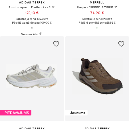
ADIDAS TERREX
MERRELL
Sporta apavi 'Trailmaker 2.0'
Kurpes 'SPEED STRIKE 2'
125,10 €
74,90 €
Sākotnējā cena: 139,00 €
Sākotnējā cena: 99,90 €
Pēdējā zemākā cena:
109,00 €
Pēdējā zemākā cena:
59,92 €
PIEDĀVĀJUMS
Jaunums
ADIDAS TERREX
ADIDAS TERREX