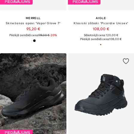
PIEDĀVĀJUMS
PIEDĀVĀJUMS
MERRELL
AIGLE
Skriešanas apavi 'Vapor Glove 7'
Klasiski zābaki 'Picardie Unisex'
95,20 €
108,00 €
Pēdējā zemākā cena:
119,00 €
-20%
Sākotnējā cena: 120,00 €
Pēdējā zemākā cena:
108,00 €
PIEDĀVĀJUMS