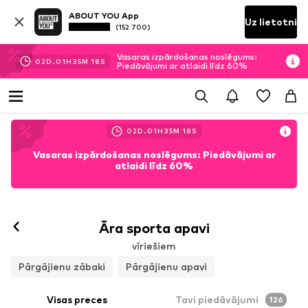
ABOUT YOU App
Uz lietotni
(152 700)
Vasaras izpārdošanas noslēgums:
02
D.
01
H
35
M
16
S
Piedāvājumi ar atlaidi līdz 60%
02
D.
01
H
35
M
16
S
Vasaras izpārdošanas noslēgums: Piedāvājumi ar
atlaidi līdz 60%
Āra sporta apavi
vīriešiem
Pārgājienu zābaki
Pārgājienu apavi
Visas preces
Tavi piedāvājumi
126