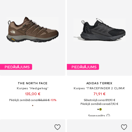
PIEDĀVĀJUMS
PIEDĀVĀJUMS
THE NORTH FACE
ADIDAS TERREX
Kurpes 'Hedgehog'
Kurpes 'TRACEFINDER 2 CLIMA'
135,00 €
71,91 €
Pēdējā zemākā cena:
150,00 €
-10%
Sākotnējā cena: 89,90 €
Pēdējā zemākā cena:
67,92 €