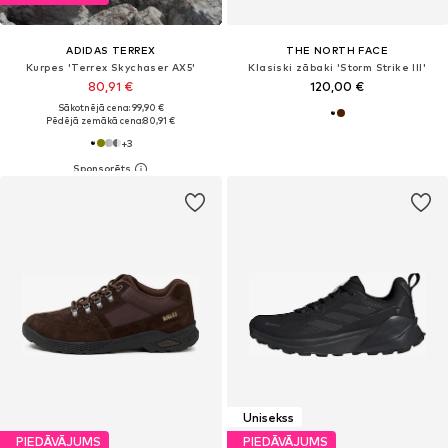
ADIDAS TERREX
THE NORTH FACE
Kurpes 'Terrex Skychaser AX5'
Klasiski zābaki 'Storm Strike III'
80,91 €
120,00 €
Sākotnējā cena: 99,90 €
Pēdējā zemākā cena:
80,91 €
+
3
Unisekss
PIEDĀVĀJUMS
PIEDĀVĀJUMS