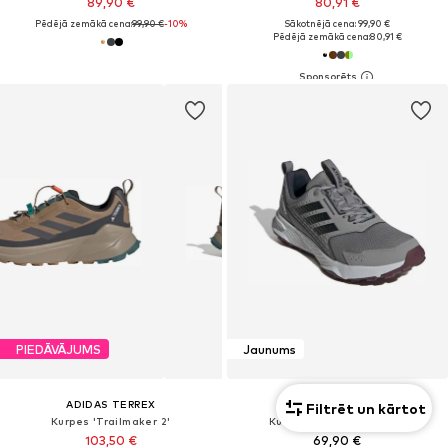
89,90 €
80,91 €
Pēdējā zemākā cena:
99,90 €
-10%
Sākotnējā cena: 99,90 €
Pēdējā zemākā cena:
80,91 €
PIEDĀVĀJUMS
Jaunums
ADIDAS TERREX
ADIDAS TERREX
Filtrēt un kārtot
Kurpes 'Trailmaker 2'
Kurpes 'TRACEFINDER 2'
103,50 €
69,90 €