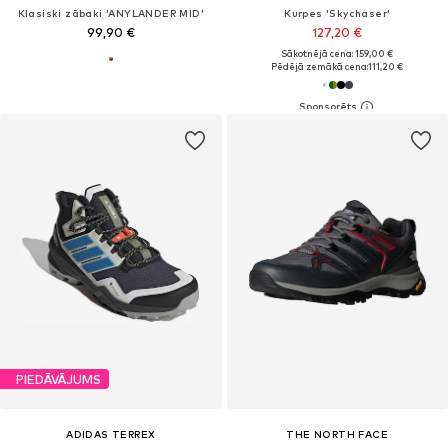
Klasiski zābaki 'ANYLANDER MID'
Kurpes 'Skychaser'
99,90 €
127,20 €
Sākotnējā cena: 159,00 €
Pēdējā zemākā cena:
111,20 €
PIEDĀVĀJUMS
ADIDAS TERREX
THE NORTH FACE