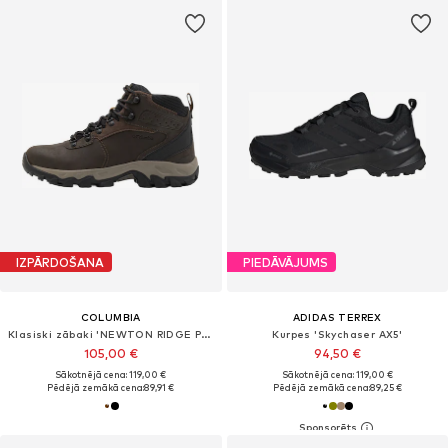
IZPĀRDOŠANA
PIEDĀVĀJUMS
COLUMBIA
ADIDAS TERREX
Klasiski zābaki 'NEWTON RIDGE PLUS II'
Kurpes 'Skychaser AX5'
105,00 €
94,50 €
Sākotnējā cena: 119,00 €
Sākotnējā cena: 119,00 €
Pēdējā zemākā cena:
89,91 €
Pēdējā zemākā cena:
89,25 €