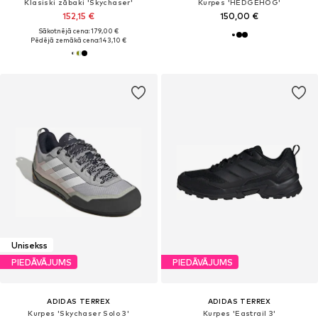
Klasiski zābaki 'Skychaser'
Kurpes 'HEDGEHOG'
152,15 €
150,00 €
Sākotnējā cena: 179,00 €
Pēdējā zemākā cena:
143,10 €
Unisekss
PIEDĀVĀJUMS
PIEDĀVĀJUMS
ADIDAS TERREX
ADIDAS TERREX
Kurpes 'Skychaser Solo 3'
Kurpes 'Eastrail 3'