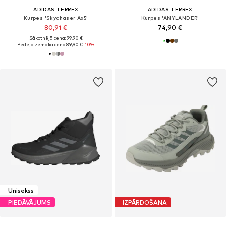
ADIDAS TERREX
ADIDAS TERREX
Kurpes 'Skychaser Ax5'
Kurpes 'ANYLANDER'
80,91 €
74,90 €
Sākotnējā cena: 99,90 €
Pēdējā zemākā cena:
89,90 €
-10%
Unisekss
PIEDĀVĀJUMS
IZPĀRDOŠANA