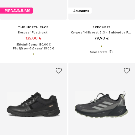
PIEDĀVĀJUMS
Jaunums
THE NORTH FACE
SKECHERS
Kurpes 'Fasttrack'
Kurpes 'Hillcrest 2.0 - Sabbaday Falls'
135,00 €
79,90 €
Sākotnējā cena: 150,00 €
Pēdējā zemākā cena:
135,00 €