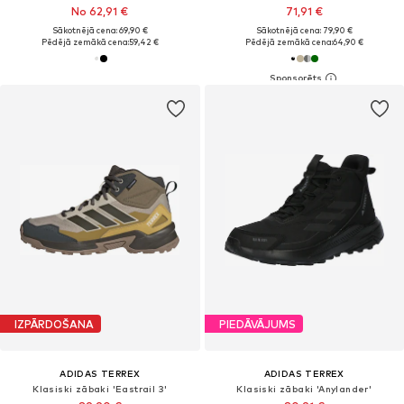
No 62,91 €
71,91 €
Sākotnējā cena: 69,90 €
Sākotnējā cena: 79,90 €
Pēdējā zemākā cena:
59,42 €
Pēdējā zemākā cena:
64,90 €
IZPĀRDOŠANA
PIEDĀVĀJUMS
ADIDAS TERREX
ADIDAS TERREX
Klasiski zābaki 'Eastrail 3'
Klasiski zābaki 'Anylander'