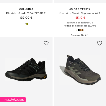
COLUMBIA
ADIDAS TERREX
Klasiski zābaki 'PEAKFREAK 3'
Klasiski zābaki 'Skychaser AX5'
139,00 €
125,10 €
Sākotnējā cena: 139,00 €
Pēdējā zemākā cena:
125,00 €
PIEDĀVĀJUMS