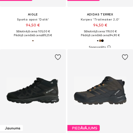
AIGLE
ADIDAS TERREX
Sporta apavi 'Dolik'
Kurpes 'Trailmaker 2.0'
94,50 €
94,50 €
Sākotnējā cena: 105,00 €
Sākotnējā cena: 119,00 €
Pēdējā zemākā cena:
89,25 €
Pēdējā zemākā cena:
94,90 €
Jaunums
PIEDĀVĀJUMS