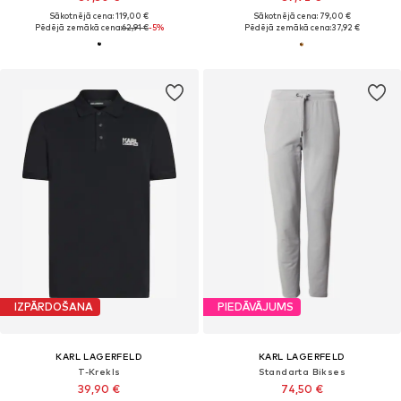
Sākotnējā cena: 119,00 €
Sākotnējā cena: 79,00 €
Pēdējā zemākā cena:
62,91 €
-5%
Pēdējā zemākā cena:
37,92 €
IZPĀRDOŠANA
PIEDĀVĀJUMS
KARL LAGERFELD
KARL LAGERFELD
T-Krekls
Standarta Bikses
39,90 €
74,50 €