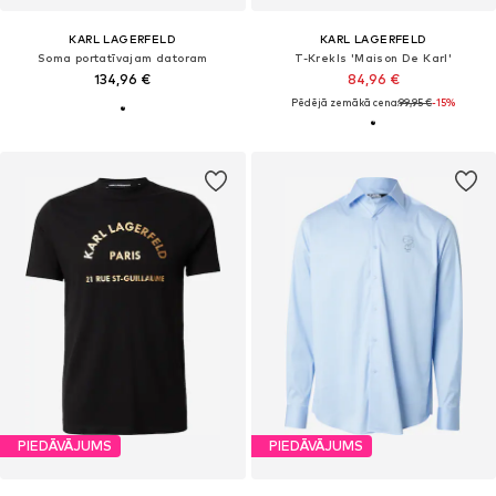
KARL LAGERFELD
KARL LAGERFELD
Soma portatīvajam datoram
T-Krekls 'Maison De Karl'
134,96 €
84,96 €
Pēdējā zemākā cena:
99,95 €
-15%
PIEDĀVĀJUMS
PIEDĀVĀJUMS