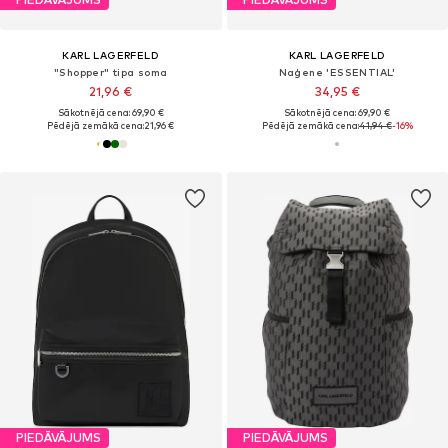
KARL LAGERFELD
KARL LAGERFELD
"Shopper" tipa soma
Naģene 'ESSENTIAL'
21,96 €
34,95 €
Sākotnējā cena: 69,90 €
Sākotnējā cena: 69,90 €
Pēdējā zemākā cena:
21,96 €
Pēdējā zemākā cena:
41,94 €
-16%
PIEDĀVĀJUMS
PIEDĀVĀJUMS