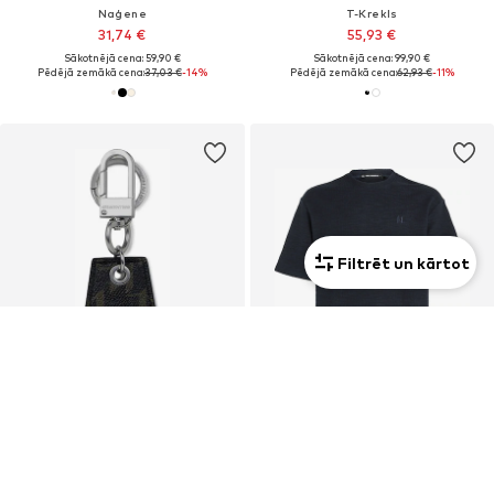
Naģene
T-Krekls
31,74 €
55,93 €
Sākotnējā cena: 59,90 €
Sākotnējā cena: 99,90 €
Pēdējā zemākā cena:
37,03 €
-14%
Pēdējā zemākā cena:
62,93 €
-11%
Filtrēt un kārtot
PIEDĀVĀJUMS
PIEDĀVĀJUMS
KARL LAGERFELD
KARL LAGERFELD