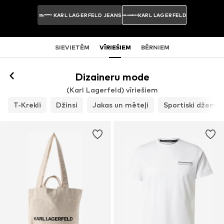
KARL LAGERFELD JEANS
KARL LAGERFELD
SIEVIETĒM
VĪRIEŠIEM
BĒRNIEM
Dizaineru mode
(Karl Lagerfeld) vīriešiem
T-Krekli
Džinsi
Jakas un mēteļi
Sportiski džempe