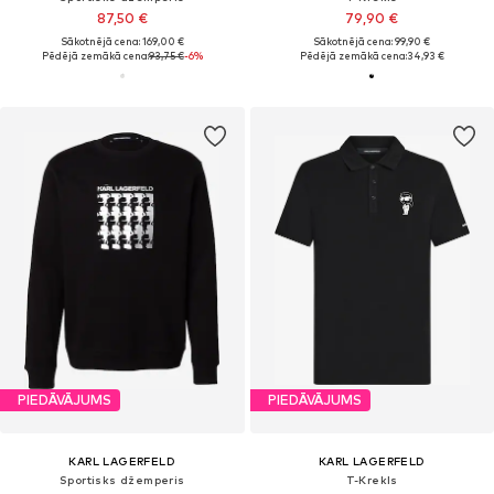
87,50 €
79,90 €
Sākotnējā cena: 169,00 €
Sākotnējā cena: 99,90 €
Pēdējā zemākā cena:
93,75 €
-6%
Pēdējā zemākā cena:
34,93 €
PIEDĀVĀJUMS
PIEDĀVĀJUMS
KARL LAGERFELD
KARL LAGERFELD
Sportisks džemperis
T-Krekls