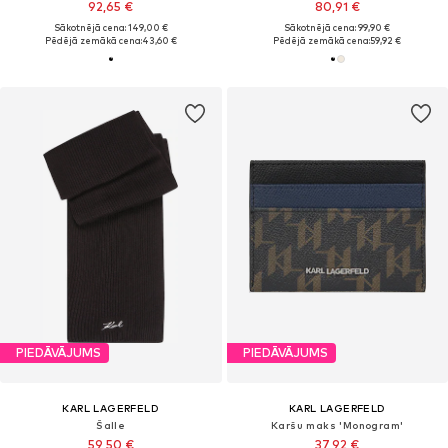
92,65 €
80,91 €
Sākotnējā cena: 149,00 €
Sākotnējā cena: 99,90 €
Pēdējā zemākā cena:
43,60 €
Pēdējā zemākā cena:
59,92 €
PIEDĀVĀJUMS
PIEDĀVĀJUMS
KARL LAGERFELD
KARL LAGERFELD
Šalle
Karšu maks 'Monogram'
59,50 €
37,92 €