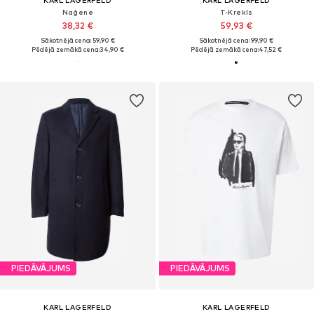
Naģene
T-Krekls
38,32 €
59,93 €
Sākotnējā cena: 59,90 €
Sākotnējā cena: 99,90 €
Pēdējā zemākā cena:
34,90 €
Pēdējā zemākā cena:
47,52 €
PIEDĀVĀJUMS
PIEDĀVĀJUMS
KARL LAGERFELD
KARL LAGERFELD