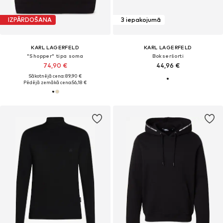
IZPĀRDOŠANA
3 iepakojumā
KARL LAGERFELD
KARL LAGERFELD
"Shopper" tipa soma
Bokseršorti
74,90 €
44,96 €
Sākotnējā cena: 89,90 €
Pēdējā zemākā cena:
56,18 €