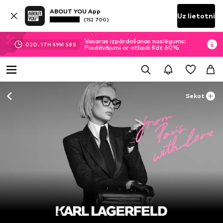
ABOUT YOU App
Uz lietotni
(152 700)
Vasaras izpārdošanas noslēgums:
02
D.
17
H
59
M
55
S
Piedāvājumi ar atlaidi līdz 60%
Sekot