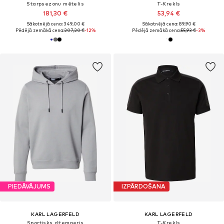
Starpsezonu mētelis
T-Krekls
181,30 €
53,94 €
Sākotnējā cena: 349,00 €
Sākotnējā cena: 89,90 €
Pēdējā zemākā cena:
207,20 €
-12%
Pēdējā zemākā cena:
55,93 €
-3%
PIEDĀVĀJUMS
IZPĀRDOŠANA
KARL LAGERFELD
KARL LAGERFELD
Sportisks džemperis
T-Krekls