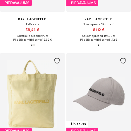
PIEDĀVĀJUMS
PIEDĀVĀJUMS
KARL LAGERFELD
KARL LAGERFELD
T-Krekls
Džemperis 'Kameo'
58,44 €
81,12 €
Sākotnējā cena: 89,90 €
Sākotnējā cena: 169,00 €
Pēdējā zemākā cena:
42,32 €
Pēdējā zemākā cena:
81,12 €
Unisekss
PIEDĀVĀJUMS
PIEDĀVĀJUMS