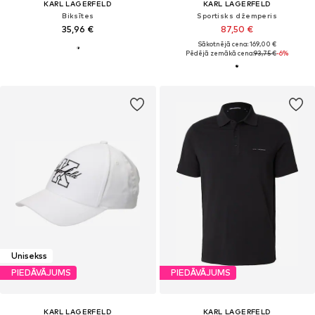
KARL LAGERFELD
KARL LAGERFELD
Biksītes
Sportisks džemperis
35,96 €
87,50 €
Sākotnējā cena: 169,00 €
Pēdējā zemākā cena:
93,75 €
-6%
Unisekss
PIEDĀVĀJUMS
PIEDĀVĀJUMS
KARL LAGERFELD
KARL LAGERFELD