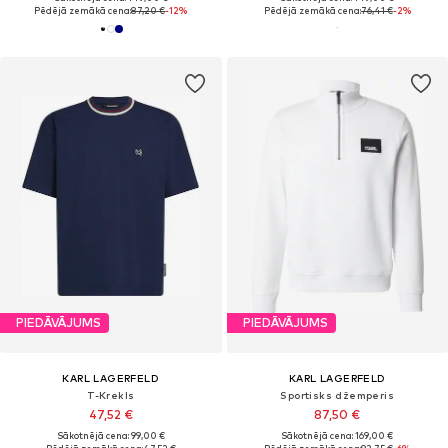
Pēdējā zemākā cena:
87,20 €
-12%
Pēdējā zemākā cena:
76,41 €
-2%
PIEDĀVĀJUMS
PIEDĀVĀJUMS
KARL LAGERFELD
KARL LAGERFELD
T-Krekls
Sportisks džemperis
47,52 €
87,50 €
Sākotnējā cena: 99,00 €
Sākotnējā cena: 169,00 €