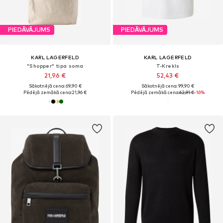
PIEDĀVĀJUMS
PIEDĀVĀJUMS
KARL LAGERFELD
KARL LAGERFELD
"Shopper" tipa soma
T-Krekls
21,96 €
52,43 €
Sākotnējā cena: 69,90 €
Sākotnējā cena: 99,90 €
Pēdējā zemākā cena:
21,96 €
Pēdējā zemākā cena:
62,91 €
-16%