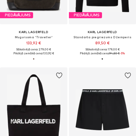
PIEDĀVĀJUMS
PIEDĀVĀJUMS
KARL LAGERFELD
KARL LAGERFELD
Mugursoma 'Traveller'
Standarta piegriezums Džemperis
133,92 €
89,50 €
Sākotnējā cena: 279,00 €
Sākotnējā cena: 179,00 €
Pēdējā zemākā cena:
133,92 €
Pēdējā zemākā cena:
94,50 €
-5%