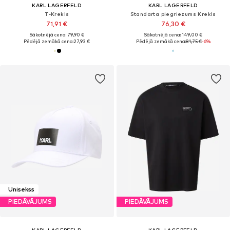
KARL LAGERFELD
KARL LAGERFELD
T-Krekls
Standarta piegriezums Krekls
71,91 €
76,30 €
Sākotnējā cena: 79,90 €
Sākotnējā cena: 149,00 €
Pēdējā zemākā cena:
27,93 €
Pēdējā zemākā cena:
81,75 €
-6%
Unisekss
PIEDĀVĀJUMS
PIEDĀVĀJUMS
KARL LAGERFELD
KARL LAGERFELD