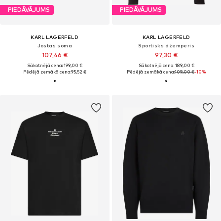
PIEDĀVĀJUMS
PIEDĀVĀJUMS
KARL LAGERFELD
KARL LAGERFELD
Jostas soma
Sportisks džemperis
107,46 €
97,30 €
Sākotnējā cena: 199,00 €
Sākotnējā cena: 189,00 €
Pēdējā zemākā cena:
95,52 €
Pēdējā zemākā cena:
109,00 €
-10%