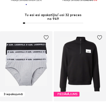
Pēdējā zemākā cena:
47,52 €
Pēdējā zemākā cena:
93,75 €
-6%
Tu esi esi apskatījis/-usi 32 preces
no 949
3 iepakojumā
PIEDĀVĀJUMS