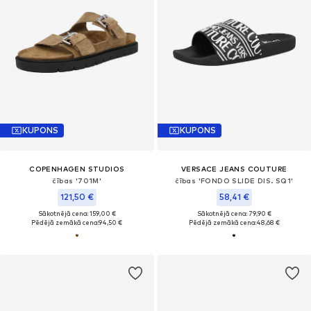
KUPONS
KUPONS
COPENHAGEN STUDIOS
VERSACE JEANS COUTURE
čības '701M'
čības 'FONDO SLIDE DIS. SQ1'
121,50 €
58,41 €
Sākotnējā cena: 159,00 €
Sākotnējā cena: 79,90 €
Pēdējā zemākā cena:
94,50 €
Pēdējā zemākā cena:
48,68 €