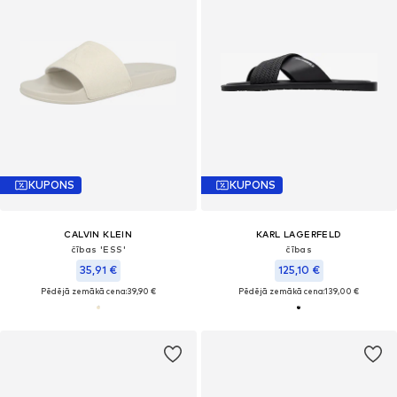
KUPONS
KUPONS
CALVIN KLEIN
KARL LAGERFELD
čības 'ESS'
čības
35,91 €
125,10 €
Pēdējā zemākā cena:
39,90 €
Pēdējā zemākā cena:
139,00 €