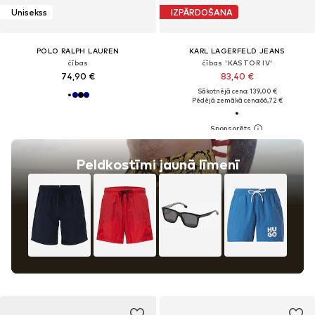
Unisekss
IZPĀRDOŠANA
POLO RALPH LAUREN
KARL LAGERFELD JEANS
čības
čības 'KASTOR IV'
74,90 €
83,40 €
Sākotnējā cena: 139,00 €
Pēdējā zemākā cena:
66,72 €
Peldkostīmi jaunā līmenī