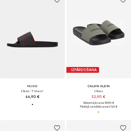
IZPĀRDOŠANA
HUGO
CALVIN KLEIN
čības 'Timein'
čības
44,90 €
52,90 €
Sākotnējā cena: 59,90 €
Pēdējā zemākā cena:
47,61 €