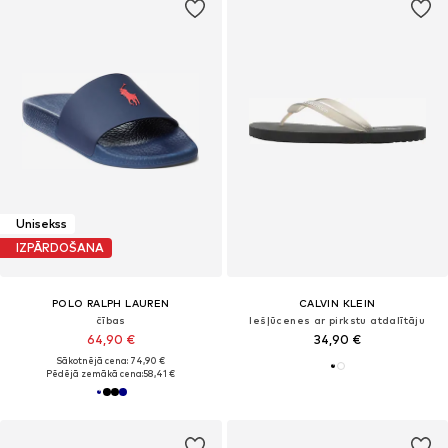
Unisekss
IZPĀRDOŠANA
POLO RALPH LAUREN
CALVIN KLEIN
čības
Iešļūcenes ar pirkstu atdalītāju
64,90 €
34,90 €
Sākotnējā cena: 74,90 €
Pēdējā zemākā cena:
58,41 €