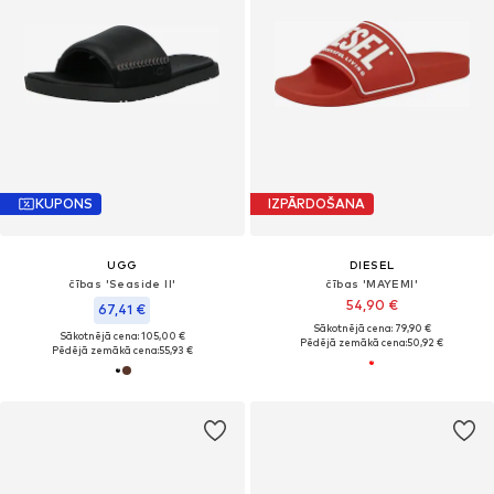
KUPONS
IZPĀRDOŠANA
UGG
DIESEL
čības 'Seaside II'
čības 'MAYEMI'
54,90 €
67,41 €
Sākotnējā cena: 79,90 €
Sākotnējā cena: 105,00 €
Pēdējā zemākā cena:
50,92 €
Pēdējā zemākā cena:
55,93 €