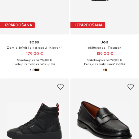
IZPĀRDOŠANA
IZPĀRDOŠANA
BOSS
UGG
Zemie brīvā laika apavi 'Kieran'
Iešļūcenes 'Tasman'
179,00 €
139,00 €
Sākotnējā cena: 199,00 €
Sākotnējā cena: 199,00 €
Pēdējā zemākā cena:
125,30 €
Pēdējā zemākā cena:
125,10 €