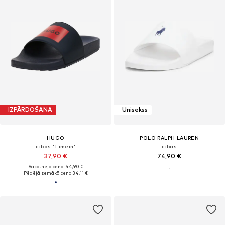
IZPĀRDOŠANA
Unisekss
HUGO
POLO RALPH LAUREN
čības 'Timein'
čības
37,90 €
74,90 €
Sākotnējā cena: 44,90 €
Pēdējā zemākā cena:
34,11 €