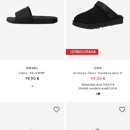
IZPĀRDOŠANA
DIESEL
UGG
čības 'SA-SWIM'
Gumijas čības 'Goldencoast II'
79,90 €
119,00 €
Sākotnējā cena: 149,00 €
Pēdējā zemākā cena:
83,30 €