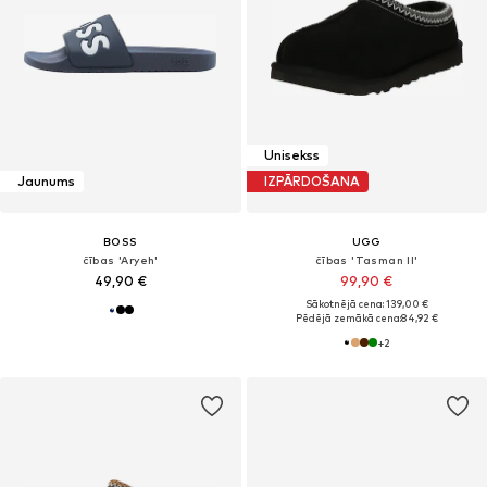
Unisekss
Jaunums
IZPĀRDOŠANA
BOSS
UGG
čības 'Aryeh'
čības 'Tasman II'
49,90 €
99,90 €
Sākotnējā cena: 139,00 €
Pēdējā zemākā cena:
84,92 €
+
2