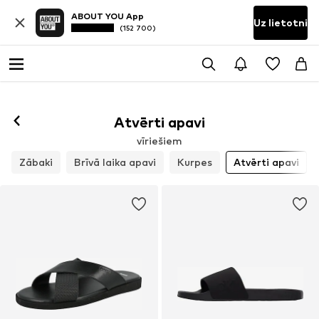
ABOUT YOU App
Uz lietotni
(152 700)
Atvērti apavi
vīriešiem
Zābaki
Brīvā laika apavi
Kurpes
Atvērti apavi