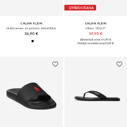
IZPĀRDOŠANA
CALVIN KLEIN
CALVIN KLEIN
Iešļūcenes ar pirkstu atdalītāju
čības 'JELLY'
34,90 €
39,90 €
Sākotnējā cena: 44,90 €
Pēdējā zemākā cena:
31,92 €