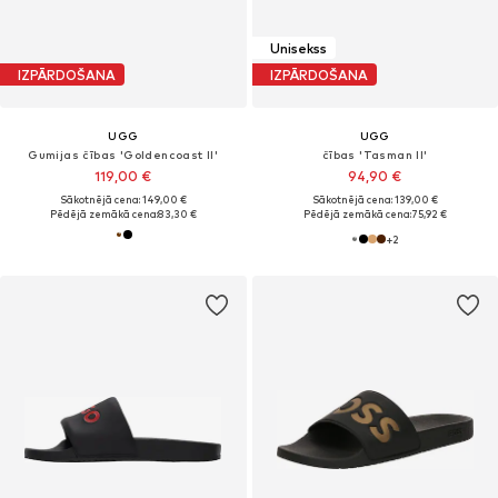
Unisekss
IZPĀRDOŠANA
IZPĀRDOŠANA
UGG
UGG
Gumijas čības 'Goldencoast II'
čības 'Tasman II'
119,00 €
94,90 €
Sākotnējā cena: 149,00 €
Sākotnējā cena: 139,00 €
Pēdējā zemākā cena:
83,30 €
Pēdējā zemākā cena:
75,92 €
+
2