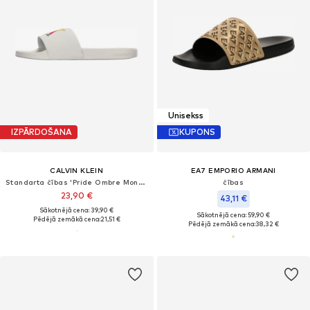
Unisekss
IZPĀRDOŠANA
KUPONS
CALVIN KLEIN
EA7 EMPORIO ARMANI
Standarta čības 'Pride Ombre Monogram'
čības
23,90 €
43,11 €
Sākotnējā cena: 39,90 €
Sākotnējā cena: 59,90 €
Pēdējā zemākā cena:
21,51 €
Pēdējā zemākā cena:
38,32 €