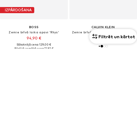
IZPĀRDOŠANA
BOSS
CALVIN KLEIN
Zemie brīvā laika apavi 'Rhys'
Zemie brīvā laika apavi 'Classic Lace-up'
Filtrēt un kārtot
94,90 €
99,90 €
Sākotnējā cena: 129,00 €
Pēdējā zemākā cena:
71,92 €