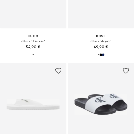
HUGO
BOSS
čības 'Timein'
čības 'Aryeh'
54,90 €
49,90 €