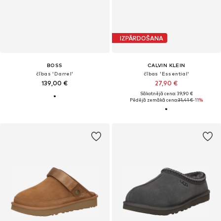
IZPĀRDOŠANA
BOSS
CALVIN KLEIN
čības 'Darrel'
čības 'Essential'
139,00 €
27,90 €
Sākotnējā cena: 39,90 €
Pēdējā zemākā cena:
31,41 €
-11%