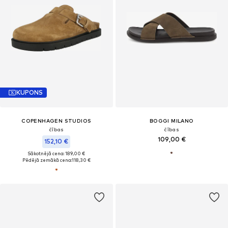
KUPONS
COPENHAGEN STUDIOS
BOGGI MILANO
čības
čības
109,00 €
152,10 €
Sākotnējā cena: 189,00 €
Pēdējā zemākā cena:
118,30 €