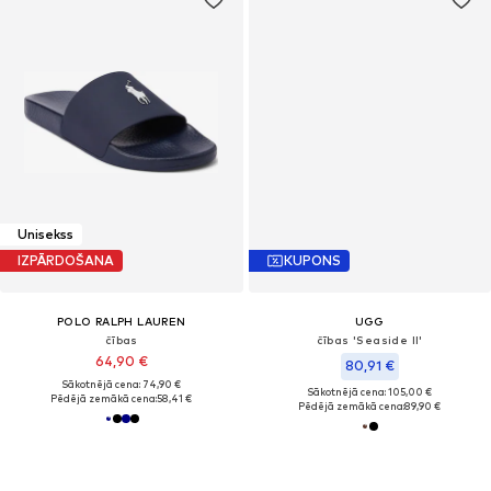
Unisekss
IZPĀRDOŠANA
KUPONS
POLO RALPH LAUREN
UGG
čības
čības 'Seaside II'
64,90 €
80,91 €
Sākotnējā cena: 74,90 €
Sākotnējā cena: 105,00 €
Pēdējā zemākā cena:
58,41 €
Pēdējā zemākā cena:
89,90 €