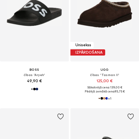
Unisekss
IZPĀRDOŠANA
BOSS
UGG
čības 'Aryeh'
čības 'Tasman II'
49,90 €
125,00 €
Sākotnējā cena: 139,00 €
Pēdējā zemākā cena:
93,75 €
+
1