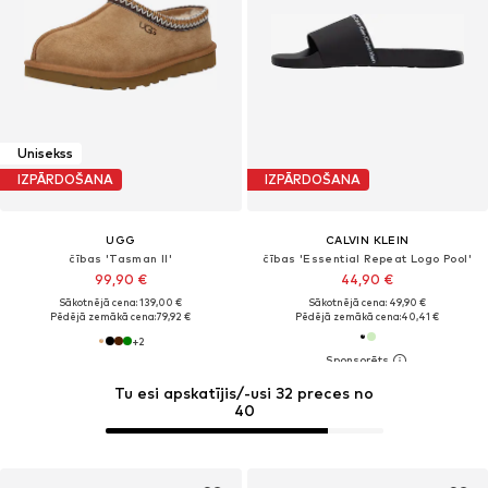
Unisekss
IZPĀRDOŠANA
IZPĀRDOŠANA
UGG
CALVIN KLEIN
čības 'Tasman II'
čības 'Essential Repeat Logo Pool'
99,90 €
44,90 €
Sākotnējā cena: 139,00 €
Sākotnējā cena: 49,90 €
Pēdējā zemākā cena:
79,92 €
Pēdējā zemākā cena:
40,41 €
+
2
Tu esi apskatījis/-usi 32 preces no
40