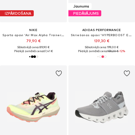
Jaunums
IZPĀRDOŠANA
PIEDĀVĀJUMS
NIKE
ADIDAS PERFORMANCE
Sporta apavi 'Air Max Alpha Trainer 6'
Skriešanas apavi 'HYPERBOOST EDGE'
79,90 €
139,30 €
Sākotnējā cena: 89,90 €
Sākotnējā cena: 199,00 €
Pēdējā zemākā cena:
67,41 €
Pēdējā zemākā cena:
159,20 €
-12%