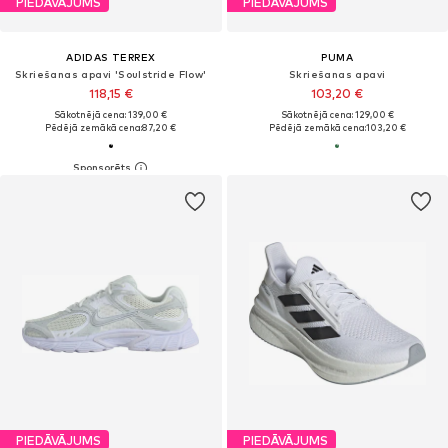
PIEDĀVĀJUMS
PIEDĀVĀJUMS
ADIDAS TERREX
PUMA
Skriešanas apavi 'Soulstride Flow'
Skriešanas apavi
118,15 €
103,20 €
Sākotnējā cena: 139,00 €
Sākotnējā cena: 129,00 €
Pēdējā zemākā cena:
87,20 €
Pēdējā zemākā cena:
103,20 €
PIEDĀVĀJUMS
PIEDĀVĀJUMS