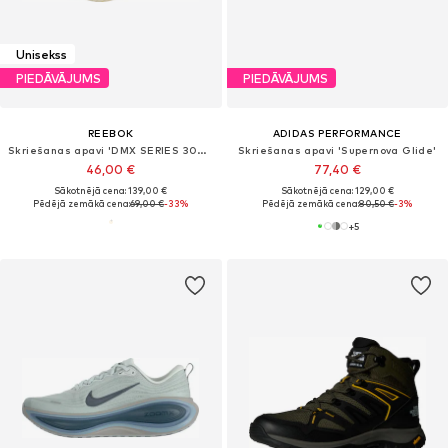
Unisekss
PIEDĀVĀJUMS
PIEDĀVĀJUMS
REEBOK
ADIDAS PERFORMANCE
Skriešanas apavi 'DMX SERIES 3000'
Skriešanas apavi 'Supernova Glide'
46,00 €
77,40 €
Sākotnējā cena: 139,00 €
Sākotnējā cena: 129,00 €
Pēdējā zemākā cena:
69,00 €
-33%
Pēdējā zemākā cena:
80,50 €
-3%
+
5