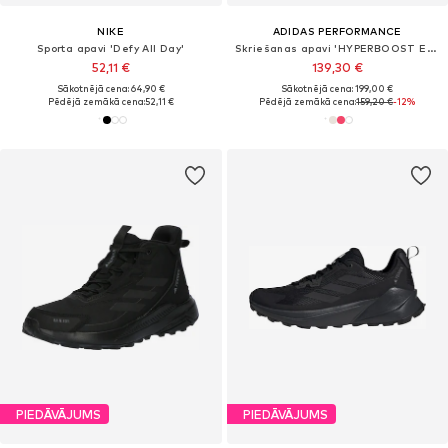
NIKE
ADIDAS PERFORMANCE
Sporta apavi 'Defy All Day'
Skriešanas apavi 'HYPERBOOST EDGE'
52,11 €
139,30 €
Sākotnējā cena: 64,90 €
Sākotnējā cena: 199,00 €
Pēdējā zemākā cena:
52,11 €
Pēdējā zemākā cena:
159,20 €
-12%
PIEDĀVĀJUMS
PIEDĀVĀJUMS