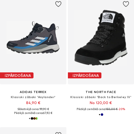
IZPĀRDOŠANA
IZPĀRDOŠANA
ADIDAS TERREX
THE NORTH FACE
Klasiski zābaki 'Anylander'
Klasiski zābaki 'Back to Berkeley IV'
84,90 €
No 120,00 €
Sākotnējā cena: 99,90 €
Pēdējā zemākā cena:
150,00 €
-20%
Pēdējā zemākā cena:
67,92 €