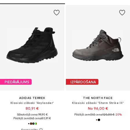
PIEDĀVĀJUMS
IZPĀRDOŠANA
ADIDAS TERREX
THE NORTH FACE
Klasiski zābaki 'Anylander'
Klasiski zābaki 'Storm Strike III'
80,91 €
No 96,00 €
Sākotnējā cena: 99,90 €
Pēdējā zemākā cena:
120,00 €
-20%
Pēdējā zemākā cena:
80,91 €