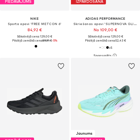
PIEDĀVĀJUMS
IZPĀRDOŠANA
NIKE
ADIDAS PERFORMANCE
Sporta apavi 'FREE METCON 6'
Skriešanas apavi 'SUPERNOVA GLIDE'
84,92 €
No 109,00 €
Sākotnējā cena: 129,00 €
Sākotnējā cena: 129,00 €
Pēdējā zemākā cena:
89,91 €
-5%
Pēdējā zemākā cena:
52,43 €
+
5
Jaunums