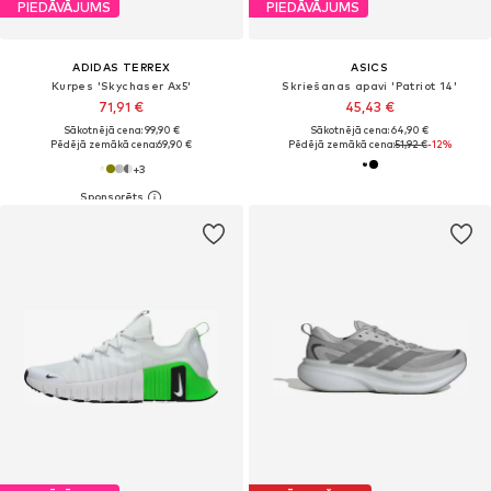
PIEDĀVĀJUMS
PIEDĀVĀJUMS
ADIDAS TERREX
ASICS
Kurpes 'Skychaser Ax5'
Skriešanas apavi 'Patriot 14'
71,91 €
45,43 €
Sākotnējā cena: 99,90 €
Sākotnējā cena: 64,90 €
Pēdējā zemākā cena:
69,90 €
Pēdējā zemākā cena:
51,92 €
-12%
+
3