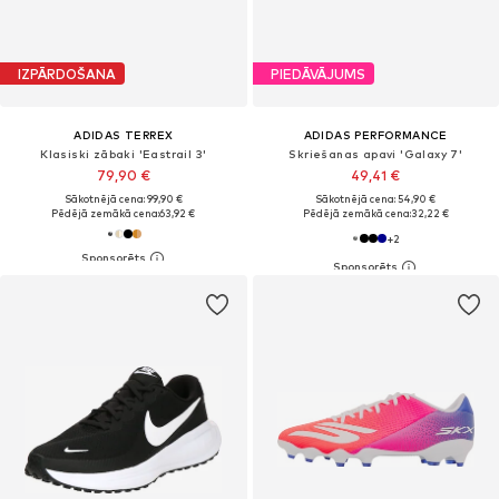
IZPĀRDOŠANA
PIEDĀVĀJUMS
ADIDAS TERREX
ADIDAS PERFORMANCE
Klasiski zābaki 'Eastrail 3'
Skriešanas apavi 'Galaxy 7'
79,90 €
49,41 €
Sākotnējā cena: 99,90 €
Sākotnējā cena: 54,90 €
Pēdējā zemākā cena:
63,92 €
Pēdējā zemākā cena:
32,22 €
+
2