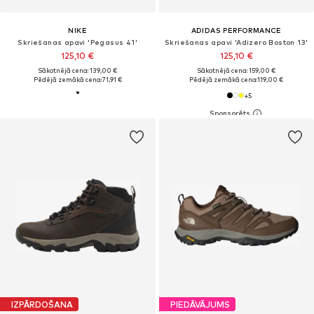
NIKE
ADIDAS PERFORMANCE
Skriešanas apavi 'Pegasus 41'
Skriešanas apavi 'Adizero Boston 13'
125,10 €
125,10 €
Sākotnējā cena: 139,00 €
Sākotnējā cena: 159,00 €
Pēdējā zemākā cena:
71,91 €
Pēdējā zemākā cena:
119,00 €
+
5
IZPĀRDOŠANA
PIEDĀVĀJUMS