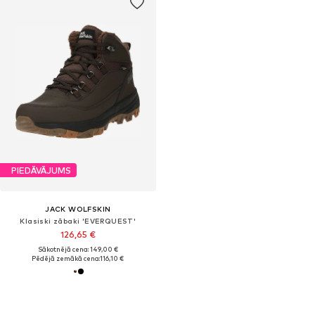
PIEDĀVĀJUMS
JACK WOLFSKIN
Klasiski zābaki 'EVERQUEST'
126,65 €
Sākotnējā cena: 149,00 €
Pēdējā zemākā cena:
116,10 €