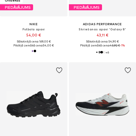
Unisekss
PIEDĀVĀJUMS
PIEDĀVĀJUMS
NIKE
ADIDAS PERFORMANCE
Futbola apavi
Skriešanas apavi 'Galaxy 8'
54,00 €
43,11 €
Sākotnējā cena: 169,00 €
Sākotnējā cena: 54,90 €
Pēdējā zemākā cena:
54,00 €
Pēdējā zemākā cena:
43,92 €
-1%
+
6