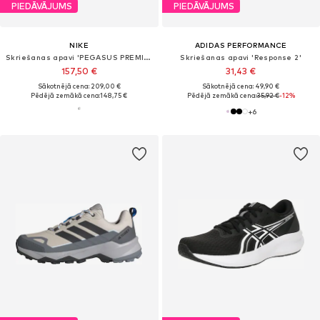
PIEDĀVĀJUMS
PIEDĀVĀJUMS
NIKE
ADIDAS PERFORMANCE
Skriešanas apavi 'PEGASUS PREMIUM'
Skriešanas apavi 'Response 2'
157,50 €
31,43 €
Sākotnējā cena: 209,00 €
Sākotnējā cena: 49,90 €
Pēdējā zemākā cena:
148,75 €
Pēdējā zemākā cena:
35,92 €
-12%
+
6