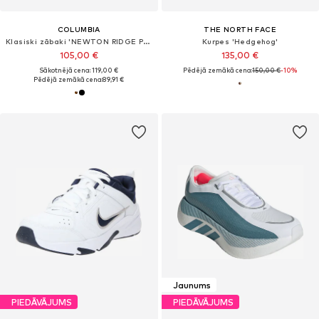
COLUMBIA
THE NORTH FACE
Klasiski zābaki 'NEWTON RIDGE PLUS II'
Kurpes 'Hedgehog'
105,00 €
135,00 €
Sākotnējā cena: 119,00 €
Pēdējā zemākā cena:
150,00 €
-10%
Pēdējā zemākā cena:
89,91 €
Jaunums
PIEDĀVĀJUMS
PIEDĀVĀJUMS