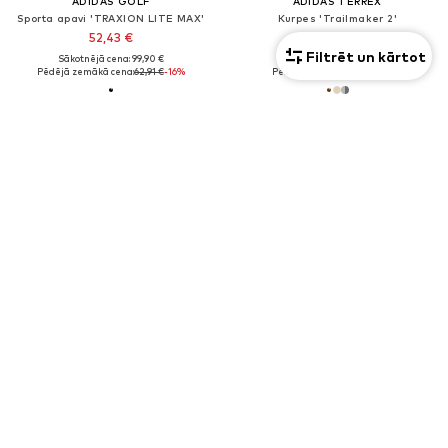
ADIDAS GOLF
ADIDAS TERREX
Sporta apavi 'TRAXION LITE MAX'
Kurpes 'Trailmaker 2'
52,43 €
103,50 €
Filtrēt un kārtot
Sākotnējā cena: 99,90 €
Sākotnējā cena: 129,00 €
Pēdējā zemākā cena:
62,91 €
-16%
Pēdējā zemākā cena:
94,90 €
Unisekss
PIEDĀVĀJUMS
PIEDĀVĀJUMS
NIKE
ADIDAS PERFORMANCE