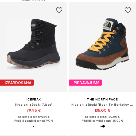
IZPĀRDOŠANA
PIEDĀVĀJUMS
ICEPEAK
THE NORTH FACE
Klasiski zābaki 'Aitoo'
Klasiski zābaki 'Back-To-Berkeley IV'
79,96 €
135,00 €
Sākotnējā cena: 99,95 €
Sākotnējā cena: 150,00 €
Pēdējā zemākā cena:
67,97 €
Pēdējā zemākā cena:
135,00 €