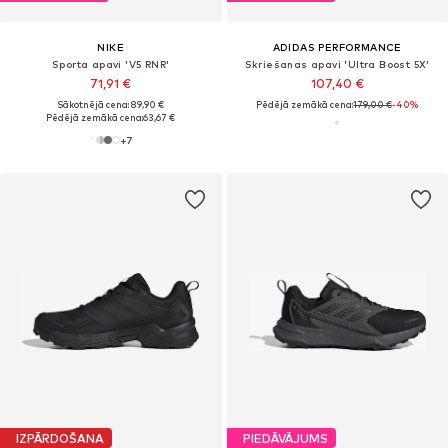
NIKE
ADIDAS PERFORMANCE
Sporta apavi 'V5 RNR'
Skriešanas apavi 'Ultra Boost 5X'
71,91 €
107,40 €
Sākotnējā cena: 89,90 €
Pēdējā zemākā cena:
179,00 €
-40%
Pēdējā zemākā cena:
63,67 €
+
7
IZPĀRDOŠANA
PIEDĀVĀJUMS