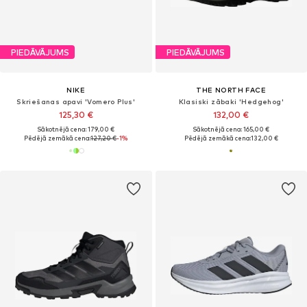
PIEDĀVĀJUMS
PIEDĀVĀJUMS
NIKE
THE NORTH FACE
Skriešanas apavi 'Vomero Plus'
Klasiski zābaki 'Hedgehog'
125,30 €
132,00 €
Sākotnējā cena: 179,00 €
Sākotnējā cena: 165,00 €
Pēdējā zemākā cena:
127,20 €
-1%
Pēdējā zemākā cena:
132,00 €