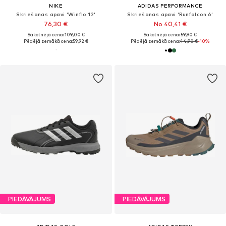
NIKE
ADIDAS PERFORMANCE
Skriešanas apavi 'Winflo 12'
Skriešanas apavi 'Runfalcon 6'
76,30 €
No 40,41 €
Sākotnējā cena: 109,00 €
Sākotnējā cena: 59,90 €
Pēdējā zemākā cena:
59,92 €
Pēdējā zemākā cena:
44,90 €
-10%
PIEDĀVĀJUMS
PIEDĀVĀJUMS