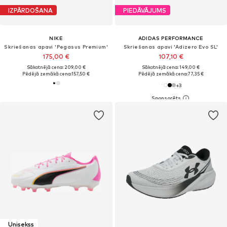
IZPĀRDOŠANA
PIEDĀVĀJUMS
NIKE
ADIDAS PERFORMANCE
Skriešanas apavi 'Pegasus Premium'
Skriešanas apavi 'Adizero Evo SL'
175,00 €
107,10 €
Sākotnējā cena: 209,00 €
Sākotnējā cena: 149,00 €
Pēdējā zemākā cena:
157,50 €
Pēdējā zemākā cena:
77,35 €
+
3
Unisekss