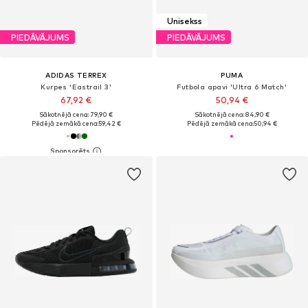
Unisekss
PIEDĀVĀJUMS
PIEDĀVĀJUMS
ADIDAS TERREX
PUMA
Kurpes 'Eastrail 3'
Futbola apavi 'Ultra 6 Match'
67,92 €
50,94 €
Sākotnējā cena: 79,90 €
Sākotnējā cena: 84,90 €
Pēdējā zemākā cena:
59,42 €
Pēdējā zemākā cena:
50,94 €