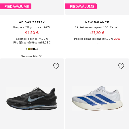
PIEDĀVĀJUMS
PIEDĀVĀJUMS
ADIDAS TERREX
NEW BALANCE
Kurpes 'Skychaser AX5'
Skriešanas apavi 'FC Rebel'
94,50 €
127,20 €
Sākotnējā cena: 119,00 €
Pēdējā zemākā cena:
159,00 €
-20%
Pēdējā zemākā cena:
89,25 €
+
2