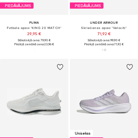
PIEDĀVĀJUMS
PIEDĀVĀJUMS
PUMA
UNDER ARMOUR
Futbola apavi 'KING 20 MATCH'
Skriešanas apavi 'Velociti'
29,95 €
71,92 €
Sākotnējā cena: 79,90 €
Sākotnējā cena: 99,90 €
Pēdējā zemākā cena:
23,96 €
Pēdējā zemākā cena:
71,92 €
Unisekss