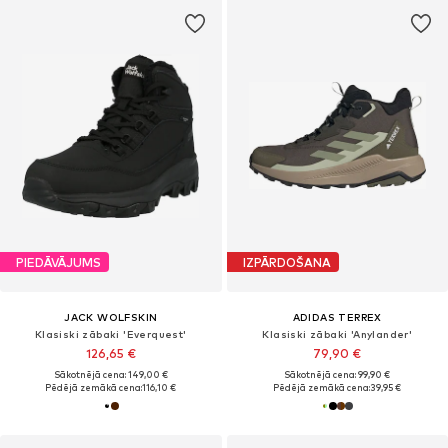
PIEDĀVĀJUMS
IZPĀRDOŠANA
JACK WOLFSKIN
ADIDAS TERREX
Klasiski zābaki 'Everquest'
Klasiski zābaki 'Anylander'
126,65 €
79,90 €
Sākotnējā cena: 149,00 €
Sākotnējā cena: 99,90 €
Pēdējā zemākā cena:
116,10 €
Pēdējā zemākā cena:
39,95 €