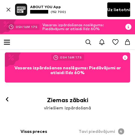
ABOUT YOU App
Uz lietotni
(152 700)
Vasaras izpārdošanas noslēgums:
05
H
16
M
16
S
Piedāvājumi ar atlaidi līdz 60%
05
H
16
M
16
S
Vasaras izpārdošanas noslēgums: Piedāvājumi ar
atlaidi līdz 60%
Ziemas zābaki
vīriešiem izpārdošanā
Visas preces
Tavi piedāvājumi
4