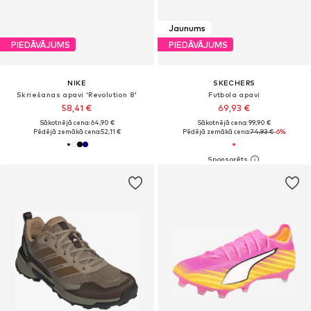
Jaunums
PIEDĀVĀJUMS
PIEDĀVĀJUMS
NIKE
SKECHERS
Skriešanas apavi 'Revolution 8'
Futbola apavi
58,41 €
69,93 €
Sākotnējā cena: 64,90 €
Sākotnējā cena: 99,90 €
Pēdējā zemākā cena:
52,11 €
Pēdējā zemākā cena:
74,93 €
-6%