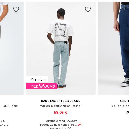
Premium
PIEDĀVĀJUMS
S
KARL LAGERFELD JEANS
CARH
si 'ONSFade'
Vaļīgs piegriezums Džinsi
Vaļīgs pie
58,05 €
11
90 €
Sākotnējā cena: 129,00 €
zmēros
Pieejams daudzos izmēros
Pieejams 
2,42 €
Pēdējā zemākā cena:
61,92 €
-6%