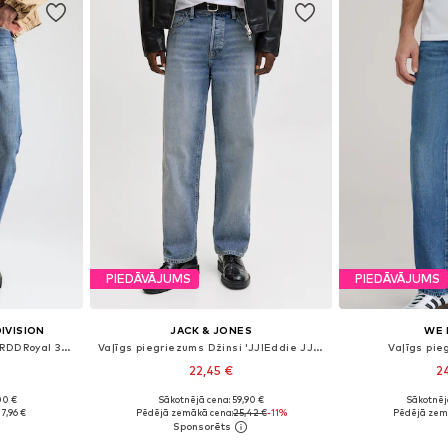
PIEDĀVĀJUMS
PIEDĀVĀJUMS
DIVISION
JACK & JONES
WE 
Vaļīgs piegriezums Džinsi 'RDDRoyal 327'
Vaļīgs piegriezums Džinsi 'JJIEddie JJOriginal'
Vaļīgs pie
22,45 €
2
00 €
Sākotnējā cena: 59,90 €
Sākotnēj
zmēros
Pieejams daudzos izmēros
Pieejams 
7,96 €
Pēdējā zemākā cena:
25,42 €
-11%
Pēdējā zem
ozam
Pievienot grozam
Pievie