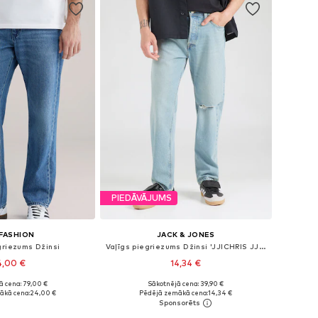
PIEDĀVĀJUMS
FASHION
JACK & JONES
griezums Džinsi
Vaļīgs piegriezums Džinsi 'JJICHRIS JJORIGINAL'
4,00 €
14,34 €
ā cena: 79,00 €
Sākotnējā cena: 39,90 €
daudzos izmēros
Pieejams daudzos izmēros
ākā cena:
24,00 €
Pēdējā zemākā cena:
14,34 €
not grozam
Pievienot grozam