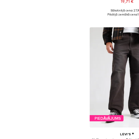
19,71 €
Sākotnējā cena: 27,
Pieejams daudzos i
Pēdējā zemākā cena:
1
Pievienot gr
PIEDĀVĀJUMS
LEVI'S ®