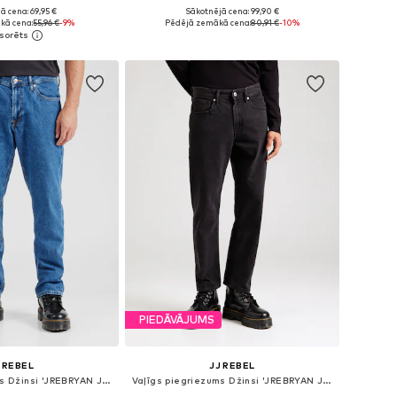
+
7
ā cena: 69,95 €
Sākotnējā cena: 99,90 €
daudzos izmēros
Pieejams daudzos izmēros
kā cena:
55,96 €
-9%
Pēdējā zemākā cena:
80,91 €
-10%
not grozam
Pievienot grozam
PIEDĀVĀJUMS
 REBEL
JJ REBEL
Vaļīgs piegriezums Džinsi 'JREBRYAN JJCRAFT'
Vaļīgs piegriezums Džinsi 'JREBRYAN JJCRAFT'