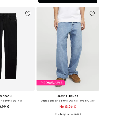
not grozam
PIEDĀVĀJUMS
O SOON
JACK & JONES
griezums Džinsi
Vaļīgs piegriezums Džinsi '192 NOOS'
6,99 €
No 13,96 €
Sākotnējā cena: 59,99 €
daudzos izmēros
Pieejams daudzos izmēros