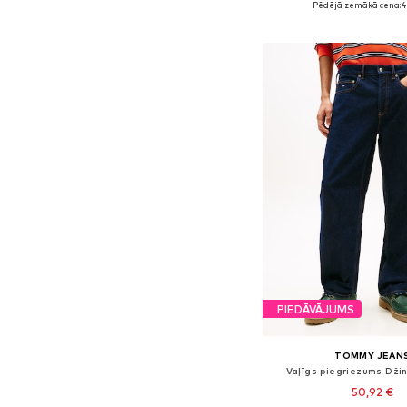
Pēdējā zemākā cena:
4
Pievienot gr
PIEDĀVĀJUMS
TOMMY JEAN
Vaļīgs piegriezums Džin
50,92 €