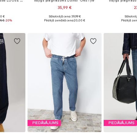
Vaļīgs piegriezums Džinsi '568 LOOSE STRT CARPENTER'
Vaļīgs piegriezums Džinsi 'ONSTye'
Vaļīgs piegriez
35,99 €
2
90 €
Sākotnējā cena: 39,99 €
Sākotnēj
zmēros
Pieejams daudzos izmēros
Pieejams 
95 €
-20%
Pēdējā zemākā cena:
20,00 €
Pēdējā zem
ozam
Pievienot grozam
Pievie
PIEDĀVĀJUMS
PIEDĀVĀJUMS