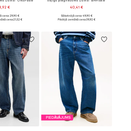
ums Džinsi 'ONSFade'
Vaļīgs piegriezums Džinsi 'BHFlake'
3,92 €
40,41 €
ā cena: 29,90 €
Sākotnējā cena: 49,90 €
daudzos izmēros
Pieejams daudzos izmēros
ākā cena:
21,52 €
Pēdējā zemākā cena:
39,92 €
not grozam
Pievienot grozam
PIEDĀVĀJUMS