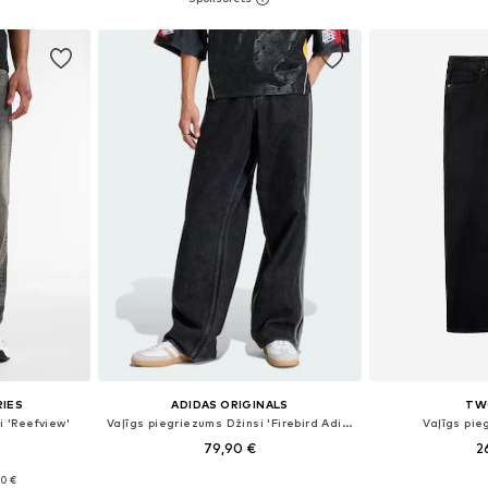
ozam
Pievienot grozam
Pievie
RIES
ADIDAS ORIGINALS
TW
i 'Reefview'
Vaļīgs piegriezums Džinsi 'Firebird Adicolor'
Vaļīgs pie
79,90 €
2
90 €
zmēros
Pieejamie izmēri: 30 x Klasisks piegriezums, 32 x Klasisks piegriezums, 33 x Klasisks piegriezums, 34 x Klasisks piegriezums, 35 x Klasisks piegriezums, 36 x Klasisks piegriezums
Pieejams 