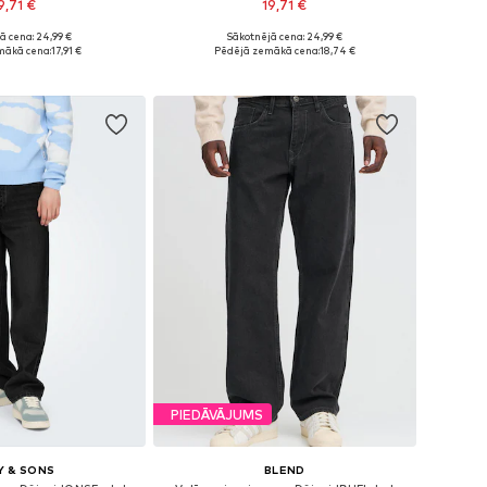
9,71 €
19,71 €
ā cena: 24,99 €
Sākotnējā cena: 24,99 €
daudzos izmēros
Pieejams daudzos izmēros
mākā cena:
17,91 €
Pēdējā zemākā cena:
18,74 €
not grozam
Pievienot grozam
PIEDĀVĀJUMS
Y & SONS
BLEND