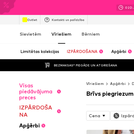
02
D.
Outlet
Kontakti un palīdzība
Sievietēm
Vīriešiem
Bērniem
Limitētas kolekcijas
IZPĀRDOŠANA
Apģērbi
BEZMAKSAS* PIEGĀDE UN ATGRIEŠANA
Vīriešiem
Apģērbi
D
Visas
piedāvājuma
Brīvs piegriezum
preces
IZPĀRDOŠA
NA
Cena
Izpār
Apģērbi