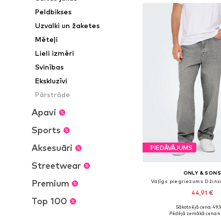
Peldbikses
Uzvalki un žaketes
Mēteļi
Lieli izmēri
Svinības
Ekskluzīvi
Pārstrāde
Apavi
Sports
Aksesuāri
PIEDĀVĀJUMS
Streetwear
ONLY & SON
Premium
Vaļīgs piegriezums Džin
44,91 €
Top 100
+
1
Sākotnējā cena: 49,
Pieejams daudzos i
Pēdējā zemākā cena:
4