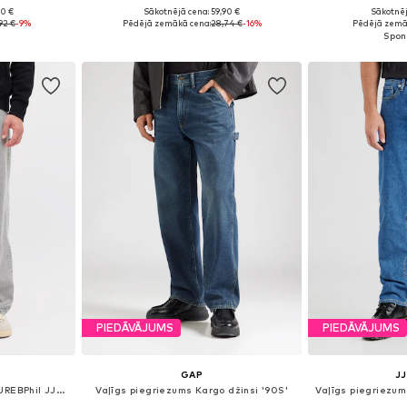
90 €
Sākotnējā cena: 59,90 €
Sākotnēj
zmēros
Pieejamie izmēri: 29 x 32, 30 x 32, 33 x 32, 33 x 34, 34 x 32, 34 x 34
Pieejams 
92 €
-9%
Pēdējā zemākā cena:
28,74 €
-16%
Pēdējā zemā
ozam
Pievienot grozam
Pievie
PIEDĀVĀJUMS
PIEDĀVĀJUMS
GAP
JJ
Vaļīgs piegriezums Džinsi 'JREBPhil JJCraft'
Vaļīgs piegriezums Kargo džinsi '90S'