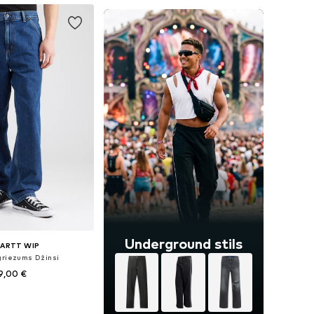
Underground stils
ARTT WIP
griezums Džinsi
9,00 €
daudzos izmēros