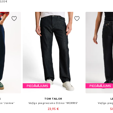
2,32 €
ozam
Pievienot grozam
Pievie
PIEDĀVĀJUMS
PIEDĀVĀJUMS
S
TOM TAILOR
L
si 'Jaimie'
Vaļīgs piegriezums Džinsi 'MORRIS'
Vaļīgs pie
23,95 €
5