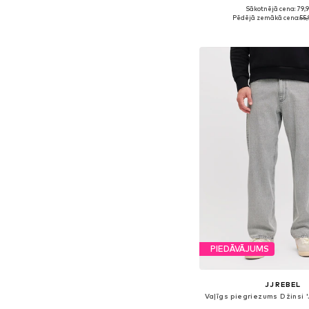
Sākotnējā cena: 79,
Pieejams daudzos i
Pēdējā zemākā cena:
55,
Pievienot gr
PIEDĀVĀJUMS
JJ REBEL