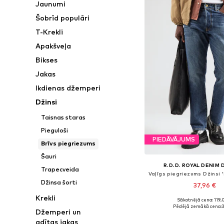
Jaunumi
Šobrīd populāri
T-Krekli
Apakšveļa
Bikses
Jakas
Ikdienas džemperi
Džinsi
Taisnas staras
Pieguloši
PIEDĀVĀJUMS
Brīvs piegriezums
Šauri
R.D.D. ROYAL DENIM 
Trapecveida
Džinsa šorti
37,96 €
Krekli
Sākotnējā cena: 119,
Pieejams daudzos i
Pēdējā zemākā cena:
3
Džemperi un
Pievienot gr
adītas jakas