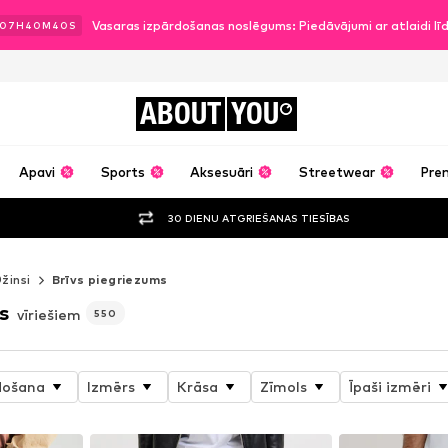
Vasaras izpārdošanas noslēgums: Piedāvājumi ar atlaidi l
07
H
40
M
38
S
ABOUT
YOU
Apavi
Sports
Aksesuāri
Streetwear
Pre
30 DIENU ATGRIEŠANAS TIESĪBAS
žinsi
Brīvs piegriezums
s
vīriešiem
550
došana
Izmērs
Krāsa
Zīmols
Īpaši izmēri