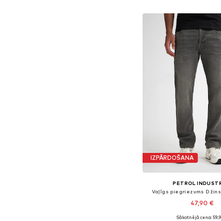
Pievienot gr
IZPĀRDOŠANA
PETROL INDUST
Vaļīgs piegriezums Džins
47,90 €
Sākotnējā cena: 59,
Pieejams daudzos i