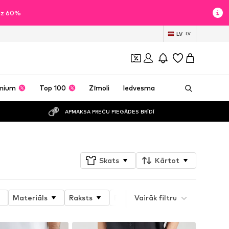
īdz 60%
LV
LV
mium
Top 100
Zīmoli
Iedvesma
APMAKSA PREČU PIEGĀDES BRĪDĪ
Skats
Kārtot
Materiāls
Raksts
Produkta īpašības
Vairāk filtru
Style