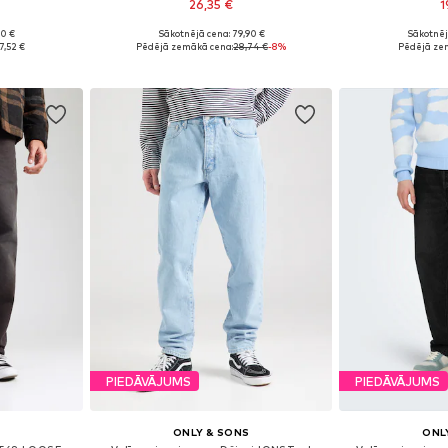
26,35 €
1
90 €
Sākotnējā cena: 79,90 €
Sākotnēj
zmēros
Pieejams daudzos izmēros
Pieejams 
7,52 €
Pēdējā zemākā cena:
28,74 €
-8%
Pēdējā ze
ozam
Pievienot grozam
Pievie
PIEDĀVĀJUMS
PIEDĀVĀJUMS
ONLY & SONS
ONL