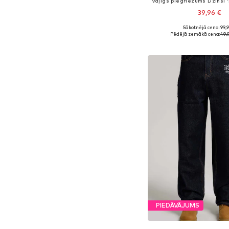
39,96 €
Sākotnējā cena: 99,
Pieejams daudzos i
Pēdējā zemākā cena:
49,
Pievienot gr
PIEDĀVĀJUMS