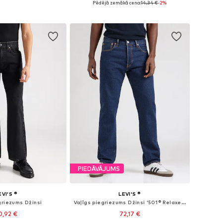
Pēdējā zemākā cena:
14,34 €
-2%
not grozam
Pievienot grozam
PIEDĀVĀJUMS
EVI'S ®
LEVI'S ®
griezums Džinsi
Vaļīgs piegriezums Džinsi '501® Relaxed'
0,92 €
72,17 €