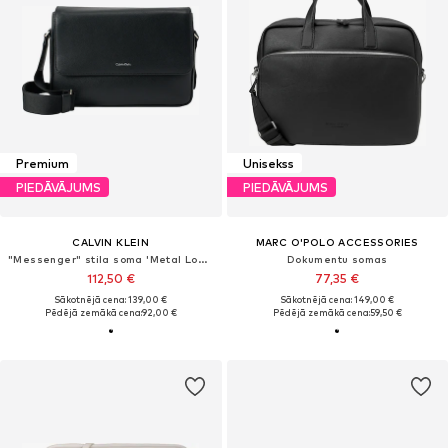
Premium
Unisekss
PIEDĀVĀJUMS
PIEDĀVĀJUMS
CALVIN KLEIN
MARC O'POLO ACCESSORIES
"Messenger" stila soma 'Metal Logo Messenger'
Dokumentu somas
112,50 €
77,35 €
Sākotnējā cena: 139,00 €
Sākotnējā cena: 149,00 €
Pēdējā zemākā cena:
92,00 €
Pēdējā zemākā cena:
59,50 €