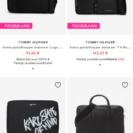
PIEDĀVĀJUMS
PIEDĀVĀJUMS
TOMMY HILFIGER
TOMMY HILFIGER
Soma portatīvajam datoram 'Logo Mixed Texture'
Soma portatīvajam datoram 'TH Business Modern'
92,65 €
143,20 €
Sākotnējā cena: 129,00 €
Pēdējā zemākā cena:
179,00 €
-20%
Pēdējā zemākā cena:
92,65 €