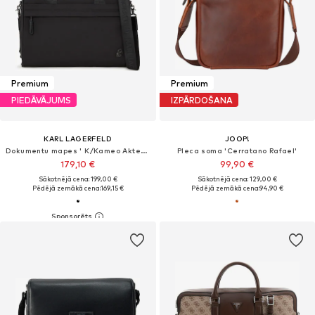
Premium
Premium
PIEDĀVĀJUMS
IZPĀRDOŠANA
KARL LAGERFELD
JOOP!
Dokumentu mapes ' K/Kameo Aktentasche '
Pleca soma 'Cerratano Rafael'
179,10 €
99,90 €
Sākotnējā cena: 199,00 €
Sākotnējā cena: 129,00 €
Pēdējā zemākā cena:
169,15 €
Pēdējā zemākā cena:
94,90 €