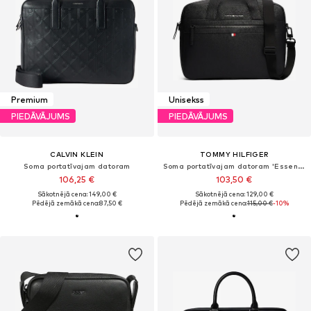
Premium
Unisekss
PIEDĀVĀJUMS
PIEDĀVĀJUMS
CALVIN KLEIN
TOMMY HILFIGER
Soma portatīvajam datoram
Soma portatīvajam datoram 'Essential'
106,25 €
103,50 €
Sākotnējā cena: 149,00 €
Sākotnējā cena: 129,00 €
Pēdējā zemākā cena:
87,50 €
Pēdējā zemākā cena:
115,00 €
-10%