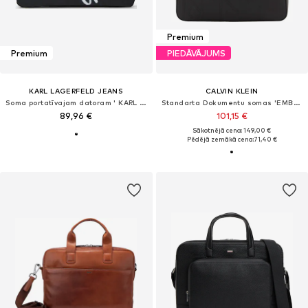
Premium
Premium
PIEDĀVĀJUMS
KARL LAGERFELD JEANS
CALVIN KLEIN
Soma portatīvajam datoram ' KARL QUOTE LAPTOP '
Standarta Dokumentu somas 'EMBOSS COMMUTER'
89,96 €
101,15 €
Sākotnējā cena: 149,00 €
Pēdējā zemākā cena:
71,40 €