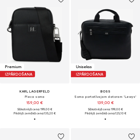
Premium
Unisekss
IZPĀRDOŠANA
IZPĀRDOŠANA
KARL LAGERFELD
BOSS
Pleca soma
Soma portatīvajam datoram 'Lewys'
159,00 €
139,00 €
Sākotnējā cena: 199,00 €
Sākotnējā cena: 199,00 €
Pēdējā zemākā cena:
135,20 €
Pēdējā zemākā cena:
125,10 €