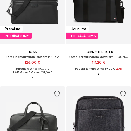
Premium
Jaunums
PIEDĀVĀJUMS
PIEDĀVĀJUMS
BOSS
TOMMY HILFIGER
Soma portatīvajam datoram 'Ray'
Soma portatīvajam datoram 'FOUNDATION'
126,00 €
111,20 €
Sākotnējā cena: 180,00 €
Pēdējā zemākā cena:
139,00 €
-20%
Pēdējā zemākā cena:
125,00 €