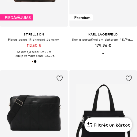
PIEDĀVĀJUMS
Premium
STRELLSON
KARL LAGERFELD
Pleca soma 'Richmond Jeremy'
Soma portatīvajam datoram ' K/Panel Beutel '
112,50 €
179,96 €
Sākotnējā cena: 159,00 €
Pēdējā zemākā cena:
106,25 €
Filtrēt un kārtot