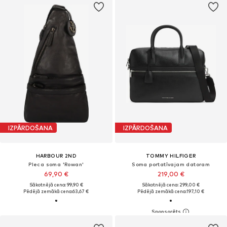
IZPĀRDOŠANA
IZPĀRDOŠANA
HARBOUR 2ND
TOMMY HILFIGER
Pleca soma 'Rowan'
Soma portatīvajam datoram
69,90 €
219,00 €
Sākotnējā cena: 99,90 €
Sākotnējā cena: 299,00 €
Pēdējā zemākā cena:
63,67 €
Pēdējā zemākā cena:
197,10 €