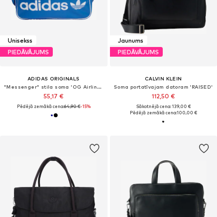
Unisekss
Jaunums
PIEDĀVĀJUMS
PIEDĀVĀJUMS
ADIDAS ORIGINALS
CALVIN KLEIN
"Messenger" stila soma 'OG Airliner'
Soma portatīvajam datoram 'RAISED'
55,17 €
112,50 €
Pēdējā zemākā cena:
64,90 €
-15%
Sākotnējā cena: 139,00 €
Pēdējā zemākā cena:
100,00 €