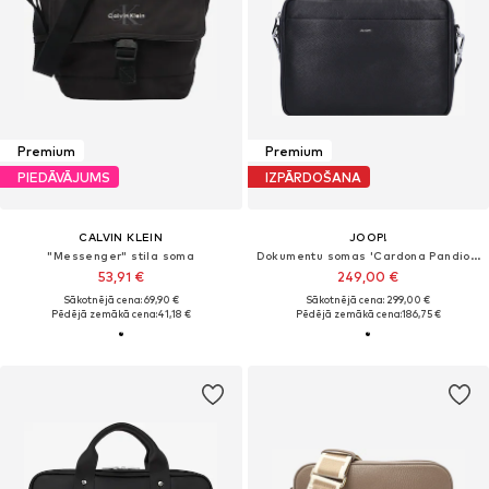
Premium
Premium
PIEDĀVĀJUMS
IZPĀRDOŠANA
CALVIN KLEIN
JOOP!
"Messenger" stila soma
Dokumentu somas 'Cardona Pandion'
53,91 €
249,00 €
Sākotnējā cena: 69,90 €
Sākotnējā cena: 299,00 €
Pēdējā zemākā cena:
41,18 €
Pēdējā zemākā cena:
186,75 €