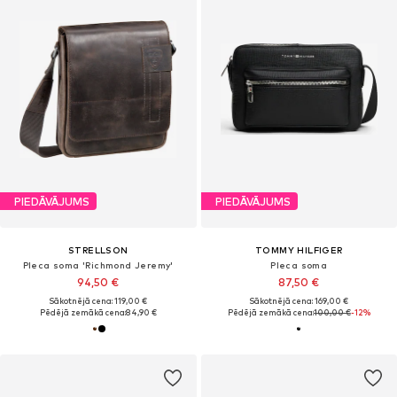
PIEDĀVĀJUMS
PIEDĀVĀJUMS
STRELLSON
TOMMY HILFIGER
Pleca soma 'Richmond Jeremy'
Pleca soma
94,50 €
87,50 €
Sākotnējā cena: 119,00 €
Sākotnējā cena: 169,00 €
Pēdējā zemākā cena:
84,90 €
Pēdējā zemākā cena:
100,00 €
-12%