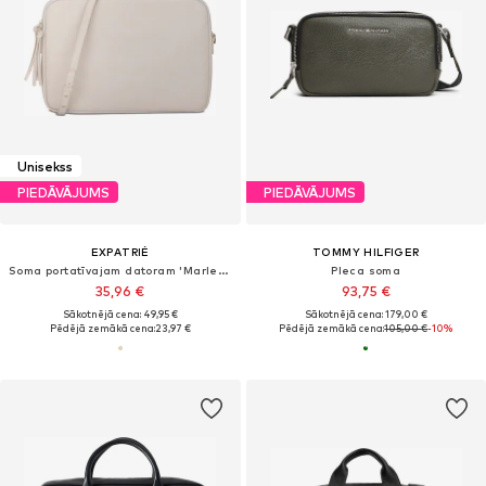
Unisekss
PIEDĀVĀJUMS
PIEDĀVĀJUMS
EXPATRIÉ
TOMMY HILFIGER
Soma portatīvajam datoram 'Marlene 13 Zoll'
Pleca soma
35,96 €
93,75 €
Sākotnējā cena: 49,95 €
Sākotnējā cena: 179,00 €
Pēdējā zemākā cena:
23,97 €
Pēdējā zemākā cena:
105,00 €
-10%