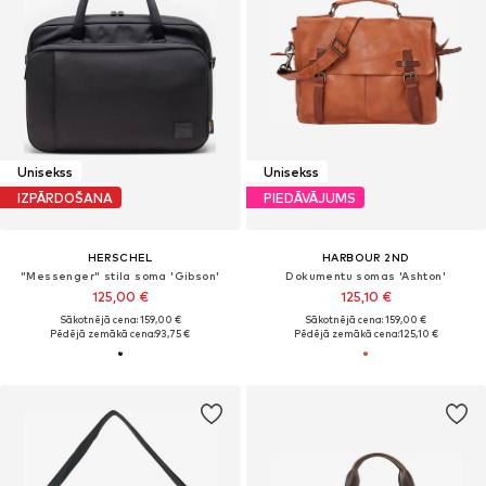
Unisekss
Unisekss
IZPĀRDOŠANA
PIEDĀVĀJUMS
HERSCHEL
HARBOUR 2ND
"Messenger" stila soma 'Gibson'
Dokumentu somas 'Ashton'
125,00 €
125,10 €
Sākotnējā cena: 159,00 €
Sākotnējā cena: 159,00 €
Pēdējā zemākā cena:
93,75 €
Pēdējā zemākā cena:
125,10 €