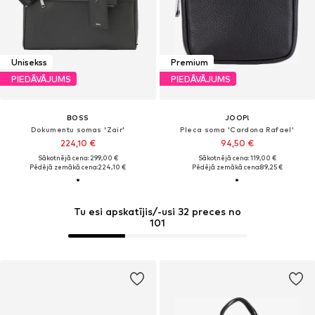
Unisekss
Premium
PIEDĀVĀJUMS
PIEDĀVĀJUMS
BOSS
JOOP!
Dokumentu somas 'Zair'
Pleca soma 'Cardona Rafael'
224,10 €
94,50 €
Sākotnējā cena: 299,00 €
Sākotnējā cena: 119,00 €
Pēdējā zemākā cena:
224,10 €
Pēdējā zemākā cena:
89,25 €
Tu esi apskatījis/-usi 32 preces no
101