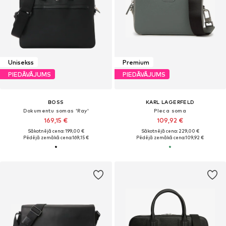
Unisekss
Premium
PIEDĀVĀJUMS
PIEDĀVĀJUMS
BOSS
KARL LAGERFELD
Dokumentu somas 'Ray'
Pleca soma
169,15 €
109,92 €
Sākotnējā cena: 199,00 €
Sākotnējā cena: 229,00 €
Pēdējā zemākā cena:
169,15 €
Pēdējā zemākā cena:
109,92 €