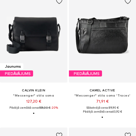
Jaunums
PIEDĀVĀJUMS
PIEDĀVĀJUMS
CALVIN KLEIN
CAMEL ACTIVE
"Messenger" stila soma
"Messenger" stila soma 'Traces'
127,20 €
71,91 €
Pēdējā zemākā cena:
159,00 €
-20%
Sākotnējā cena: 89,90 €
Pēdējā zemākā cena:
63,92 €