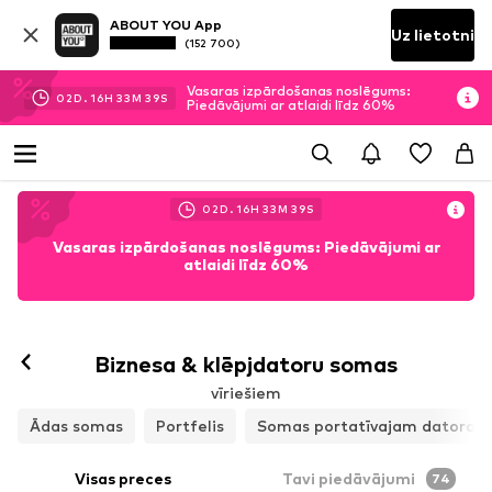
ABOUT YOU App
Uz lietotni
(152 700)
Vasaras izpārdošanas noslēgums:
02
D.
16
H
33
M
37
S
Piedāvājumi ar atlaidi līdz 60%
02
D.
16
H
33
M
37
S
Vasaras izpārdošanas noslēgums: Piedāvājumi ar
atlaidi līdz 60%
Biznesa & klēpjdatoru somas
vīriešiem
Ādas somas
Portfelis
Somas portatīvajam datoram
Visas preces
Tavi piedāvājumi
74