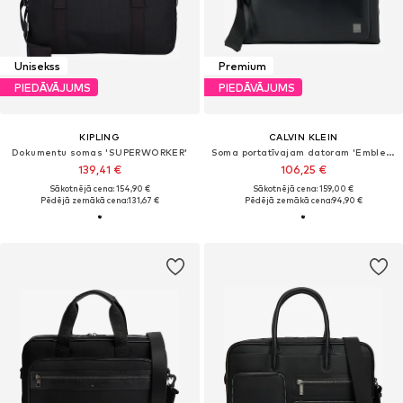
Unisekss
Premium
PIEDĀVĀJUMS
PIEDĀVĀJUMS
KIPLING
CALVIN KLEIN
Dokumentu somas 'SUPERWORKER'
Soma portatīvajam datoram 'Emblem Hardware'
139,41 €
106,25 €
Sākotnējā cena: 154,90 €
Sākotnējā cena: 159,00 €
Pēdējā zemākā cena:
131,67 €
Pēdējā zemākā cena:
94,90 €