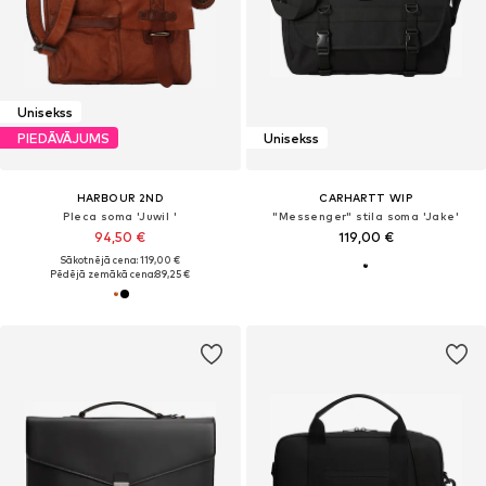
Unisekss
PIEDĀVĀJUMS
Unisekss
HARBOUR 2ND
CARHARTT WIP
Pleca soma 'Juwil '
"Messenger" stila soma 'Jake'
94,50 €
119,00 €
Sākotnējā cena: 119,00 €
Pēdējā zemākā cena:
89,25 €