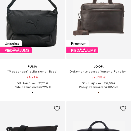
Unisekss
Premium
PIEDĀVĀJUMS
PIEDĀVĀJUMS
PUMA
JOOP!
"Messenger" stila soma 'Buzz'
Dokumentu somas 'Ancona Pandion'
24,21 €
323,10 €
Sākotnējā cena: 29,90 €
Sākotnējā cena: 359,00 €
Pēdējā zemākā cena:
19,92 €
Pēdējā zemākā cena:
305,15 €