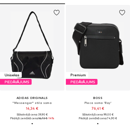
Unisekss
Premium
PIEDĀVĀJUMS
PIEDĀVĀJUMS
ADIDAS ORIGINALS
BOSS
"Messenger" stila soma
Pleca soma 'Ray'
14,34 €
76,41 €
Sākotnējā cena: 39,90 €
Sākotnējā cena: 99,00 €
Pēdējā zemākā cena:
16,73 €
-14%
Pēdējā zemākā cena:
74,90 €