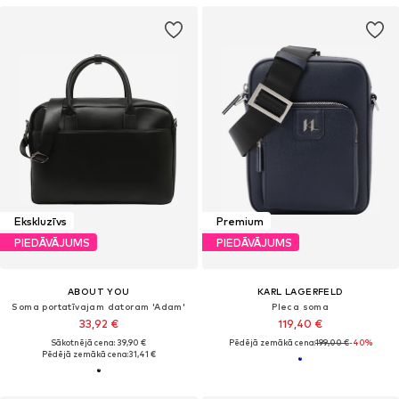
Ekskluzīvs
Premium
PIEDĀVĀJUMS
PIEDĀVĀJUMS
ABOUT YOU
KARL LAGERFELD
Soma portatīvajam datoram 'Adam'
Pleca soma
33,92 €
119,40 €
Sākotnējā cena: 39,90 €
Pēdējā zemākā cena:
199,00 €
-40%
Pēdējā zemākā cena:
31,41 €