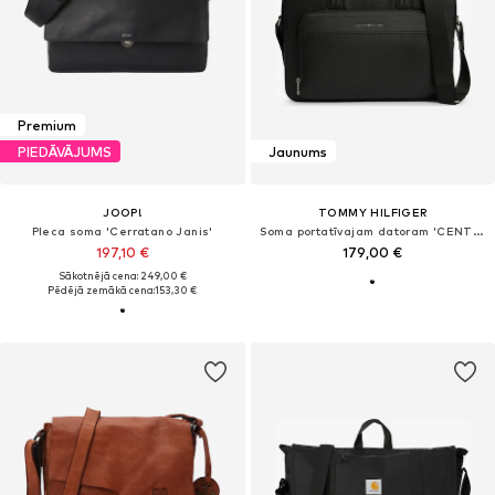
Premium
PIEDĀVĀJUMS
Jaunums
JOOP!
TOMMY HILFIGER
Pleca soma 'Cerratano Janis'
Soma portatīvajam datoram 'CENTRAL'
197,10 €
179,00 €
Sākotnējā cena: 249,00 €
Pēdējā zemākā cena:
153,30 €