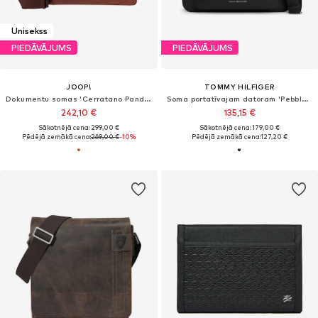
Unisekss
PIEDĀVĀJUMS
PIEDĀVĀJUMS
JOOP!
TOMMY HILFIGER
Dokumentu somas 'Cerratano Pandion'
Soma portatīvajam datoram 'Pebble Grain Logo Hardware'
242,10 €
135,15 €
Sākotnējā cena: 299,00 €
Sākotnējā cena: 179,00 €
Pēdējā zemākā cena:
269,00 €
-10%
Pēdējā zemākā cena:
127,20 €