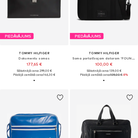
PIEDĀVĀJUMS
PIEDĀVĀJUMS
TOMMY HILFIGER
TOMMY HILFIGER
Dokumentu somas
Soma portatīvajam datoram 'FOUNDATION'
177,65 €
100,00 €
Sākotnējā cena: 299,00 €
Sākotnējā cena: 139,00 €
Pēdējā zemākā cena:
146,30 €
Pēdējā zemākā cena:
109,00 €
-8%