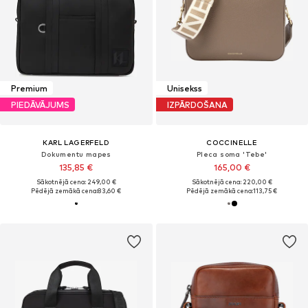
Premium
Unisekss
PIEDĀVĀJUMS
IZPĀRDOŠANA
KARL LAGERFELD
COCCINELLE
Dokumentu mapes
Pleca soma 'Tebe'
135,85 €
165,00 €
Sākotnējā cena: 249,00 €
Sākotnējā cena: 220,00 €
Pēdējā zemākā cena:
83,60 €
Pēdējā zemākā cena:
113,75 €