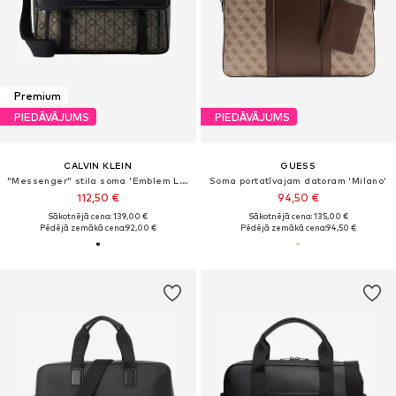
Premium
PIEDĀVĀJUMS
PIEDĀVĀJUMS
CALVIN KLEIN
GUESS
"Messenger" stila soma 'Emblem Logo Messenger'
Soma portatīvajam datoram 'Milano'
112,50 €
94,50 €
Sākotnējā cena: 139,00 €
Sākotnējā cena: 135,00 €
Pēdējā zemākā cena:
92,00 €
Pēdējā zemākā cena:
94,50 €