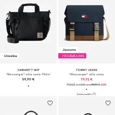
Jaunums
Unisekss
PIEDĀVĀJUMS
CARHARTT WIP
TOMMY JEANS
"Messenger" stila soma 'Philis'
"Messenger" stila soma
59,90 €
79,92 €
Pēdējā zemākā cena:
99,90 €
-20%