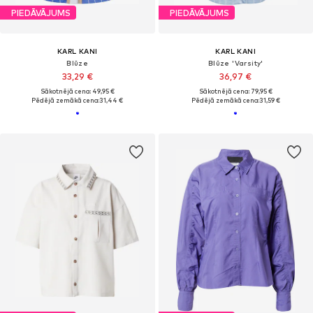
PIEDĀVĀJUMS
PIEDĀVĀJUMS
KARL KANI
KARL KANI
Blūze
Blūze 'Varsity'
33,29 €
36,97 €
Sākotnējā cena: 49,95 €
Sākotnējā cena: 79,95 €
Pēdējā zemākā cena:
31,44 €
Pēdējā zemākā cena:
31,59 €