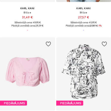
KARL KANI
KARL KANI
Blūze
Blūze
31,49 €
27,57 €
Sākotnējā cena: 49,95 €
Sākotnējā cena: 45,95 €
Pēdējā zemākā cena:
29,39 €
Pēdējā zemākā cena:
27,97 €
-1%
PIEDĀVĀJUMS
PIEDĀVĀJUMS