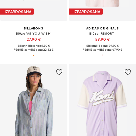
IZPĀRDOŠANA
IZPĀRDOŠANA
BILLABONG
ADIDAS ORIGINALS
Blūze 'AS YOU WISH'
Blūze 'RESORT'
27,90 €
59,90 €
Sākotnējā cena: 69,90 €
Sākotnējā cena: 79,90 €
Pēdējā zemākā cena:
22,32 €
Pēdējā zemākā cena:
47,90 €