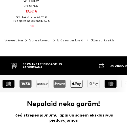
WEEKDAY
Blūze 'Liv'
13,52 €
Sākotnējā cena: 42,90 €
Pēdējā zemākā cena:
13,52 €
Sievietēm
Streetwear
Blūzes un krekli
Džinsa krekli
30 DIENU ATGRIEŠANAS TIESĪBAS
APMAKSA P
Nepalaid neko garām!
Reģistrējies jaunumu lapai un saņem ekskluzīvus
piedāvājumus