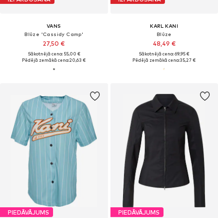
VANS
KARL KANI
Blūze 'Cassidy Camp'
Blūze
27,50 €
48,49 €
Sākotnējā cena: 55,00 €
Sākotnējā cena: 69,95 €
Pēdējā zemākā cena:
20,63 €
Pēdējā zemākā cena:
35,27 €
PIEDĀVĀJUMS
PIEDĀVĀJUMS