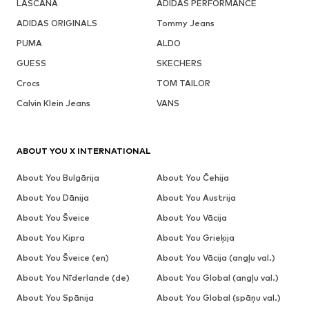
LASCANA
ADIDAS PERFORMANCE
ADIDAS ORIGINALS
Tommy Jeans
PUMA
ALDO
GUESS
SKECHERS
Crocs
TOM TAILOR
Calvin Klein Jeans
VANS
ABOUT YOU X INTERNATIONAL
About You Bulgārija
About You Čehija
About You Dānija
About You Austrija
About You Šveice
About You Vācija
About You Kipra
About You Grieķija
About You Šveice (en)
About You Vācija (angļu val.)
About You Nīderlande (de)
About You Global (angļu val.)
About You Spānija
About You Global (spāņu val.)