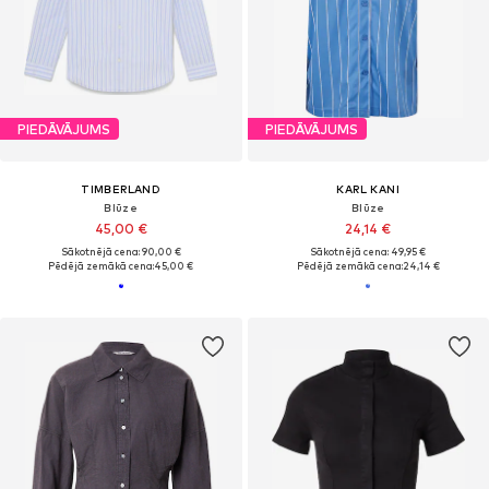
PIEDĀVĀJUMS
PIEDĀVĀJUMS
TIMBERLAND
KARL KANI
Blūze
Blūze
45,00 €
24,14 €
Sākotnējā cena: 90,00 €
Sākotnējā cena: 49,95 €
Pēdējā zemākā cena:
45,00 €
Pēdējā zemākā cena:
24,14 €