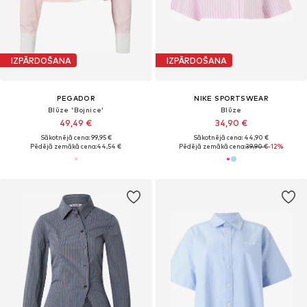
IZPĀRDOŠANA
IZPĀRDOŠANA
PEGADOR
NIKE SPORTSWEAR
Blūze 'Bojnice'
Blūze
49,49 €
34,90 €
Sākotnējā cena: 99,95 €
Sākotnējā cena: 44,90 €
Pēdējā zemākā cena:
44,54 €
Pēdējā zemākā cena:
39,90 €
-12%