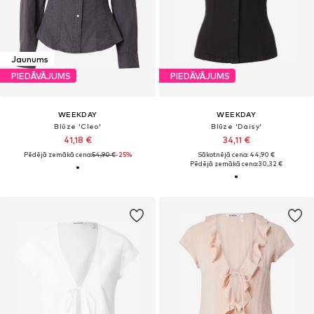
Jaunums
PIEDĀVĀJUMS
PIEDĀVĀJUMS
WEEKDAY
WEEKDAY
Blūze 'Cleo'
Blūze 'Daisy'
41,18 €
34,11 €
Pēdējā zemākā cena:
54,90 €
-25%
Sākotnējā cena: 44,90 €
Pēdējā zemākā cena:
30,32 €