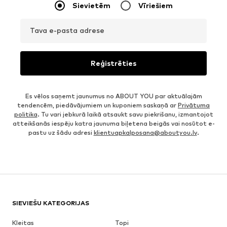
Sievietēm
Vīriešiem
Tava e-pasta adrese
Reģistrēties
Es vēlos saņemt jaunumus no ABOUT YOU par aktuālajām
tendencēm, piedāvājumiem un kuponiem saskaņā ar
Privātuma
politika
. Tu vari jebkurā laikā atsaukt savu piekrišanu, izmantojot
atteikšanās iespēju katra jaunuma biļetena beigās vai nosūtot e-
pastu uz šādu adresi
klientuapkalposana@aboutyou.lv
.
SIEVIEŠU KATEGORIJAS
Kleitas
Topi