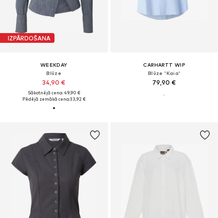
IZPĀRDOŠANA
WEEKDAY
CARHARTT WIP
Blūze
Blūze 'Kaia'
34,90 €
79,90 €
Sākotnējā cena: 49,90 €
Pēdējā zemākā cena:
33,92 €