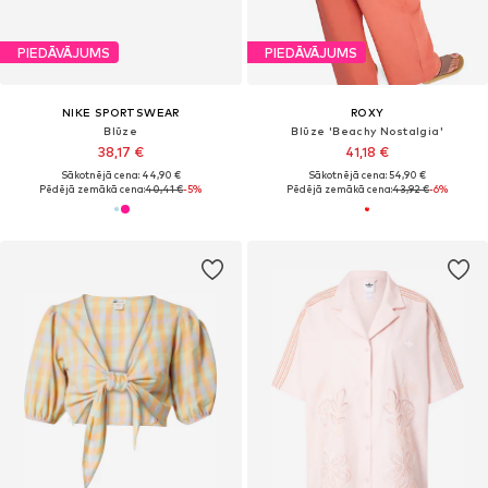
PIEDĀVĀJUMS
PIEDĀVĀJUMS
NIKE SPORTSWEAR
ROXY
Blūze
Blūze 'Beachy Nostalgia'
38,17 €
41,18 €
Sākotnējā cena: 44,90 €
Sākotnējā cena: 54,90 €
Pēdējā zemākā cena:
40,41 €
-5%
Pēdējā zemākā cena:
43,92 €
-6%