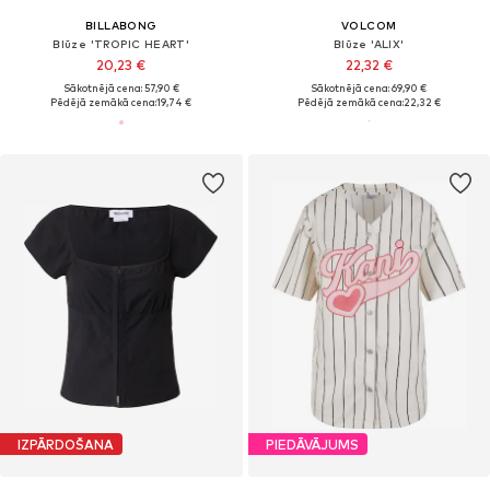
BILLABONG
VOLCOM
Blūze 'TROPIC HEART'
Blūze 'ALIX'
20,23 €
22,32 €
Sākotnējā cena: 57,90 €
Sākotnējā cena: 69,90 €
Pēdējā zemākā cena:
19,74 €
Pēdējā zemākā cena:
22,32 €
IZPĀRDOŠANA
PIEDĀVĀJUMS