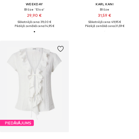
WEEKDAY
KARL KANI
Blūze 'Elsa'
Blūze
29,90 €
31,59 €
Sākotnējā cena: 39,00 €
Sākotnējā cena: 49,95 €
Pēdējā zemākā cena:
14,95 €
Pēdējā zemākā cena:
31,59 €
PIEDĀVĀJUMS