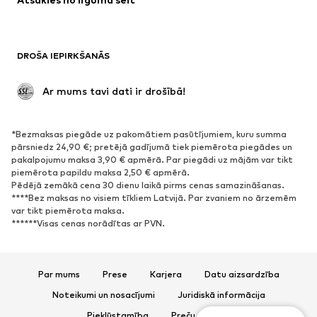
Mēteļi
Svārki
Peldkostīmi
Ikdienas džemperi
Žaketes
Kombinezoni un sarafāni
DROŠA IEPIRKŠANĀS
Lieli izmēri
Apģērbs grūtniecēm
Svinības
Ekskluzīvi
 Ar mums tavi dati ir drošībā!
Pārstrāde
*Bezmaksas piegāde uz pakomātiem pasūtījumiem, kuru summa
APAVI
pārsniedz 24,90 €; pretējā gadījumā tiek piemērota piegādes un
pakalpojumu maksa 3,90 € apmērā. Par piegādi uz mājām var tikt
Jaunumi
Šobrīd populāri
piemērota papildu maksa 2,50 € apmērā.
Pēdējā zemākā cena 30 dienu laikā pirms cenas samazināšanas.
Brīvā laika apavi
Puszābaki
****Bez maksas no visiem tīkliem Latvijā. Par zvaniem no ārzemēm
Augstpapēžu apavi
Zābaki
var tikt piemērota maksa.
******Visas cenas norādītas ar PVN.
Sandales
Kurpes
Sporta apavi
Laiviņas
Atvērti apavi
Mājas apavi
Par mums
Prese
Karjera
Datu aizsardzība
Ekskluzīvi
Noteikumi un nosacījumi
Juridiskā informācija
Piekļūstamība
Preču drošība