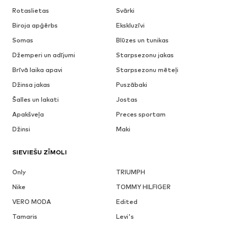
Rotaslietas
Svārki
Biroja apģērbs
Ekskluzīvi
Somas
Blūzes un tunikas
Džemperi un adījumi
Starpsezonu jakas
Brīvā laika apavi
Starpsezonu mēteļi
Džinsa jakas
Puszābaki
Šalles un lakati
Jostas
Apakšveļa
Preces sportam
Džinsi
Maki
SIEVIEŠU ZĪMOLI
Only
TRIUMPH
Nike
TOMMY HILFIGER
VERO MODA
Edited
Tamaris
Levi's