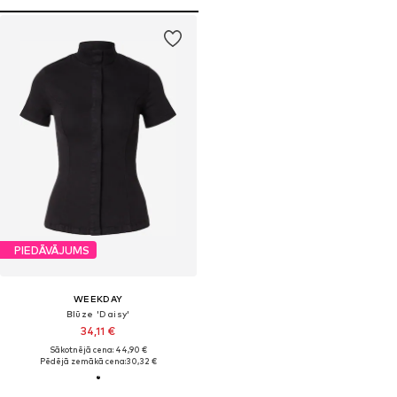
PIEDĀVĀJUMS
WEEKDAY
Blūze 'Daisy'
34,11 €
Sākotnējā cena: 44,90 €
Pēdējā zemākā cena:
30,32 €