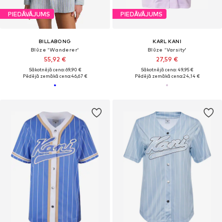
PIEDĀVĀJUMS
PIEDĀVĀJUMS
BILLABONG
KARL KANI
Blūze 'Wanderer'
Blūze 'Varsity'
55,92 €
27,59 €
Sākotnējā cena: 69,90 €
Sākotnējā cena: 49,95 €
Pēdējā zemākā cena:
46,67 €
Pēdējā zemākā cena:
24,14 €