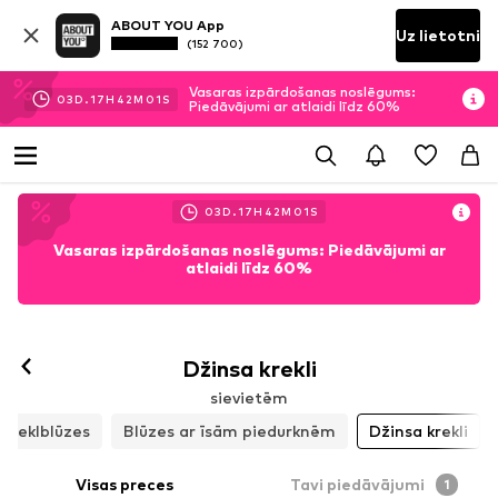
ABOUT YOU App
Uz lietotni
(152 700)
Vasaras izpārdošanas noslēgums:
03
D.
17
H
42
M
00
S
Piedāvājumi ar atlaidi līdz 60%
03
D.
17
H
42
M
00
S
Vasaras izpārdošanas noslēgums: Piedāvājumi ar
atlaidi līdz 60%
Džinsa krekli
sievietēm
Kreklblūzes
Blūzes ar īsām piedurknēm
Džinsa krekli
Visas preces
Tavi piedāvājumi
1