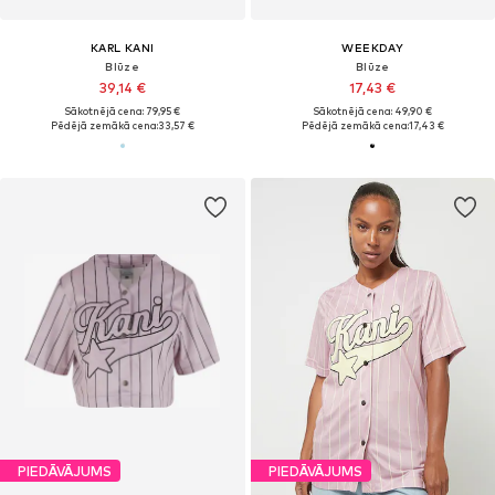
KARL KANI
WEEKDAY
Blūze
Blūze
39,14 €
17,43 €
Sākotnējā cena: 79,95 €
Sākotnējā cena: 49,90 €
Pēdējā zemākā cena:
33,57 €
Pēdējā zemākā cena:
17,43 €
PIEDĀVĀJUMS
PIEDĀVĀJUMS