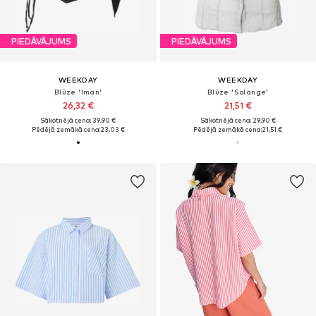
PIEDĀVĀJUMS
PIEDĀVĀJUMS
WEEKDAY
WEEKDAY
Blūze 'Iman'
Blūze 'Solange'
26,32 €
21,51 €
Sākotnējā cena: 39,90 €
Sākotnējā cena: 29,90 €
Pēdējā zemākā cena:
23,03 €
Pēdējā zemākā cena:
21,51 €