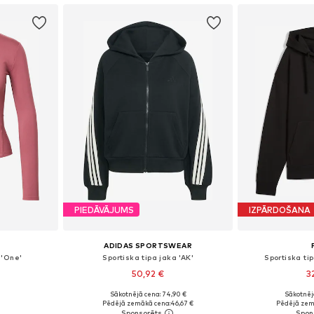
PIEDĀVĀJUMS
IZPĀRDOŠANA
ADIDAS SPORTSWEAR
 'One'
Sportiska tipa jaka 'AK'
Sportiska tip
50,92 €
3
Sākotnējā cena: 74,90 €
Sākotnēj
 M, L, XL
Pieejamie izmēri: XS, S, M, L, XL
Pieejamie iz
Pēdējā zemākā cena:
46,67 €
Pēdējā zem