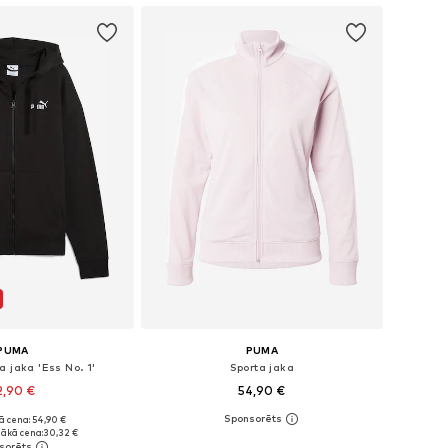
PUMA
PUMA
a jaka 'Ess No. 1'
Sporta jaka
2,90 €
54,90 €
ā cena: 54,90 €
mēri: XS, S, M, L
Pieejamie izmēri: XS, S, M, L, XL
ākā cena:
30,32 €