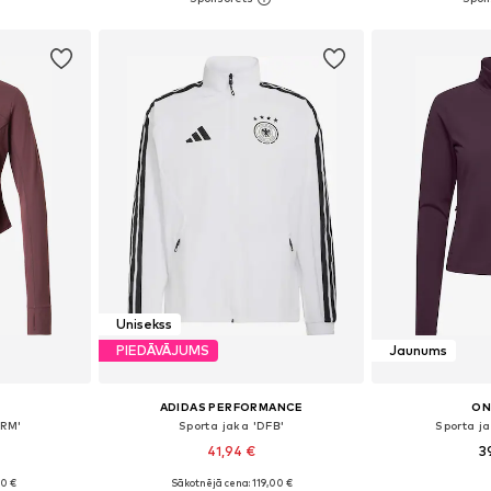
ozam
Pievienot grozam
Pievie
Unisekss
PIEDĀVĀJUMS
Jaunums
ADIDAS PERFORMANCE
ON
ORM'
Sporta jaka 'DFB'
Sporta j
41,94 €
3
90 €
Sākotnējā cena: 119,00 €
S, M, L
Pieejamie izmēri: S, M, L, XL, XXL
Pieejamie izmē