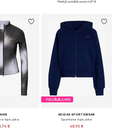
Pēdējā zemākā cena:
44,97 €
not grozam
Pievienot grozam
PIEDĀVĀJUMS
NIKE
ADIDAS SPORTSWEAR
ka tipa jaka
Sportiska tipa jaka
1,74 €
48,93 €