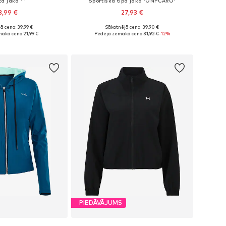
a jaka ' '
Sportiska tipa jaka 'ONPCARO'
3,99 €
27,93 €
ā cena: 39,99 €
Sākotnējā cena: 39,90 €
mēri: XS, S, M, L
Pieejamie izmēri: XS, S, M, L, XL
mākā cena:
21,99 €
Pēdējā zemākā cena:
31,92 €
-12%
not grozam
Pievienot grozam
PIEDĀVĀJUMS