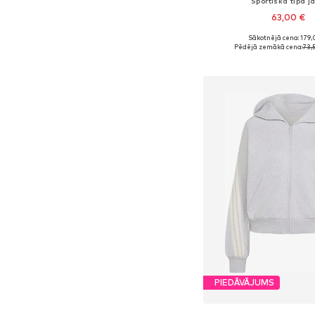
Sportiska tipa j
63,00 €
Sākotnējā cena: 179,
Pieejamie izmēri: XS, 
Pēdējā zemākā cena:
73,
Pievienot gr
PIEDĀVĀJUMS