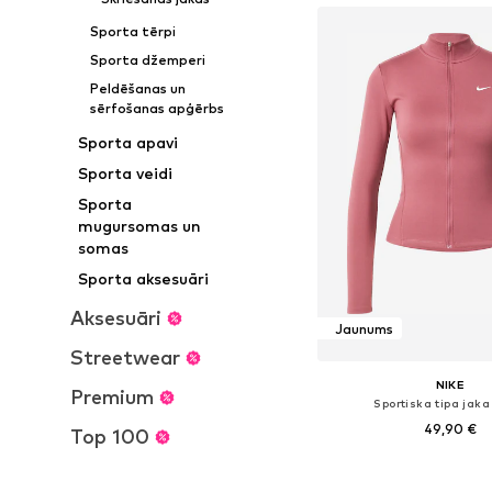
Sporta tērpi
Sporta džemperi
Peldēšanas un
sērfošanas apģērbs
Sporta apavi
Sporta veidi
Sporta
mugursomas un
somas
Sporta aksesuāri
Aksesuāri
Jaunums
Streetwear
NIKE
Premium
Sportiska tipa jaka
49,90 €
Top 100
Pieejamie izmēri: XS, S,