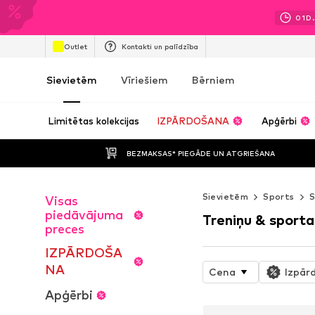
01
D.
Outlet
Kontakti un palīdzība
Sievietēm
Vīriešiem
Bērniem
Limitētas kolekcijas
IZPĀRDOŠANA
Apģērbi
BEZMAKSAS* PIEGĀDE UN ATGRIEŠANA
Sievietēm
Sports
S
Visas
piedāvājuma
Treniņu & sporta
preces
IZPĀRDOŠA
NA
Cena
Izpār
Apģērbi