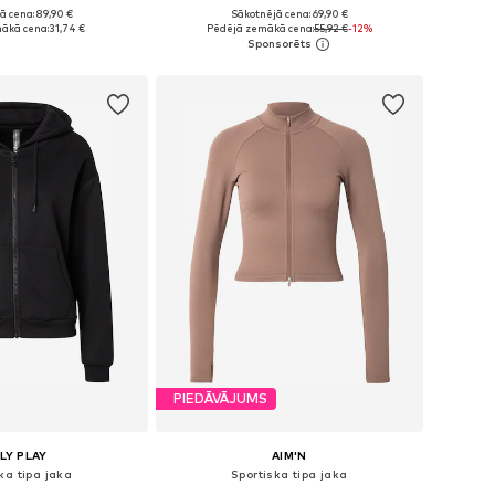
ā cena: 89,90 €
Sākotnējā cena: 69,90 €
ri: XS, S, M, L, XL
Pieejamie izmēri: XS Standarta izmērs, S Standarta izmērs, M Standarta izmērs, L Standarta izmērs, XL Standarta izmērs
ākā cena:
31,74 €
Pēdējā zemākā cena:
55,92 €
-12%
not grozam
Pievienot grozam
PIEDĀVĀJUMS
LY PLAY
AIM'N
ka tipa jaka
Sportiska tipa jaka