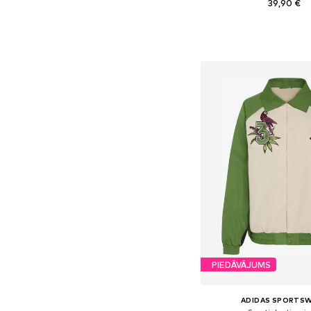
39,90 €
Pieejamie izmēri: XS, 
Pievienot gr
PIEDĀVĀJUMS
ADIDAS SPORTS