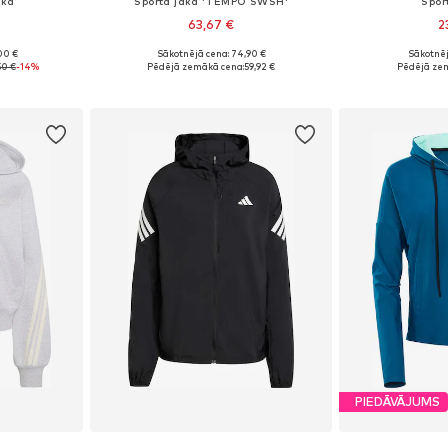
aka
Sporta jaka 'TEMPO SWSH'
Sport
63,67 €
2
00 €
Sākotnējā cena: 74,90 €
Sākotnēj
S, M, L
Pieejamie izmēri: XS, S, M, L, XL
Pieejamie iz
50 €
-14%
Pēdējā zemākā cena:
59,92 €
Pēdējā ze
ozam
Pievienot grozam
Pievie
PIEDĀVĀJUMS