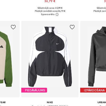
36,79 €
3
Sākotnējā cena: 45,99 €
Sākotnēj
S, M, L
Pieejamie izmēri: XS, S, M, L, XL, XXL
Pieejamie izmē
Pēdējā zemākā cena:
36,79 €
Pēdējā zem
ozam
Pievienot grozam
Pievie
PIEDĀVĀJUMS
IZPĀRDOŠANA
WEAR
NIKE
URBAN