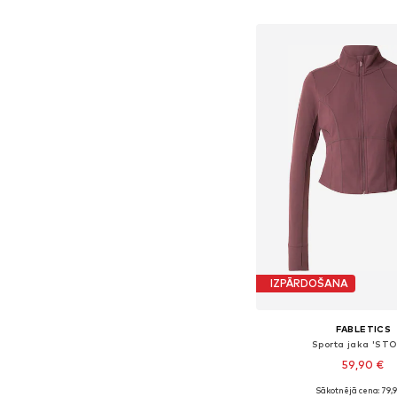
Pievienot gr
IZPĀRDOŠANA
FABLETICS
Sporta jaka 'ST
59,90 €
Sākotnējā cena: 79,
Pieejamie izmēri: XS, 