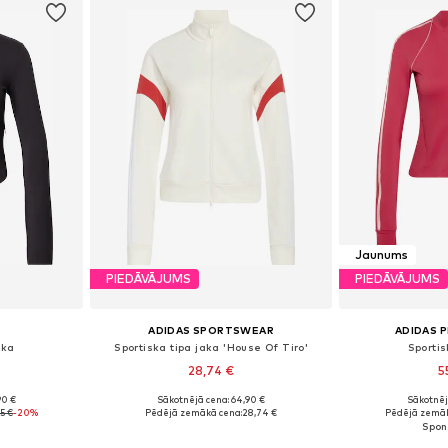
Jaunums
PIEDĀVĀJUMS
PIEDĀVĀJUMS
ADIDAS SPORTSWEAR
ADIDAS 
aka
Sportiska tipa jaka 'House Of Tiro'
Sportis
28,74 €
5
90 €
Sākotnējā cena: 64,90 €
Sākotnēj
, L, XL
Pieejamie izmēri: XS, S, M, L
45 €
-20%
Pēdējā zemākā cena:
28,74 €
Pēdējā zemāk
ozam
Pievienot grozam
Pievie