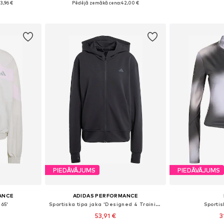
3,96 €
Pēdējā zemākā cena:
42,00 €
ozam
Pievienot grozam
Pievie
PIEDĀVĀJUMS
PIEDĀVĀJUMS
ANCE
ADIDAS PERFORMANCE
365'
Sportiska tipa jaka 'Designed 4 Training'
Sportis
53,91 €
3