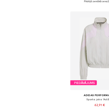
Pēdējā zemākā cena:
2
Pievienot gr
PIEDĀVĀJUMS
ADIDAS PERFORM
Sporta jaka 'Adi
62,91 €