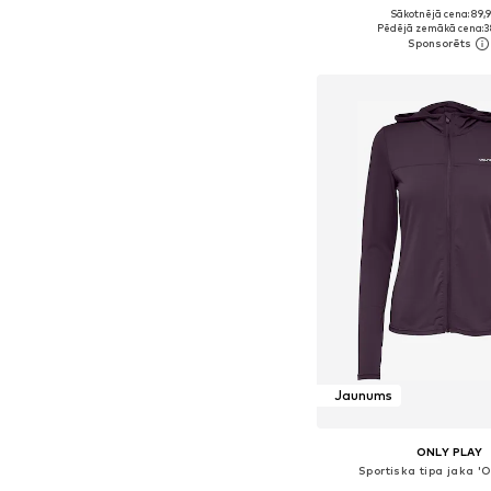
Sākotnējā cena: 89,
Pēdējā zemākā cena:
3
Pievienot gr
Jaunums
ONLY PLAY
Sportiska tipa jaka '