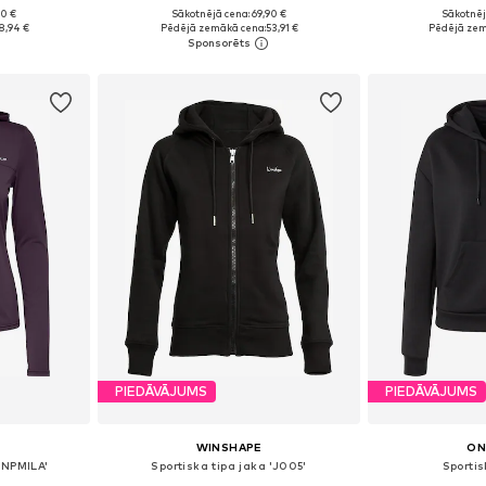
90 €
Sākotnējā cena: 69,90 €
Sākotnēj
Pieejamie izmēri: XS Standarta izmērs, M Standarta izmērs, L Standarta izmērs, XL Standarta izmērs
Pieejamie izmēri: S, M, L, XL
Pieejamie izmē
8,94 €
Pēdējā zemākā cena:
53,91 €
Pēdējā zem
ozam
Pievienot grozam
Pievie
PIEDĀVĀJUMS
PIEDĀVĀJUMS
WINSHAPE
ON
ONPMILA'
Sportiska tipa jaka 'J005'
Sportis