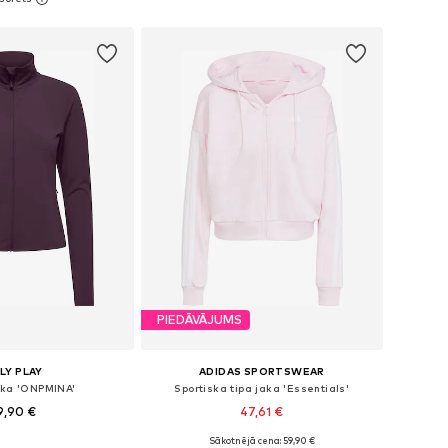
not grozam
Pievienot grozam
PIEDĀVĀJUMS
LY PLAY
ADIDAS SPORTSWEAR
aka 'ONPMINA'
Sportiska tipa jaka 'Essentials'
9,90 €
47,61 €
Sākotnējā cena: 59,90 €
ri: XS, S, M, L, XL
Pieejamie izmēri: XS Standarta izmērs, S Standarta izmērs, M Standarta izmērs, L Standarta izmērs, XL Standarta izmērs