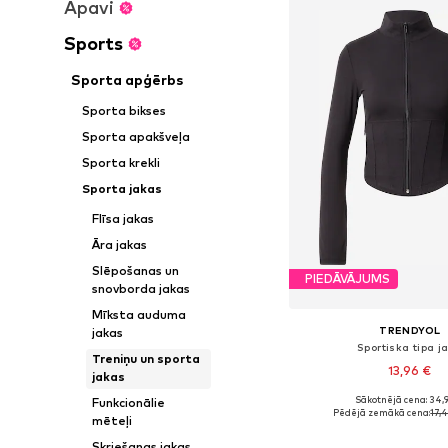
Apavi
Sports
Sporta apģērbs
Sporta bikses
Sporta apakšveļa
Sporta krekli
Sporta jakas
Flīsa jakas
Āra jakas
Slēpošanas un
PIEDĀVĀJUMS
snovborda jakas
Mīksta auduma
TRENDYOL
jakas
Sportiska tipa j
Treniņu un sporta
13,96 €
jakas
Sākotnējā cena: 34,
Funkcionālie
Pieejamie izmēri: S, M
Pēdējā zemākā cena:
17,
mēteļi
Pievienot gr
Skriešanas jakas