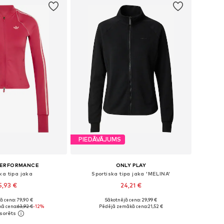
PIEDĀVĀJUMS
PERFORMANCE
ONLY PLAY
ka tipa jaka
Sportiska tipa jaka 'MELINA'
5,93 €
24,21 €
ā cena: 79,90 €
Sākotnējā cena: 29,99 €
Pieejamie izmēri: XS Standarta izmērs, S Standarta izmērs, M Standarta izmērs, L Standarta izmērs, XL Standarta izmērs
Pieejamie izmēri: XS, S, M, L, XL
ā cena:
63,92 €
-12%
Pēdējā zemākā cena:
21,52 €
not grozam
Pievienot grozam