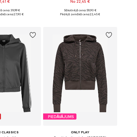
1,41 €
No 22,45 €
ā cena: 39,99 €
Sākotnējā cena: 59,90 €
ri: XS, S, M, L, XL
Pieejamie izmēri: XS, XS-S, S, M
ākā cena:
27,90 €
Pēdējā zemākā cena:
22,45 €
not grozam
Pievienot grozam
PIEDĀVĀJUMS
 CLASSICS
ONLY PLAY