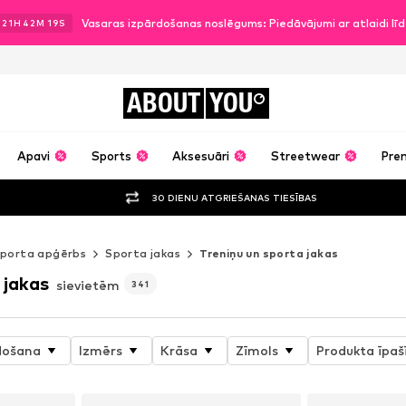
Vasaras izpārdošanas noslēgums: Piedāvājumi ar atlaidi l
21
H
42
M
17
S
ABOUT
YOU
Apavi
Sports
Aksesuāri
Streetwear
Pre
30 DIENU ATGRIEŠANAS TIESĪBAS
porta apģērbs
Sporta jakas
Treniņu un sporta jakas
 jakas
sievietēm
341
došana
Izmērs
Krāsa
Zīmols
Produkta īpaš