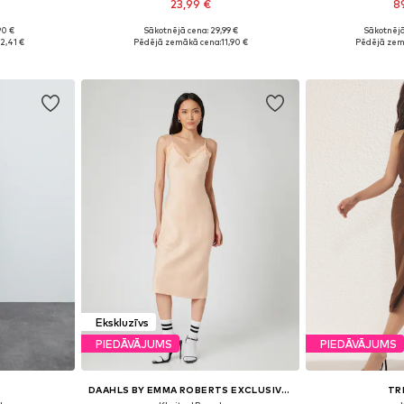
23,99 €
8
+
2
90 €
Sākotnējā cena: 29,99 €
Sākotnējā
8, 40, 42, 44
Pieejams daudzos izmēros
Pieejams 
2,41 €
Pēdējā zemākā cena:
11,90 €
Pēdējā zem
ozam
Pievienot grozam
Pievie
Ekskluzīvs
PIEDĀVĀJUMS
PIEDĀVĀJUMS
DAAHLS BY EMMA ROBERTS EXCLUSIVELY FOR ABOUT YOU
TR