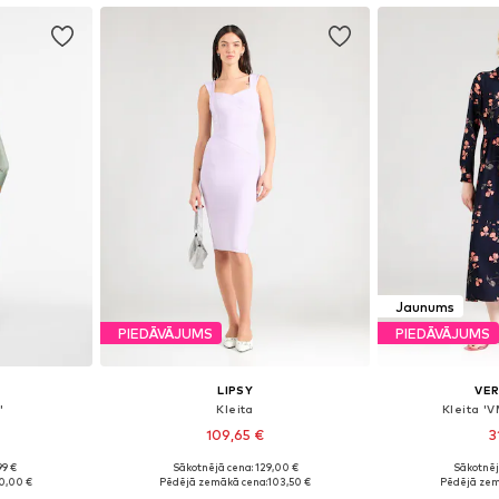
Jaunums
PIEDĀVĀJUMS
PIEDĀVĀJUMS
LIPSY
VE
'
Kleita
Kleita '
109,65 €
3
99 €
Sākotnējā cena: 129,00 €
Sākotnēj
8, 40, 42, 44
Pieejamie izmēri: 34, 36, 38, 40, 42
Pieejamie izmēr
0,00 €
Pēdējā zemākā cena:
103,50 €
Pēdējā zem