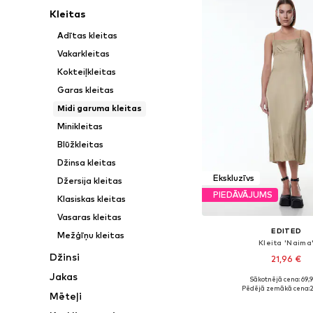
Kleitas
Adītas kleitas
Vakarkleitas
Kokteiļkleitas
Garas kleitas
Midi garuma kleitas
Minikleitas
Blūžkleitas
Džinsa kleitas
Ekskluzīvs
Džersija kleitas
PIEDĀVĀJUMS
Klasiskas kleitas
Vasaras kleitas
EDITED
Mežģīņu kleitas
Kleita 'Naima
Džinsi
21,96 €
Jakas
Sākotnējā cena: 69,
Pieejamie izmēri: 36, 3
Pēdējā zemākā cena:
2
Mēteļi
Pievienot gr