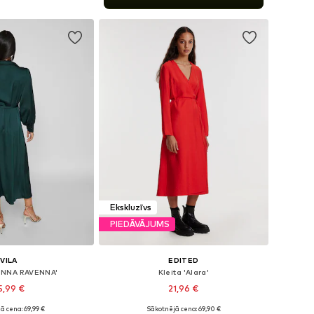
not grozam
Ekskluzīvs
PIEDĀVĀJUMS
VILA
EDITED
IENNA RAVENNA'
Kleita 'Alara'
5,99 €
21,96 €
+
1
ā cena: 69,99 €
Sākotnējā cena: 69,90 €
 34, 36, 38, 40, 42, 44
Pieejamie izmēri: 34, 36, 38, 40