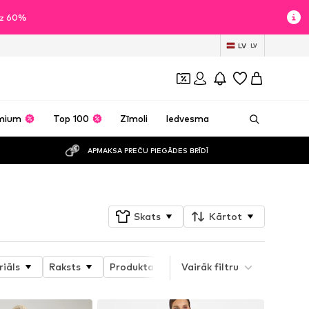
īdz 60%
LV
LV
mium
Top 100
Zīmoli
Iedvesma
APMAKSA PREČU PIEGĀDES BRĪDĪ
Skats
Kārtot
iāls
Raksts
Produkta īpašības
Vairāk filtru
Detaļas
Ga