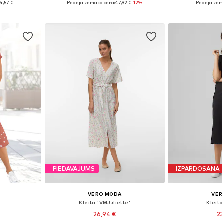
4,57 €
Pēdējā zemākā cena:
47,92 €
-12%
Pēdējā zem
ozam
Pievienot grozam
Pievie
PIEDĀVĀJUMS
IZPĀRDOŠANA
VERO MODA
VE
Kleita 'VMJuliette'
Kleit
26,94 €
2