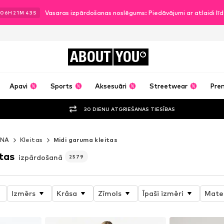
Vasaras izpārdošanas noslēgums: Piedāvājumi ar atlaidi l
06
H
21
M
41
S
ABOUT
YOU
Apavi
Sports
Aksesuāri
Streetwear
Pre
30 DIENU ATGRIEŠANAS TIESĪBAS
ANA
Kleitas
Midi garuma kleitas
tas
izpārdošanā
2579
Izmērs
Krāsa
Zīmols
Īpaši izmēri
Mater