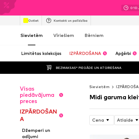
01
D.
Outlet
Kontakti un palīdzība
Sievietēm
Vīriešiem
Bērniem
Limitētas kolekcijas
IZPĀRDOŠANA
Apģērbi
BEZMAKSAS* PIEGĀDE UN ATGRIEŠANA
Sievietēm
IZPĀRDOŠ
Visas
piedāvājuma
Midi garuma klei
preces
IZPĀRDOŠAN
A
Cena
Atlaide
Džemperi un
adījumi