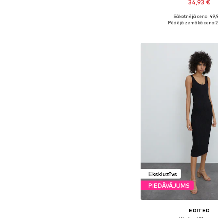
34,93 €
Sākotnējā cena: 49,
Pieejamie izmēri: 34, 36, 3
Pēdējā zemākā cena:
2
Pievienot gr
Ekskluzīvs
PIEDĀVĀJUMS
EDITED