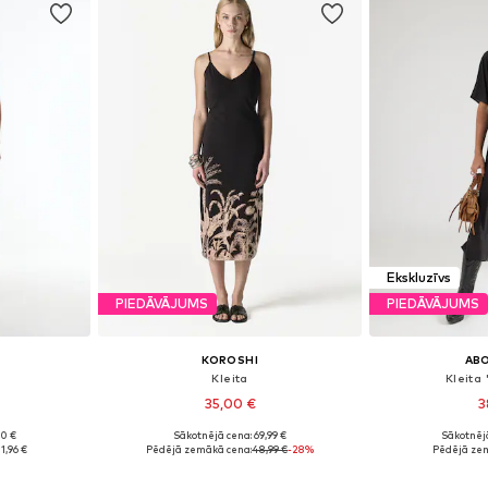
Ekskluzīvs
PIEDĀVĀJUMS
PIEDĀVĀJUMS
KOROSHI
AB
'
Kleita
Kleita
35,00 €
3
90 €
Sākotnējā cena: 69,99 €
Sākotnēj
8, 40, 42
Pieejamie izmēri: 34, 36, 38, 40
Pieejamie izm
1,96 €
Pēdējā zemākā cena:
48,99 €
-28%
Pēdējā ze
ozam
Pievienot grozam
Pievie