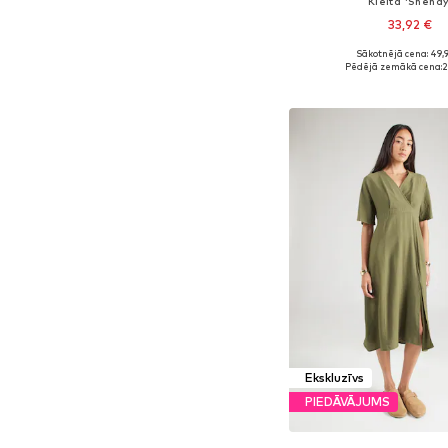
Kleita 'Shenay
33,92 €
Sākotnējā cena: 49,
Pieejamie izmēri: 34, 36,
Pēdējā zemākā cena:
2
Pievienot gr
Ekskluzīvs
PIEDĀVĀJUMS