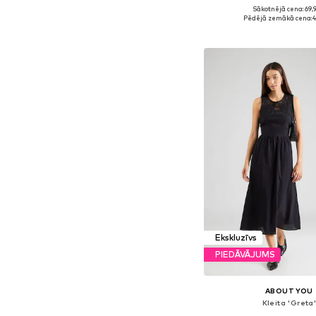
Sākotnējā cena: 69,
Pieejamie izmēri: 34, 36, 3
Pēdējā zemākā cena:
4
Pievienot gr
Ekskluzīvs
PIEDĀVĀJUMS
ABOUT YOU
Kleita 'Greta