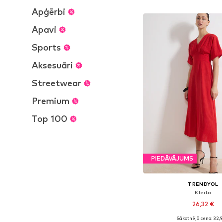
Pievienot gr
Apģērbi
Apavi
Sports
Aksesuāri
Streetwear
Premium
Top 100
PIEDĀVĀJUMS
TRENDYOL
Kleita
26,32 €
Sākotnējā cena: 32,
Pieejamie izmēri: 34, 36,