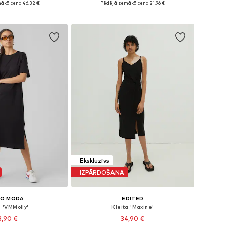
ākā cena:
46,32 €
Pēdējā zemākā cena:
21,96 €
not grozam
Pievienot grozam
Ekskluzīvs
IZPĀRDOŠANA
RO MODA
EDITED
a 'VMMolly'
Kleita 'Maxine'
3,90 €
34,90 €