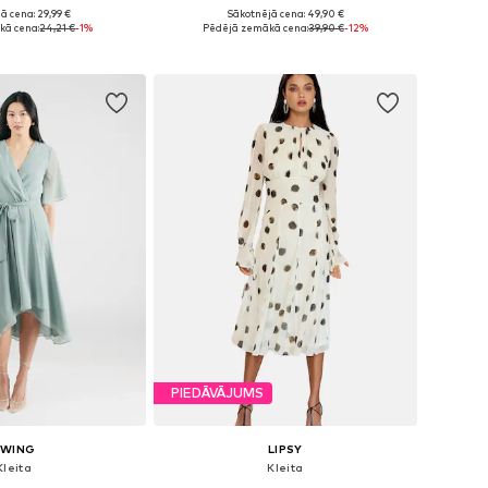
+
7
ā cena: 29,99 €
Sākotnējā cena: 49,90 €
ēri: 36, 38, 40, 42
Pieejamie izmēri: 34, 36, 38, 40
kā cena:
24,21 €
-1%
Pēdējā zemākā cena:
39,90 €
-12%
not grozam
Pievienot grozam
PIEDĀVĀJUMS
SWING
LIPSY
Kleita
Kleita