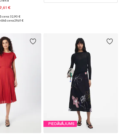
Kleita
9,61 €
ā cena: 32,90 €
ēri: 34, 36, 38, 40
mākā cena:
29,61 €
not grozam
PIEDĀVĀJUMS