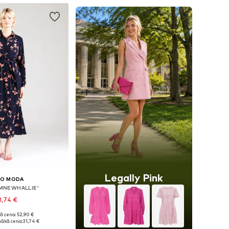
Legally Pink
RO MODA
VMNEWHALLIE'
1,74 €
ā cena: 52,90 €
i: 34, 36, 38, 40, 42
ākā cena:
31,74 €