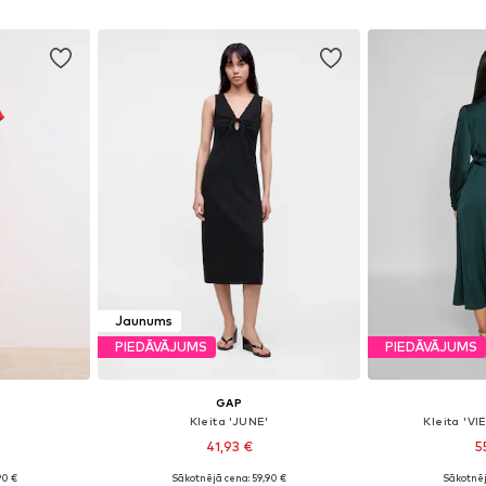
ozam
Pievienot grozam
Pievie
Jaunums
PIEDĀVĀJUMS
PIEDĀVĀJUMS
GAP
Kleita 'JUNE'
Kleita 'V
41,93 €
5
90 €
Sākotnējā cena: 59,90 €
Sākotnēj
 38, 40, 42
Pieejamie izmēri: 34, 36, 38
Pieejamie izmēri: