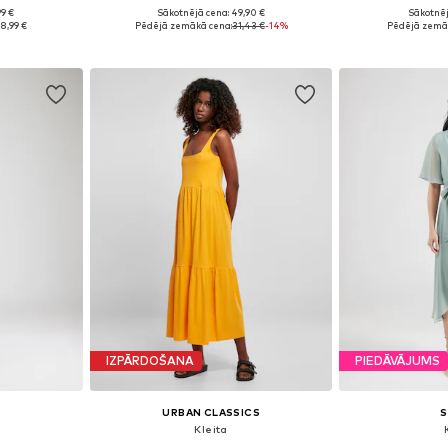
99 €
Sākotnējā cena: 49,90 €
Sākotnēj
8, 40, 42, 44
Pieejamie izmēri: 34, 36, 38
Pieejamie izm
8,99 €
Pēdējā zemākā cena:
31,43 €
-14%
Pēdējā zemā
ozam
Pievienot grozam
Pievie
IZPĀRDOŠANA
PIEDĀVĀJUMS
URBAN CLASSICS
'
Kleita