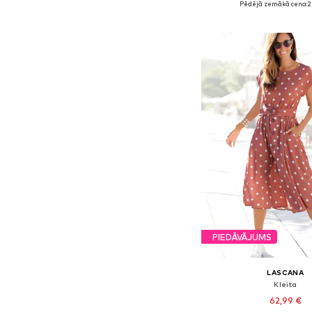
Pēdējā zemākā cena:
2
Pievienot gr
PIEDĀVĀJUMS
LASCANA
Kleita
62,99 €