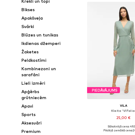
Krekli un topi
Bikses
Apakšveļa
Svārki
Blūzes un tunikas
Ikdienas džemperi
Žaketes
Peldkostīmi
Kombinezoni un
sarafāni
Lieli izmēri
PIEDĀVĀJUMS
Apģērbs
grūtniecēm
Apavi
VILA
Kleita 'VIFalia
Sports
25,00 €
Aksesuāri
+
6
Sākotnējā cena: 49,
Pieejamie izmēri: 34, 36, 3
Premium
Pēdējā zemākā cena:
2