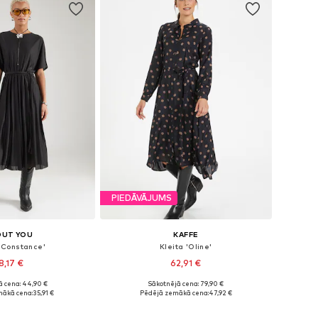
PIEDĀVĀJUMS
OUT YOU
KAFFE
 'Constance'
Kleita 'Oline'
8,17 €
62,91 €
ā cena: 44,90 €
Sākotnējā cena: 79,90 €
ēri: 34, 36, 38, 40
Pieejams daudzos izmēros
mākā cena:
35,91 €
Pēdējā zemākā cena:
47,92 €
not grozam
Pievienot grozam