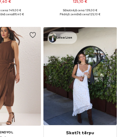
9,40 €
125,10 €
 cena: 149,00 €
Sākotnējā cena: 139,00 €
daudzos izmēros
Pieejamie izmēri: 36, 38, 40, 42
ākā cena:
89,40 €
Pēdējā zemākā cena:
125,10 €
not grozam
Pievienot grozam
Luisa Lion
Skatīt tērpu
ENDYOL