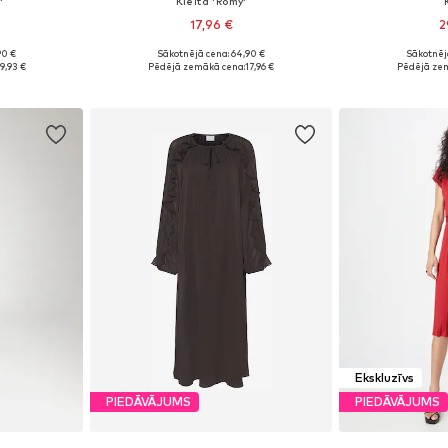
'
Kleita 'Romy'
17,96 €
2
90 €
Sākotnējā cena: 64,90 €
Sākotnēj
 38, 40, 42
Pieejamie izmēri: 34, 36, 38, 40, 42, 44
Pieejamie izm
9,93 €
Pēdējā zemākā cena:
17,96 €
Pēdējā ze
ozam
Pievienot grozam
Pievie
Ekskluzīvs
PIEDĀVĀJUMS
PIEDĀVĀJUMS