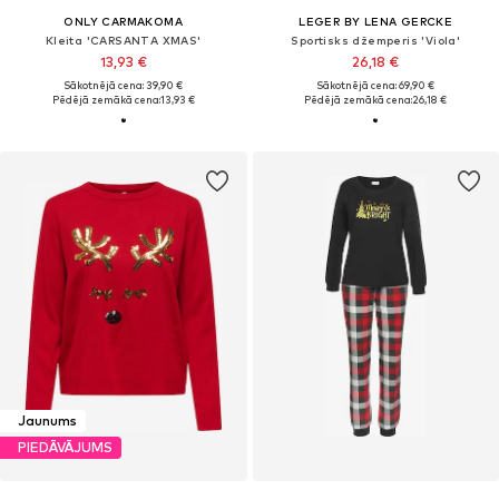
ONLY CARMAKOMA
LEGER BY LENA GERCKE
Kleita 'CARSANTA XMAS'
Sportisks džemperis 'Viola'
13,93 €
26,18 €
Sākotnējā cena: 39,90 €
Sākotnējā cena: 69,90 €
Pēdējā zemākā cena:
13,93 €
Pēdējā zemākā cena:
26,18 €
Jaunums
PIEDĀVĀJUMS