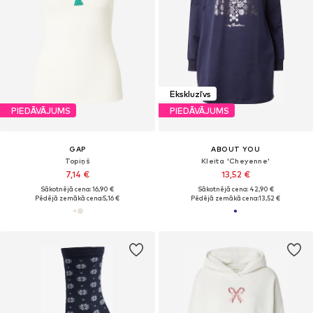
Ekskluzīvs
PIEDĀVĀJUMS
PIEDĀVĀJUMS
GAP
ABOUT YOU
Topiņš
Kleita 'Cheyenne'
7,14 €
13,52 €
Sākotnējā cena: 16,90 €
Sākotnējā cena: 42,90 €
Pēdējā zemākā cena:
5,16 €
Pēdējā zemākā cena:
13,52 €