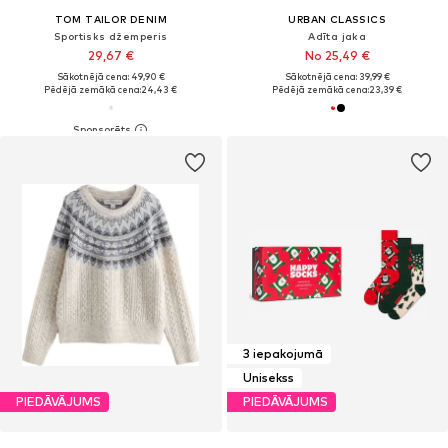
TOM TAILOR DENIM
URBAN CLASSICS
Sportisks džemperis
Adīta jaka
29,67 €
No 25,49 €
Sākotnējā cena: 49,90 €
Sākotnējā cena: 39,99 €
Pēdējā zemākā cena:
24,43 €
Pēdējā zemākā cena:
23,39 €
3 iepakojumā
Unisekss
PIEDĀVĀJUMS
PIEDĀVĀJUMS