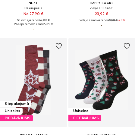
NEXT
HAPPY SOCKS
Džemperis
Zeķes 'Santa'
No 27,90 €
23,92 €
Sākotnējā cena: 62,00 €
Pēdējā zemākā cena:
29,90 €
-20%
Pēdējā zemākā cena:
27,90 €
3 iepakojumā
Unisekss
Unisekss
PIEDĀVĀJUMS
PIEDĀVĀJUMS
URBAN CLASSICS
URBAN CLASSICS