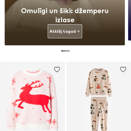
Omulīgi un šiki: džemperu
izlase
Atklāj tagad