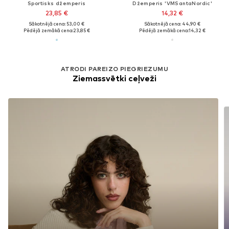
Sportisks džemperis
Džemperis 'VMSantaNordic'
23,85 €
14,32 €
Sākotnējā cena: 53,00 €
Sākotnējā cena: 44,90 €
Pēdējā zemākā cena:
23,85 €
Pēdējā zemākā cena:
14,32 €
ATRODI PAREIZO PIEGRIEZUMU
Ziemassvētki ceļveži