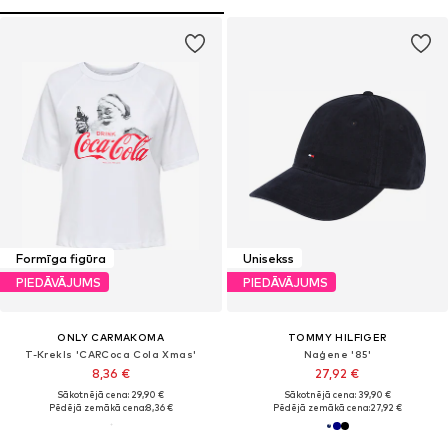
Formīga figūra
Unisekss
PIEDĀVĀJUMS
PIEDĀVĀJUMS
ONLY CARMAKOMA
TOMMY HILFIGER
T-Krekls 'CARCoca Cola Xmas'
Naģene '85'
8,36 €
27,92 €
Sākotnējā cena: 29,90 €
Sākotnējā cena: 39,90 €
Pēdējā zemākā cena:
8,36 €
Pēdējā zemākā cena:
27,92 €