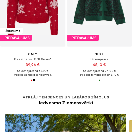
Jaunums
PIEDĀVĀJUMS
PIEDĀVĀJUMS
ONLY
NEXT
Džemperis 'ONLXmas'
Džemperis
39,96 €
48,10 €
Sākotnējā cena: 64,95 €
Sākotnējā cena: 74,00 €
Pēdējā zemākā cena:
39,96 €
Pēdējā zemākā cena:
48,10 €
ATKLĀJ TENDENCES UN LABĀKOS ZĪMOLUS
Iedvesma Ziemassvētki