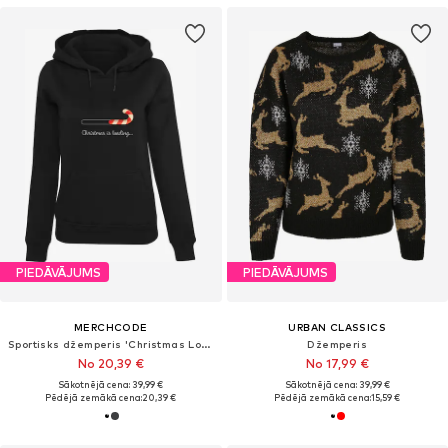
PIEDĀVĀJUMS
PIEDĀVĀJUMS
MERCHCODE
URBAN CLASSICS
Sportisks džemperis 'Christmas Loading'
Džemperis
No 20,39 €
No 17,99 €
Sākotnējā cena: 39,99 €
Sākotnējā cena: 39,99 €
Pēdējā zemākā cena:
20,39 €
Pēdējā zemākā cena:
15,59 €