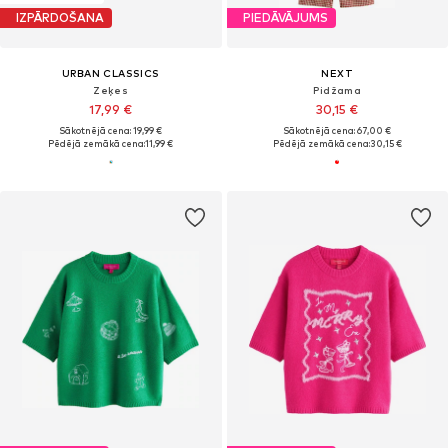
IZPĀRDOŠANA
PIEDĀVĀJUMS
URBAN CLASSICS
NEXT
Zeķes
Pidžama
17,99 €
30,15 €
Sākotnējā cena: 19,99 €
Sākotnējā cena: 67,00 €
Pēdējā zemākā cena:
11,99 €
Pēdējā zemākā cena:
30,15 €