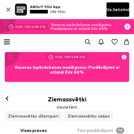
ABOUT YOU App
Uz lietotni
(152 700)
Vasaras izpārdošanas noslēgums:
02
D.
15
H
42
M
19
S
Piedāvājumi ar atlaidi līdz 60%
02
D.
15
H
42
M
19
S
Vasaras izpārdošanas noslēgums: Piedāvājumi ar
atlaidi līdz 60%
Ziemassvētki
sievietēm
Ziemassvētku džemperi
Ziemassvētku zeķes
Visas preces
Tavi piedāvājumi
74