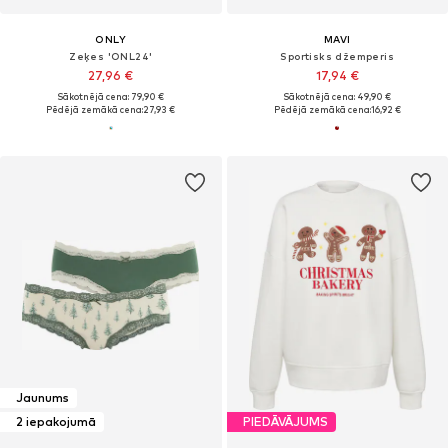
ONLY
MAVI
Zeķes 'ONL24'
Sportisks džemperis
27,96 €
17,94 €
Sākotnējā cena: 79,90 €
Sākotnējā cena: 49,90 €
Pēdējā zemākā cena:
27,93 €
Pēdējā zemākā cena:
16,92 €
Jaunums
2 iepakojumā
PIEDĀVĀJUMS