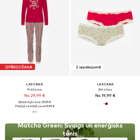
IZPĀRDOŠANA
2 iepakojumā
LASCANA
LASCANA
Pidžama
Biksītes
No 29,99 €
No 19,99 €
Sākotnējā cena: 39,99 €
Pēdējā zemākā cena:
19,99 €
Matcha Green: Svaigs un enerģisks
tonis