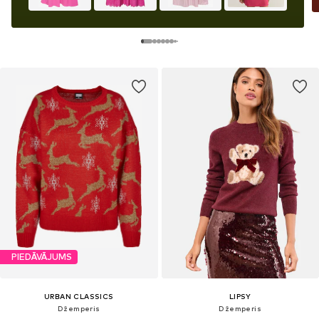
PIEDĀVĀJUMS
URBAN CLASSICS
LIPSY
Džemperis
Džemperis