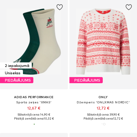
2 iepakojumā
Unisekss
PIEDĀVĀJUMS
PIEDĀVĀJUMS
ADIDAS PERFORMANCE
ONLY
Sporta zeķes 'XMAS'
Džemperis 'ONLXMAS NORDIC'
12,67 €
12,72 €
Sākotnējā cena: 14,90 €
Sākotnējā cena: 39,90 €
Pēdējā zemākā cena:
10,32 €
Pēdējā zemākā cena:
12,72 €