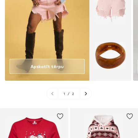
Apskatīt tērpu
1
/
2