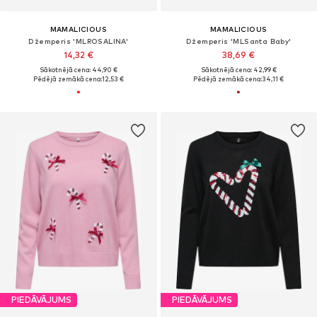
MAMALICIOUS
MAMALICIOUS
Džemperis 'MLROSALINA'
Džemperis 'MLSanta Baby'
14,32 €
38,69 €
Sākotnējā cena: 44,90 €
Sākotnējā cena: 42,99 €
Pēdējā zemākā cena:
12,53 €
Pēdējā zemākā cena:
34,11 €
PIEDĀVĀJUMS
PIEDĀVĀJUMS