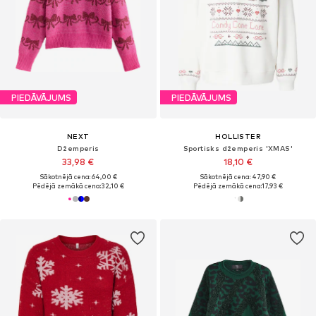
PIEDĀVĀJUMS
PIEDĀVĀJUMS
NEXT
HOLLISTER
Džemperis
Sportisks džemperis 'XMAS'
33,98 €
18,10 €
Sākotnējā cena: 64,00 €
Sākotnējā cena: 47,90 €
Pēdējā zemākā cena:
32,10 €
Pēdējā zemākā cena:
17,93 €