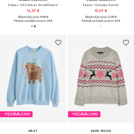
Zeķes 'Christmas Snowflakes'
Zeķes 'Grumpy Santa'
14,39 €
15,59 €
Sākotnējā cena: 19,99 €
Sākotnējā cena: 22,99 €
Pēdējā zemākā cena:
14,39 €
Pēdējā zemākā cena:
14,39 €
PIEDĀVĀJUMS
PIEDĀVĀJUMS
NEXT
VERO MODA