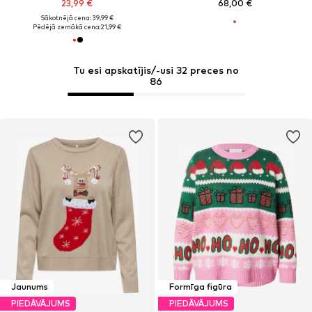
23,99 €
68,00 €
Sākotnējā cena: 39,99 €
Pēdējā zemākā cena:
21,99 €
Tu esi apskatījis/-usi 32 preces no
86
Jaunums
Formīga figūra
PIEDĀVĀJUMS
PIEDĀVĀJUMS