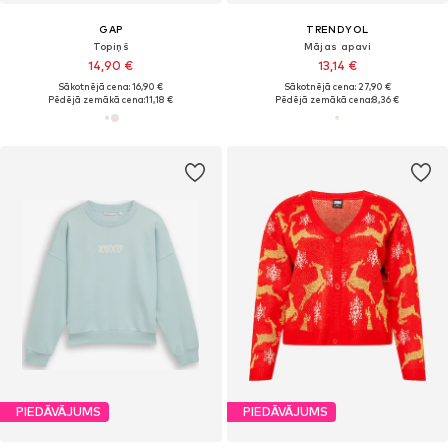
GAP
TRENDYOL
Topiņš
Mājas apavi
14,90 €
13,14 €
Sākotnējā cena: 16,90 €
Sākotnējā cena: 27,90 €
Pēdējā zemākā cena:
11,18 €
Pēdējā zemākā cena:
8,36 €
PIEDĀVĀJUMS
PIEDĀVĀJUMS