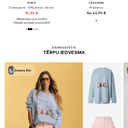
ONLY
LASCANA
Džemperis 'ONLXmas Shine'
Pidžama
35,96 €
No 44,99 €
Sākotnējā cena: 54,95 €
Pēdējā zemākā cena:
35,96 €
+
1
ZIEMASSVĒTKI
TĒRPU IEDVESMA
Kamila Šikl