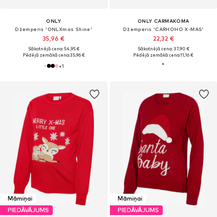
ONLY
ONLY CARMAKOMA
Džemperis 'ONLXmas Shine'
Džemperis 'CARHOHO X-MAS'
35,96 €
22,32 €
Sākotnējā cena: 54,95 €
Sākotnējā cena: 37,90 €
Pēdējā zemākā cena:
35,96 €
Pēdējā zemākā cena:
11,16 €
+
1
Māmiņai
Māmiņai
PIEDĀVĀJUMS
PIEDĀVĀJUMS