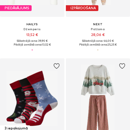
PIEDĀVĀJUMS
IZPĀRDOŠANA
HAILYS
NEXT
Džemperis
Pidžama
13,52 €
28,06 €
Sākotnējā cena: 39,90 €
Sākotnējā cena: 46,00 €
Pēdējā zemākā cena:
13,52 €
Pēdējā zemākā cena:
25,25 €
3 iepakojumā