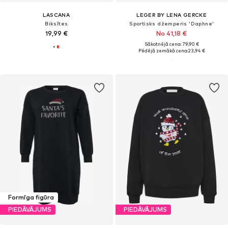
LASCANA
LEGER BY LENA GERCKE
Biksītes
Sportisks džemperis 'Daphne'
19,99 €
No 41,18 €
Sākotnējā cena: 79,90 €
Pēdējā zemākā cena:
23,94 €
Formīga figūra
PIEDĀVĀJUMS
PIEDĀVĀJUMS