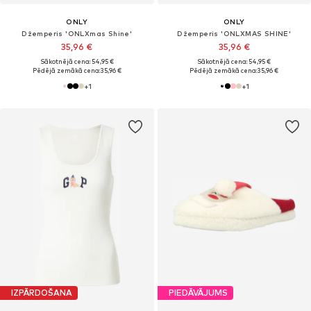
ONLY
ONLY
Džemperis 'ONLXmas Shine'
Džemperis 'ONLXMAS SHINE'
35,96 €
35,96 €
Sākotnējā cena: 54,95 €
Sākotnējā cena: 54,95 €
Pēdējā zemākā cena:
35,96 €
Pēdējā zemākā cena:
35,96 €
+
1
+
1
IZPĀRDOŠANA
PIEDĀVĀJUMS