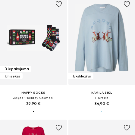
3 iepakojumā
Unisekss
Ekskluzīvs
HAPPY SOCKS
KAMILA ŠIKL
Zeķes 'Holiday Gnomes'
T-Krekls
29,90 €
34,90 €