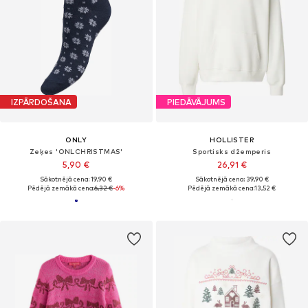
IZPĀRDOŠANA
PIEDĀVĀJUMS
ONLY
HOLLISTER
Zeķes 'ONLCHRISTMAS'
Sportisks džemperis
5,90 €
26,91 €
Sākotnējā cena: 19,90 €
Sākotnējā cena: 39,90 €
Pēdējā zemākā cena:
6,32 €
-6%
Pēdējā zemākā cena:
13,52 €