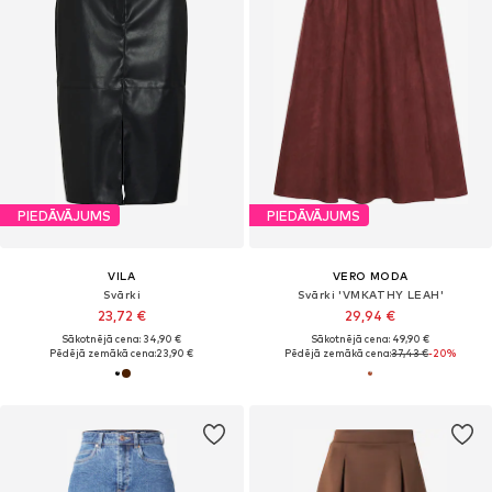
PIEDĀVĀJUMS
PIEDĀVĀJUMS
VILA
VERO MODA
Svārki
Svārki 'VMKATHY LEAH'
23,72 €
29,94 €
Sākotnējā cena: 34,90 €
Sākotnējā cena: 49,90 €
Pēdējā zemākā cena:
23,90 €
Pēdējā zemākā cena:
37,43 €
-20%