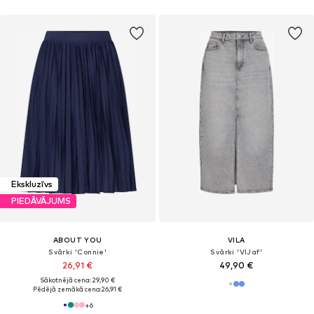
Ekskluzīvs
PIEDĀVĀJUMS
ABOUT YOU
VILA
Svārki 'Connie'
Svārki 'VIJaf'
26,91 €
49,90 €
Sākotnējā cena: 29,90 €
Pēdējā zemākā cena:
26,91 €
+
6