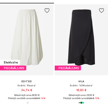
Ekskluzīvs
PIEDĀVĀJUMS
PIEDĀVĀJUMS
EDITED
VILA
Svārki 'Reyna'
Svārki 'VIModala'
34,74 €
18,83 €
Sākotnējā cena: 69,90 €
Sākotnējā cena: 29,90 €
Pēdējā zemākā cena:
40,53 €
-14%
Pēdējā zemākā cena:
21,52 €
-12%