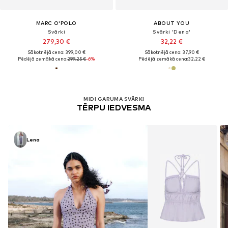
MARC O'POLO
ABOUT YOU
Svārki
Svārki 'Dena'
279,30 €
32,22 €
Sākotnējā cena: 399,00 €
Sākotnējā cena: 37,90 €
Pēdējā zemākā cena:
299,25 €
-6%
Pēdējā zemākā cena:
32,22 €
MIDI GARUMA SVĀRKI
TĒRPU IEDVESMA
Lena