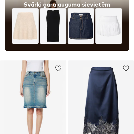
Svārki gara auguma sievietēm