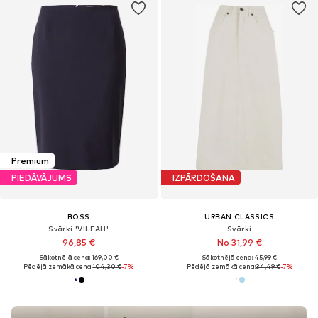
Premium
PIEDĀVĀJUMS
IZPĀRDOŠANA
BOSS
URBAN CLASSICS
Svārki 'VILEAH'
Svārki
96,85 €
No 31,99 €
Sākotnējā cena: 169,00 €
Sākotnējā cena: 45,99 €
Pēdējā zemākā cena:
104,30 €
-7%
Pēdējā zemākā cena:
34,49 €
-7%