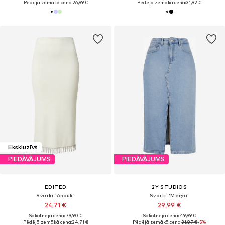
Pēdējā zemākā cena:
26,99 €
Pēdējā zemākā cena:
31,92 €
Ekskluzīvs
PIEDĀVĀJUMS
PIEDĀVĀJUMS
EDITED
2Y STUDIOS
Svārki 'Anouk'
Svārki 'Merya'
24,71 €
29,99 €
Sākotnējā cena: 79,90 €
Sākotnējā cena: 49,99 €
Pēdējā zemākā cena:
24,71 €
Pēdējā zemākā cena:
31,87 €
-5%