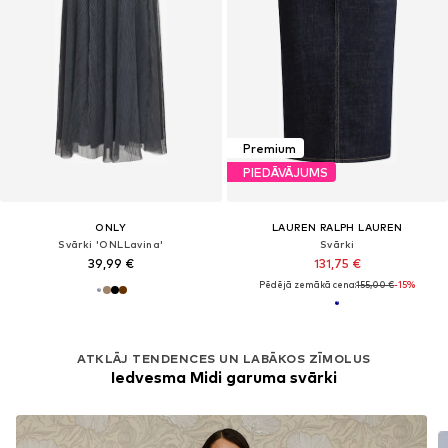
Premium
PIEDĀVĀJUMS
ONLY
LAUREN RALPH LAUREN
Svārki 'ONLLavina'
Svārki
39,99 €
131,75 €
Pēdējā zemākā cena:
155,00 €
-15%
ATKLĀJ TENDENCES UN LABĀKOS ZĪMOLUS
Iedvesma Midi garuma svārki