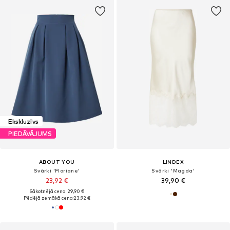
Ekskluzīvs
PIEDĀVĀJUMS
ABOUT YOU
LINDEX
Svārki 'Floriane'
Svārki 'Magda'
23,92 €
39,90 €
Sākotnējā cena: 29,90 €
Pēdējā zemākā cena:
23,92 €