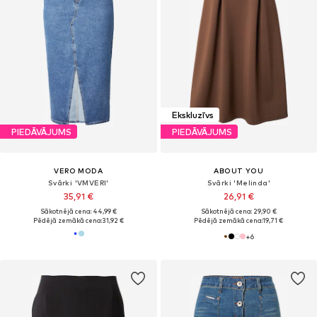
Ekskluzīvs
PIEDĀVĀJUMS
PIEDĀVĀJUMS
VERO MODA
ABOUT YOU
Svārki 'VMVERI'
Svārki 'Melinda'
35,91 €
26,91 €
Sākotnējā cena: 44,99 €
Sākotnējā cena: 29,90 €
Pēdējā zemākā cena:
31,92 €
Pēdējā zemākā cena:
19,71 €
+
6