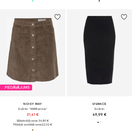
PIEDĀVĀJUMS
NOISY MAY
VIVANCE
Svārki 'NMRonnie'
Svārki
31,41 €
49,99 €
Sākotnējā cena: 34,90 €
Pēdējā zemākā cena:
22,32 €