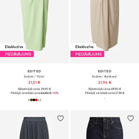
Ekskluzīvs
Ekskluzīvs
PIEDĀVĀJUMS
PIEDĀVĀJUMS
EDITED
EDITED
Svārki 'Yola'
Svārki 'Anthea'
21,51 €
21,96 €
Sākotnējā cena: 39,90 €
Sākotnējā cena: 69,90 €
Pēdējā zemākā cena:
23,90 €
-10%
Pēdējā zemākā cena:
21,96 €
+
1