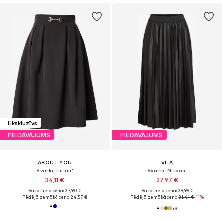
Ekskluzīvs
PIEDĀVĀJUMS
PIEDĀVĀJUMS
ABOUT YOU
VILA
Svārki 'Lilian'
Svārki 'Nitban'
34,11 €
27,97 €
Sākotnējā cena: 37,90 €
Sākotnējā cena: 39,99 €
Pēdējā zemākā cena:
24,57 €
Pēdējā zemākā cena:
31,41 €
-11%
+
3