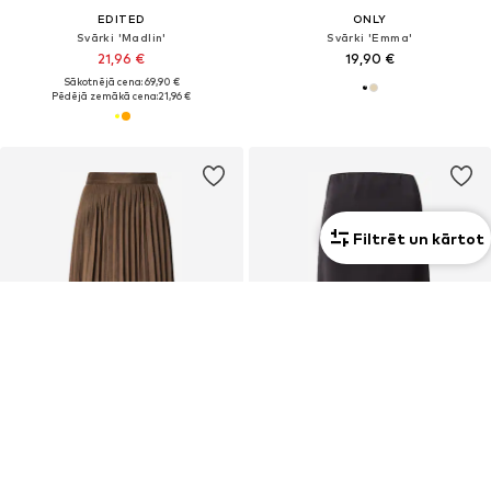
EDITED
ONLY
Svārki 'Madlin'
Svārki 'Emma'
21,96 €
19,90 €
Sākotnējā cena: 69,90 €
Pēdējā zemākā cena:
21,96 €
Filtrēt un kārtot
Ekskluzīvs
PIEDĀVĀJUMS
PIEDĀVĀJUMS