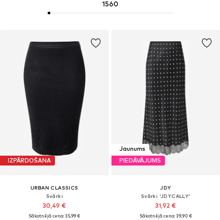
1560
Jaunums
IZPĀRDOŠANA
PIEDĀVĀJUMS
URBAN CLASSICS
JDY
Svārki
Svārki 'JDYCALLY'
30,49 €
31,92 €
Sākotnējā cena: 35,99 €
Sākotnējā cena: 39,90 €