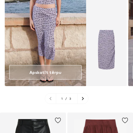
Apskatīt tērpu
1
/
3