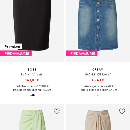
Premium
PIEDĀVĀJUMS
PIEDĀVĀJUMS
BOSS
CREAM
Svārki 'Vileah'
Svārki 'CR Lone'
143,10 €
45,43 €
Sākotnējā cena: 179,00 €
Sākotnējā cena: 79,90 €
Pēdējā zemākā cena:
119,25 €
Pēdējā zemākā cena:
45,43 €