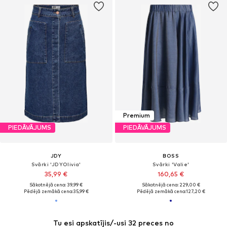
Premium
PIEDĀVĀJUMS
PIEDĀVĀJUMS
JDY
BOSS
Svārki 'JDYOlivia'
Svārki 'Valie'
35,99 €
160,65 €
Sākotnējā cena: 39,99 €
Sākotnējā cena: 229,00 €
Pēdējā zemākā cena:
35,99 €
Pēdējā zemākā cena:
127,20 €
Tu esi apskatījis/-usi 32 preces no