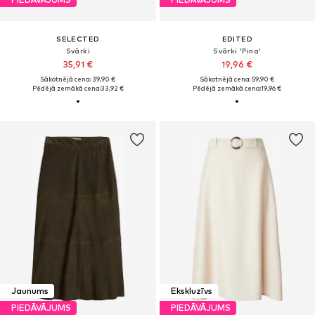
SELECTED
EDITED
Svārki
Svārki 'Pina'
35,91 €
19,96 €
Sākotnējā cena: 39,90 €
Sākotnējā cena: 59,90 €
Pēdējā zemākā cena:
33,92 €
Pēdējā zemākā cena:
19,96 €
Jaunums
Ekskluzīvs
PIEDĀVĀJUMS
PIEDĀVĀJUMS