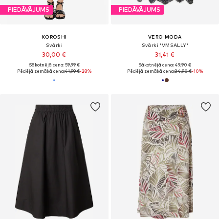
PIEDĀVĀJUMS
PIEDĀVĀJUMS
KOROSHI
VERO MODA
Svārki
Svārki 'VMSALLY'
30,00 €
31,41 €
Sākotnējā cena: 59,99 €
Sākotnējā cena: 49,90 €
Pēdējā zemākā cena:
41,99 €
-28%
Pēdējā zemākā cena:
34,90 €
-10%