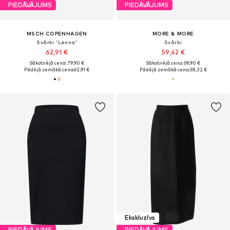
PIEDĀVĀJUMS
PIEDĀVĀJUMS
MSCH COPENHAGEN
MORE & MORE
Svārki 'Lenna'
Svārki
62,91 €
59,42 €
Sākotnējā cena: 79,90 €
Sākotnējā cena: 69,90 €
Pēdējā zemākā cena:
62,91 €
Pēdējā zemākā cena:
38,32 €
Ekskluzīvs
PIEDĀVĀJUMS
PIEDĀVĀJUMS