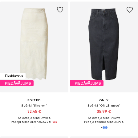
Ekskluzīvs
PIEDĀVĀJUMS
PIEDĀVĀJUMS
EDITED
ONLY
Svārki 'Sharon'
Svārki 'ONLBianca'
22,45 €
35,99 €
Sākotnējā cena: 59,90 €
Sākotnējā cena: 39,99 €
Pēdējā zemākā cena:
26,94 €
-16%
Pēdējā zemākā cena:
35,99 €