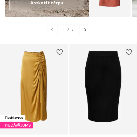
Apskatīt tērpu
1
/
2
Ekskluzīvs
PIEDĀVĀJUMS