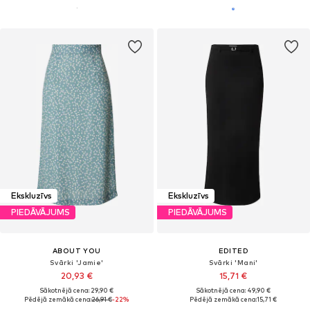
Ekskluzīvs
Ekskluzīvs
PIEDĀVĀJUMS
PIEDĀVĀJUMS
ABOUT YOU
EDITED
Svārki 'Jamie'
Svārki 'Mani'
20,93 €
15,71 €
Sākotnējā cena: 29,90 €
Sākotnējā cena: 49,90 €
Pēdējā zemākā cena:
26,91 €
-22%
Pēdējā zemākā cena:
15,71 €