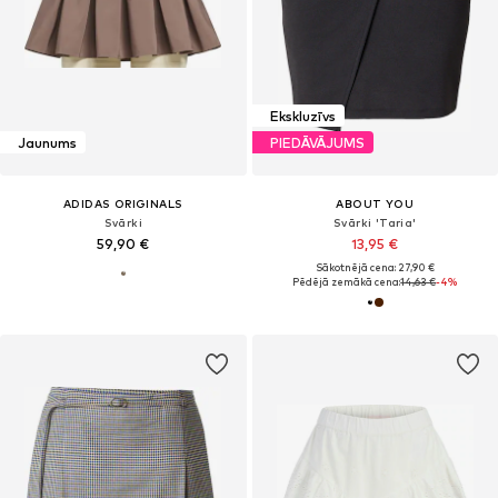
Ekskluzīvs
Jaunums
PIEDĀVĀJUMS
ADIDAS ORIGINALS
ABOUT YOU
Svārki
Svārki 'Taria'
59,90 €
13,95 €
Sākotnējā cena: 27,90 €
Pēdējā zemākā cena:
14,63 €
-4%