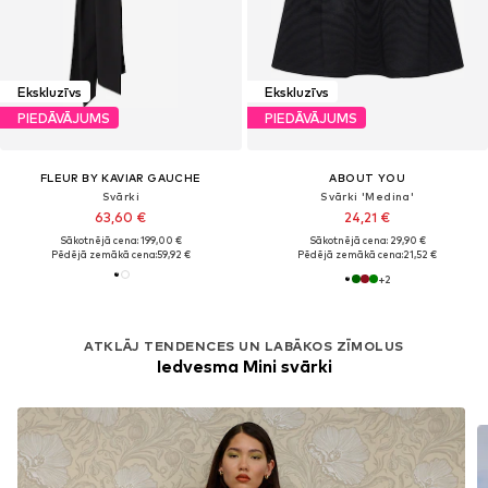
Ekskluzīvs
Ekskluzīvs
PIEDĀVĀJUMS
PIEDĀVĀJUMS
FLEUR BY KAVIAR GAUCHE
ABOUT YOU
Svārki
Svārki 'Medina'
63,60 €
24,21 €
Sākotnējā cena: 199,00 €
Sākotnējā cena: 29,90 €
Pēdējā zemākā cena:
59,92 €
Pēdējā zemākā cena:
21,52 €
+
2
ATKLĀJ TENDENCES UN LABĀKOS ZĪMOLUS
Iedvesma Mini svārki