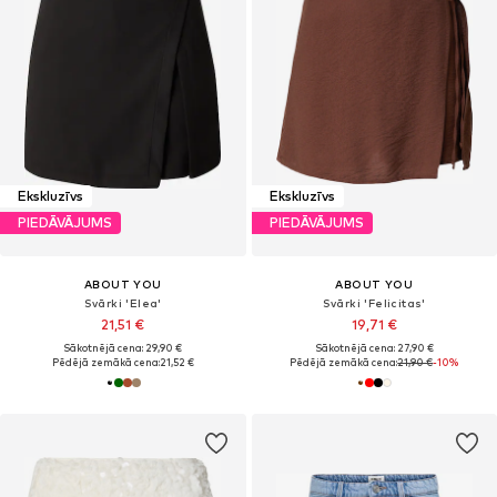
Ekskluzīvs
Ekskluzīvs
PIEDĀVĀJUMS
PIEDĀVĀJUMS
ABOUT YOU
ABOUT YOU
Svārki 'Elea'
Svārki 'Felicitas'
21,51 €
19,71 €
Sākotnējā cena: 29,90 €
Sākotnējā cena: 27,90 €
Pēdējā zemākā cena:
21,52 €
Pēdējā zemākā cena:
21,90 €
-10%