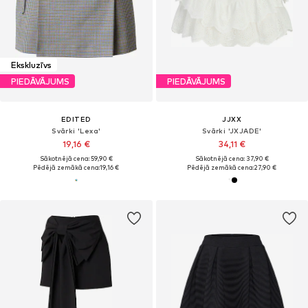
Ekskluzīvs
PIEDĀVĀJUMS
PIEDĀVĀJUMS
EDITED
JJXX
Svārki 'Lexa'
Svārki 'JXJADE'
19,16 €
34,11 €
Sākotnējā cena: 59,90 €
Sākotnējā cena: 37,90 €
Pēdējā zemākā cena:
19,16 €
Pēdējā zemākā cena:
27,90 €