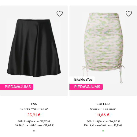
Ekskluzīvs
PIEDĀVĀJUMS
PIEDĀVĀJUMS
YAS
EDITED
Svārki 'YASPella'
Svārki 'Zuzana'
35,91 €
11,66 €
Sākotnējā cena: 39,90 €
Sākotnējā cena: 34,90 €
Pēdējā zemākā cena:
31,41 €
Pēdējā zemākā cena:
11,16 €