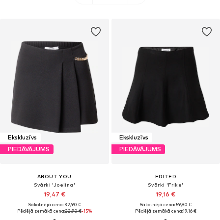
Ekskluzīvs
Ekskluzīvs
PIEDĀVĀJUMS
PIEDĀVĀJUMS
ABOUT YOU
EDITED
Svārki 'Joelina'
Svārki 'Frike'
19,47 €
19,16 €
Sākotnējā cena: 32,90 €
Sākotnējā cena: 59,90 €
Pēdējā zemākā cena:
22,90 €
-15%
Pēdējā zemākā cena:
19,16 €