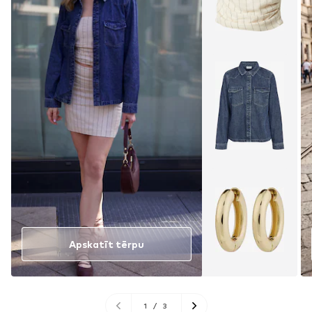
Apskatīt tērpu
1
/
3