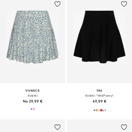
VIVANCE
YAS
Svārki
Svārki 'YASFonny'
No 29,99 €
49,99 €
+
1