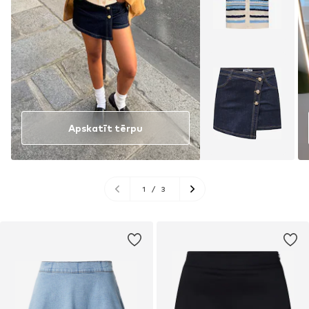
Apskatīt tērpu
1
/
3