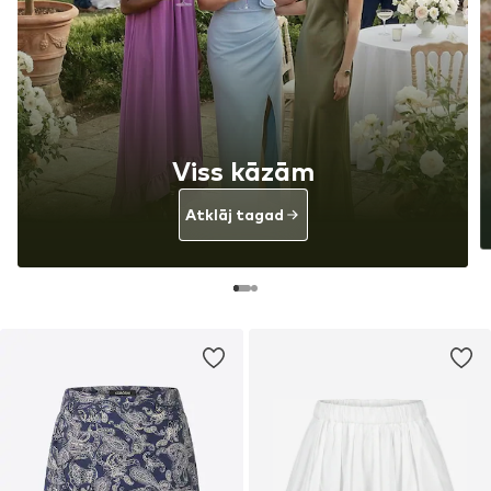
Viss kāzām
Atklāj tagad