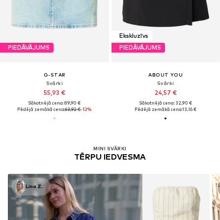
Ekskluzīvs
PIEDĀVĀJUMS
PIEDĀVĀJUMS
G-STAR
ABOUT YOU
Svārki
Svārki
55,93 €
24,57 €
Sākotnējā cena: 89,90 €
Sākotnējā cena: 32,90 €
Pēdējā zemākā cena:
63,92 €
-12%
Pēdējā zemākā cena:
13,16 €
MINI SVĀRKI
TĒRPU IEDVESMA
Lina Z.