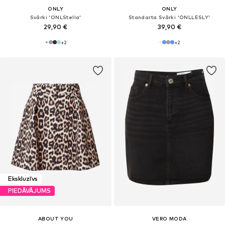
ONLY
ONLY
Svārki 'ONLStella'
Standarta Svārki 'ONLLESLY'
29,90 €
39,90 €
+
2
+
2
Ekskluzīvs
PIEDĀVĀJUMS
ABOUT YOU
VERO MODA