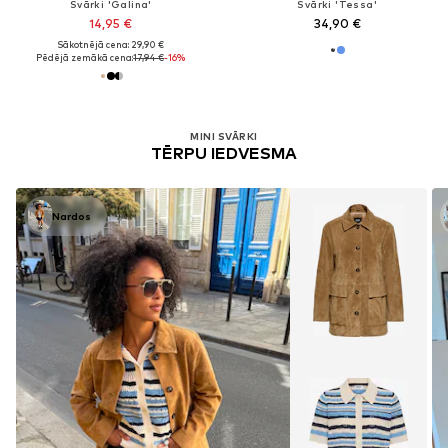
Svārki 'Galina'
Svārki 'Tessa'
14,95 €
34,90 €
Sākotnējā cena: 29,90 €
Pēdējā zemākā cena:
17,94 €
-16%
MINI SVĀRKI
TĒRPU IEDVESMA
Nardos