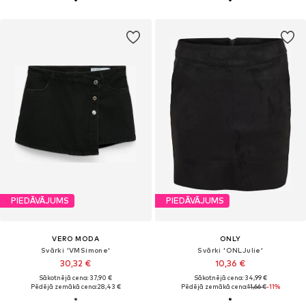
PIEDĀVĀJUMS
PIEDĀVĀJUMS
VERO MODA
ONLY
Svārki 'VMSimone'
Svārki 'ONLJulie'
30,32 €
10,36 €
Sākotnējā cena: 37,90 €
Sākotnējā cena: 34,99 €
Pēdējā zemākā cena:
28,43 €
Pēdējā zemākā cena:
11,66 €
-11%