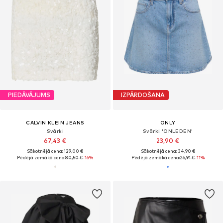
PIEDĀVĀJUMS
IZPĀRDOŠANA
CALVIN KLEIN JEANS
ONLY
Svārki
Svārki 'ONLEDEN'
67,43 €
23,90 €
Sākotnējā cena: 129,00 €
Sākotnējā cena: 34,90 €
Pēdējā zemākā cena:
80,50 €
-16%
Pēdējā zemākā cena:
26,91 €
-11%