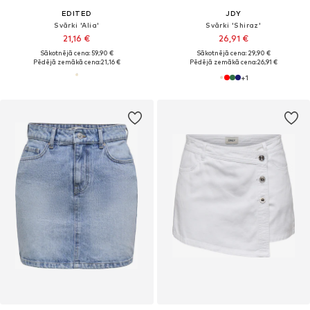
EDITED
JDY
Svārki 'Alia'
Svārki 'Shiraz'
21,16 €
26,91 €
Sākotnējā cena: 59,90 €
Sākotnējā cena: 29,90 €
Pēdējā zemākā cena:
21,16 €
Pēdējā zemākā cena:
26,91 €
+
1