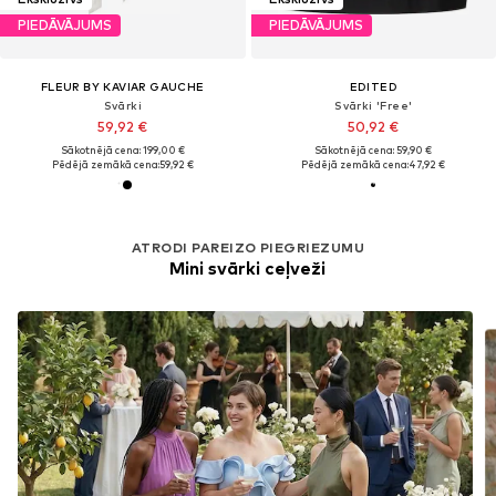
PIEDĀVĀJUMS
PIEDĀVĀJUMS
FLEUR BY KAVIAR GAUCHE
EDITED
Svārki
Svārki 'Free'
59,92 €
50,92 €
Sākotnējā cena: 199,00 €
Sākotnējā cena: 59,90 €
Pēdējā zemākā cena:
59,92 €
Pēdējā zemākā cena:
47,92 €
ATRODI PAREIZO PIEGRIEZUMU
Mini svārki ceļveži