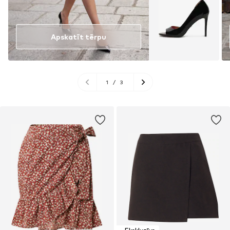
Apskatīt tērpu
1
/
3