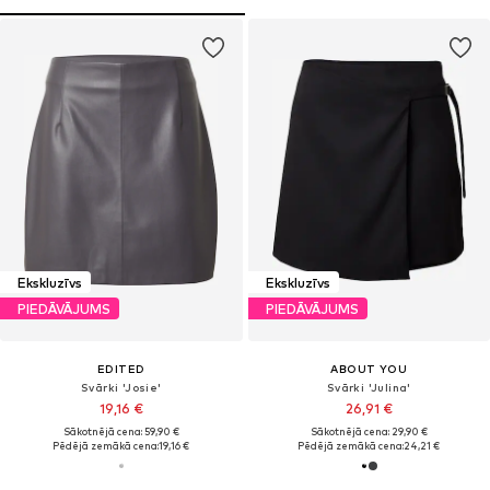
Ekskluzīvs
Ekskluzīvs
PIEDĀVĀJUMS
PIEDĀVĀJUMS
EDITED
ABOUT YOU
Svārki 'Josie'
Svārki 'Julina'
19,16 €
26,91 €
Sākotnējā cena: 59,90 €
Sākotnējā cena: 29,90 €
Pēdējā zemākā cena:
19,16 €
Pēdējā zemākā cena:
24,21 €