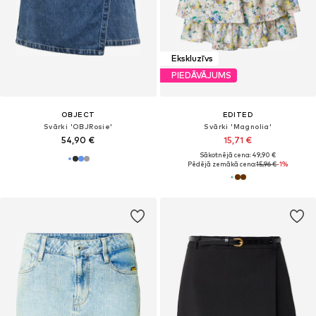
Ekskluzīvs
PIEDĀVĀJUMS
OBJECT
EDITED
Svārki 'OBJRosie'
Svārki 'Magnolia'
54,90 €
15,71 €
Sākotnējā cena: 49,90 €
Pēdējā zemākā cena:
15,96 €
-1%