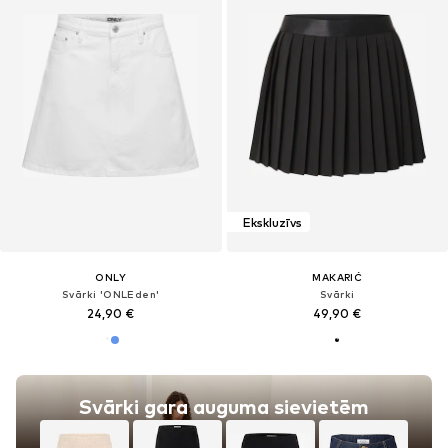
Ekskluzīvs
ONLY
MAKARIĆ
Svārki 'ONLEden'
Svārki
24,90 €
49,90 €
Svārki gara auguma sievietēm