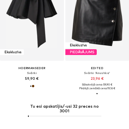
Ekskluzīvs
Ekskluzīvs
PIEDĀVĀJUMS
HOERMANSEDER
EDITED
Svārki
Svārki 'Anushka'
59,90 €
23,96 €
Sākotnējā cena: 59,90 €
Pēdējā zemākā cena:
19,16 €
Tu esi apskatījis/-usi 32 preces no
3001