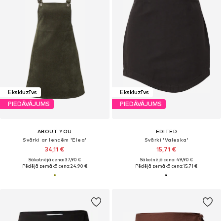
Ekskluzīvs
Ekskluzīvs
PIEDĀVĀJUMS
PIEDĀVĀJUMS
ABOUT YOU
EDITED
Svārki ar lencēm 'Elea'
Svārki 'Valeska'
34,11 €
15,71 €
Sākotnējā cena: 37,90 €
Sākotnējā cena: 49,90 €
Pēdējā zemākā cena:
24,90 €
Pēdējā zemākā cena:
15,71 €