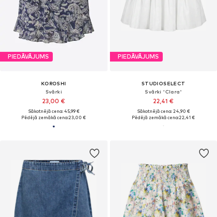
PIEDĀVĀJUMS
PIEDĀVĀJUMS
KOROSHI
STUDIOSELECT
Svārki
Svārki 'Clara'
23,00 €
22,41 €
Sākotnējā cena: 45,99 €
Sākotnējā cena: 24,90 €
Pēdējā zemākā cena:
23,00 €
Pēdējā zemākā cena:
22,41 €