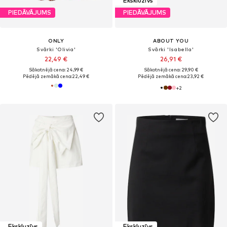
Ekskluzīvs
PIEDĀVĀJUMS
PIEDĀVĀJUMS
ONLY
ABOUT YOU
Svārki 'Olivia'
Svārki 'Isabella'
22,49 €
26,91 €
Sākotnējā cena: 24,99 €
Sākotnējā cena: 29,90 €
Pēdējā zemākā cena:
22,49 €
Pēdējā zemākā cena:
23,92 €
+
2
Ekskluzīvs
Ekskluzīvs