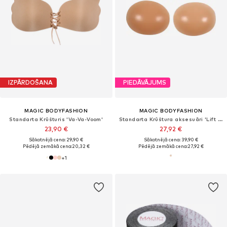
IZPĀRDOŠANA
PIEDĀVĀJUMS
MAGIC BODYFASHION
MAGIC BODYFASHION
Standarta Krūšturis 'Va-Va-Voom'
Standarta Krūštura aksesuāri 'Lift It's'
23,90 €
27,92 €
Sākotnējā cena: 29,90 €
Sākotnējā cena: 39,90 €
Pēdējā zemākā cena:
20,32 €
Pēdējā zemākā cena:
27,92 €
+
1