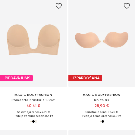
PIEDĀVĀJUMS
IZPĀRDOŠANA
MAGIC BODYFASHION
MAGIC BODYFASHION
Standarta Krūšturis 'Luve'
Krūšturis
40,41 €
28,90 €
Sākotnējā cena: 44,90 €
Sākotnējā cena: 32,90 €
Pēdējā zemākā cena:
40,41 €
Pēdējā zemākā cena:
26,01 €