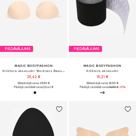
PIEDĀVĀJUMS
PIEDĀVĀJUMS
MAGIC BODYFASHION
MAGIC BODYFASHION
Krūštura aksesuāri 'Backless Beauty'
Krūštura aksesuāri
25,42 €
15,21 €
Sākotnējā cena: 29,90 €
Sākotnējā cena: 18,90 €
Pēdējā zemākā cena:
25,42 €
Pēdējā zemākā cena:
16,90 €
-10%