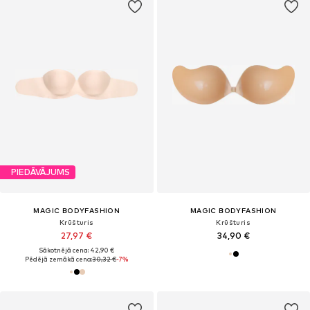
PIEDĀVĀJUMS
MAGIC BODYFASHION
MAGIC BODYFASHION
Krūšturis
Krūšturis
27,97 €
34,90 €
Sākotnējā cena: 42,90 €
Pēdējā zemākā cena:
30,32 €
-7%