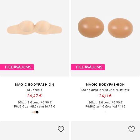
PIEDĀVĀJUMS
PIEDĀVĀJUMS
MAGIC BODYFASHION
MAGIC BODYFASHION
Krūšturis
Standarta Krūšturis 'Lift It's'
36,47 €
34,11 €
Sākotnējā cena: 42,90 €
Sākotnējā cena: 42,90 €
Pēdējā zemākā cena:
36,47 €
Pēdējā zemākā cena:
34,11 €