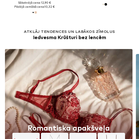
Sākotnējā cena: 12,90 €
Pēdējā zemākā cena:
10,32 €
ATKLĀJ TENDENCES UN LABĀKOS ZĪMOLUS
Iedvesma Krūšturi bez lencēm
Romantiska apakšveļa