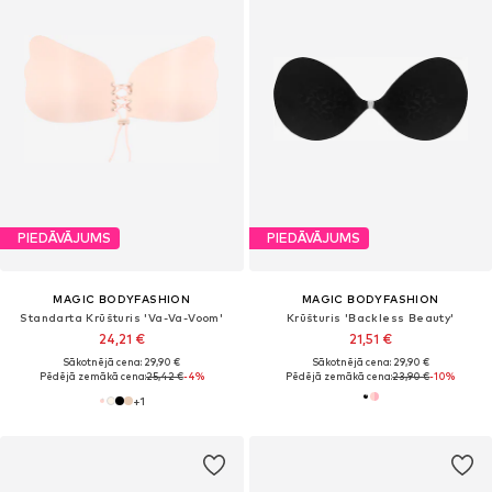
PIEDĀVĀJUMS
PIEDĀVĀJUMS
MAGIC BODYFASHION
MAGIC BODYFASHION
Standarta Krūšturis 'Va-Va-Voom'
Krūšturis 'Backless Beauty'
24,21 €
21,51 €
Sākotnējā cena: 29,90 €
Sākotnējā cena: 29,90 €
Pēdējā zemākā cena:
25,42 €
-4%
Pēdējā zemākā cena:
23,90 €
-10%
+
1