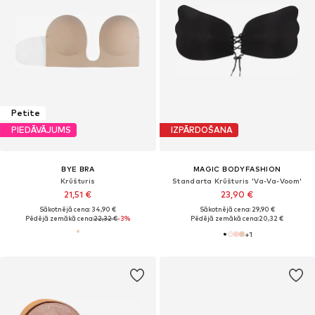
Petite
PIEDĀVĀJUMS
IZPĀRDOŠANA
BYE BRA
MAGIC BODYFASHION
Krūšturis
Standarta Krūšturis 'Va-Va-Voom'
21,51 €
23,90 €
Sākotnējā cena: 34,90 €
Sākotnējā cena: 29,90 €
Pēdējā zemākā cena:
22,32 €
-3%
Pēdējā zemākā cena:
20,32 €
+
1