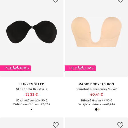
PIEDĀVĀJUMS
PIEDĀVĀJUMS
HUNKEMÖLLER
MAGIC BODYFASHION
Standarta Krūšturis
Standarta Krūšturis 'Luve'
22,32 €
40,41 €
Sākotnējā cena: 34,90 €
Sākotnējā cena: 44,90 €
Pēdējā zemākā cena:
22,32 €
Pēdējā zemākā cena:
40,41 €