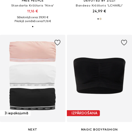
FREE PEOPLE
DEVOTED BY ZIZZI
Standarta Krūšturis 'Nina'
Bandeau Krūšturis 'LCHARLI'
11,16 €
24,99 €
Sākotnējā cena: 39,90 €
Pēdējā zemākā cena:
11,16 €
3 iepakojumā
IZPĀRDOŠANA
NEXT
MAGIC BODYFASHION