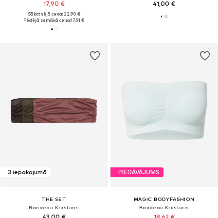
17,90 €
41,00 €
Sākotnējā cena: 22,90 €
Pēdējā zemākā cena:
17,91 €
3 iepakojumā
PIEDĀVĀJUMS
THE SET
MAGIC BODYFASHION
Bandeau Krūšturis
Bandeau Krūšturis
43,00 €
18,62 €