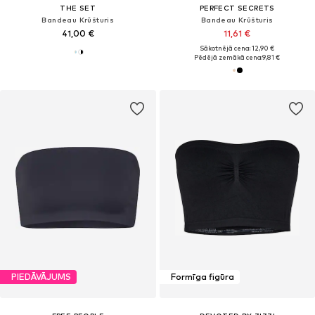
THE SET
PERFECT SECRETS
Bandeau Krūšturis
Bandeau Krūšturis
41,00 €
11,61 €
Sākotnējā cena: 12,90 €
Pēdējā zemākā cena:
9,81 €
PIEDĀVĀJUMS
Formīga figūra