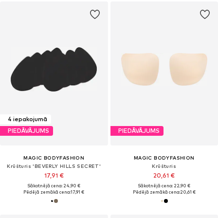
4 iepakojumā
PIEDĀVĀJUMS
PIEDĀVĀJUMS
MAGIC BODYFASHION
MAGIC BODYFASHION
Krūšturis 'BEVERLY HILLS SECRET'
Krūšturis
17,91 €
20,61 €
Sākotnējā cena: 24,90 €
Sākotnējā cena: 22,90 €
Pēdējā zemākā cena:
17,91 €
Pēdējā zemākā cena:
20,61 €