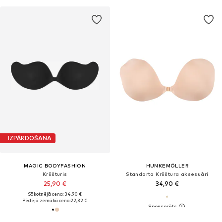
IZPĀRDOŠANA
MAGIC BODYFASHION
HUNKEMÖLLER
Krūšturis
Standarta Krūštura aksesuāri
25,90 €
34,90 €
Sākotnējā cena: 34,90 €
Pēdējā zemākā cena:
22,32 €