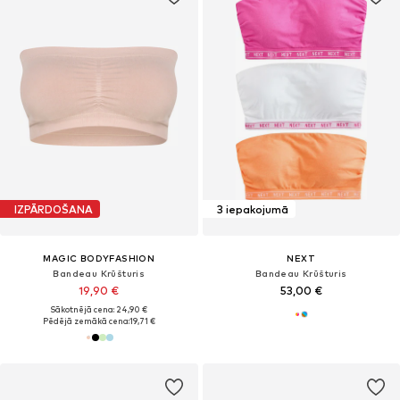
IZPĀRDOŠANA
3 iepakojumā
MAGIC BODYFASHION
NEXT
Bandeau Krūšturis
Bandeau Krūšturis
19,90 €
53,00 €
Sākotnējā cena: 24,90 €
Pēdējā zemākā cena:
19,71 €