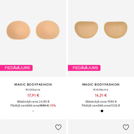
PIEDĀVĀJUMS
PIEDĀVĀJUMS
MAGIC BODYFASHION
MAGIC BODYFASHION
Krūšturis
Krūšturis
17,91 €
14,31 €
Sākotnējā cena: 24,90 €
Sākotnējā cena: 19,90 €
Pēdējā zemākā cena:
19,90 €
-10%
Pēdējā zemākā cena:
13,52 €