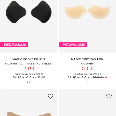
PIEDĀVĀJUMS
PIEDĀVĀJUMS
MAGIC BODYFASHION
MAGIC BODYFASHION
Krūšturis 'ULTIMATE INVISIBLES'
Krūšturis
19,47 €
24,21 €
Sākotnējā cena: 22,90 €
Sākotnējā cena: 29,90 €
Pēdējā zemākā cena:
16,11 €
Pēdējā zemākā cena:
25,42 €
-4%