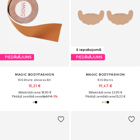
4 iepakojumā
PIEDĀVĀJUMS
PIEDĀVĀJUMS
MAGIC BODYFASHION
MAGIC BODYFASHION
Krūštura aksesuāri
Krūšturis
15,21 €
19,47 €
Sākotnējā cena: 18,90 €
Sākotnējā cena: 22,90 €
Pēdējā zemākā cena:
16,07 €
-5%
Pēdējā zemākā cena:
15,22 €