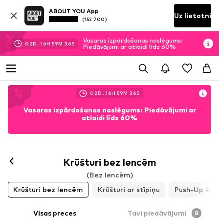
ABOUT YOU App
Uz lietotni
(152 700)
Vasaras izpārdošanas noslēgums:
02
D.
16
H
59
M
34
S
Piedāvājumi ar atlaidi līdz 60%
02
D.
16
H
59
M
34
S
Vasaras izpārdošanas noslēgums: Piedāvājumi ar
atlaidi līdz 60%
Krūšturi bez lencēm
(Bez lencēm)
Krūšturi bez lencēm
Krūšturi ar stīpiņu
Push-Up krūš
Visas preces
Tavi piedāvājumi
8