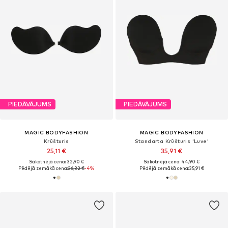
PIEDĀVĀJUMS
PIEDĀVĀJUMS
MAGIC BODYFASHION
MAGIC BODYFASHION
Krūšturis
Standarta Krūšturis 'Luve'
25,11 €
35,91 €
Sākotnējā cena: 32,90 €
Sākotnējā cena: 44,90 €
Pēdējā zemākā cena:
26,32 €
-4%
Pēdējā zemākā cena:
35,91 €