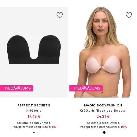
PIEDĀVĀJUMS
PIEDĀVĀJUMS
PERFECT SECRETS
MAGIC BODYFASHION
Krūšturis
Krūšturis 'Backless Beauty'
17,43 €
24,21 €
Sākotnējā cena: 24,90 €
Sākotnējā cena: 29,90 €
Pēdējā zemākā cena:
18,68 €
-6%
Pēdējā zemākā cena:
26,90 €
-10%