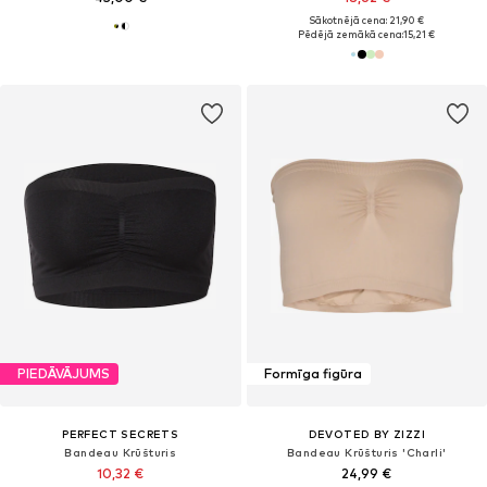
Sākotnējā cena: 21,90 €
Pēdējā zemākā cena:
15,21 €
PIEDĀVĀJUMS
Formīga figūra
PERFECT SECRETS
DEVOTED BY ZIZZI
Bandeau Krūšturis
Bandeau Krūšturis 'Charli'
10,32 €
24,99 €