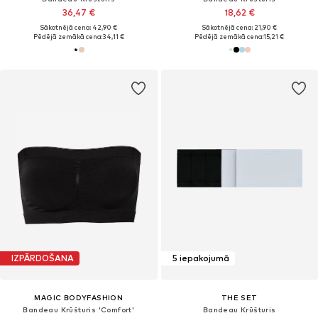
36,47 €
18,62 €
Sākotnējā cena: 42,90 €
Sākotnējā cena: 21,90 €
Pēdējā zemākā cena:
34,11 €
Pēdējā zemākā cena:
15,21 €
IZPĀRDOŠANA
5 iepakojumā
MAGIC BODYFASHION
THE SET
Bandeau Krūšturis 'Comfort'
Bandeau Krūšturis