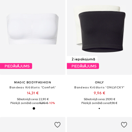
2 iepakojumā
PIEDĀVĀJUMS
PIEDĀVĀJUMS
MAGIC BODYFASHION
ONLY
Bandeau Krūšturis 'Comfort'
Bandeau Krūšturis 'ONLVICKY'
14,31 €
9,96 €
Sākotnējā cena: 22,90 €
Sākotnējā cena: 29,90 €
Pēdējā zemākā cena:
15,90 €
-10%
Pēdējā zemākā cena:
9,96 €