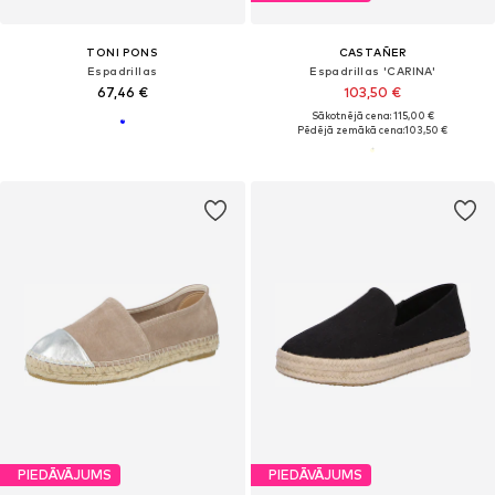
TONI PONS
CASTAÑER
Espadrillas
Espadrillas 'CARINA'
67,46 €
103,50 €
Sākotnējā cena: 115,00 €
Pēdējā zemākā cena:
103,50 €
PIEDĀVĀJUMS
PIEDĀVĀJUMS