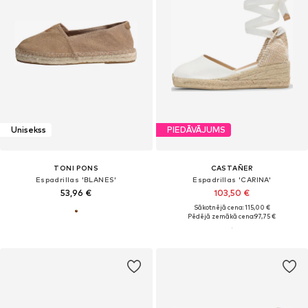
Unisekss
PIEDĀVĀJUMS
TONI PONS
CASTAÑER
Espadrillas 'BLANES'
Espadrillas 'CARINA'
53,96 €
103,50 €
Sākotnējā cena: 115,00 €
Pēdējā zemākā cena:
97,75 €