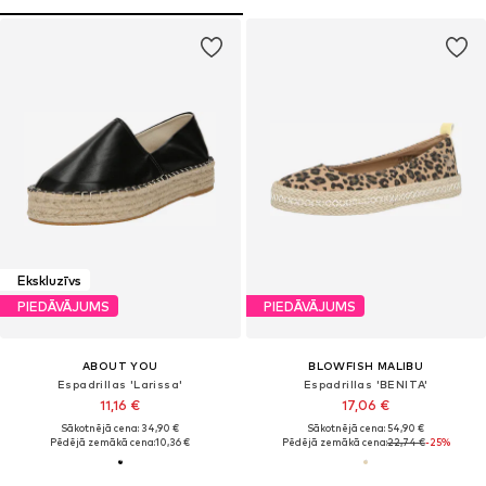
Ekskluzīvs
PIEDĀVĀJUMS
PIEDĀVĀJUMS
ABOUT YOU
BLOWFISH MALIBU
Espadrillas 'Larissa'
Espadrillas 'BENITA'
11,16 €
17,06 €
Sākotnējā cena: 34,90 €
Sākotnējā cena: 54,90 €
Pēdējā zemākā cena:
10,36 €
Pēdējā zemākā cena:
22,74 €
-25%