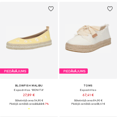
PIEDĀVĀJUMS
PIEDĀVĀJUMS
BLOWFISH MALIBU
TOMS
Espadrillas 'BENITA'
Espadrillas
27,89 €
67,41 €
Sākotnējā cena: 54,90 €
Sākotnējā cena: 84,90 €
Pēdējā zemākā cena:
30,03 €
-7%
Pēdējā zemākā cena:
58,41 €