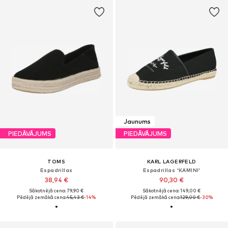
Jaunums
PIEDĀVĀJUMS
PIEDĀVĀJUMS
TOMS
KARL LAGERFELD
Espadrillas
Espadrillas 'KAMINI'
38,94 €
90,30 €
Sākotnējā cena: 79,90 €
Sākotnējā cena: 149,00 €
Pēdējā zemākā cena:
45,43 €
-14%
Pēdējā zemākā cena:
129,00 €
-30%