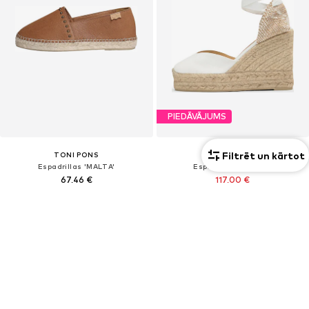
PIEDĀVĀJUMS
Filtrēt un kārtot
TONI PONS
CASTAÑER
Espadrillas 'MALTA'
Espadrillas 'CHIARA'
67,46 €
117,00 €
Sākotnējā cena: 130,00 €
Pēdējā zemākā cena:
110,50 €