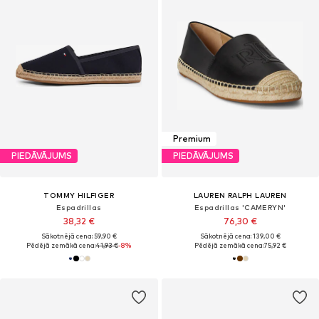
Premium
PIEDĀVĀJUMS
PIEDĀVĀJUMS
TOMMY HILFIGER
LAUREN RALPH LAUREN
Espadrillas
Espadrillas 'CAMERYN'
38,32 €
76,30 €
Sākotnējā cena: 59,90 €
Sākotnējā cena: 139,00 €
Pēdējā zemākā cena:
41,93 €
-8%
Pēdējā zemākā cena:
75,92 €