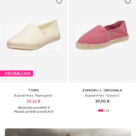
PIEDĀVĀJUMS
TOMS
ESPADRIJ L´ORIGINALE
Espadrillas 'Alpargata'
Espadrillas 'Classic'
59,42 €
39,90 €
Sākotnējā cena: 69,90 €
+
9
Pēdējā zemākā cena:
50,92 €