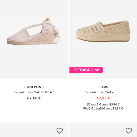
PIEDĀVĀJUMS
TONI PONS
TOMS
Espadrillas 'VALENCIA '
Espadrillas 'Valencia'
67,46 €
62,93 €
Sākotnējā cena: 89,90 €
Pēdējā zemākā cena:
53,94 €