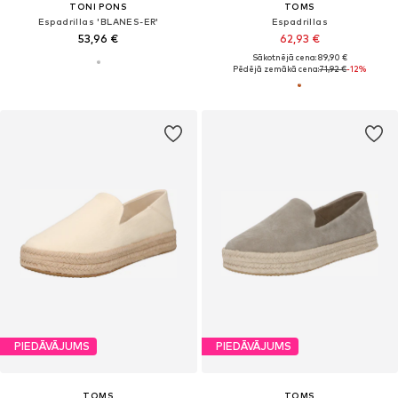
TONI PONS
TOMS
Espadrillas 'BLANES-ER'
Espadrillas
53,96 €
62,93 €
Sākotnējā cena: 89,90 €
Pēdējā zemākā cena:
71,92 €
-12%
PIEDĀVĀJUMS
PIEDĀVĀJUMS
TOMS
TOMS