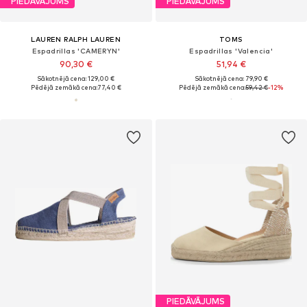
PIEDĀVĀJUMS
PIEDĀVĀJUMS
LAUREN RALPH LAUREN
TOMS
Espadrillas 'CAMERYN'
Espadrillas 'Valencia'
90,30 €
51,94 €
Sākotnējā cena: 129,00 €
Sākotnējā cena: 79,90 €
Pēdējā zemākā cena:
77,40 €
Pēdējā zemākā cena:
59,42 €
-12%
PIEDĀVĀJUMS