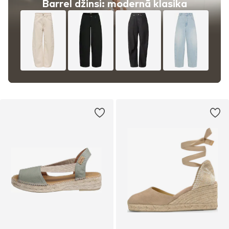
Barrel džinsi: modernā klasika