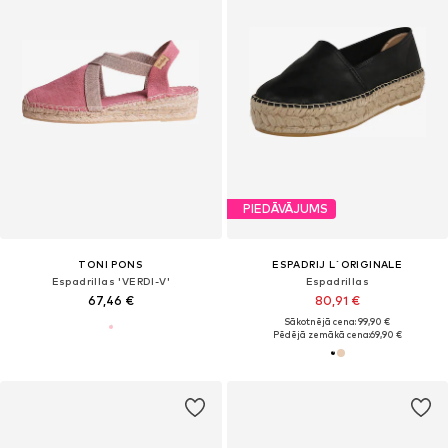
PIEDĀVĀJUMS
TONI PONS
ESPADRIJ L´ORIGINALE
Espadrillas 'VERDI-V'
Espadrillas
67,46 €
80,91 €
Sākotnējā cena: 99,90 €
Pēdējā zemākā cena:
69,90 €