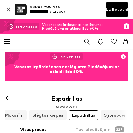
ABOUT YOU App
Uz lietotni
(152 700)
Vasaras izpārdošanas noslēgums:
14
H
09
M
32
S
Piedāvājumi ar atlaidi līdz 60%
14
H
09
M
32
S
Vasaras izpārdošanas noslēgums: Piedāvājumi ar
atlaidi līdz 60%
Espadrillas
sievietēm
Mokasīni
Slēgtas kurpes
Espadrillas
Šņorapavi
Visas preces
Tavi piedāvājumi
227