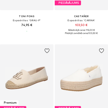
PIEDĀVĀJUMS
TONI PONS
CASTAÑER
Espadrillas 'GRAU-P'
Espadrillas 'CARINA'
74,95 €
103,50 €
Sākotnējā cena: 115,00 €
Pēdējā zemākā cena:
103,50 €
Premium