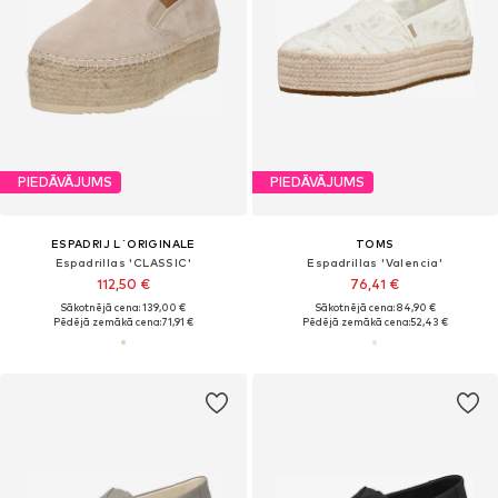
PIEDĀVĀJUMS
PIEDĀVĀJUMS
ESPADRIJ L´ORIGINALE
TOMS
Espadrillas 'CLASSIC'
Espadrillas 'Valencia'
112,50 €
76,41 €
Sākotnējā cena: 139,00 €
Sākotnējā cena: 84,90 €
Pēdējā zemākā cena:
71,91 €
Pēdējā zemākā cena:
52,43 €