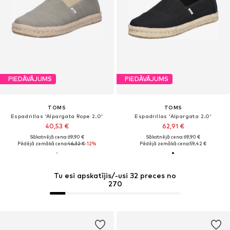
PIEDĀVĀJUMS
PIEDĀVĀJUMS
TOMS
TOMS
Espadrillas 'Alpargata Rope 2.0'
Espadrillas 'Alpargata 2.0'
40,53 €
62,91 €
Sākotnējā cena: 69,90 €
Sākotnējā cena: 69,90 €
Pēdējā zemākā cena:
46,32 €
-12%
Pēdējā zemākā cena:
59,42 €
Tu esi apskatījis/-usi 32 preces no
270