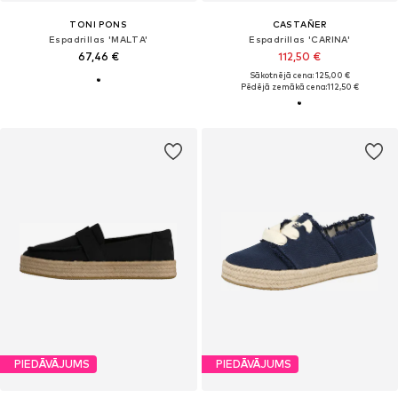
TONI PONS
CASTAÑER
Espadrillas 'MALTA'
Espadrillas 'CARINA'
67,46 €
112,50 €
Sākotnējā cena: 125,00 €
Pēdējā zemākā cena:
112,50 €
PIEDĀVĀJUMS
PIEDĀVĀJUMS