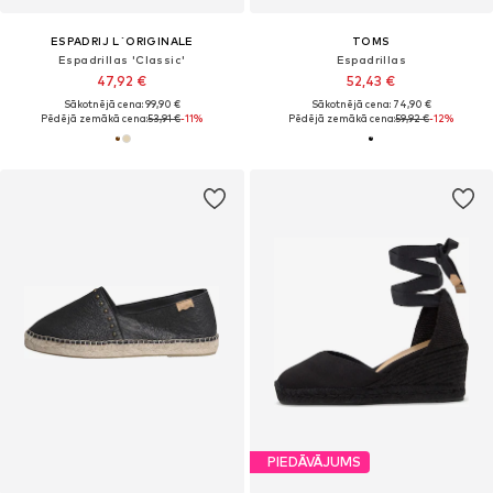
ESPADRIJ L´ORIGINALE
TOMS
Espadrillas 'Classic'
Espadrillas
47,92 €
52,43 €
Sākotnējā cena: 99,90 €
Sākotnējā cena: 74,90 €
Pēdējā zemākā cena:
53,91 €
-11%
Pēdējā zemākā cena:
59,92 €
-12%
PIEDĀVĀJUMS