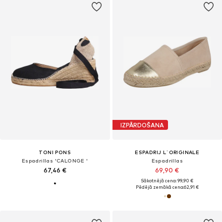
IZPĀRDOŠANA
TONI PONS
ESPADRIJ L´ORIGINALE
Espadrillas 'CALONGE '
Espadrillas
67,46 €
69,90 €
Sākotnējā cena: 99,90 €
Pēdējā zemākā cena:
62,91 €