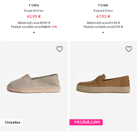
TOMS
TOMS
Espadrillas
Espadrillas
62,93 €
67,92 €
Sākotnējā cena: 89,90 €
Sākotnējā cena: 84,90 €
Pēdējā zemākā cena:
71,92 €
-12%
Pēdējā zemākā cena:
57,90 €
Unisekss
PIEDĀVĀJUMS