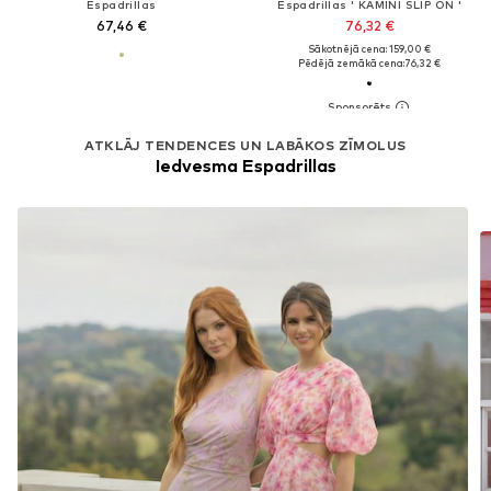
Espadrillas
Espadrillas ' KAMINI SLIP ON '
67,46 €
76,32 €
Sākotnējā cena: 159,00 €
Pēdējā zemākā cena:
76,32 €
ATKLĀJ TENDENCES UN LABĀKOS ZĪMOLUS
Iedvesma Espadrillas