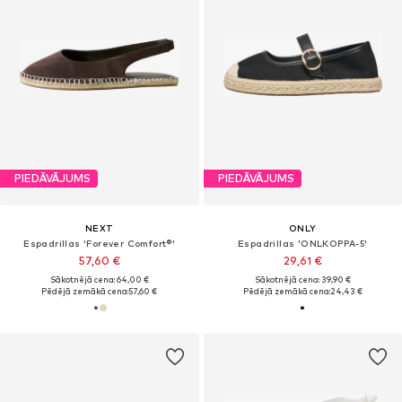
PIEDĀVĀJUMS
PIEDĀVĀJUMS
NEXT
ONLY
Espadrillas 'Forever Comfort®'
Espadrillas 'ONLKOPPA-5'
57,60 €
29,61 €
Sākotnējā cena: 64,00 €
Sākotnējā cena: 39,90 €
Pēdējā zemākā cena:
57,60 €
Pēdējā zemākā cena:
24,43 €