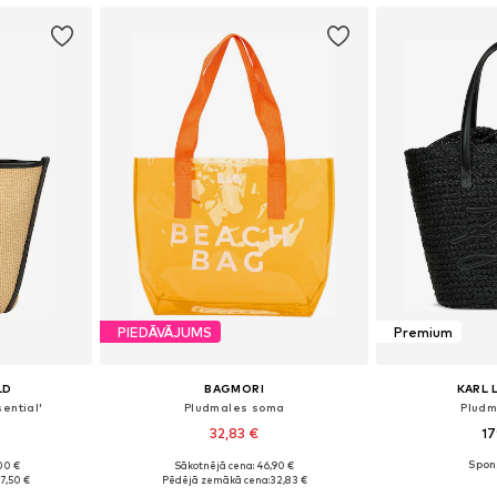
PIEDĀVĀJUMS
Premium
LD
BAGMORI
KARL 
ential'
Pludmales soma
Pludm
32,83 €
17
+
3
00 €
Sākotnējā cena: 46,90 €
e Size
Pieejamie izmēri: One Size
Pieejamie 
7,50 €
Pēdējā zemākā cena:
32,83 €