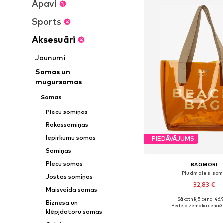
Apavi
Sports
Aksesuāri
Jaunumi
Somas un
mugursomas
Somas
Plecu somiņas
Rokassomiņas
Iepirkumu somas
PIEDĀVĀJUMS
Somiņas
Plecu somas
BAGMORI
Pludmales so
Jostas somiņas
32,83 €
Maisveida somas
+
3
Sākotnējā cena: 46,
Biznesa un
Pieejamie izmēri: On
Pēdējā zemākā cena:
3
klēpjdatoru somas
Pievienot gr