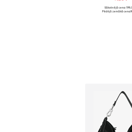
Sākotnējā cena: 199,
Pieejamie izmēri: On
Pēdējā zemākā cena:
9
Pievienot gr