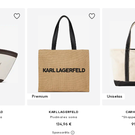
ozam
Pievienot grozam
Pievie
Premium
Unisekss
LD
KARL LAGERFELD
CARH
ma
Pludmales soma
"Shoppe
134,96 €
9
e Size
Pieejamie izmēri: One Size
Pieejamie 