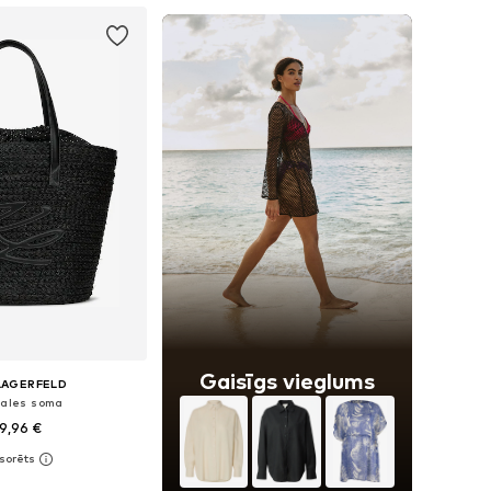
Gaisīgs vieglums
LAGERFELD
ales soma
9,96 €
izmēri: One Size