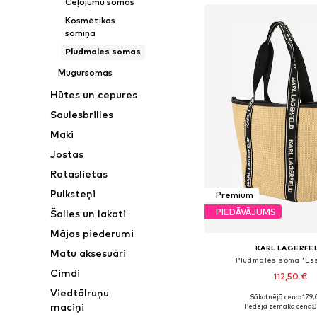
Ceļojumu somas
Kosmētikas
somiņa
Pludmales somas
Mugursomas
Hūtes un cepures
Saulesbrilles
Maki
Jostas
Rotaslietas
Pulksteņi
Premium
PIEDĀVĀJUMS
Šalles un lakati
Mājas piederumi
KARL LAGERFE
Matu aksesuāri
Pludmales soma 'Ess
Cimdi
112,50 €
Viedtālruņu
Sākotnējā cena: 179,
Pieejamie izmēri: On
maciņi
Pēdējā zemākā cena:
8