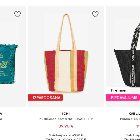
ozam
Pievienot grozam
Pievie
Premium
IZPĀRDOŠANA
PIEDĀVĀJUMS
A
ICHI
KARL 
ma
Pludmales soma 'IAELISABETH'
Pludmales 
39,90 €
1
Sākotnējā cena: 49,90 €
Sākotnējā
e Size
Pieejamie izmēri: One Size
Pieejamie 
Pēdējā zemākā cena:
35,91 €
Pēdējā zem