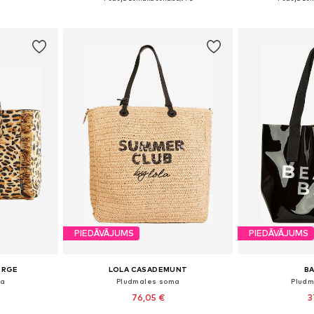
ozam
Pievienot grozam
Pievie
PIEDĀVĀJUMS
PIEDĀVĀJUMS
ORGE
LOLA CASADEMUNT
B
ma
Pludmales soma
Pludm
76,05 €
3