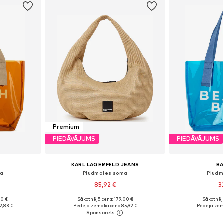
Premium
PIEDĀVĀJUMS
PIEDĀVĀJUMS
KARL LAGERFELD JEANS
B
ma
Pludmales soma
Pludm
85,92 €
3
90 €
Sākotnējā cena: 179,00 €
Sākotnēj
e Size
Pieejamie izmēri: One Size
Pieejamie 
2,83 €
Pēdējā zemākā cena:
85,92 €
Pēdējā zem
ozam
Pievienot grozam
Pievie