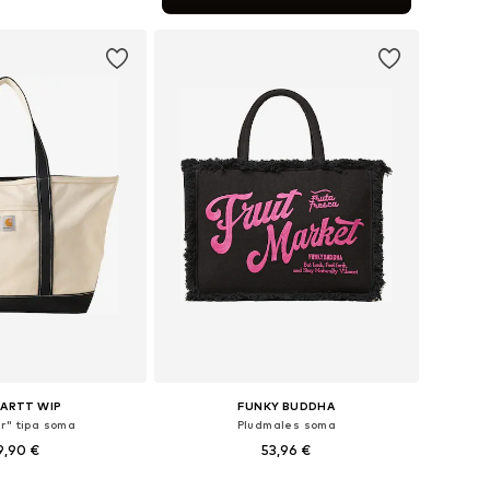
not grozam
ARTT WIP
FUNKY BUDDHA
r" tipa soma
Pludmales soma
9,90 €
53,96 €
izmēri: One Size
Pieejamie izmēri: One Size