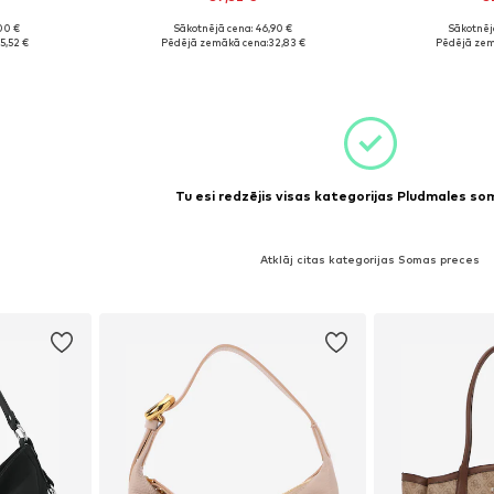
+
3
00 €
Sākotnējā cena: 46,90 €
Sākotnēj
e Size
Pieejamie izmēri: One Size
Pieejamie 
5,52 €
Pēdējā zemākā cena:
32,83 €
Pēdējā zem
ozam
Pievienot grozam
Pievie
Tu esi redzējis visas kategorijas Pludmales s
Atklāj citas kategorijas Somas preces