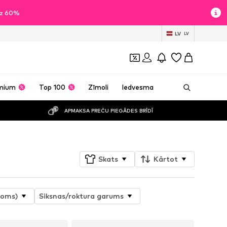
īdz 60%
LV
LV
mium
Top 100
Zīmoli
Iedvesma
APMAKSA PREČU PIEGĀDES BRĪDĪ
Skats
Kārtot
joms)
Siksnas/roktura garums