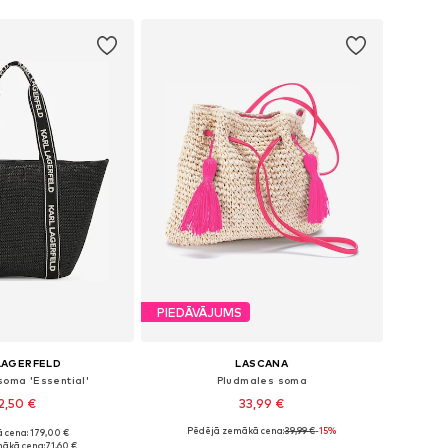
not grozam
Pievienot grozam
PIEDĀVĀJUMS
LAGERFELD
LASCANA
soma 'Essential'
Pludmales soma
12,50 €
33,99 €
Pēdējā zemākā cena:
39,99 €
-15%
 cena: 179,00 €
izmēri: One Size
Pieejamie izmēri: One Size
ākā cena:
71,60 €