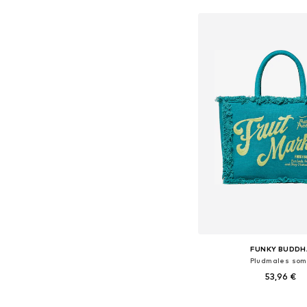
Pievienot gr
FUNKY BUDDH
Pludmales so
53,96 €
Pieejamie izmēri: On