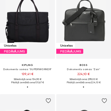
Unisekss
Unisekss
PIEDĀVĀJUMS
PIEDĀVĀJUMS
KIPLING
BOSS
Dokumentu somas 'SUPERWORKER'
Dokumentu somas 'Zair'
139,41 €
224,10 €
Sākotnējā cena: 154,90 €
Sākotnējā cena: 299,00 €
Pēdējā zemākā cena:
131,67 €
Pēdējā zemākā cena:
224,10 €