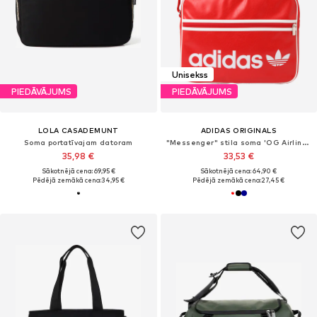
Unisekss
PIEDĀVĀJUMS
PIEDĀVĀJUMS
LOLA CASADEMUNT
ADIDAS ORIGINALS
Soma portatīvajam datoram
"Messenger" stila soma 'OG Airliner'
35,98 €
33,53 €
Sākotnējā cena: 69,95 €
Sākotnējā cena: 64,90 €
Pēdējā zemākā cena:
34,95 €
Pēdējā zemākā cena:
27,45 €