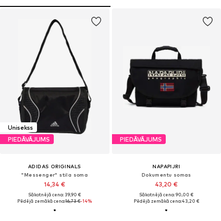
Unisekss
PIEDĀVĀJUMS
PIEDĀVĀJUMS
ADIDAS ORIGINALS
NAPAPIJRI
"Messenger" stila soma
Dokumentu somas
14,34 €
43,20 €
Sākotnējā cena: 39,90 €
Sākotnējā cena: 90,00 €
Pēdējā zemākā cena:
16,73 €
-14%
Pēdējā zemākā cena:
43,20 €