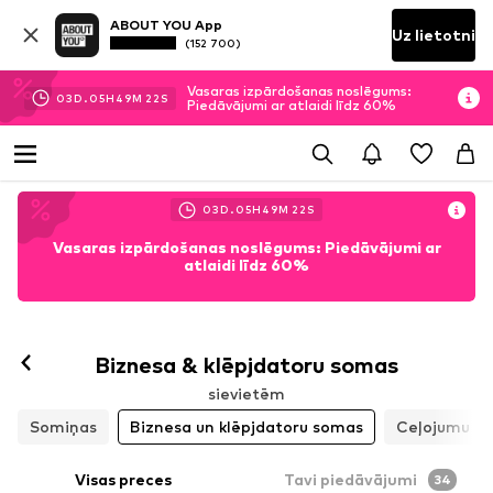
ABOUT YOU App
Uz lietotni
(152 700)
Vasaras izpārdošanas noslēgums:
03
D.
05
H
49
M
20
S
Piedāvājumi ar atlaidi līdz 60%
03
D.
05
H
49
M
20
S
Vasaras izpārdošanas noslēgums: Piedāvājumi ar
atlaidi līdz 60%
Biznesa & klēpjdatoru somas
sievietēm
Somiņas
Biznesa un klēpjdatoru somas
Ceļojumu s
Visas preces
Tavi piedāvājumi
34