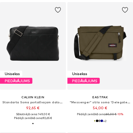
Unisekss
Unisekss
PIEDĀVĀJUMS
PIEDĀVĀJUMS
CALVIN KLEIN
EASTPAK
Standarta Soma portatīvajam datoram
"Messenger" stila soma 'Delegate +'
92,65 €
54,00 €
Sākotnējā cena: 149,00 €
Pēdējā zemākā cena:
60,00 €
-10%
Pēdējā zemākā cena:
92,65 €
+
2