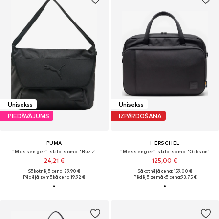
Unisekss
Unisekss
PIEDĀVĀJUMS
IZPĀRDOŠANA
PUMA
HERSCHEL
"Messenger" stila soma 'Buzz'
"Messenger" stila soma 'Gibson'
24,21 €
125,00 €
Sākotnējā cena: 29,90 €
Sākotnējā cena: 159,00 €
Pēdējā zemākā cena:
19,92 €
Pēdējā zemākā cena:
93,75 €