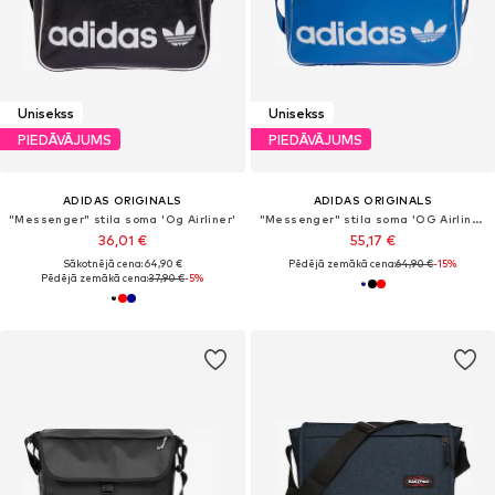
Unisekss
Unisekss
PIEDĀVĀJUMS
PIEDĀVĀJUMS
ADIDAS ORIGINALS
ADIDAS ORIGINALS
"Messenger" stila soma 'Og Airliner'
"Messenger" stila soma 'OG Airliner'
36,01 €
55,17 €
Sākotnējā cena: 64,90 €
Pēdējā zemākā cena:
64,90 €
-15%
Pēdējā zemākā cena:
37,90 €
-5%