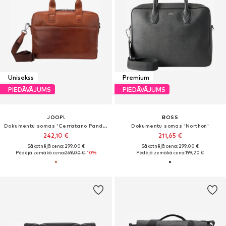
Unisekss
Premium
PIEDĀVĀJUMS
PIEDĀVĀJUMS
JOOP!
BOSS
Dokumentu somas 'Cerratano Pandion'
Dokumentu somas 'Northon'
242,10 €
211,65 €
Sākotnējā cena: 299,00 €
Sākotnējā cena: 299,00 €
Pēdējā zemākā cena:
269,00 €
-10%
Pēdējā zemākā cena:
199,20 €