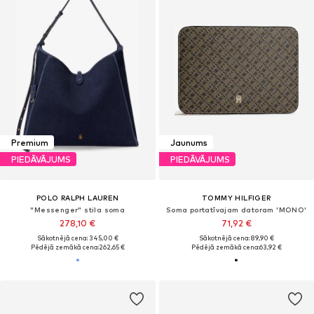
Premium
Jaunums
PIEDĀVĀJUMS
PIEDĀVĀJUMS
POLO RALPH LAUREN
TOMMY HILFIGER
"Messenger" stila soma
Soma portatīvajam datoram 'MONO'
278,10 €
71,92 €
Sākotnējā cena: 345,00 €
Sākotnējā cena: 89,90 €
Pēdējā zemākā cena:
262,65 €
Pēdējā zemākā cena:
63,92 €