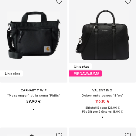
Unisekss
Unisekss
PIEDĀVĀJUMS
CARHARTT WIP
VALENTINO
"Messenger" stila soma 'Philis'
Dokumentu somas 'Efeo'
59,90 €
116,10 €
Sākotnējā cena: 129,00 €
Pēdējā zemākā cena:
115,00 €