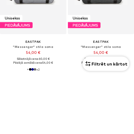
Unisekss
Unisekss
PIEDĀVĀJUMS
PIEDĀVĀJUMS
EASTPAK
EASTPAK
"Messenger" stila soma
"Messenger" stila soma
54,00 €
54,00 €
Sākotnējā cena: 60,00 €
Sākotnējā cena: 60,00 €
Pēdējā zemākā cena:
54,00 €
Pēdējā zemākā cena:
51,00 €
Filtrēt un kārtot
+
2
+
2