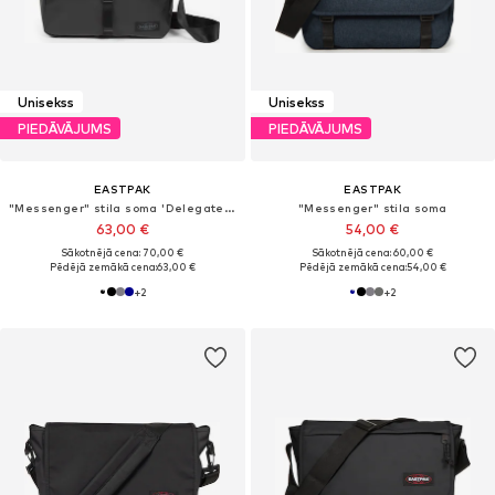
Unisekss
Unisekss
PIEDĀVĀJUMS
PIEDĀVĀJUMS
EASTPAK
EASTPAK
"Messenger" stila soma 'Delegate +'
"Messenger" stila soma
63,00 €
54,00 €
Sākotnējā cena: 70,00 €
Sākotnējā cena: 60,00 €
Pēdējā zemākā cena:
63,00 €
Pēdējā zemākā cena:
54,00 €
+
2
+
2