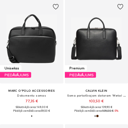
Unisekss
Premium
PIEDĀVĀJUMS
PIEDĀVĀJUMS
MARC O'POLO ACCESSORIES
CALVIN KLEIN
Dokumentu somas
Soma portatīvajam datoram 'Metal Logo'
77,35 €
103,50 €
Sākotnējā cena: 149,00 €
Sākotnējā cena: 139,90 €
Pēdējā zemākā cena:
59,50 €
Pēdējā zemākā cena:
109,00 €
-5%