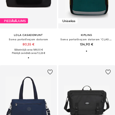
PIEDĀVĀJUMS
Unisekss
LOLA CASADEMUNT
KIPLING
Soma portatīvajam datoram
Soma portatīvajam datoram 'CLASS ROOM'
80,55 €
134,90 €
Sākotnējā cena: 169,00 €
Pēdējā zemākā cena:
72,26 €