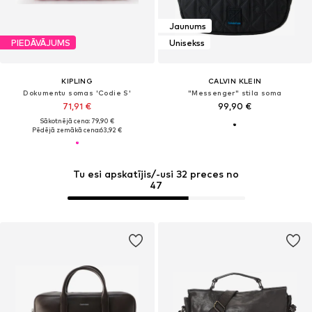
Jaunums
PIEDĀVĀJUMS
Unisekss
KIPLING
CALVIN KLEIN
Dokumentu somas 'Codie S'
"Messenger" stila soma
71,91 €
99,90 €
Sākotnējā cena: 79,90 €
Pēdējā zemākā cena:
63,92 €
Tu esi apskatījis/-usi 32 preces no
47