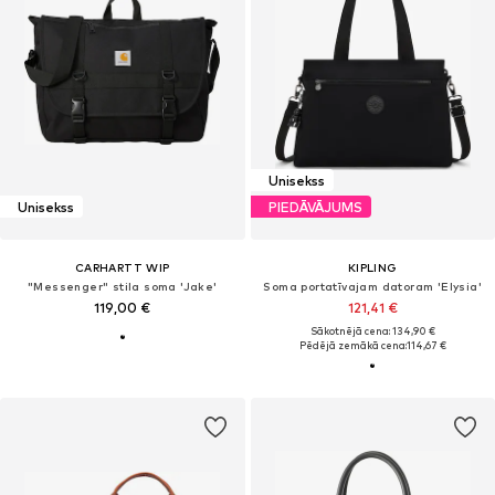
Unisekss
Unisekss
PIEDĀVĀJUMS
CARHARTT WIP
KIPLING
"Messenger" stila soma 'Jake'
Soma portatīvajam datoram 'Elysia'
119,00 €
121,41 €
Sākotnējā cena: 134,90 €
Pēdējā zemākā cena:
114,67 €