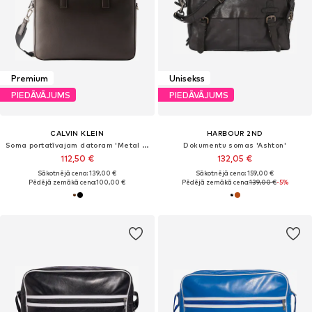
Premium
Unisekss
PIEDĀVĀJUMS
PIEDĀVĀJUMS
CALVIN KLEIN
HARBOUR 2ND
Soma portatīvajam datoram 'Metal Logo'
Dokumentu somas 'Ashton'
112,50 €
132,05 €
Sākotnējā cena: 139,00 €
Sākotnējā cena: 159,00 €
Pēdējā zemākā cena:
100,00 €
Pēdējā zemākā cena:
139,00 €
-5%