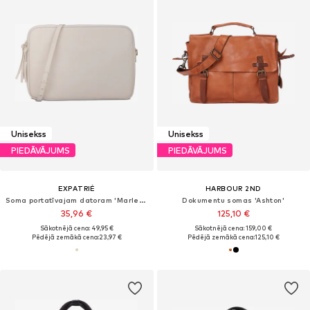
Unisekss
Unisekss
PIEDĀVĀJUMS
PIEDĀVĀJUMS
EXPATRIÉ
HARBOUR 2ND
Soma portatīvajam datoram 'Marlene 13 Zoll'
Dokumentu somas 'Ashton'
35,96 €
125,10 €
Sākotnējā cena: 49,95 €
Sākotnējā cena: 159,00 €
Pēdējā zemākā cena:
23,97 €
Pēdējā zemākā cena:
125,10 €