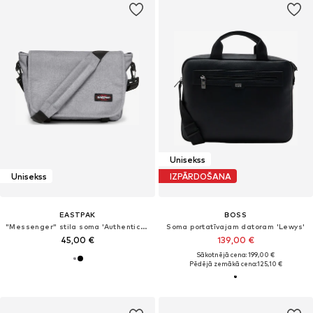
Unisekss
Unisekss
IZPĀRDOŠANA
EASTPAK
BOSS
"Messenger" stila soma 'Authentic Collection JR'
Soma portatīvajam datoram 'Lewys'
45,00 €
139,00 €
Sākotnējā cena: 199,00 €
Pēdējā zemākā cena:
125,10 €