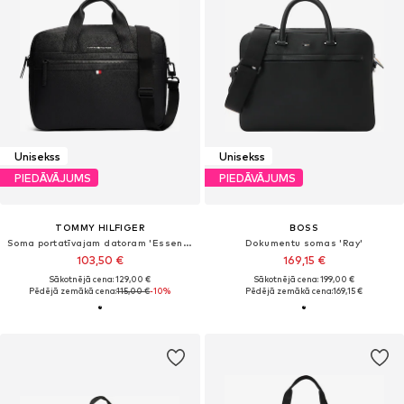
Unisekss
Unisekss
PIEDĀVĀJUMS
PIEDĀVĀJUMS
TOMMY HILFIGER
BOSS
Soma portatīvajam datoram 'Essential'
Dokumentu somas 'Ray'
103,50 €
169,15 €
Sākotnējā cena: 129,00 €
Sākotnējā cena: 199,00 €
Pēdējā zemākā cena:
115,00 €
-10%
Pēdējā zemākā cena:
169,15 €