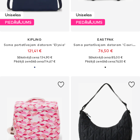
Unisekss
Unisekss
PIEDĀVĀJUMS
PIEDĀVĀJUMS
KIPLING
EASTPAK
Soma portatīvajam datoram 'Elysia'
Soma portatīvajam datoram 'Courier Pro'
121,41 €
76,50 €
Sākotnējā cena: 134,90 €
Sākotnējā cena: 85,00 €
Pēdējā zemākā cena:
114,67 €
Pēdējā zemākā cena:
76,50 €