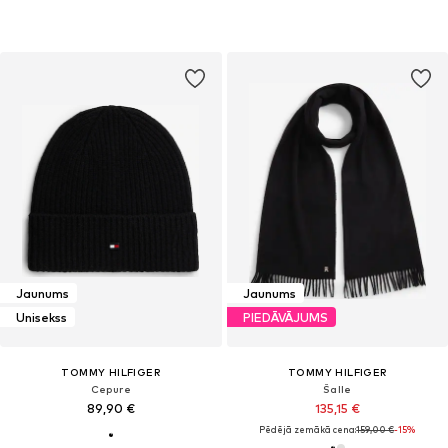
Jaunums
Jaunums
Unisekss
PIEDĀVĀJUMS
TOMMY HILFIGER
TOMMY HILFIGER
Cepure
Šalle
89,90 €
135,15 €
Pēdējā zemākā cena:
159,00 €
-15%