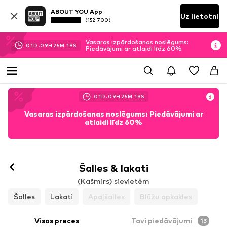
ABOUT YOU App
Uz lietotni
(152 700)
Vasaras izpārdošanas noslēgums:
01
D.
09
H
25
M
17
S
Piedāvājumi ar atlaidi līdz 60%
01
D.
09
H
25
M
17
S
Vasaras izpārdošanas noslēgums: Piedāvājumi ar
atlaidi līdz 60%
Šalles & lakati
(Kašmirs) sievietēm
Šalles
Lakati
Apaļšalles
Blūžu apkakles
Visas preces
Tavi piedāvājumi
13