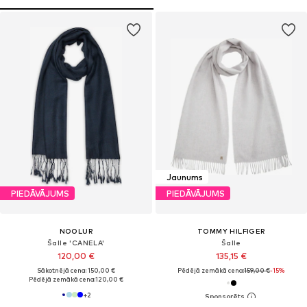
Jaunums
PIEDĀVĀJUMS
PIEDĀVĀJUMS
NOOLUR
TOMMY HILFIGER
Šalle 'CANELA'
Šalle
120,00 €
135,15 €
Sākotnējā cena: 150,00 €
Pēdējā zemākā cena:
159,00 €
-15%
Pēdējā zemākā cena:
120,00 €
+
2