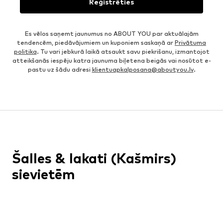
Reģistrēties
Es vēlos saņemt jaunumus no ABOUT YOU par aktuālajām
tendencēm, piedāvājumiem un kuponiem saskaņā ar
Privātuma
politika
. Tu vari jebkurā laikā atsaukt savu piekrišanu, izmantojot
atteikšanās iespēju katra jaunuma biļetena beigās vai nosūtot e-
pastu uz šādu adresi
klientuapkalposana@aboutyou.lv
.
Šalles & lakati (Kašmirs)
sievietēm