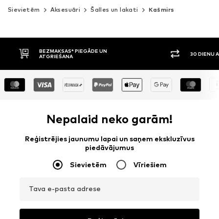
Sievietēm
Aksesuāri
Šalles un lakati
Kašmirs
30 DIENU ATGRIEŠANAS TIESĪBAS
APMAKSA P
Nepalaid neko garām!
Reģistrējies jaunumu lapai un saņem ekskluzīvus
piedāvājumus
Sievietēm
Vīriešiem
Tava e-pasta adrese