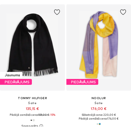
Jaunums
PIEDĀVĀJUMS
PIEDĀVĀJUMS
TOMMY HILFIGER
NOOLUR
Šalle
Šalle
135,15 €
176,00 €
Pēdējā zemākā cena:
159,00 €
-15%
Sākotnējā cena: 220,00 €
Pēdējā zemākā cena:
176,00 €