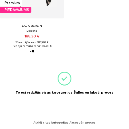
Premium
PIEDĀVĀJUMS
LALA BERLIN
Lakats
188,30 €
Sākotnējā cena: 389,00 €
Pēdējā zemākā cena:
130,05 €
Tu esi redzējis visas kategorijas Šalles un lakati preces
Atklāj citas kategorijas Aksesuāri preces