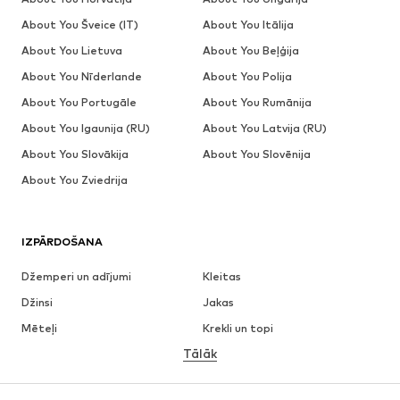
About You Šveice (IT)
About You Itālija
About You Lietuva
About You Beļģija
About You Nīderlande
About You Polija
About You Portugāle
About You Rumānija
About You Igaunija (RU)
About You Latvija (RU)
About You Slovākija
About You Slovēnija
About You Zviedrija
IZPĀRDOŠANA
Džemperi un adījumi
Kleitas
Džinsi
Jakas
Mēteļi
Krekli un topi
Tālāk
Bikses
Apakšveļa
Svārki
Blūzes un tunikas