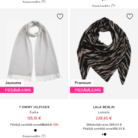
Jaunums
Premium
PIEDĀVĀJUMS
PIEDĀVĀJUMS
TOMMY HILFIGER
LALA BERLIN
Šalle
Lakats
135,15 €
228,65 €
Pēdējā zemākā cena:
159,00 €
-15%
Sākotnējā cena: 389,00 €
Pēdējā zemākā cena:
188,30 €