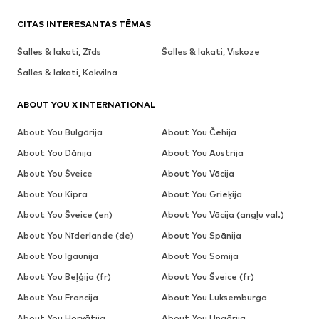
CITAS INTERESANTAS TĒMAS
Šalles & lakati, Zīds
Šalles & lakati, Viskoze
Šalles & lakati, Kokvilna
ABOUT YOU X INTERNATIONAL
About You Bulgārija
About You Čehija
About You Dānija
About You Austrija
About You Šveice
About You Vācija
About You Kipra
About You Grieķija
About You Šveice (en)
About You Vācija (angļu val.)
About You Nīderlande (de)
About You Spānija
About You Igaunija
About You Somija
About You Beļģija (fr)
About You Šveice (fr)
About You Francija
About You Luksemburga
About You Horvātija
About You Ungārija