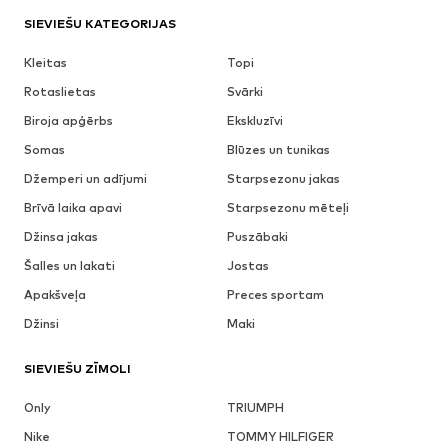
SIEVIEŠU KATEGORIJAS
Kleitas
Topi
Rotaslietas
Svārki
Biroja apģērbs
Ekskluzīvi
Somas
Blūzes un tunikas
Džemperi un adījumi
Starpsezonu jakas
Brīvā laika apavi
Starpsezonu mēteļi
Džinsa jakas
Puszābaki
Šalles un lakati
Jostas
Apakšveļa
Preces sportam
Džinsi
Maki
SIEVIEŠU ZĪMOLI
Only
TRIUMPH
Nike
TOMMY HILFIGER