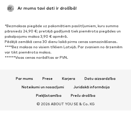
Svinības
Ekskluzīvi
 Ar mums tavi dati ir drošībā!
Pārstrāde
*Bezmaksas piegāde uz pakomātiem pasūtījumiem, kuru summa
APAVI
pārsniedz 24,90 €; pretējā gadījumā tiek piemērota piegādes un
pakalpojumu maksa 3,90 € apmērā.
Jaunumi
Šobrīd populāri
Pēdējā zemākā cena 30 dienu laikā pirms cenas samazināšanas.
****Bez maksas no visiem tīkliem Latvijā. Par zvaniem no ārzemēm
Brīvā laika apavi
Puszābaki
var tikt piemērota maksa.
Augstpapēžu apavi
Zābaki
******Visas cenas norādītas ar PVN.
Sandales
Kurpes
Sporta apavi
Laiviņas
Par mums
Prese
Karjera
Datu aizsardzība
Atvērti apavi
Mājas apavi
Noteikumi un nosacījumi
Juridiskā informācija
Ekskluzīvi
Piekļūstamība
Preču drošība
SPORTS
© 2026 ABOUT YOU SE & Co. KG
Sporta apģērbs
Sporta veidi
Sporta apavi
Sporta mugursomas un somas