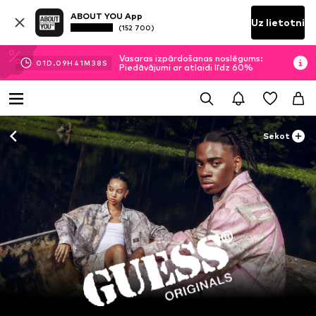
ABOUT YOU App
Uz lietotni
(152 700)
Vasaras izpārdošanas noslēgums:
01
D.
09
H
41
M
38
S
Piedāvājumi ar atlaidi līdz 60%
Sekot