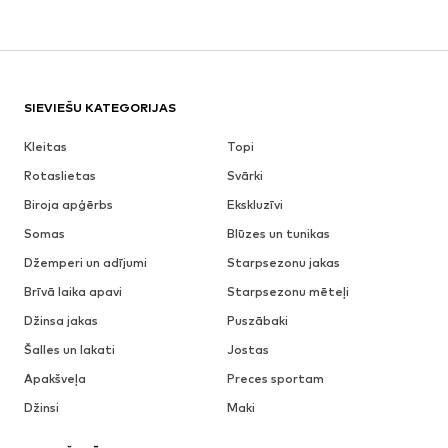
SIEVIEŠU KATEGORIJAS
Kleitas
Topi
Rotaslietas
Svārki
Biroja apģērbs
Ekskluzīvi
Somas
Blūzes un tunikas
Džemperi un adījumi
Starpsezonu jakas
Brīvā laika apavi
Starpsezonu mēteļi
Džinsa jakas
Puszābaki
Šalles un lakati
Jostas
Apakšveļa
Preces sportam
Džinsi
Maki