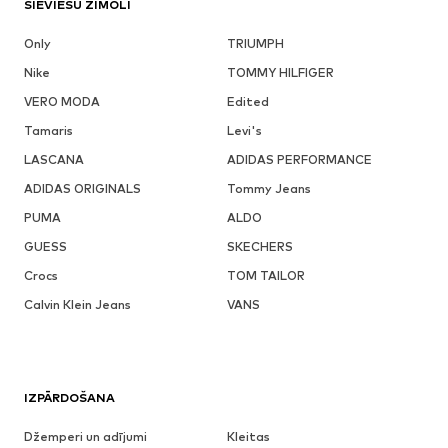
SIEVIEŠU ZĪMOLI
Only
TRIUMPH
Nike
TOMMY HILFIGER
VERO MODA
Edited
Tamaris
Levi's
LASCANA
ADIDAS PERFORMANCE
ADIDAS ORIGINALS
Tommy Jeans
PUMA
ALDO
GUESS
SKECHERS
Crocs
TOM TAILOR
Calvin Klein Jeans
VANS
IZPĀRDOŠANA
Džemperi un adījumi
Kleitas