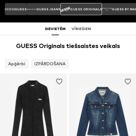
GUESS
GUESS JEANS
GUESS ORIGINALS
GUESS BY MA
SIEVIETĒM
VĪRIEŠIEM
GUESS Originals tiešsaistes veikals
Apģērbi
IZPĀRDOŠANA