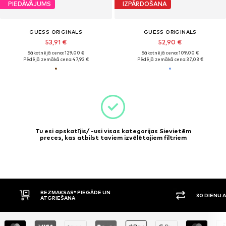
PIEDĀVĀJUMS
IZPĀRDOŠANA
GUESS ORIGINALS
GUESS ORIGINALS
53,91 €
52,90 €
Sākotnējā cena: 129,00 €
Sākotnējā cena: 109,00 €
Pēdējā zemākā cena:
47,92 €
Pēdējā zemākā cena:
37,03 €
Tu esi apskatījis/ -usi visas kategorijas Sievietēm
preces, kas atbilst taviem izvēlētajiem filtriem
BEZMAKSAS* PIEGĀDE UN
30 DIENU 
ATGRIEŠANA