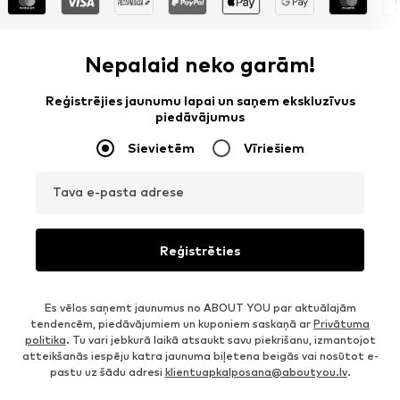
Nepalaid neko garām!
Reģistrējies jaunumu lapai un saņem ekskluzīvus
piedāvājumus
Sievietēm
Vīriešiem
Tava e-pasta adrese
Reģistrēties
Es vēlos saņemt jaunumus no ABOUT YOU par aktuālajām
tendencēm, piedāvājumiem un kuponiem saskaņā ar
Privātuma
politika
. Tu vari jebkurā laikā atsaukt savu piekrišanu, izmantojot
atteikšanās iespēju katra jaunuma biļetena beigās vai nosūtot e-
pastu uz šādu adresi
klientuapkalposana@aboutyou.lv
.