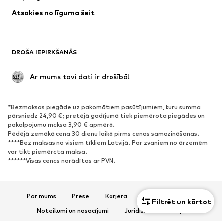
Apakšveļa
Blūzes un tunikas
Atsakies no līguma šeit
Mēteļi
Svārki
Peldkostīmi
Ikdienas džemperi
Žaketes
Kombinezoni un sarafāni
DROŠA IEPIRKŠANĀS
Lieli izmēri
Apģērbs grūtniecēm
Svinības
Ekskluzīvi
 Ar mums tavi dati ir drošībā!
Pārstrāde
*Bezmaksas piegāde uz pakomātiem pasūtījumiem, kuru summa
APAVI
pārsniedz 24,90 €; pretējā gadījumā tiek piemērota piegādes un
pakalpojumu maksa 3,90 € apmērā.
Jaunumi
Šobrīd populāri
Pēdējā zemākā cena 30 dienu laikā pirms cenas samazināšanas.
****Bez maksas no visiem tīkliem Latvijā. Par zvaniem no ārzemēm
Brīvā laika apavi
Puszābaki
var tikt piemērota maksa.
Augstpapēžu apavi
Zābaki
******Visas cenas norādītas ar PVN.
Sandales
Kurpes
Sporta apavi
Laiviņas
Par mums
Prese
Karjera
Datu aizsardzība
Atvērti apavi
Mājas apavi
Filtrēt un kārtot
Noteikumi un nosacījumi
Juridiskā informācija
Ekskluzīvi