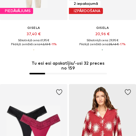
2 iepakojumā
PIEDĀVĀJUMS
IZPĀRDOŠANA
GISELA
GISELA
37,40 €
20,96 €
Sākotnējā cena: 61,95 €
Sākotnējā cena: 29,95 €
Pēdējā zemākā cena:
42,13 €
-11%
Pēdējā zemākā cena:
25,46 €
-17%
Tu esi esi apskatījis/-usi 32 preces
no 159