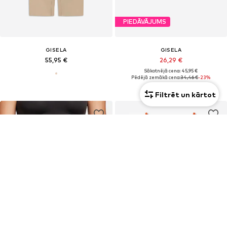
PIEDĀVĀJUMS
GISELA
GISELA
55,95 €
26,29 €
Sākotnējā cena: 45,95 €
Pēdējā zemākā cena:
34,46 €
-23%
Filtrēt un kārtot