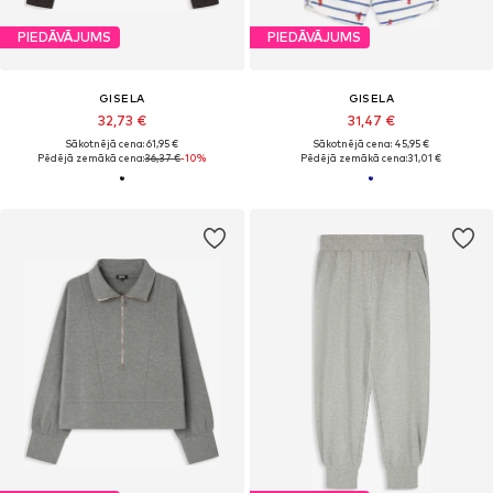
PIEDĀVĀJUMS
PIEDĀVĀJUMS
GISELA
GISELA
32,73 €
31,47 €
Sākotnējā cena: 61,95 €
Sākotnējā cena: 45,95 €
Pēdējā zemākā cena:
36,37 €
-10%
Pēdējā zemākā cena:
31,01 €