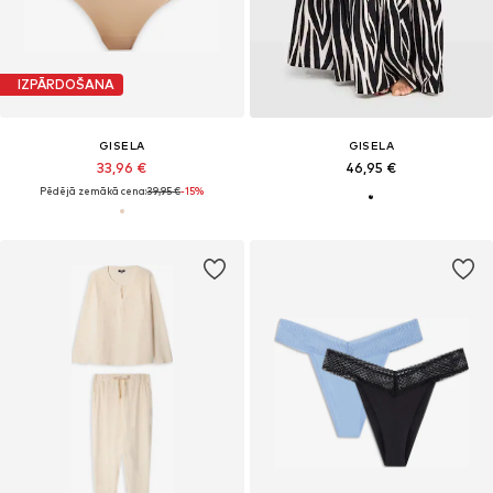
IZPĀRDOŠANA
GISELA
GISELA
33,96 €
46,95 €
Pēdējā zemākā cena:
39,95 €
-15%