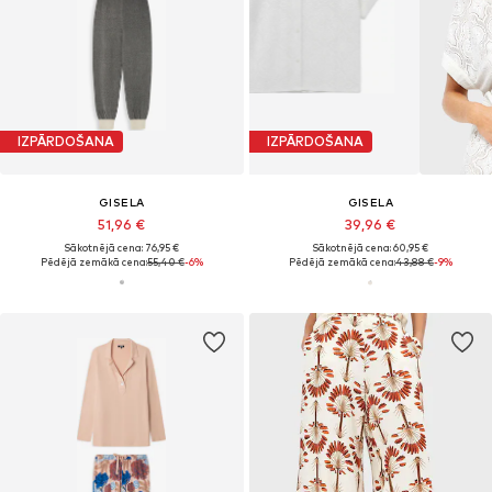
IZPĀRDOŠANA
IZPĀRDOŠANA
GISELA
GISELA
51,96 €
39,96 €
Sākotnējā cena: 76,95 €
Sākotnējā cena: 60,95 €
Pēdējā zemākā cena:
55,40 €
-6%
Pēdējā zemākā cena:
43,88 €
-9%