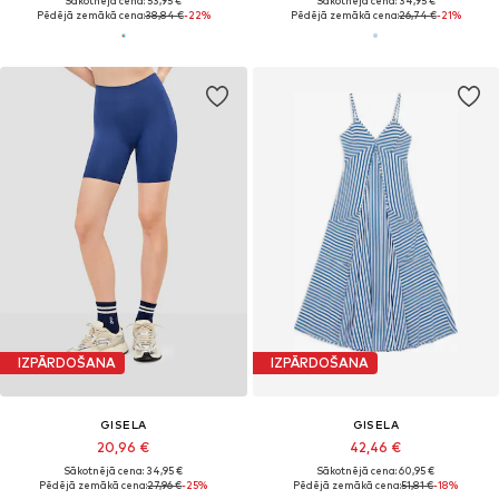
Sākotnējā cena: 53,95 €
Sākotnējā cena: 34,95 €
Pēdējā zemākā cena:
38,84 €
-22%
Pēdējā zemākā cena:
26,74 €
-21%
IZPĀRDOŠANA
IZPĀRDOŠANA
GISELA
GISELA
20,96 €
42,46 €
Sākotnējā cena: 34,95 €
Sākotnējā cena: 60,95 €
Pēdējā zemākā cena:
27,96 €
-25%
Pēdējā zemākā cena:
51,81 €
-18%