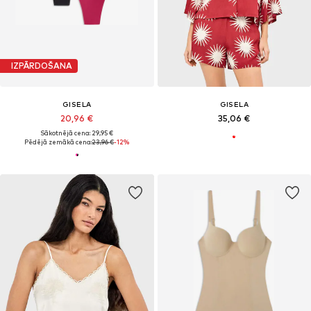
IZPĀRDOŠANA
GISELA
GISELA
20,96 €
35,06 €
Sākotnējā cena: 29,95 €
Pēdējā zemākā cena:
23,96 €
-12%