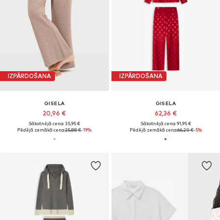
IZPĀRDOŠANA
IZPĀRDOŠANA
GISELA
GISELA
20,96 €
62,36 €
Sākotnējā cena: 35,95 €
Sākotnējā cena: 91,95 €
Pēdējā zemākā cena:
25,88 €
-19%
Pēdējā zemākā cena:
66,20 €
-5%