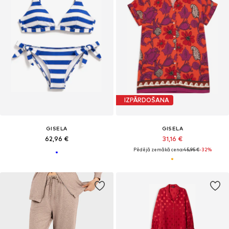
IZPĀRDOŠANA
GISELA
GISELA
62,96 €
31,16 €
Pēdējā zemākā cena:
45,95 €
-32%