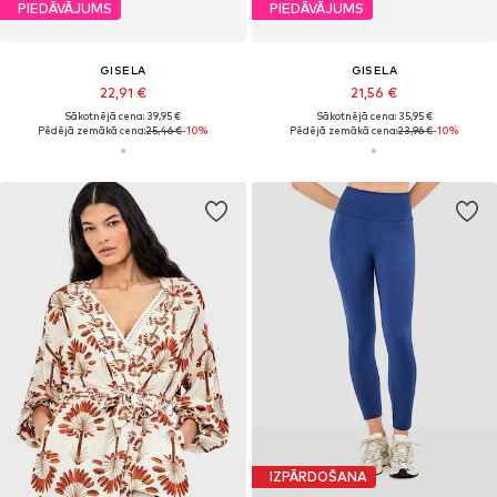
PIEDĀVĀJUMS
PIEDĀVĀJUMS
GISELA
GISELA
22,91 €
21,56 €
Sākotnējā cena: 39,95 €
Sākotnējā cena: 35,95 €
Pēdējā zemākā cena:
25,46 €
-10%
Pēdējā zemākā cena:
23,96 €
-10%
IZPĀRDOŠANA