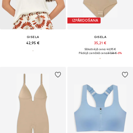
IZPĀRDOŠANA
GISELA
GISELA
42,95 €
35,21 €
Sākotnējā cena: 46,95 €
Pēdējā zemākā cena:
37,56 €
-6%