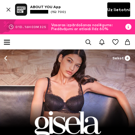
ABOUT YOU App
Uz lietotni
(152 700)
Vasaras izpārdošanas noslēgums:
01
D.
16
H
03
M
30
S
Piedāvājumi ar atlaidi līdz 60%
Sekot