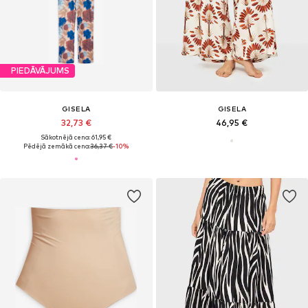
PIEDĀVĀJUMS
GISELA
GISELA
32,73 €
46,95 €
Sākotnējā cena: 61,95 €
Pēdējā zemākā cena:
36,37 €
-10%