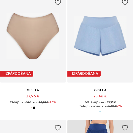
IZPĀRDOŠANA
IZPĀRDOŠANA
GISELA
GISELA
27,96 €
25,46 €
Pēdējā zemākā cena:
34,95 €
-20%
Sākotnējā cena: 39,95 €
Pēdējā zemākā cena:
26,96 €
-5%