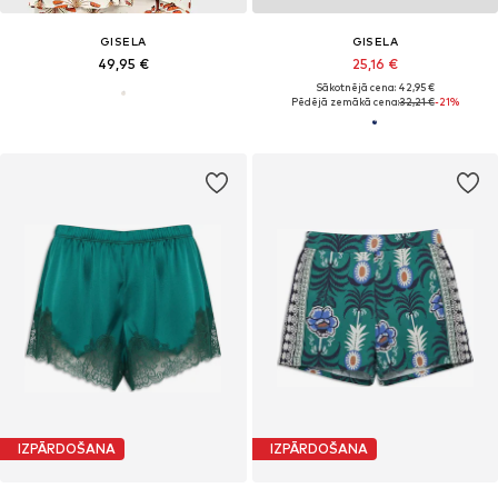
GISELA
GISELA
49,95 €
25,16 €
Sākotnējā cena: 42,95 €
Pēdējā zemākā cena:
32,21 €
-21%
IZPĀRDOŠANA
IZPĀRDOŠANA