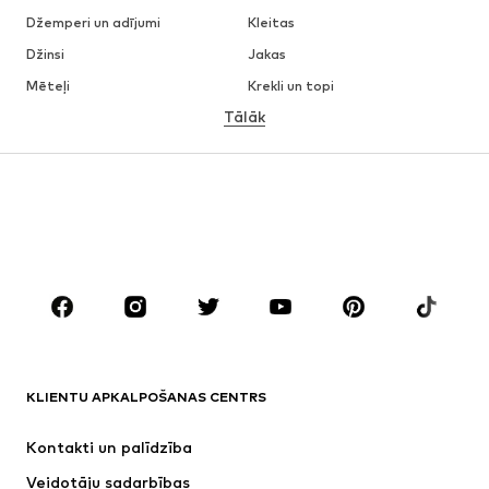
Džemperi un adījumi
Kleitas
Džinsi
Jakas
Mēteļi
Krekli un topi
Tālāk
Bikses
Apakšveļa
Svārki
Blūzes un tunikas
Ikdienas džemperi
Žaketes
Peldkostīmi
Kombinezoni un sarafāni
Lieli izmēri
Apģērbs grūtniecēm
Apavi
Sports
Aksesuāri
Premium
APĢĒRBI
KLIENTU APKALPOŠANAS CENTRS
Jaunumi
Šobrīd populāri
Kleitas
Džinsi
Kontakti un palīdzība
Krekli un topi
Bikses
Veidotāju sadarbības