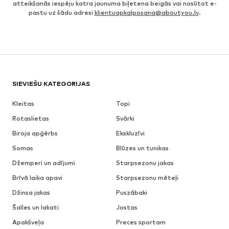
atteikšanās iespēju katra jaunuma biļetena beigās vai nosūtot e-
pastu uz šādu adresi
klientuapkalposana@aboutyou.lv
.
SIEVIEŠU KATEGORIJAS
Kleitas
Topi
Rotaslietas
Svārki
Biroja apģērbs
Ekskluzīvi
Somas
Blūzes un tunikas
Džemperi un adījumi
Starpsezonu jakas
Brīvā laika apavi
Starpsezonu mēteļi
Džinsa jakas
Puszābaki
Šalles un lakati
Jostas
Apakšveļa
Preces sportam