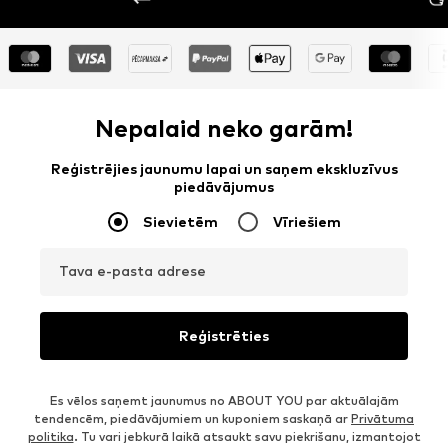
Nepalaid neko garām!
Reģistrējies jaunumu lapai un saņem ekskluzīvus
piedāvājumus
Sievietēm
Vīriešiem
Tava e-pasta adrese
Reģistrēties
Es vēlos saņemt jaunumus no ABOUT YOU par aktuālajām
tendencēm, piedāvājumiem un kuponiem saskaņā ar
Privātuma
politika
. Tu vari jebkurā laikā atsaukt savu piekrišanu, izmantojot