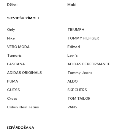
Džinsi
Maki
SIEVIEŠU ZĪMOLI
Only
TRIUMPH
Nike
TOMMY HILFIGER
VERO MODA
Edited
Tamaris
Levi's
LASCANA
ADIDAS PERFORMANCE
ADIDAS ORIGINALS
Tommy Jeans
PUMA
ALDO
GUESS
SKECHERS
Crocs
TOM TAILOR
Calvin Klein Jeans
VANS
IZPĀRDOŠANA