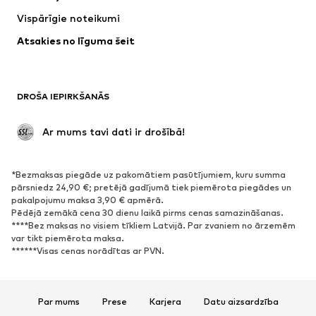
Jakas
Džemperi un adījumi
Vispārīgie noteikumi
Apakšveļa
Blūzes un tunikas
Atsakies no līguma šeit
Mēteļi
Svārki
Peldkostīmi
Ikdienas džemperi
Žaketes
Kombinezoni un sarafāni
DROŠA IEPIRKŠANĀS
Lieli izmēri
Apģērbs grūtniecēm
Svinības
Ekskluzīvi
 Ar mums tavi dati ir drošībā!
Pārstrāde
*Bezmaksas piegāde uz pakomātiem pasūtījumiem, kuru summa
APAVI
pārsniedz 24,90 €; pretējā gadījumā tiek piemērota piegādes un
pakalpojumu maksa 3,90 € apmērā.
Jaunumi
Šobrīd populāri
Pēdējā zemākā cena 30 dienu laikā pirms cenas samazināšanas.
****Bez maksas no visiem tīkliem Latvijā. Par zvaniem no ārzemēm
Brīvā laika apavi
Puszābaki
var tikt piemērota maksa.
Augstpapēžu apavi
Zābaki
******Visas cenas norādītas ar PVN.
Sandales
Kurpes
Sporta apavi
Laiviņas
Par mums
Prese
Karjera
Datu aizsardzība
Atvērti apavi
Mājas apavi