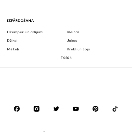
IZPĀRDOŠANA
Džemperi un adījumi
Kleitas
Džinsi
Jakas
Mēteļi
Krekli un topi
Tālāk
Bikses
Apakšveļa
Svārki
Blūzes un tunikas
Ikdienas džemperi
Žaketes
Peldkostīmi
Kombinezoni un sarafāni
Lieli izmēri
Apģērbs grūtniecēm
Apavi
Sports
Aksesuāri
Premium
APĢĒRBI