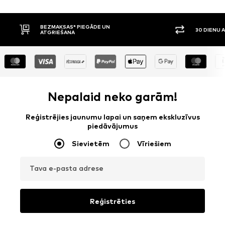
30 DIENU ATGRIEŠANAS TIESĪBAS
APMAKSA P
Nepalaid neko garām!
Reģistrējies jaunumu lapai un saņem ekskluzīvus
piedāvājumus
Sievietēm
Vīriešiem
Tava e-pasta adrese
Reģistrēties