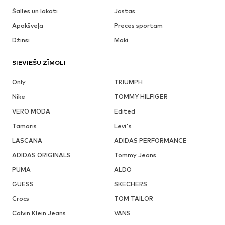
Šalles un lakati
Jostas
Apakšveļa
Preces sportam
Džinsi
Maki
SIEVIEŠU ZĪMOLI
Only
TRIUMPH
Nike
TOMMY HILFIGER
VERO MODA
Edited
Tamaris
Levi's
LASCANA
ADIDAS PERFORMANCE
ADIDAS ORIGINALS
Tommy Jeans
PUMA
ALDO
GUESS
SKECHERS
Crocs
TOM TAILOR
Calvin Klein Jeans
VANS