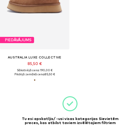
PIEDĀVĀJUMS
AUSTRALIA LUXE COLLECTIVE
85,50 €
Sākotnējā cena: 190,00 €
Pēdējā zemākā cena:
85,50 €
Tu esi apskatījis/ -usi visas kategorijas Sievietēm
preces, kas atbilst taviem izvēlētajiem filtriem