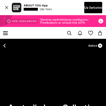
ABOUT YOU App
Uz lietotni
(152 700)
Vasaras izpārdošanas noslēgums:
03
D.
05
H
24
M
19
S
Piedāvājumi ar atlaidi līdz 60%
Sekot