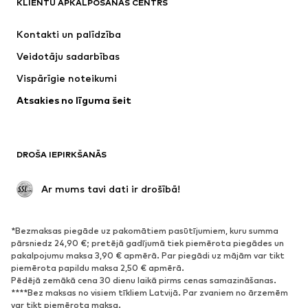
KLIENTU APKALPOŠANAS CENTRS
Jaunumi
Šobrīd populāri
Kleitas
Džinsi
Kontakti un palīdzība
Krekli un topi
Bikses
Veidotāju sadarbības
Jakas
Džemperi un adījumi
Vispārīgie noteikumi
Apakšveļa
Blūzes un tunikas
Atsakies no līguma šeit
Mēteļi
Svārki
Peldkostīmi
Ikdienas džemperi
Žaketes
Kombinezoni un sarafāni
DROŠA IEPIRKŠANĀS
Lieli izmēri
Apģērbs grūtniecēm
Svinības
Ekskluzīvi
 Ar mums tavi dati ir drošībā!
Pārstrāde
*Bezmaksas piegāde uz pakomātiem pasūtījumiem, kuru summa
APAVI
pārsniedz 24,90 €; pretējā gadījumā tiek piemērota piegādes un
pakalpojumu maksa 3,90 € apmērā. Par piegādi uz mājām var tikt
Jaunumi
Šobrīd populāri
piemērota papildu maksa 2,50 € apmērā.
Pēdējā zemākā cena 30 dienu laikā pirms cenas samazināšanas.
Brīvā laika apavi
Puszābaki
****Bez maksas no visiem tīkliem Latvijā. Par zvaniem no ārzemēm
Augstpapēžu apavi
Zābaki
var tikt piemērota maksa.