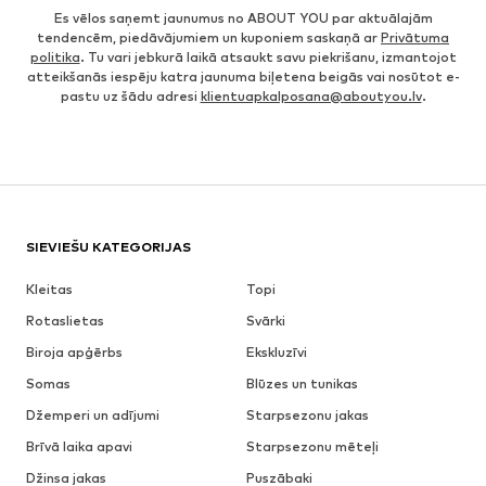
Es vēlos saņemt jaunumus no ABOUT YOU par aktuālajām
tendencēm, piedāvājumiem un kuponiem saskaņā ar
Privātuma
politika
. Tu vari jebkurā laikā atsaukt savu piekrišanu, izmantojot
atteikšanās iespēju katra jaunuma biļetena beigās vai nosūtot e-
pastu uz šādu adresi
klientuapkalposana@aboutyou.lv
.
SIEVIEŠU KATEGORIJAS
Kleitas
Topi
Rotaslietas
Svārki
Biroja apģērbs
Ekskluzīvi
Somas
Blūzes un tunikas
Džemperi un adījumi
Starpsezonu jakas
Brīvā laika apavi
Starpsezonu mēteļi
Džinsa jakas
Puszābaki