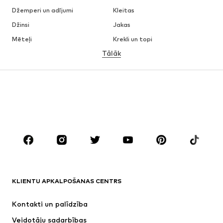
Džemperi un adījumi
Kleitas
Džinsi
Jakas
Mēteļi
Krekli un topi
Tālāk
Bikses
Apakšveļa
Svārki
Blūzes un tunikas
Ikdienas džemperi
Žaketes
Peldkostīmi
Kombinezoni un sarafāni
Lieli izmēri
Apģērbs grūtniecēm
Apavi
Sports
Aksesuāri
Premium
APĢĒRBI
KLIENTU APKALPOŠANAS CENTRS
Jaunumi
Šobrīd populāri
Kleitas
Džinsi
Kontakti un palīdzība
Krekli un topi
Bikses
Veidotāju sadarbības