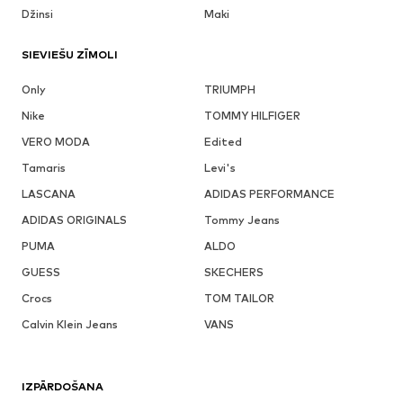
Džinsi
Maki
SIEVIEŠU ZĪMOLI
Only
TRIUMPH
Nike
TOMMY HILFIGER
VERO MODA
Edited
Tamaris
Levi's
LASCANA
ADIDAS PERFORMANCE
ADIDAS ORIGINALS
Tommy Jeans
PUMA
ALDO
GUESS
SKECHERS
Crocs
TOM TAILOR
Calvin Klein Jeans
VANS
IZPĀRDOŠANA