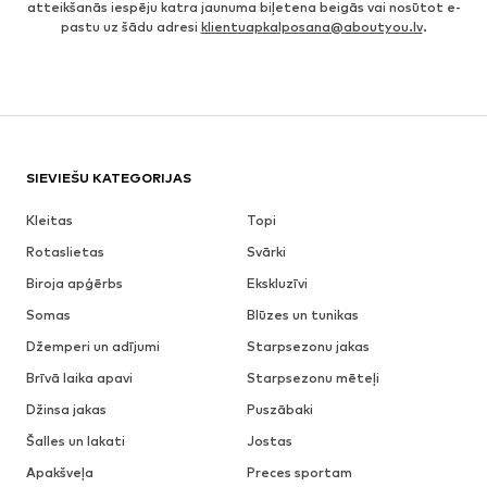
atteikšanās iespēju katra jaunuma biļetena beigās vai nosūtot e-
pastu uz šādu adresi
klientuapkalposana@aboutyou.lv
.
SIEVIEŠU KATEGORIJAS
Kleitas
Topi
Rotaslietas
Svārki
Biroja apģērbs
Ekskluzīvi
Somas
Blūzes un tunikas
Džemperi un adījumi
Starpsezonu jakas
Brīvā laika apavi
Starpsezonu mēteļi
Džinsa jakas
Puszābaki
Šalles un lakati
Jostas
Apakšveļa
Preces sportam