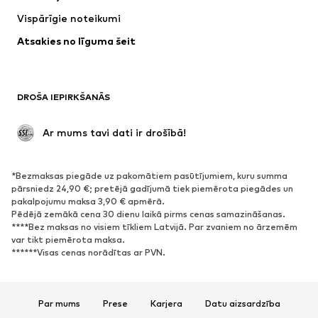
Jakas
Džemperi un adījumi
Vispārīgie noteikumi
Apakšveļa
Blūzes un tunikas
Atsakies no līguma šeit
Mēteļi
Svārki
Peldkostīmi
Ikdienas džemperi
Žaketes
Kombinezoni un sarafāni
DROŠA IEPIRKŠANĀS
Lieli izmēri
Apģērbs grūtniecēm
Svinības
Ekskluzīvi
 Ar mums tavi dati ir drošībā!
Pārstrāde
*Bezmaksas piegāde uz pakomātiem pasūtījumiem, kuru summa
APAVI
pārsniedz 24,90 €; pretējā gadījumā tiek piemērota piegādes un
pakalpojumu maksa 3,90 € apmērā.
Jaunumi
Šobrīd populāri
Pēdējā zemākā cena 30 dienu laikā pirms cenas samazināšanas.
****Bez maksas no visiem tīkliem Latvijā. Par zvaniem no ārzemēm
Brīvā laika apavi
Puszābaki
var tikt piemērota maksa.
Augstpapēžu apavi
Zābaki
******Visas cenas norādītas ar PVN.
Sandales
Kurpes
Sporta apavi
Laiviņas
Par mums
Prese
Karjera
Datu aizsardzība
Atvērti apavi
Mājas apavi