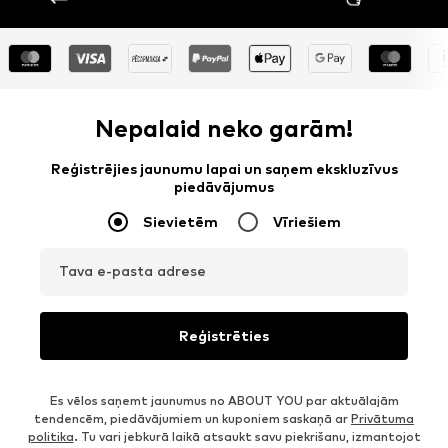
Nepalaid neko garām!
Reģistrējies jaunumu lapai un saņem ekskluzīvus
piedāvājumus
Sievietēm
Vīriešiem
Tava e-pasta adrese
Reģistrēties
Es vēlos saņemt jaunumus no ABOUT YOU par aktuālajām
tendencēm, piedāvājumiem un kuponiem saskaņā ar
Privātuma
politika
. Tu vari jebkurā laikā atsaukt savu piekrišanu, izmantojot