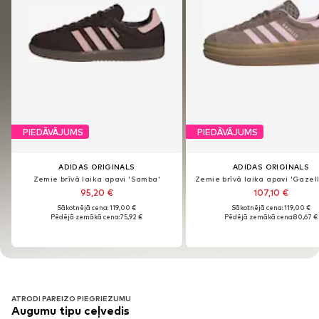
PIEDĀVĀJUMS
PIEDĀVĀJUMS
PIEDĀVĀJUMS
PIEDĀVĀJUMS
ADIDAS ORIGINALS
ADIDAS ORIGINALS
ADIDAS ORIGINALS
ADIDAS ORIGINALS
Zemie brīvā laika apavi 'Samba'
Zemie brīvā laika apavi 'Gazell
Zemie brīvā laika apavi 'Samba'
Zemie brīvā laika apavi 'Gazell
95,20 €
107,10 €
95,20 €
107,10 €
Sākotnējā cena: 119,00 €
Sākotnējā cena: 119,00 €
Sākotnējā cena: 119,00 €
Sākotnējā cena: 119,00 €
Pēdējā zemākā cena:
75,92 €
Pēdējā zemākā cena:
80,67 €
Pēdējā zemākā cena:
75,92 €
Pēdējā zemākā cena:
80,67 €
ATRODI PAREIZO PIEGRIEZUMU
Augumu tipu ceļvedis