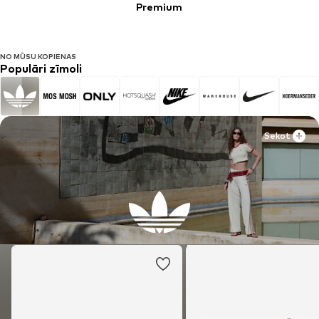
Premium
NO MŪSU KOPIENAS
Populāri zīmoli
Sekot
Sekot