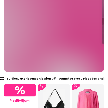
Apmaksa preču piegādes brīdī
Bezmaksas* piegāde un atg
%
Piedāvājumi