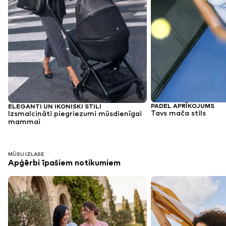
PADEL APRĪKOJUMS
ELEGANTI UN IKONISKI STILI
Tavs mača stils
Izsmalcināti piegriezumi mūsdienīgai
mammai
MŪSU IZLASE
Apģērbi īpašiem notikumiem