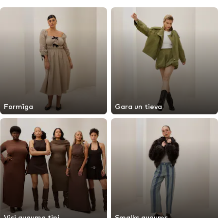
Formīga
Gara un tieva
Visi auguma tipi
Smalks augums