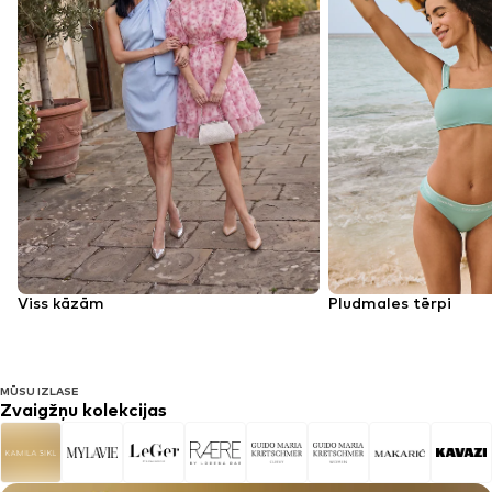
Viss kāzām
Pludmales tērpi
MŪSU IZLASE
Zvaigžņu kolekcijas