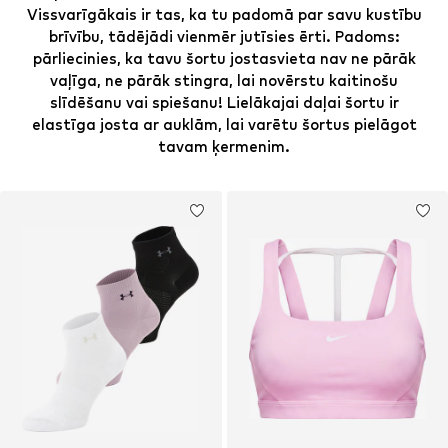
Vissvarīgākais ir tas, ka tu padomā par savu kustību
brīvību, tādējādi vienmēr jutīsies ērti. Padoms:
pārliecinies, ka tavu šortu jostasvieta nav ne pārāk
vaļīga, ne pārāk stingra, lai novērstu kaitinošu
slīdēšanu vai spiešanu! Lielākajai daļai šortu ir
elastīga josta ar auklām, lai varētu šortus pielāgot
tavam ķermenim.