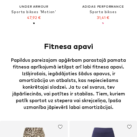
UNDER ARMOUR
ADIDAS PERFORMANCE
Sporta bikses 'Motion'
Sporta bikses
47,92 €
31,41 €
Fitnesa apavi
Papildus pareizajam apģērbam parastajā pamata
fitnesa aprīkojumā ietilpst arī labi fitnesa apavi.
Izšķirošais, iegādājoties šādus apavus, ir
amortizācija un atbalsts, kas nepieciešams
konkrētajai slodzei. Ja tu cel svarus, tev
jāpārliecinās, vai potītes ir stabilas. Tiem, kuriem
patīk sportot uz stepera vai skrejceliņa, īpaša
uzmanība jāpievērš labai amortizācijai.