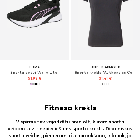
PUMA
UNDER ARMOUR
Sporta apavi 'Agile Lite'
Sporta krekls 'Authentics Comp'
51,92 €
31,41 €
Fitnesa krekls
Vispirms tev vajadzētu precizēt, kuram sporta
veidam tev ir nepieciešams sporta krekls. Dinamiskos
sporta veidos, piemēram, riteņbraukšanā, ir labāk, ja