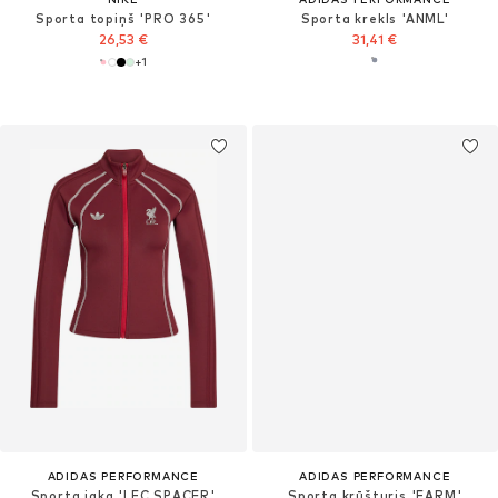
Sporta topiņš 'PRO 365'
Sporta krekls 'ANML'
26,53 €
31,41 €
+
1
ADIDAS PERFORMANCE
ADIDAS PERFORMANCE
Sporta jaka 'LFC SPACER'
Sporta krūšturis 'FARM'