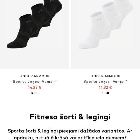
UNDER ARMOUR
UNDER ARMOUR
Sporta zeķes 'Vanish'
Sporta zeķes 'Vanish'
14,32 €
14,32 €
Fitnesa šorti & legingi
Sporta šorti & legingi pieejami dažādos variantos. Ar
apdruku, aktuālā krāsā vai ar tīkla ielaidumiem?