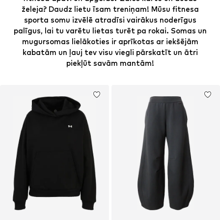
želeja? Daudz lietu īsam treniņam! Mūsu fitnesa
sporta somu izvēlē atradīsi vairākus noderīgus
palīgus, lai tu varētu lietas turēt pa rokai. Somas un
mugursomas lielākoties ir aprīkotas ar iekšējām
kabatām un ļauj tev visu viegli pārskatīt un ātri
piekļūt savām mantām!