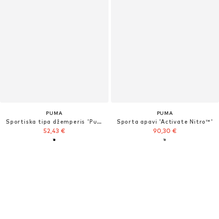
PUMA
PUMA
Sportiska tipa džemperis 'Puma x Hyrox'
Sporta apavi 'Activate Nitro™'
52,43 €
90,30 €