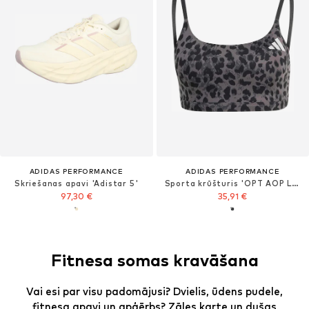
ADIDAS PERFORMANCE
ADIDAS PERFORMANCE
Skriešanas apavi 'Adistar 5'
Sporta krūšturis 'OPT AOP LS BRA'
97,30 €
35,91 €
Fitnesa somas kravāšana
Vai esi par visu padomājusi? Dvielis, ūdens pudele,
fitnesa apavi un apģērbs? Zāles karte un dušas