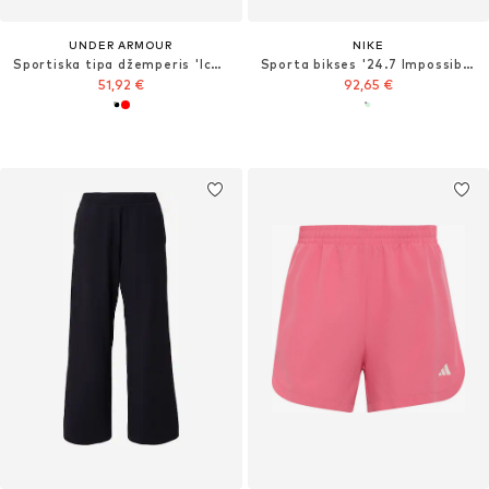
UNDER ARMOUR
NIKE
Sportiska tipa džemperis 'Icon Fleece'
Sporta bikses '24.7 ImpossiblySoft'
51,92 €
92,65 €