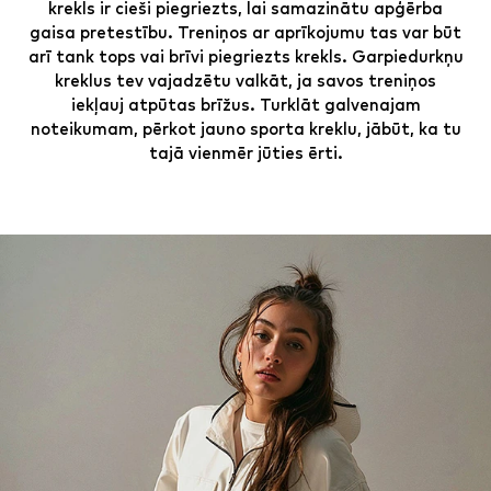
krekls ir cieši piegriezts, lai samazinātu apģērba
gaisa pretestību. Treniņos ar aprīkojumu tas var būt
arī tank tops vai brīvi piegriezts krekls. Garpiedurkņu
kreklus tev vajadzētu valkāt, ja savos treniņos
iekļauj atpūtas brīžus. Turklāt galvenajam
noteikumam, pērkot jauno sporta kreklu, jābūt, ka tu
tajā vienmēr jūties ērti.