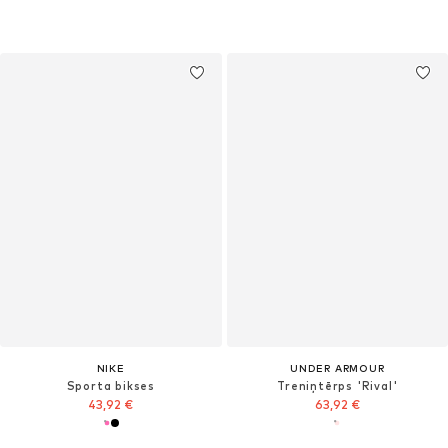
NIKE
UNDER ARMOUR
Sporta bikses
Treniņtērps 'Rival'
43,92 €
63,92 €