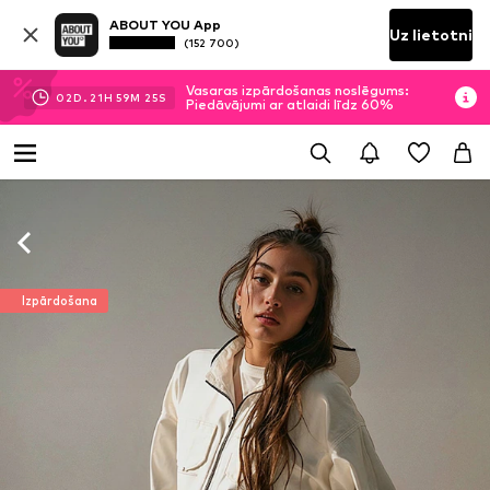
ABOUT YOU App
Uz lietotni
(152 700)
Vasaras izpārdošanas noslēgums:
02
D.
21
H
59
M
24
S
Piedāvājumi ar atlaidi līdz 60%
Izpārdošana