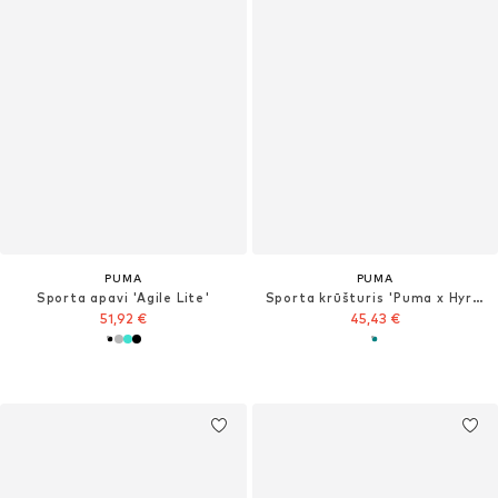
PUMA
PUMA
Sporta apavi 'Agile Lite'
Sporta krūšturis 'Puma x Hyrox Pwrmode'
51,92 €
45,43 €