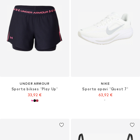
UNDER ARMOUR
NIKE
Sporta bikses 'Play Up'
Sporta apavi 'Quest 7'
33,92 €
63,92 €