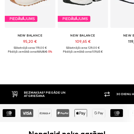
PIEDĀVĀJUMS
PIEDĀVĀJUMS
NEW BALANCE
NEW BALANCE
NEW 
95,20 €
109,65 €
119
Sākotnējā cena: 119,00 €
Sākotnējā cena: 129,00 €
Pēdējā zemākā cena:
101,15 €
-5%
Pēdējā zemākā cena:
109,65 €
BEZMAKSAS* PIEGĀDE UN
30 DIENU 
ATGRIEŠANA
Nepalaid neko garām!