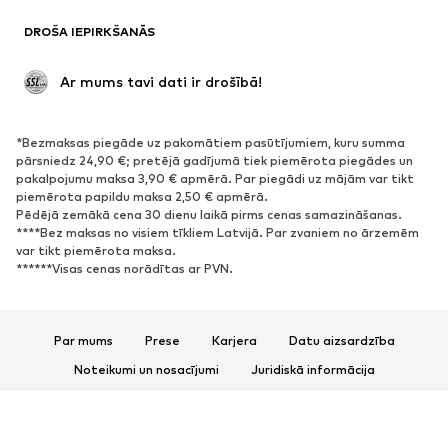
Žaketes
Kombinezoni un sarafāni
DROŠA IEPIRKŠANĀS
Lieli izmēri
Apģērbs grūtniecēm
Svinības
Ekskluzīvi
 Ar mums tavi dati ir drošībā!
Pārstrāde
*Bezmaksas piegāde uz pakomātiem pasūtījumiem, kuru summa
APAVI
pārsniedz 24,90 €; pretējā gadījumā tiek piemērota piegādes un
pakalpojumu maksa 3,90 € apmērā. Par piegādi uz mājām var tikt
Jaunumi
Šobrīd populāri
piemērota papildu maksa 2,50 € apmērā.
Pēdējā zemākā cena 30 dienu laikā pirms cenas samazināšanas.
Brīvā laika apavi
Puszābaki
****Bez maksas no visiem tīkliem Latvijā. Par zvaniem no ārzemēm
Augstpapēžu apavi
Zābaki
var tikt piemērota maksa.
******Visas cenas norādītas ar PVN.
Sandales
Kurpes
Sporta apavi
Laiviņas
Atvērti apavi
Mājas apavi
Par mums
Prese
Karjera
Datu aizsardzība
Ekskluzīvi
Noteikumi un nosacījumi
Juridiskā informācija
Piekļūstamība
Preču drošība
SPORTS
© 2026 ABOUT YOU SE & Co. KG
Sporta apģērbs
Sporta veidi