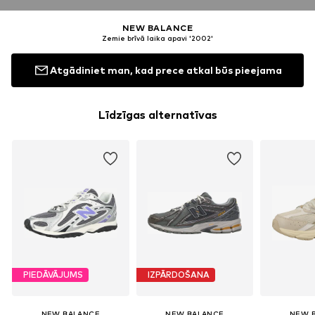
NEW BALANCE
Zemie brīvā laika apavi '2002'
Atgādiniet man, kad prece atkal būs pieejama
Līdzīgas alternatīvas
PIEDĀVĀJUMS
IZPĀRDOŠANA
NEW BALANCE
NEW BALANCE
NEW 