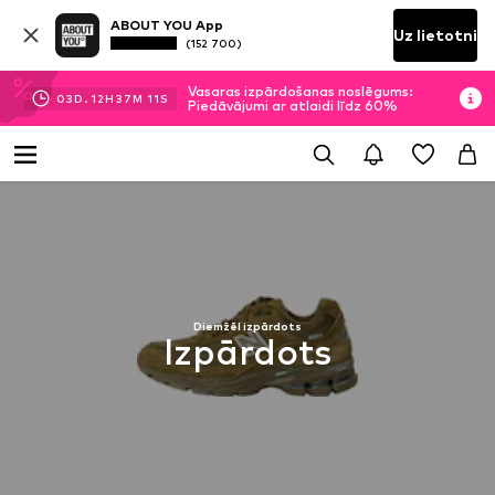
ABOUT YOU App
Uz lietotni
(152 700)
Vasaras izpārdošanas noslēgums:
03
D.
12
H
37
M
10
S
Piedāvājumi ar atlaidi līdz 60%
Diemžēl izpārdots
Izpārdots