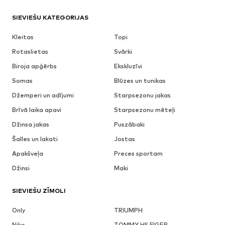
SIEVIEŠU KATEGORIJAS
Kleitas
Topi
Rotaslietas
Svārki
Biroja apģērbs
Ekskluzīvi
Somas
Blūzes un tunikas
Džemperi un adījumi
Starpsezonu jakas
Brīvā laika apavi
Starpsezonu mēteļi
Džinsa jakas
Puszābaki
Šalles un lakati
Jostas
Apakšveļa
Preces sportam
Džinsi
Maki
SIEVIEŠU ZĪMOLI
Only
TRIUMPH
Nike
TOMMY HILFIGER