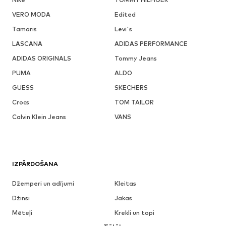
VERO MODA
Edited
Tamaris
Levi's
LASCANA
ADIDAS PERFORMANCE
ADIDAS ORIGINALS
Tommy Jeans
PUMA
ALDO
GUESS
SKECHERS
Crocs
TOM TAILOR
Calvin Klein Jeans
VANS
IZPĀRDOŠANA
Džemperi un adījumi
Kleitas
Džinsi
Jakas
Mēteļi
Krekli un topi