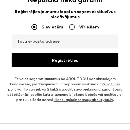
Reģistrējies jaunumu lapai un saņem ekskluzīvus
piedāvājumus
Sievietēm
Vīriešiem
Tava e-pasta adrese
Reģistrēties
Es vēlos saņemt jaunumus no ABOUT YOU par aktuālajām
tendencēm, piedāvājumiem un kuponiem saskaņā ar
Privātuma
politika
. Tu vari jebkurā laikā atsaukt savu piekrišanu, izmantojot
atteikšanās iespēju katra jaunuma biļetena beigās vai nosūtot e-
pastu uz šādu adresi
klientuapkalposana@aboutyou.lv
.